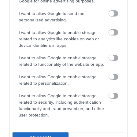
Google for online advertising purposes.
Bodó Viktor
a felvetésre elmondta: károsnak
I want to allow Google to send me
tartja
Vidnyánszky Attila
eddigi színházpolitikai
personalized advertising.
tevékenységét, pedig ő is független volt, pontosan
I want to allow Google to enable storage
tudja, milyen "pakolni a ládába, és vinni ki a
related to analytics like cookies on web or
kocsiba". Ugyanakkor úgy véli, néhány dologban
device identifiers in apps.
igaza is lehet. "De abban nincs, hogy ez az egész
szcéna menjen be a kőszínházba! Én azt gondolom,
I want to allow Google to enable storage
hogy legyenek kőszínházak, de oda kevesebb pénz
related to functionality of the website or app.
menjen, és ami marad, azt osszuk el másképp, új
rendszerben. A nagy hajók rengeteg pénzt visznek el.
I want to allow Google to enable storage
Egy jó pályázati szisztémában úgyis meg lehet
related to personalization.
állapítani, hogy amit támogattak, az valami kamu
vagy rendes dolog. (...) Mi nem feltétlenül több pénzt,
I want to allow Google to enable storage
csak tervezhetőséget szeretnénk. Az előző
related to security, including authentication
rendszerben legalább garantálták az összeget, amit
functionality and fraud prevention, and other
szétosztottak. Lehetett tervezni. De most a
user protection.
kommunikációval, illetve annak hiányával, a
kifizetések csúszásával azt sugallják, alulértékelik a
függetlenek munkáját" - mutatott rá
Bodó Viktor
.