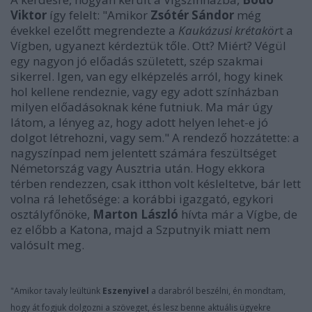
Viktor
így felelt: "Amikor
Zsótér Sándor
még
évekkel ezelőtt megrendezte a
Kaukázusi krétakör
t a
Vígben, ugyanezt kérdeztük tőle. Ott? Miért? Végül
egy nagyon jó előadás született, szép szakmai
sikerrel. Igen, van egy elképzelés arról, hogy kinek
hol kellene rendeznie, vagy egy adott színházban
milyen előadásoknak kéne futniuk. Ma már úgy
látom, a lényeg az, hogy adott helyen lehet-e jó
dolgot létrehozni, vagy sem." A rendező hozzátette: a
nagyszínpad nem jelentett számára feszültséget
Németország vagy Ausztria után. Hogy ekkora
térben rendezzen, csak itthon volt késleltetve, bár lett
volna rá lehetősége: a korábbi igazgató, egykori
osztályfőnöke,
Marton László
hívta már a Vígbe, de
ez előbb a Katona, majd a Szputnyik miatt nem
valósult meg.
"Amikor tavaly leültünk
Eszenyivel
a darabról beszélni, én mondtam,
hogy át fogjuk dolgozni a szöveget, és lesz benne aktuális ügyekre