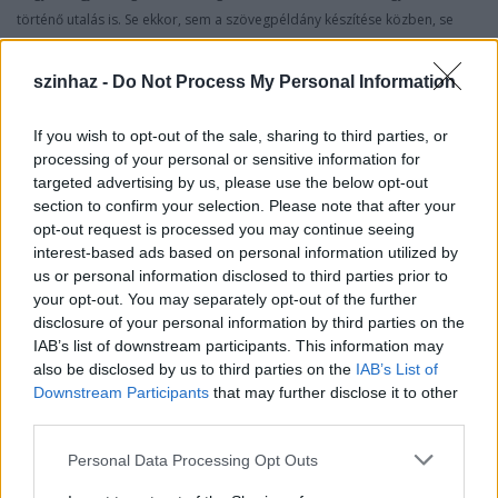
történő utalás is. Se ekkor, sem a szövegpéldány készítése közben, se
Kovács Krisztina
dramaturg felé, sem felém nem jött olyan kérés, hogy
ezt vagy azt ne tegyük bele. Nem volt kontroll, szabadok voltunk.
szinhaz -
Do Not Process My Personal Information
Mindenről munka közben dőlt el, hogy tud-e a színpadon működni vagy
sem. Különben azt hiszem,
Enikő
a próbák során már úgy érezte, hogy
If you wish to opt-out of the sale, sharing to third parties, or
neki itt a vége. Ez a másfél éves megbízás nem hangzik túl jól. Nem lehet
processing of your personal or sensitive information for
egy komoly intézményt másfél évre tervezni. Különben hallottam, hogy a
targeted advertising by us, please use the below opt-out
városházán is szóba került a premier után, mi legyen az előadással. De
section to confirm your selection. Please note that after your
opt-out request is processed you may continue seeing
lám, nem történt semmi! Pedig egy betiltott Revizor, az lenne a pokoli
interest-based ads based on personal information utilized by
siker..." - mondta
Bodó Viktor
.
us or personal information disclosed to third parties prior to
your opt-out. You may separately opt-out of the further
disclosure of your personal information by third parties on the
IAB’s list of downstream participants. This information may
also be disclosed by us to third parties on the
IAB’s List of
Downstream Participants
that may further disclose it to other
third parties.
Please note that this website/app uses one or more Google
Personal Data Processing Opt Outs
services and may gather and store information including but