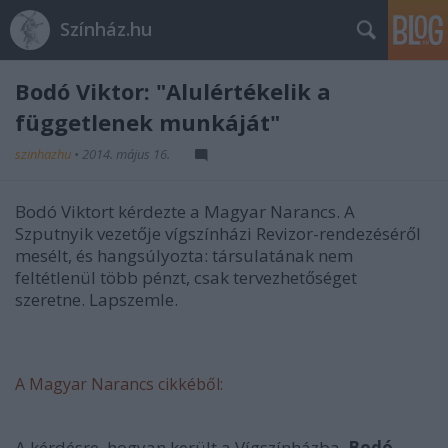
Színház.hu
Bodó Viktor: "Alulértékelik a
függetlenek munkáját"
szinhazhu
•
2014. május 16.
Bodó Viktort kérdezte a Magyar Narancs. A
Szputnyik vezetője vígszínházi Revizor-rendezéséről
mesélt, és hangsúlyozta: társulatának nem
feltétlenül több pénzt, csak tervezhetőséget
szeretne. Lapszemle.
A Magyar Narancs cikkéből:
A kérdésre, hogyan került a Vígszínházba,
Bodó