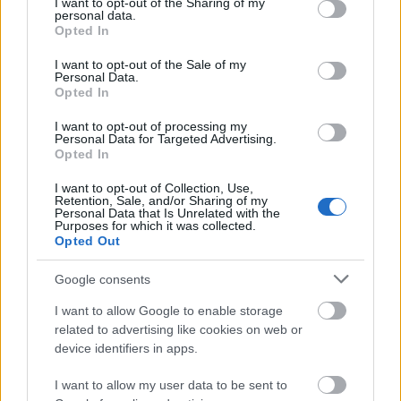
not limited to your visit or usage behaviour. You may click to
I want to opt-out of the Sharing of my
personal data.
grant or deny consent to Google and its third-party tags to
Opted In
use your data for below specified purposes in below Google
consent section.
I want to opt-out of the Sale of my
Personal Data.
Opted In
I want to opt-out of processing my
Personal Data for Targeted Advertising.
Fotó: Sebestyén László
Opted In
I want to opt-out of Collection, Use,
Retention, Sale, and/or Sharing of my
Personal Data that Is Unrelated with the
A Szputnyik vezetője az interjúban azt is elárulta,
Purposes for which it was collected.
Opted Out
szívesen hívná meg társulatához
Zsótér Sándort
vagy
Mohácsi Jánost
vendégrendezőnek.
Google consents
"Szükségesnek tartom, hogy ilyen tapasztalatú és
tudású alkotókkal dolgozzon a társulat, de hogy azt
I want to allow Google to enable storage
mondhassuk nekik, jövőre dolgozni akarunk veletek,
related to advertising like cookies on web or
ahhoz tudni kellene, mi lesz jövőre. De nem tudjuk" -
device identifiers in apps.
tette hozzá.
I want to allow my user data to be sent to