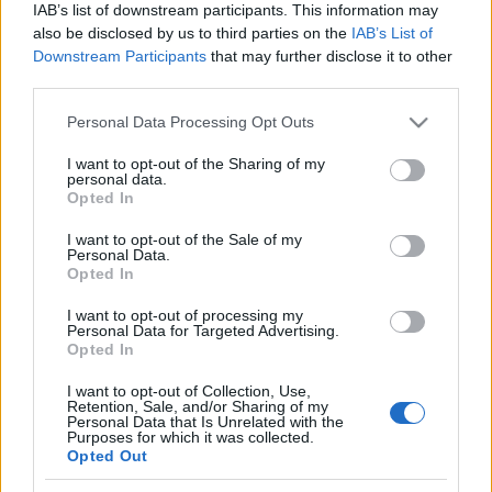
IAB’s list of downstream participants. This information may
also be disclosed by us to third parties on the
IAB’s List of
Downstream Participants
that may further disclose it to other
third parties.
Please note that this website/app uses one or more Google
Personal Data Processing Opt Outs
services and may gather and store information including but
not limited to your visit or usage behaviour. You may click to
I want to opt-out of the Sharing of my
personal data.
grant or deny consent to Google and its third-party tags to
Opted In
use your data for below specified purposes in below Google
consent section.
I want to opt-out of the Sale of my
Personal Data.
A nagy érdeklődésre való tekintettel a Madách
Opted In
Színház úgy döntött, hogy újabb 16 Mamma Mia!
I want to opt-out of processing my
előadással örvendeztetei meg azokat, akik nem
Personal Data for Targeted Advertising.
jutottak jegyhez az elmúlt napokban. A november 2.
Opted In
és november 16. közötti előadásokra a jegyek
árusítását
2014. május 19-én hétfőn, 10.00 órakor
I want to opt-out of Collection, Use,
Retention, Sale, and/or Sharing of my
kezdik a Madách Színház jegypénztáraiban és
Personal Data that Is Unrelated with the
Purposes for which it was collected.
internetes felületén (
www.madach.jegy.hu
). Annak
Opted Out
érdekében, hogy minél többen jussanak jegyhez, egy
vásárló változatlanul maximum 6 db jegyet