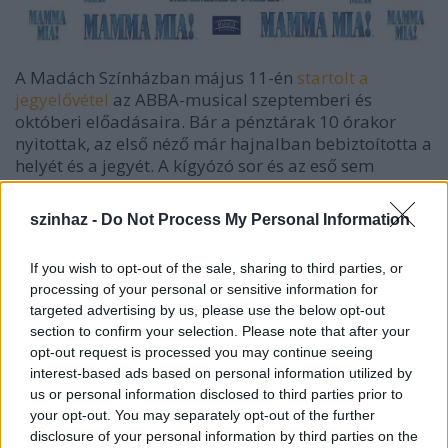
A Madách Színházban május 11-én
startolt a
jegyelővétel
az ABBA-musical szeptemberi és
októberi előadásaira. Bár a pénztárak 10 órakor
nyitottak, az első néző már hajnalban bebiztoította a
helyét és a jegyét. A kígyózó sor és az eső sem
riszatotta el a Mamma Mia rajongókat, akik elsőként
szerettek volna jegyet vásárolni az előadásra. A
szinhaz -
Do Not Process My Personal Information
színház pedig a rossz idő miatt megnyitotta a
várakozók számára az előcsarnokot is.Másnap az
If you wish to opt-out of the sale, sharing to third parties, or
interneten sem lankadt az érdeklődés, online is
processing of your personal or sensitive information for
annyian szerettek volna jegyet venni, hogy színház
targeted advertising by us, please use the below opt-out
jegyértékesítési rendszerei a túlterhelés miatt
section to confirm your selection. Please note that after your
átmenetileg leálltak. 3 nap alatt 33 előadásra keltek
opt-out request is processed you may continue seeing
el az összes jegy.
interest-based ads based on personal information utilized by
us or personal information disclosed to third parties prior to
your opt-out. You may separately opt-out of the further
disclosure of your personal information by third parties on the