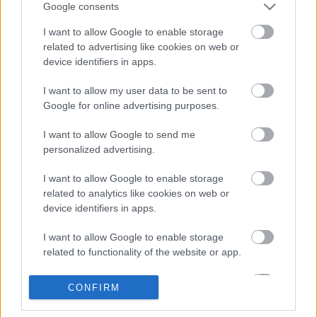
Google consents
vásárolhat.
I want to allow Google to enable storage
related to advertising like cookies on web or
device identifiers in apps.
Fotó: Madách Színház
I want to allow my user data to be sent to
Google for online advertising purposes.
I want to allow Google to send me
personalized advertising.
I want to allow Google to enable storage
Címkék:
musical
jegyelővétel
jegyértékesítés
Madách
related to analytics like cookies on web or
Színház
Mamma Mia!
device identifiers in apps.
I want to allow Google to enable storage
related to functionality of the website or app.
Ajánlott bejegyzések:
I want to allow Google to enable storage
CONFIRM
related to personalization.