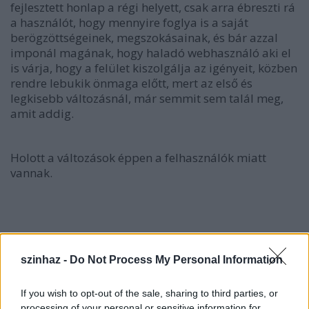
fejlesztett honlap a régi helyett, csak arra ébreszti rá
a használót, hogy mennyire foglya is a saját
berögzöttségeinek, megszokásainak, és bár azzal
imponál magának, hogy haladó webhasználó aki el
is várja, hogy a felület kiszolgálja az igényeit, közben
rendre lebukik önmaga előtt, mert az első és
legkisebb változásnál, már semmit sem talál meg,
amit addig.
Holott a változások éppen a felhasználók miatt
vannak.
szinhaz -
Do Not Process My Personal Information
If you wish to opt-out of the sale, sharing to third parties, or
processing of your personal or sensitive information for