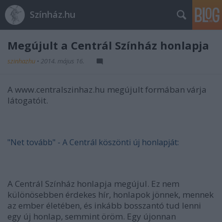
Színház.hu
Megújult a Centrál Színház honlapja
szinhazhu
•
2014. május 16.
A www.centralszinhaz.hu megújult formában várja
látogatóit.
"Net tovább" - A Centrál köszönti új honlapját:
A Centrál Színház honlapja megújul. Ez nem
különösebben érdekes hír, honlapok jönnek, mennek
az ember életében, és inkább bosszantó tud lenni
egy új honlap, semmint öröm. Egy újonnan