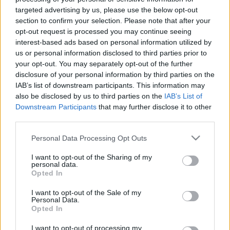
targeted advertising by us, please use the below opt-out
section to confirm your selection. Please note that after your
opt-out request is processed you may continue seeing
interest-based ads based on personal information utilized by
Az biztos, hogy nem a honlap szerkesztője miatt,
us or personal information disclosed to third parties prior to
mert ha belegondolok, hogy nekünk mi mindent kell
your opt-out. You may separately opt-out of the further
most újra tanulnunk... hát nincs az a hipermodern
disclosure of your personal information by third parties on the
IAB’s list of downstream participants. This information may
felület, amit magunkénak szeretnénk tudni.
also be disclosed by us to third parties on the
IAB’s List of
Downstream Participants
that may further disclose it to other
third parties.
De amikor a rendszergazdák megmutogatták
nekünk az új piros-feketét, a fotók elrendezésének
Please note that this website/app uses one or more Google
Personal Data Processing Opt Outs
lehetőségeit, azt, hogy nem kell ronda kereteket
services and may gather and store information including but
gyártanunk többé. Amikor végignéztük, hogy az
not limited to your visit or usage behaviour. You may click to
I want to opt-out of the Sharing of my
egész elrendezés letisztultabb és átláthatóbb, mint
personal data.
grant or deny consent to Google and its third-party tags to
Opted In
eddig, akkor már azt is észrevettük, hogy sokkal
use your data for below specified purposes in below Google
szebb is.
consent section.
I want to opt-out of the Sale of my
Personal Data.
Opted In
Jó, ez persze divat, ezt is megszokjuk majd, a
I want to opt-out of processing my