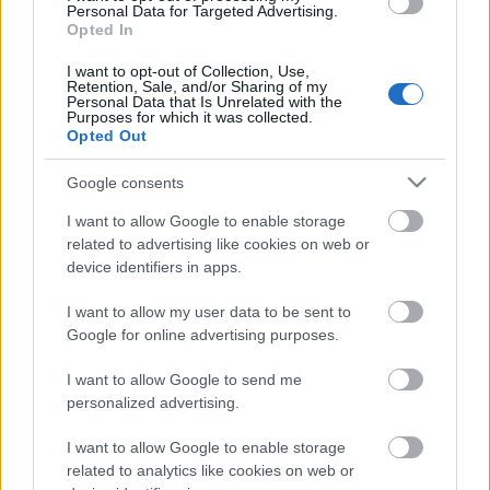
felhasználók is, és majd jönnek új trendek, amihez
Personal Data for Targeted Advertising.
megpróbálunk újabb fejlesztésekkel, de most
Opted In
elfogódottan nézzük a Centrál átszabott honlapját.
I want to opt-out of Collection, Use,
Mert ne áltassuk magunkat. Ez ráncfelvarrásnál
Retention, Sale, and/or Sharing of my
sokkal több. Itt azért a botox helyett fiatalság
Personal Data that Is Unrelated with the
Purposes for which it was collected.
szérumot használtak, ha nem is örököt.
Opted Out
Google consents
Itt állunk hát a megújult Centrál honlapja előtt, kicsit
sajnálva magunkat a rengeteg előttünk álló munka
I want to allow Google to enable storage
miatt és közben elégedetten csettintve, hogy a
related to advertising like cookies on web or
honlapban benne van a holnap. A várható igények
device identifiers in apps.
frappáns kielégítése, a könnyed elérések, gyors
találatok. Ráadásul az egész baromi szép. Örülünk
I want to allow my user data to be sent to
Google for online advertising purposes.
neki. Na jó, ma nem még. de holnap. Ááá,
voltaképpen már ma is.
I want to allow Google to send me
personalized advertising.
A használatban meg összeszokunk mindannyian.
I want to allow Google to enable storage
Mindig ez van.
related to analytics like cookies on web or