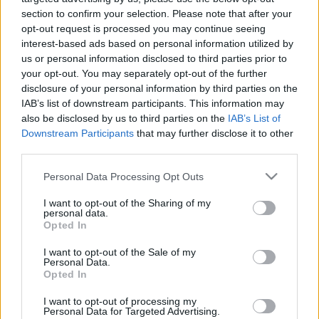
section to confirm your selection. Please note that after your
Káel Csaba
az MTI-nek elmondta: az
opt-out request is processed you may continue seeing
együttműködés egyik célja, hogy a minőségi kultúra
interest-based ads based on personal information utilized by
területén új, közös produkciókat hozzanak létre.
us or personal information disclosed to third parties prior to
"Erre már eddig is volt példa, Ligeti György
Le Grand
your opt-out. You may separately opt-out of the further
Macabre
című operáját tavaly májusban a pécsi
disclosure of your personal information by third parties on the
Pannon Filharmonikusok adták elő a Müpában, idén
IAB’s list of downstream participants. This information may
also be disclosed by us to third parties on the
IAB’s List of
pedig a tavaszi fesztivál nyitókoncertje a pécsi
Downstream Participants
that may further disclose it to other
zenekar, a Szegedi Kortárs Balett és a Müpa
third parties.
koprodukciójában valósult meg. Az ehhez hasonló
minőségi produkciók létrehozását segíti a mostani
Please note that this website/app uses one or more Google
Personal Data Processing Opt Outs
megállapodás" - tette hozzá.
services and may gather and store information including but
not limited to your visit or usage behaviour. You may click to
I want to opt-out of the Sharing of my
personal data.
grant or deny consent to Google and its third-party tags to
Opted In
Káel Csaba
kitért arra is, hogy a pécsiekkel való
use your data for below specified purposes in below Google
együttműködésnek van egy "profán, gazdasági
consent section.
I want to opt-out of the Sale of my
oldala" is. "Ha egy nagy külföldi előadót hívunk meg
Personal Data.
Magyarországra, más tárgyalási pozíciót jelent, ha a
Opted In
budapesti mellett egy vidéki koncertlehetőséget is
I want to opt-out of processing my
ajánlunk. Ez érinti a tiszteletdíjat, az utazást, a
Personal Data for Targeted Advertising.