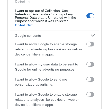
promóciót is" - magyarázta a vezérigazgató.
Opted In
I want to opt-out of Collection, Use,
Retention, Sale, and/or Sharing of my
Úgy vélte ugyanakkor, mindezek csak eszközök, az
Personal Data that Is Unrelated with the
Purposes for which it was collected.
együttműködés lényege, hogy elinduljon egy
Opted Out
párbeszéd és mindkét fél jobban odafigyeljen arra,
mi történik a másik háza táján. "A budapesti zenei
Google consents
intézményekkel, így a Zeneakadémiával és
Operaházzal, valamint újabban a Budapest Music
I want to allow Google to enable storage
Centerrel is nagyszerű kapcsolatokat ápolunk, ezt
related to advertising like cookies on web or
szeretnénk kiterjeszteni vidéki intézményekre is" -
device identifiers in apps.
mondta
Káel Csaba
, megjegyezve, hogy a
I want to allow my user data to be sent to
Szimfonikus felfedezések elnevezésű sorozatuk az új,
Google for online advertising purposes.
tizedik évadban a Pannon Filharmonikusok
koncertjével veszi kezdetét és ennek alkalmából
I want to allow Google to send me
kiállításon mutatják be Pécs kulturális életét.
personalized advertising.
I want to allow Google to enable storage
Márta István
jelezte: viszonzásként a Kodály
related to analytics like cookies on web or
Központban tárlatot rendeznének a Művészetek
device identifiers in apps.
Palotája tízéves történetéről.