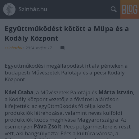
Színház.hu
Együttműködést kötött a Müpa és a
Kodály Központ
szinhazhu
•
2014. május 17.
Együttműködési megállapodást írt alá pénteken a
budapesti Művészetek Palotája és a pécsi Kodály
Központ.
Káel Csaba
, a Művészetek Palotája és
Márta István
,
a Kodály Központ vezetője a fővárosi aláíráson
kifejtették: az együttműködés fő célja közös
produkciók létrehozása, valamint neves külföldi
produkciók közös meghívása Magyarországra. Az
eseményen
Páva Zsolt
, Pécs polgármestere is részt
vett, aki hangsúlyozta: Pécs a kultúra városa, a