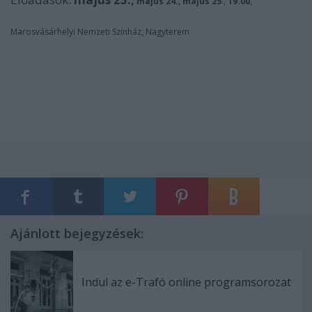
május 24., május
25
.,
19.00
,
Marosvásárhelyi Nemzeti Színház, Nagyterem
Ajánlott bejegyzések:
Indul az e-Trafó online programsorozat