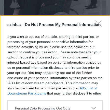
szinhaz -
Do Not Process My Personal Information
If you wish to opt-out of the sale, sharing to third parties, or
processing of your personal or sensitive information for
targeted advertising by us, please use the below opt-out
section to confirm your selection. Please note that after your
opt-out request is processed you may continue seeing
„Boldog akarok lenni!" – mondja Cléante az
interest-based ads based on personal information utilized by
előadásban. Tulajdonképpen bármelyik szereplő
us or personal information disclosed to third parties prior to
mondhatná, de akár mi is mondhatnánk, mert
your opt-out. You may separately opt-out of the further
mindnyájan a boldogságot keressük egész életünk
disclosure of your personal information by third parties on the
során. Vagy csupán a boldogulást? A Tamási Áron
IAB’s list of downstream participants. This information may
Színház A fösvény című előadása tökéletes alkalom
also be disclosed by us to third parties on the
IAB’s List of
Downstream Participants
that may further disclose it to other
arra, hogy ezt a kérdést újra feltegyük magunknak.
third parties.
Please note that this website/app uses one or more Google
Personal Data Processing Opt Outs