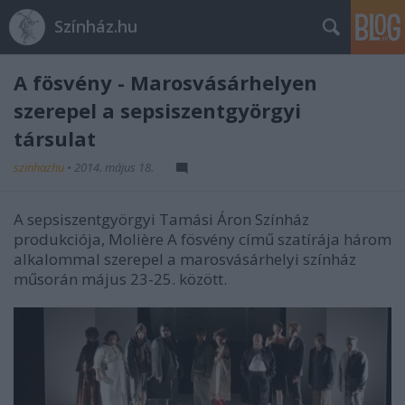
Színház.hu
A fösvény - Marosvásárhelyen
szerepel a sepsiszentgyörgyi
társulat
szinhazhu
•
2014. május 18.
A sepsiszentgyörgyi Tamási Áron Színház
produkciója, Molière A fösvény című szatírája három
alkalommal szerepel a marosvásárhelyi színház
műsorán május 23-25. között.