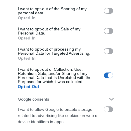
services and may gather and store information including but
Amint az már megszokottá vált,
Bocsárdi László
not limited to your visit or usage behaviour. You may click to
I want to opt-out of the Sharing of my
rendező ebben ez esetben is a klasszikus vígjáték
personal data.
grant or deny consent to Google and its third-party tags to
újszerű színrevitelét kínálja.
Opted In
use your data for below specified purposes in below Google
consent section.
I want to opt-out of the Sale of my
Personal Data.
Opted In
I want to opt-out of processing my
Personal Data for Targeted Advertising.
Opted In
I want to opt-out of Collection, Use,
Retention, Sale, and/or Sharing of my
Personal Data that Is Unrelated with the
Purposes for which it was collected.
Opted Out
Google consents
I want to allow Google to enable storage
related to advertising like cookies on web or
device identifiers in apps.