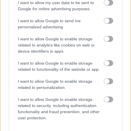
I want to allow my user data to be sent to
Google for online advertising purposes.
I want to allow Google to send me
personalized advertising.
Molière:
I want to allow Google to enable storage
A fösvény
related to analytics like cookies on web or
device identifiers in apps.
szatíra
I want to allow Google to enable storage
related to functionality of the website or app.
Illyés Gyula
fordításának felhasználásával
I want to allow Google to enable storage
related to personalization.
I want to allow Google to enable storage
Szereposztás:
Pálffy Tibor, Derzsi Dezső, Szalma
related to security, including authentication
functionality and fraud prevention, and other
Hajnalka, Pál Ferenczi Gyöngyi, Nagy Alfréd,
user protection.
Mátray László, Benedek Ágnes, Szakács László,
Gajzágó Zsuzsa, Debreczi Kálmán, Kónya-Ütő