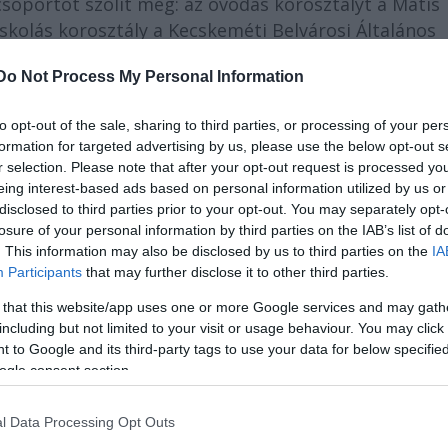
oportot szólít meg: az óvodás korosztályt a Mátis
skolás korosztály a Kecskeméti Belvárosi Általános
talános Iskola, a Damjanich János Általános Iskola, 
Do Not Process My Personal Information
ona Általános Iskola, valamint az Orgoványi Általános
yt a Bolyai Gimnázium 10.-11. osztályos tanulói
to opt-out of the sale, sharing to third parties, or processing of your per
formation for targeted advertising by us, please use the below opt-out s
r selection. Please note that after your opt-out request is processed y
eing interest-based ads based on personal information utilized by us or
műveket a gyerekek színházi körülmények között
disclosed to third parties prior to your opt-out. You may separately opt-
zzák fel a társulat tagjai segítségével" – mondta
losure of your personal information by third parties on the IAB’s list of
. This information may also be disclosed by us to third parties on the
IA
omféle szakkörrel, témanapokkal és témahetekkel,
Participants
that may further disclose it to other third parties.
észülünk. A gyerekek és a pedagógusok munkáját a
zertani, foglalkoztató anyagok is segítik majd. A
 that this website/app uses one or more Google services and may gath
including but not limited to your visit or usage behaviour. You may click 
zatosak: az együttműködő intézményekben megtarto
 to Google and its third-party tags to use your data for below specifi
áz, valamint a Ciróka Bábszínház is helyszínt biztosí
ogle consent section.
l Data Processing Opt Outs