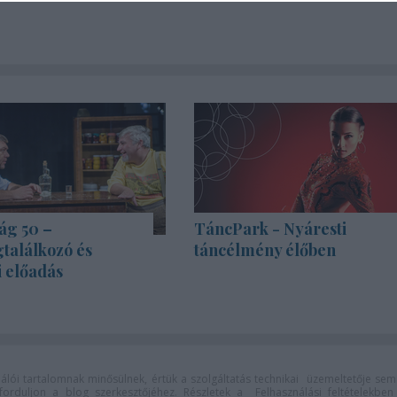
ág 50 –
TáncPark - Nyáresti
találkozó és
táncélmény élőben
i előadás
lói tartalomnak minősülnek, értük a
szolgáltatás technikai
üzemeltetője sem
n forduljon a blog szerkesztőjéhez. Részletek a
Felhasználási feltételekben