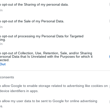
o opt-out of the Sharing of my personal data.
In
o opt-out of the Sale of my Personal Data.
In
to opt-out of processing my Personal Data for Targeted
ing.
In
Mátyásmese
o opt-out of Collection, Use, Retention, Sale, and/or Sharing
ersonal Data that Is Unrelated with the Purposes for which it
lected.
Ágnes
és
Novák János
Bors néni
, illetve
Németh
Out
ik meg, míg a középiskolások
Shakespeare
A vihar
cí
 át a szót
Mészár Zsuzsa
, a színház művészeti titká
consents
e a játékos, cselekvés közbeni tanulásra épül. Az
o allow Google to enable storage related to advertising like cookies on
művekben fellelhető szituációkat és problémákat
evice identifiers in apps.
ajátosságaiknak megfelelően. A projekt célja, hogy 
házszeretővé, színházértővé nevelje."
o allow my user data to be sent to Google for online advertising
s.