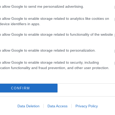
to allow Google to send me personalized advertising.
zerepjáték segítségével történik a művek feldolgozá
l is megismerkedhetnek, a témahéten pedig a
o allow Google to enable storage related to analytics like cookies on
zegedre.
evice identifiers in apps.
o allow Google to enable storage related to functionality of the website
ai közül kerülnek ki:
Réczei Tamás
, a színház művés
ág
dramaturg,
Sirkó László,
Hegedűs Zoltán
,
Csom
o allow Google to enable storage related to personalization.
kolai Péter
színművészek,
Fehér Éva
színháztörtén
zisztens, színész.
o allow Google to enable storage related to security, including
cation functionality and fraud prevention, and other user protection.
Forrás: Kecskeméti Katona József Sz
CONFIRM
Data Deletion
Data Access
Privacy Policy