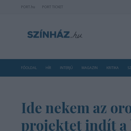
PORT
.hu
PORT TICKET
FŐOLDAL
HÍR
INTERJÚ
MAGAZIN
KRITIKA
S
Ide nekem az oro
projektet indít 