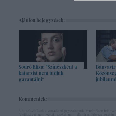
Ajánlott bejegyzések:
Sodró Eliza: "Színészként a
Bányavir
katarzist nem tudjuk
Közönség
garantálni"
jubileum
Kommentek:
A hozzászólások a
vonatkozó jogszabályok
értelmében felhaszná
felelősséget nem vállal, azokat nem ellenőrzi. Kifogás eseté