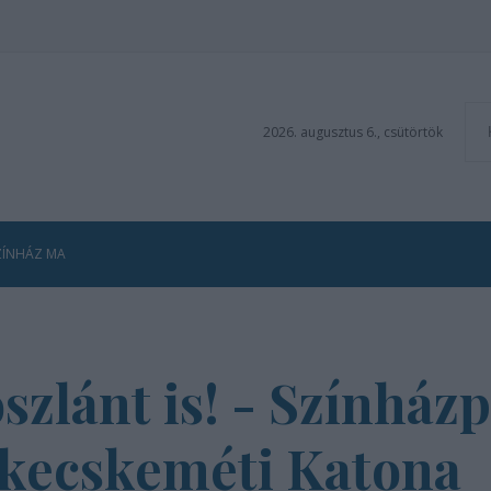
2026. augusztus 6., csütörtök
ZÍNHÁZ MA
szlánt is! - Színház
a kecskeméti Katona