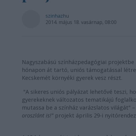
szinhazhu
2014. május 18. vasárnap, 08:00
Nagyszabású színházpedagógiai projektbe k
hónapon át tartó, uniós támogatással lét
Kecskemét környéki gyerek vesz részt.
"A sikeres uniós pályázat lehetővé teszi, h
gyerekeknek változatos tematikájú foglalk
mutassa be a színház varázslatos világát" 
oroszlánt is!"
projekt április 29-i nyitórende