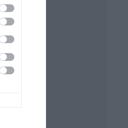
sa.
zeti
bor
ész,
ínház