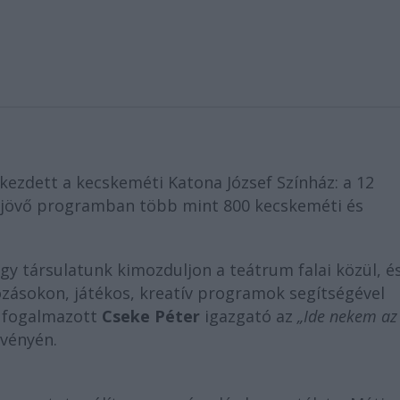
ezdett a kecskeméti Katona József Színház: a 12
rejövő programban több mint 800 kecskeméti és
ogy társulatunk kimozduljon a teátrum falai közül, é
ozásokon, játékos, kreatív programok segítségével
– fogalmazott
Cseke Péter
igazgató az
„Ide nekem az
zvényén.