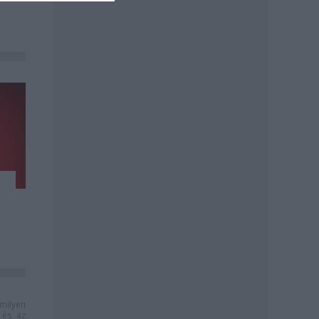
milyen
és az