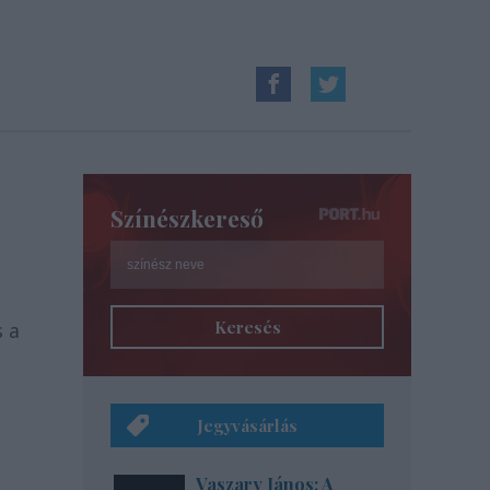
Színészkereső
Keresés
s a
Jegyvásárlás
Vaszary János: A