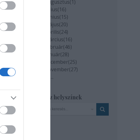
2020 augusztus
(
1
)
2020 július
(
16
)
2020 június
(
15
)
2020 május
(
20
)
2020 április
(
24
)
2020 március
(
16
)
2020 február
(
46
)
2020 január
(
28
)
2019 december
(
25
)
2019 november
(
27
)
Tovább
...
mű
ra,
Szinház helyszínek
a