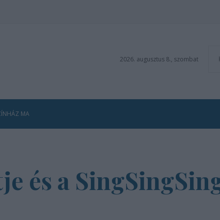
2026. augusztus 8., szombat
ZÍNHÁZ MA
je és a SingSingSin