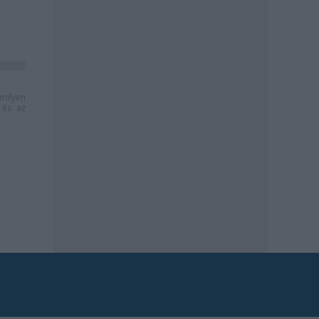
milyen
és az