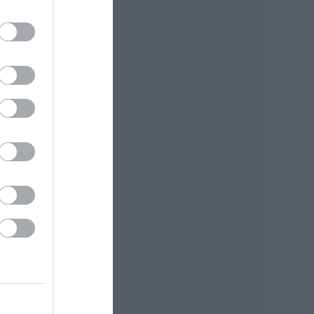
a
és
 A
s