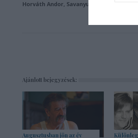
Horváth Andor, Savanyu Gergely.
A rende
Ajánlott bejegyzések:
Augusztusban jön az év
Különleg