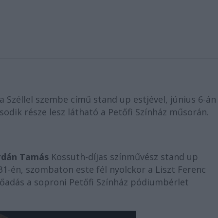
Széllel szembe című stand up estjével, június 6-án
odik része lesz látható a Petőfi Színház műsorán.
rdán Tamás
Kossuth-díjas színművész stand up
1-én, szombaton este fél nyolckor a Liszt Ferenc
lőadás a soproni Petőfi Színház pódiumbérlet