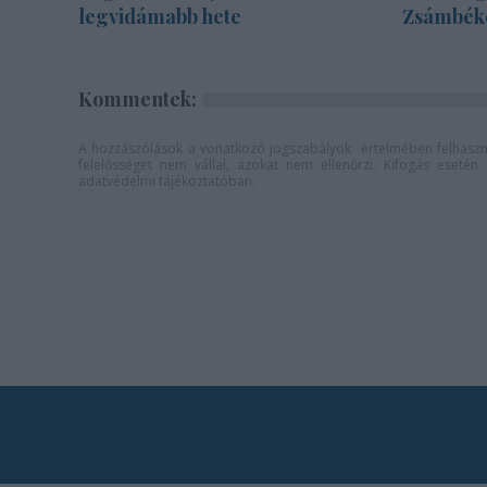
legvidámabb hete
Zsámbék
Kommentek:
A hozzászólások a
vonatkozó jogszabályok
értelmében felhaszná
felelősséget nem vállal, azokat nem ellenőrzi. Kifogás eseté
adatvédelmi tájékoztatóban
.