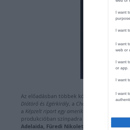
web or d
I want t
purpose
I want 
I want t
web or d
I want t
or app.
I want t
I want t
Az előadásban többek között a
Macskák, A 
authenti
Diótörő és Egérkirály
, a
Chorus Line,
az
Elisabe
a
Képzelt riport egy amerikai popfesztiválról
cí
produkcióban színpadra lép
Szomor György
Adelaida, Füredi Nikolett
és a soproni Pető