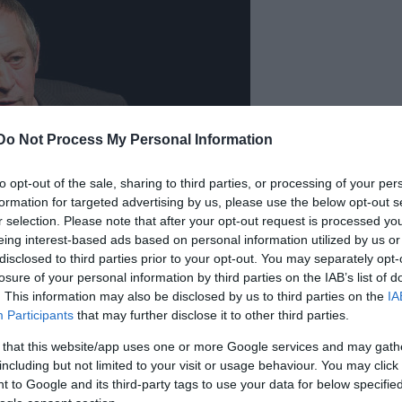
Do Not Process My Personal Information
to opt-out of the sale, sharing to third parties, or processing of your per
formation for targeted advertising by us, please use the below opt-out s
r selection. Please note that after your opt-out request is processed y
eing interest-based ads based on personal information utilized by us or
disclosed to third parties prior to your opt-out. You may separately opt-
losure of your personal information by third parties on the IAB’s list of
színésze. Ő az, aki igyekszik estjeivel őrizni a költészete
. This information may also be disclosed by us to third parties on the
IA
más
minőségi színházi ember. Aki őt választja, soha nem
Participants
that may further disclose it to other third parties.
ajd hirtelen a megtörtént sztorik menetét versekkel képe
 that this website/app uses one or more Google services and may gath
i művész. Egyszemélyes színház ő, édes-búsan, amilyen a
including but not limited to your visit or usage behaviour. You may click 
»példaértékű műfaji újításért« megkapta a VIDOR Feszti
 to Google and its third-party tags to use your data for below specifi