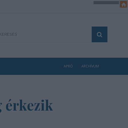
APRÓ
ARCHÍVUM
g érkezik