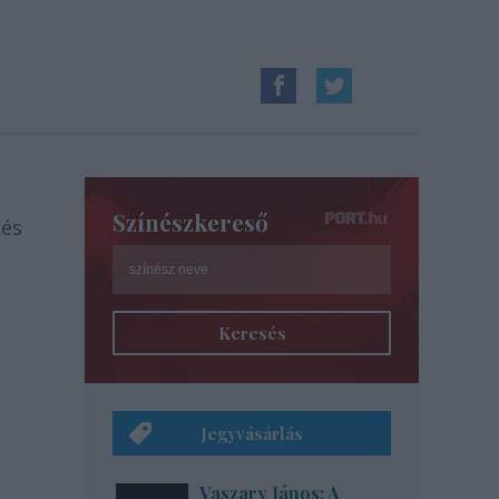
Színészkereső
 és
Keresés
Jegyvásárlás
Vaszary János: A