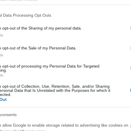
ogle consent section.
l Data Processing Opt Outs
lig van jó, a többsége komoly szenvedést okoz. Ezt m
az, hogy a közönség ezekért is odavan. Felébredt ben
o opt-out of the Sharing of my personal data.
In
nálok egy speciális stand up-ot, amelynek az a lénye
 verseket is. Hiszen a vers is közlés, sok esetben
o opt-out of the Sale of my Personal Data.
 egy-egy vers jelenléte magától értetődő legyen" -
In
to opt-out of processing my Personal Data for Targeted
ing.
In
t tekinthetik meg a nézők a soproni Petőfi Színház
o opt-out of Collection, Use, Retention, Sale, and/or Sharing
ersonal Data that Is Unrelated with the Purposes for which it
lected.
Out
consents
o allow Google to enable storage related to advertising like cookies on