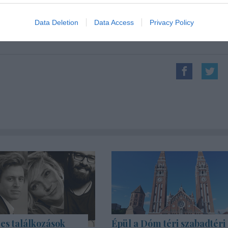
ző-koreográfus
Szakál Attila.
Data Deletion
Data Access
Privacy Policy
es találkozások
Épül a Dóm téri szabadtéri