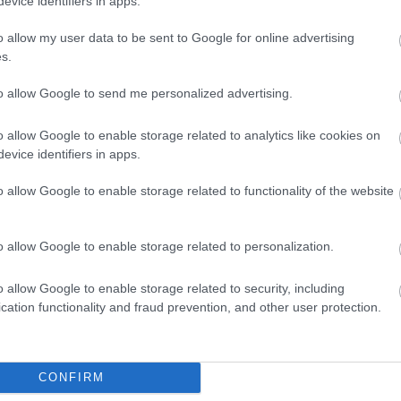
evice identifiers in apps.
o allow my user data to be sent to Google for online advertising
s.
to allow Google to send me personalized advertising.
o allow Google to enable storage related to analytics like cookies on
evice identifiers in apps.
o allow Google to enable storage related to functionality of the website
o allow Google to enable storage related to personalization.
o allow Google to enable storage related to security, including
nyomorultak
, a
Moulin Rouge,
az
Aida
, a
Notre Dame
, a
cation functionality and fraud prevention, and other user protection.
th
, a
Mamma Mia
, az
István, a király
, a
Made in Hungári
mű zenés darabokból hangzanak el ismert részletek.
, Vastag Tamás, Vastag Csaba, Buch Tibor, Hala
CONFIRM
fi Színház művészei:
Simon Andrea, Szőcs Erika,