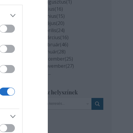
2020 augusztus
(
1
)
2020 július
(
16
)
2020 június
(
15
)
ég
2020 május
(
20
)
nem
2020 április
(
24
)
ge,
2020 március
(
16
)
2020 február
(
46
)
2020 január
(
28
)
2019 december
(
25
)
2019 november
(
27
)
Tovább
...
ban
Szinház helyszínek