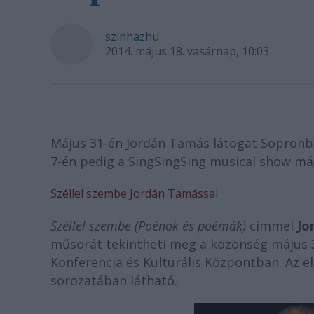
szinhazhu
2014. május 18. vasárnap, 10:03
Május 31-én Jordán Tamás látogat Sopronba 
7-én pedig a SingSingSing musical show más
Széllel szembe Jordán Tamással
Széllel szembe (Poénok és poémák)
címmel
Jo
műsorát tekintheti meg a közönség május 3
Konferencia és Kulturális Központban. Az e
sorozatában látható.