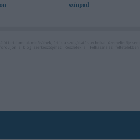
on
színpad
lói tartalomnak minősülnek, értük a
szolgáltatás technikai
üzemeltetője sem
n forduljon a blog szerkesztőjéhez. Részletek a
Felhasználási feltételekben