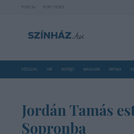
PORT
.hu
PORT TICKET
FŐOLDAL
HÍR
INTERJÚ
MAGAZIN
KRITIKA
S
Jordán Tamás est
Sopronba