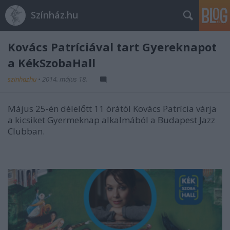
Színház.hu
Kovács Patríciával tart Gyereknapot
a KékSzobaHall
szinhazhu
•
2014. május 18.
Május 25-én délelőtt 11 órától Kovács Patrícia várja
a kicsiket Gyermeknap alkalmából a Budapest Jazz
Clubban.