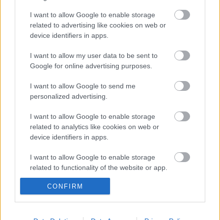
világra és egymásra és szeretnek játszani. A
vasárnaponként megrendezésre kerülő színházi, zenei,
I want to allow Google to enable storage
irodalmi esteken a Kék Művészügynökség által képviselt
related to advertising like cookies on web or
alkotók és barátaik lépnek színpadra. A szervezők
device identifiers in apps.
hétről hétre igyekeznek olyan alkalmakat teremteni,
hogy érdemes legyen összejönni és együtt tölteni a
I want to allow my user data to be sent to
vasárnap estéket.
Google for online advertising purposes.
I want to allow Google to send me
personalized advertising.
I want to allow Google to enable storage
related to analytics like cookies on web or
device identifiers in apps.
I want to allow Google to enable storage
Ajánlott bejegyzések:
related to functionality of the website or app.
CONFIRM
I want to allow Google to enable storage
related to personalization.
Meghalt Böröndi Tamás
I want to allow Google to enable storage