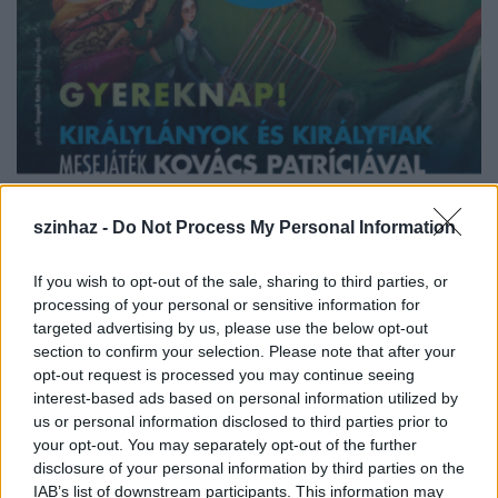
szinhaz -
Do Not Process My Personal Information
If you wish to opt-out of the sale, sharing to third parties, or
„Imádom a meséket, még így felnőtt fejjel is.
processing of your personal or sensitive information for
Játszottam korábban is gyerekeknek, nagyon
targeted advertising by us, please use the below opt-out
szeretem ezt a közönséget, látni a tekinteteken,
section to confirm your selection. Please note that after your
mennyire magával tudja ragadni a kicsiket egy jó
opt-out request is processed you may continue seeing
történet. A mostani előadás is izgalmasnak
interest-based ads based on personal information utilized by
ígérkezik, az alapját két, számomra különösen
us or personal information disclosed to third parties prior to
fontos mese adja. Ezek a mesék
Boldizsár Ildikó
your opt-out. You may separately opt-out of the further
meseterapeuta tollából és
Szegedi Katalin
disclosure of your personal information by third parties on the
rajzaiból születtek, külön kötetben a királyfiaknak és
IAB’s list of downstream participants. This information may