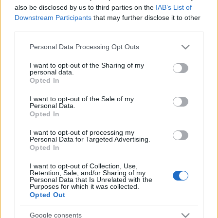
also be disclosed by us to third parties on the
IAB’s List of
külön a királylányoknak. Ezek olyan könyvek, ami
Downstream Participants
that may further disclose it to other
után egyszerűen muszáj beszélgetni arról, mi a
third parties.
jóság, a szépség, az állhatatosság, és az összes többi
olyan tulajdonság, amit a kisgyerekek szíve rejt, és
Please note that this website/app uses one or more Google
Personal Data Processing Opt Outs
amit érdemes a felnőtteknek is feleleveníteni olykor-
services and may gather and store information including but
olykor" - mondta
Kovács Patrícia
.
not limited to your visit or usage behaviour. You may click to
I want to opt-out of the Sharing of my
personal data.
grant or deny consent to Google and its third-party tags to
Opted In
use your data for below specified purposes in below Google
consent section.
I want to opt-out of the Sale of my
Az előadás zenéjét Nyitrai László szerezte, a rendező
Personal Data.
Bíró Kriszta
. A jegyár 1500 Ft.
Opted In
I want to opt-out of processing my
Personal Data for Targeted Advertising.
Opted In
A Kékprodukció 2013 februárjában indította útjára a
KékSzobaHall elnevezésű programsorozatot a
I want to opt-out of Collection, Use,
Retention, Sale, and/or Sharing of my
Budapest Jazz Clubban (XIII. Hollán Ernő u. 7.) azzal a
Personal Data that Is Unrelated with the
céllal, hogy legyen egy hely, ahol találkozhatnak
Purposes for which it was collected.
Opted Out
mindazok, akik szívesen néznek színházat, hallgatnak
zenét, szívesen cserélnek gondolatokat, kíváncsiak a
Google consents