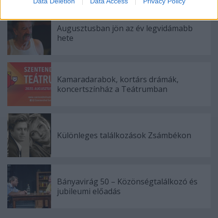
Data Deletion
Data Access
Privacy Policy
related to security, including authentication
functionality and fraud prevention, and other
Augusztusban jön az év legvidámabb
user protection.
hete
Kamaradarabok, kortárs drámák,
koncertszínház a Teátrumban
Különleges találkozások Zsámbékon
Bányavirág 50 – Közönségtalálkozó és
jubileumi előadás