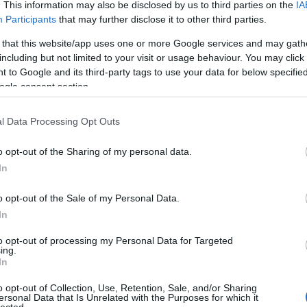
. This information may also be disclosed by us to third parties on the
IA
Participants
that may further disclose it to other third parties.
 that this website/app uses one or more Google services and may gath
including but not limited to your visit or usage behaviour. You may click 
 to Google and its third-party tags to use your data for below specifi
ogle consent section.
l Data Processing Opt Outs
o opt-out of the Sharing of my personal data.
In
o opt-out of the Sale of my Personal Data.
In
e ezer év után végre nyugalmat leljen, ám ehhez a
to opt-out of processing my Personal Data for Targeted
ing.
y a széthúzást megszüntesse, ki kell békülnie Szen
In
 a Szent Jobbot a Bazilikából, hogy kezet foghasson v
o opt-out of Collection, Use, Retention, Sale, and/or Sharing
ersonal Data that Is Unrelated with the Purposes for which it
sett, ám a videótékás Nóri, Szent István ideiglenes
lected.