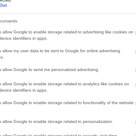
Out
os méretű energia áramoltatásához. Az átok levétel
us teher alatt.
consents
sztikus thriller-vígjáték sorozat, színházi sitcom. A
o allow Google to enable storage related to advertising like cookies on
evice identifiers in apps.
o allow my user data to be sent to Google for online advertising
s.
to allow Google to send me personalized advertising.
o allow Google to enable storage related to analytics like cookies on
evice identifiers in apps.
o allow Google to enable storage related to functionality of the website
o allow Google to enable storage related to personalization.
o allow Google to enable storage related to security, including