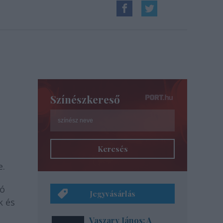
Színészkereső
Keresés
e.
ló
Jegyvásárlás
k és
Vaszary János: A