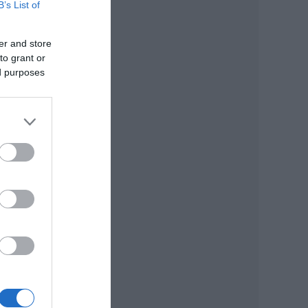
B’s List of
er and store
to grant or
ed purposes
t
ele.