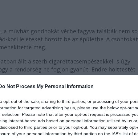
ét, a művház gondnokát vérbe fagyva találták nem so
ád-kori leleteket hozott be az épületbe. A csontokat
 menekítette meg.
latban állt a szerb cigarettacsempészekkel, s úgy
Hogy a rendőrség ne fogjon gyanút, Endre holttestét
kosságnak állították be.
Do Not Process My Personal Information
orántsem ért véget!
to opt-out of the sale, sharing to third parties, or processing of your per
é vált, a rejtélyes megszállások egyre gyakoribbak.
formation for targeted advertising by us, please use the below opt-out s
ügynök jelenlétében fény derült a titokra: egy ezer 
r selection. Please note that after your opt-out request is processed y
 a széthúzást és viszályt keltő turáni átkot mondta k
eing interest-based ads based on personal information utilized by us or
disclosed to third parties prior to your opt-out. You may separately opt-
losure of your personal information by third parties on the IAB’s list of