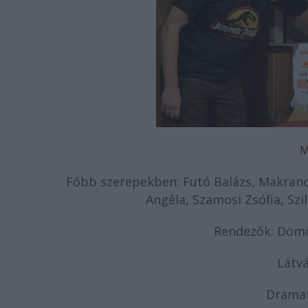
M
Főbb szerepekben: Futó Balázs, Makrancz
Angéla, Szamosi Zsófia, Szi
Rendezők: Dömö
Látvá
Dramat