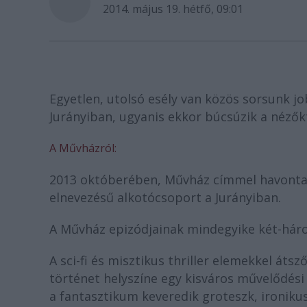
2014. május 19. hétfő, 09:01
Egyetlen, utolsó esély van közös sorsunk jo
Jurányiban, ugyanis ekkor búcsúzik a nézők
A Művházról:
2013 októberében, Művház címmel havonta j
elnevezésű alkotócsoport a Jurányiban.
A Művház epizódjainak mindegyike két-három
A sci-fi és misztikus thriller elemekkel átsz
történet helyszíne egy kisváros művelődés
a fantasztikum keveredik groteszk, ironiku