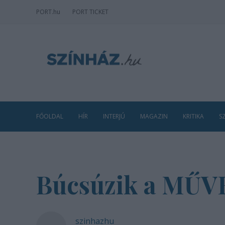
PORT
.hu
PORT TICKET
FŐOLDAL
HÍR
INTERJÚ
MAGAZIN
KRITIKA
S
Búcsúzik a MŰVH
szinhazhu