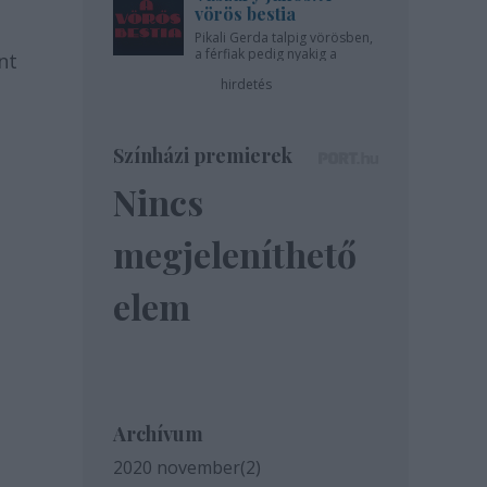
vörös bestia
Pikali Gerda talpig vörösben,
a férfiak pedig nyakig a
nt
pácban - az Újszínházban!
hirdetés
Színházi premierek
Nincs
megjeleníthető
elem
Archívum
2020 november
(
2
)