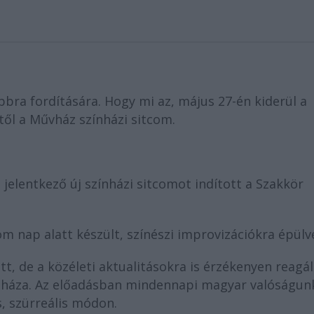
bbra fordítására. Hogy mi az, május 27-én kiderül a
től a Művház színházi sitcom.
elentkező új színházi sitcomot indított a Szakkör
 nap alatt készült, színészi improvizációkra épülv
őtt, de a közéleti aktualitásokra is érzékenyen reagá
i háza. Az előadásban mindennapi magyar valóságun
s, szürreális módon.