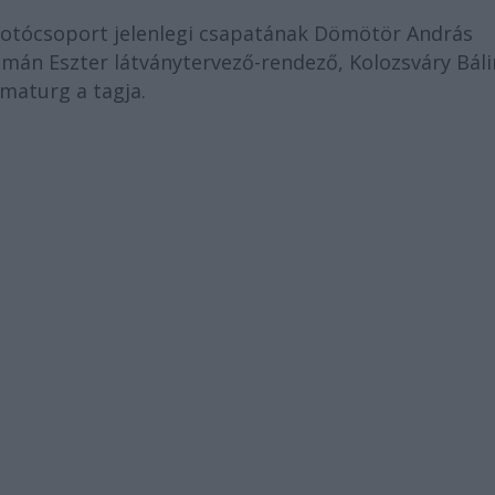
lkotócsoport jelenlegi csapatának Dömötör András
lmán Eszter látványtervező-rendező, Kolozsváry Báli
maturg a tagja.