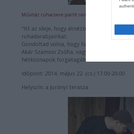
authenti
Művház ruhacsere partit rendeznek:
"Itt az ideje, hogy átnézzük a ruhásszekrén
ruhadarabjainkat.
Gondoltad volna, hogy hazaviheted a Művhá
Akár Szamosi Zsófia, vagy Makranczi Zalán, 
hétköznapok forgatagában" - áll az alkotók
Időpont: 2014. május 22. (cs.) 17.00-20.00
Helyszín: a Jurányi terasza