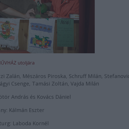
ŰVHÁZ utoljára
i Zalán, Mészáros Piroska, Schruff Milán, Stefanovi
lágyi Csenge, Tamási Zoltán, Vajda Milán
tör András és Kovács Dániel
ny: Kálmán Eszter
urg: Laboda Kornél