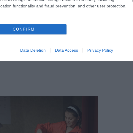
cation functionality and fraud prevention, and other user protection.
yeinket és lecseréljük a már régóta nem használt
CONFIRM
z c. előadásunk jelmezeit?
Data Deletion
Data Access
Privacy Policy
Stefanovics Angéla jelmezeit is viselheted a
 felhívásában.