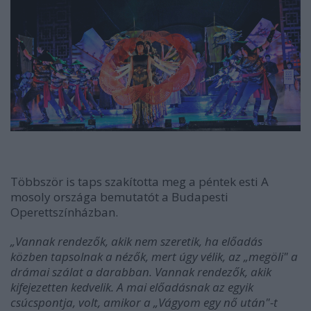
Többször is taps szakította meg a péntek esti A
mosoly országa bemutatót a Budapesti
Operettszínházban.
„Vannak rendezők, akik nem szeretik, ha előadás
közben tapsolnak a nézők, mert úgy vélik, az „megöli" a
drámai szálat a darabban. Vannak rendezők, akik
kifejezetten kedvelik. A mai előadásnak az egyik
csúcspontja, volt, amikor a „Vágyom egy nő után"-t