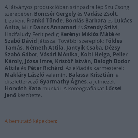
A látványos produkcióban színpadra lép Szu Csong
szerepében
Boncsér Gergely
és
Vadász Zsolt
,
Lizaként
Frankó Tünde, Bordás Barbara
és
Lukács
Anita
, Mi-t
Dancs Annamari
és
Szendy Szilvi
,
Hadfaludy Ferit pedig
Kerényi Miklós Máté
és
Szabó Dávid
játssza. További szereplők:
Földes
Tamás, Németh Attila, Jantyik Csaba, Dézsy
Szabó Gábor, Vásári Mónika, Kolti Helga, Peller
Károly, Józsa Imre, Kristóf István, Balogh Bodor
Attila
és
Péter Richárd
. Az előadás karmesterei:
Makláry László
valamint
Balassa Krisztián
, a
díszlettervező
Gyarmathy Ágnes
, a jelmezek
Horváth Kata
munkái. A koreográfiákat
Lőcsei
Jenő
készítette.
A bemutató képekben: