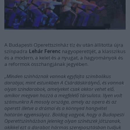
A Budapesti Operettszínház tíz év után állította újra
színpadra
Lehár Ferenc
nagyoperettjét, a klasszikus
és a modern, a kelet és a nyugat, a hagyományok és
a reformok összhangjának jegyében.
„Minden színháznak vannak egyfajta szimbolikus
darabjai, mint estünkben A Csárdáskirálynő, és vannak
olyan színdarabok, amelyeket csak akkor vehet elő,
amikor megvan hozzá a megfelelő társulata. Ilyen volt
számunkra A mosoly országa, amely az opera és az
operett illetve a drámai és a könnyed hangvétel
határán egyensúlyoz. Boldog vagyok, hogy a Budapesti
Operettszínházban jelenleg olyan színészek játszanak,
akikkel ezt a darabot hármas szereposztásban tudjuk