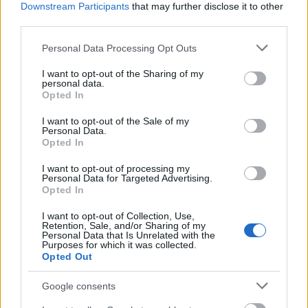
Downstream Participants
that may further disclose it to other
third parties.
Please note that this website/app uses one or more Google
Personal Data Processing Opt Outs
services and may gather and store information including but
not limited to your visit or usage behaviour. You may click to
I want to opt-out of the Sharing of my
personal data.
grant or deny consent to Google and its third-party tags to
Opted In
use your data for below specified purposes in below Google
consent section.
I want to opt-out of the Sale of my
Personal Data.
Opted In
2.
I want to opt-out of processing my
Personal Data for Targeted Advertising.
Opted In
I want to opt-out of Collection, Use,
Retention, Sale, and/or Sharing of my
Personal Data that Is Unrelated with the
Purposes for which it was collected.
Opted Out
Google consents