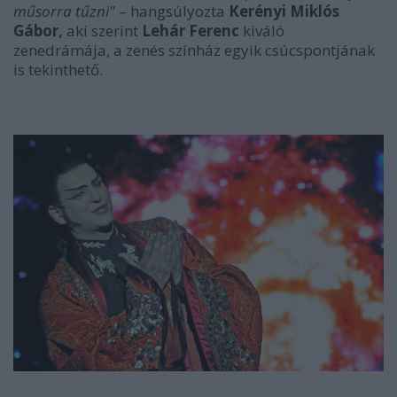
műsorra tűzni"
– hangsúlyozta
Kerényi Miklós
Gábor,
aki szerint
Lehár Ferenc
kiváló
zenedrámája, a zenés színház egyik csúcspontjának
is tekinthető.