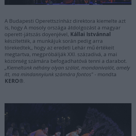
A Budapesti Operettszínház direktora kiemelte azt
is, hogy A mosoly országa átdolgozást a magyar
operett-játszás doyenjével,
Kállai Istvánnal
készítették, a munkájuk során pedig arra
törekedtek,, hogy az eredeti Lehár mű értékeit
megtartva, megpróbálják XXI. századivá, a mai
közönség számára befogadhatóvá tenni a darabot.
„Kiemeltünk néhány olyan szálat, mondanivalót, amely
itt, ma mindannyiunk számára fontos"
- mondta
KERO®
.