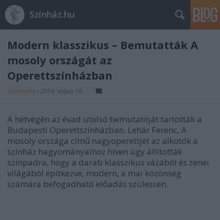
Színház.hu
Modern klasszikus – Bemutatták A
mosoly országát az
Operettszínházban
szinhazhu
•
2014. május 19.
A hétvégén az évad utolsó bemutatóját tartották a
Budapesti Operettszínházban. Lehár Ferenc, A
mosoly országa című nagyoperettjét az alkotók a
színház hagyományaihoz híven úgy állították
színpadra, hogy a darab klasszikus vázából és zenei
világából építkezve, modern, a mai közönség
számára befogadható előadás szülessen.