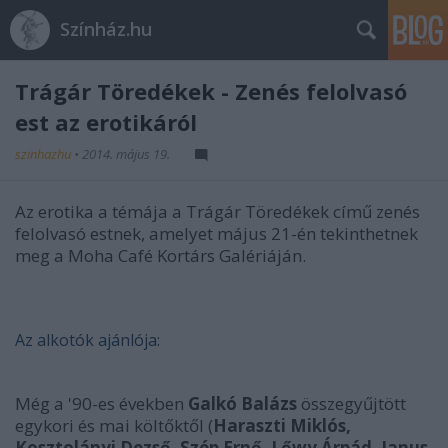
Színház.hu
Trágár Töredékek - Zenés felolvasó
est az erotikáról
szinhazhu
•
2014. május 19.
Az erotika a témája a Trágár Töredékek című zenés
felolvasó estnek, amelyet május 21-én tekinthetnek
meg a Moha Café Kortárs Galériáján.
Az alkotók ajánlója:
Még a '90-es években
Galkó Balázs
összegyűjtött
egykori és mai költőktől (
Haraszti Miklós,
Kosztolányi Dezső, Szép Ernő, Lőwy Árpád, Janus