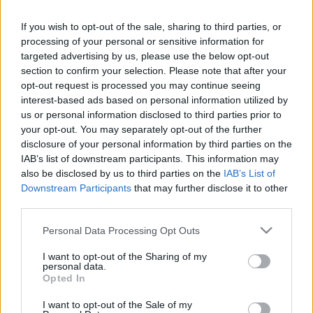
If you wish to opt-out of the sale, sharing to third parties, or
processing of your personal or sensitive information for
targeted advertising by us, please use the below opt-out
section to confirm your selection. Please note that after your
opt-out request is processed you may continue seeing
Az előadásnak szándéka bizonyítani, hogy nem azért
interest-based ads based on personal information utilized by
trágárkodunk, hogy a nézők "fennakadt szemekkel
us or personal information disclosed to third parties prior to
vergődjenek az ostorként rájuk suhintó sorok
your opt-out. You may separately opt-out of the further
gyönyörében". Azért trágár, mert vannak dolgok,
disclosure of your personal information by third parties on the
amelyekről nem lehet már másként beszélni. Az
IAB’s list of downstream participants. This information may
erotika az ember alapmotivációi közé tartozik, akár
also be disclosed by us to third parties on the
IAB’s List of
tudomásul veszi, akár nem. Minden emberi
Downstream Participants
that may further disclose it to other
kapcsolatban ott van az erotika, akkor is, ha a
third parties.
feleknek eszükbe sem jut, hogy ágyba bújjanak
Please note that this website/app uses one or more Google
Personal Data Processing Opt Outs
egymással. Nem a beszédünk az ocsmány, hanem
services and may gather and store information including but
azok az élethelyzetek ocsmányak - és itt korántsem a
not limited to your visit or usage behaviour. You may click to
I want to opt-out of the Sharing of my
szeretkezésről van szó -, amelyekbe néha
personal data.
grant or deny consent to Google and its third-party tags to
Opted In
belekényszerülünk. Azok a beszorított helyzetek,
use your data for below specified purposes in below Google
amelyekben az embernek már nincs más lehetősége,
consent section.
I want to opt-out of the Sale of my
mint hogy azt mondja:
menj a .....ba
.