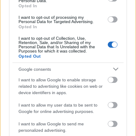
Personal Data.
Opted In
I want to opt-out of processing my
Personal Data for Targeted Advertising.
Elküldeni valakit melegebb éghajlatra, még mindig
Opted In
kevésbé bántó dolog, mint megütni. Ha a trágár
szavakat avatott, jó költők használják, nagyon
I want to opt-out of Collection, Use,
Retention, Sale, and/or Sharing of my
szépek, szellemesek és elegánsak tudnak lenni. Az
Personal Data that Is Unrelated with the
egyik legtrágárabb beszédű népnek tartanak
Purposes for which it was collected.
Opted Out
bennünket (a kínaiakkal együtt). De a francia
nyelvben legalább száz megnevezése van a férfi és
Google consents
női nemi szervnek, csakhogy ők használják is ezeket
a megnevezéseket. Valószínűleg náluk éppen ezért
I want to allow Google to enable storage
nem váltak trágár szavakká.
related to advertising like cookies on web or
device identifiers in apps.
Az előadásban négyen - hárman férfiak és egy nő -
I want to allow my user data to be sent to
olvassuk fel ezeket a szövegeket, olykor zenei
Google for online advertising purposes.
aláfestéssel. Az előadásnak nem célja az
önmagában való disznólkodás, mert annak semmi
I want to allow Google to send me
értelme. A cél hogyan lehet megmutatni, hogy ez
personalized advertising.