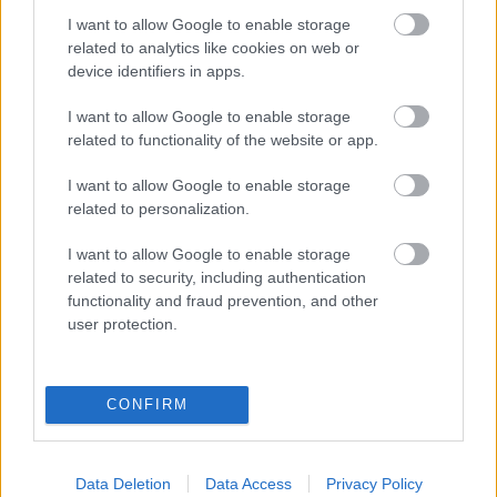
nem a közönségesség kategóriája, hanem helye,
I want to allow Google to enable storage
rangja van az életünkben, és hogy lehet ezeket a
related to analytics like cookies on web or
szavakat szépen, szellemesen használni is.
device identifiers in apps.
Pornográfia nincs az előadásban. Ebben az
előadásban csak erotika van, nem a
I want to allow Google to enable storage
megbotránkoztatás szándékával született.
related to functionality of the website or app.
Reményeink szerint az előadás az elfogadott jó ízlés
határain belül van - dacára annak, hogy kívül van
I want to allow Google to enable storage
rajta.
related to personalization.
I want to allow Google to enable storage
related to security, including authentication
Erről meggyőződhetnek
2014. május 21-én
, szerdán
functionality and fraud prevention, and other
19.30 -kor a Moha Café Kortárs Galériáján
user protection.
(Budapest, XI. Bartók Béla út 9-11.) Előadók:
Torres
Dani, Janik László, Nagy Enikő, Köleséri Sándor
.
Rendező:
Janik László
. Jegyár : 800 Ft.
CONFIRM
Data Deletion
Data Access
Privacy Policy