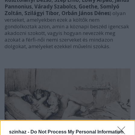
Pannonius, Várady Szabolcs, Goethe, Somlyó
Zoltán, Szilágyi Tibor, Orbán János Dénes
) olyan
verseket, amelyekben ezek a költők nem
gondolkoztak azon, amin a köznapi beszéd igencsak
akadozni szokott, vagyis hogyan nevezzék meg
azokat a férfi-női nemi szerveket és mindazon
dolgokat, amelyeket ezekkel művelni szokás.
szinhaz -
Do Not Process My Personal Information