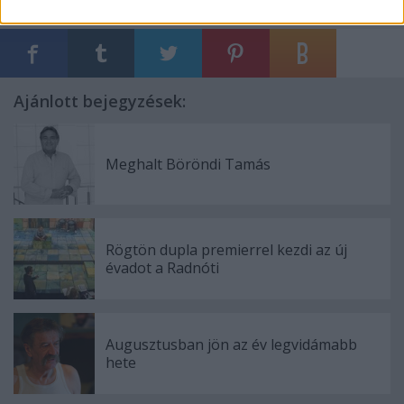
Ajánlott bejegyzések:
Meghalt Böröndi Tamás
Rögtön dupla premierrel kezdi az új
évadot a Radnóti
Augusztusban jön az év legvidámabb
hete