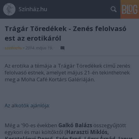
Színház.hu
Trágár Töredékek - Zenés felolvasó
est az erotikáról
szinhazhu
•
2014. május 19.
Az erotika a témája a Trágár Töredékek című zenés
felolvasó estnek, amelyet május 21-én tekinthetnek
meg a Moha Café Kortárs Galériáján.
Az alkotók ajánlója:
Még a '90-es években
Galkó Balázs
összegyűjtött
egykori és mai költőktől (
Haraszti Miklós,
Kosztolányi Dezső, Szép Ernő, Lőwy Árpád, Janus