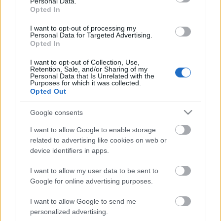
Personal Data.
Opted In
I want to opt-out of processing my
Personal Data for Targeted Advertising.
Elküldeni valakit melegebb éghajlatra, még mindig
Opted In
kevésbé bántó dolog, mint megütni. Ha a trágár
szavakat avatott, jó költők használják, nagyon
I want to opt-out of Collection, Use,
Retention, Sale, and/or Sharing of my
szépek, szellemesek és elegánsak tudnak lenni. Az
Personal Data that Is Unrelated with the
egyik legtrágárabb beszédű népnek tartanak
Purposes for which it was collected.
Opted Out
bennünket (a kínaiakkal együtt). De a francia
nyelvben legalább száz megnevezése van a férfi és
Google consents
női nemi szervnek, csakhogy ők használják is ezeket
a megnevezéseket. Valószínűleg náluk éppen ezért
I want to allow Google to enable storage
nem váltak trágár szavakká.
related to advertising like cookies on web or
device identifiers in apps.
Az előadásban négyen - hárman férfiak és egy nő -
I want to allow my user data to be sent to
olvassuk fel ezeket a szövegeket, olykor zenei
Google for online advertising purposes.
aláfestéssel. Az előadásnak nem célja az
önmagában való disznólkodás, mert annak semmi
I want to allow Google to send me
értelme. A cél hogyan lehet megmutatni, hogy ez
personalized advertising.