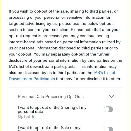
If you wish to opt-out of the sale, sharing to third parties, or
processing of your personal or sensitive information for
targeted advertising by us, please use the below opt-out
section to confirm your selection. Please note that after your
opt-out request is processed you may continue seeing
Az előadásnak szándéka bizonyítani, hogy nem azért
interest-based ads based on personal information utilized by
trágárkodunk, hogy a nézők "fennakadt szemekkel
us or personal information disclosed to third parties prior to
vergődjenek az ostorként rájuk suhintó sorok
your opt-out. You may separately opt-out of the further
gyönyörében". Azért trágár, mert vannak dolgok,
disclosure of your personal information by third parties on the
amelyekről nem lehet már másként beszélni. Az
IAB’s list of downstream participants. This information may
erotika az ember alapmotivációi közé tartozik, akár
also be disclosed by us to third parties on the
IAB’s List of
tudomásul veszi, akár nem. Minden emberi
Downstream Participants
that may further disclose it to other
kapcsolatban ott van az erotika, akkor is, ha a
third parties.
feleknek eszükbe sem jut, hogy ágyba bújjanak
Please note that this website/app uses one or more Google
Personal Data Processing Opt Outs
egymással. Nem a beszédünk az ocsmány, hanem
services and may gather and store information including but
azok az élethelyzetek ocsmányak - és itt korántsem a
not limited to your visit or usage behaviour. You may click to
I want to opt-out of the Sharing of my
szeretkezésről van szó -, amelyekbe néha
personal data.
grant or deny consent to Google and its third-party tags to
Opted In
belekényszerülünk. Azok a beszorított helyzetek,
use your data for below specified purposes in below Google
amelyekben az embernek már nincs más lehetősége,
consent section.
I want to opt-out of the Sale of my
mint hogy azt mondja:
menj a .....ba
.