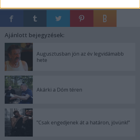
Ajánlott bejegyzések:
Augusztusban jön az év legvidámabb
hete
Akárki a Dóm téren
"Csak engedjenek át a határon, jövünk!"