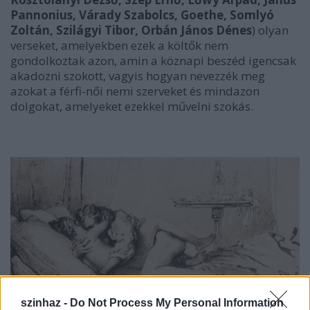
Pannonius, Várady Szabolcs, Goethe, Somlyó
Zoltán, Szilágyi Tibor, Orbán János Dénes
) olyan
verseket, amelyekben ezek a költők nem
gondolkoztak azon, amin a köznapi beszéd igencsak
akadozni szokott, vagyis hogyan nevezzék meg
azokat a férfi-női nemi szerveket és mindazon
dolgokat, amelyeket ezekkel művelni szokás.
szinhaz -
Do Not Process My Personal Information