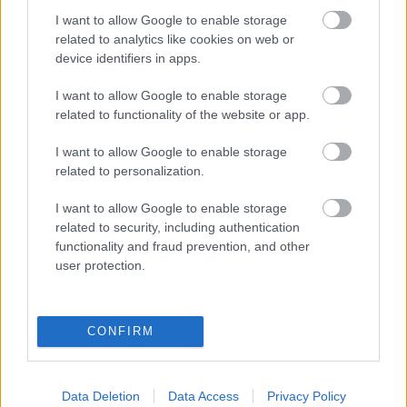
nem a közönségesség kategóriája, hanem helye,
I want to allow Google to enable storage
rangja van az életünkben, és hogy lehet ezeket a
related to analytics like cookies on web or
szavakat szépen, szellemesen használni is.
device identifiers in apps.
Pornográfia nincs az előadásban. Ebben az
előadásban csak erotika van, nem a
I want to allow Google to enable storage
megbotránkoztatás szándékával született.
related to functionality of the website or app.
Reményeink szerint az előadás az elfogadott jó ízlés
határain belül van - dacára annak, hogy kívül van
I want to allow Google to enable storage
rajta.
related to personalization.
I want to allow Google to enable storage
related to security, including authentication
Erről meggyőződhetnek
2014. május 21-én
, szerdán
functionality and fraud prevention, and other
19.30 -kor a Moha Café Kortárs Galériáján
user protection.
(Budapest, XI. Bartók Béla út 9-11.) Előadók:
Torres
Dani, Janik László, Nagy Enikő, Köleséri Sándor
.
Rendező:
Janik László
. Jegyár : 800 Ft.
CONFIRM
Data Deletion
Data Access
Privacy Policy