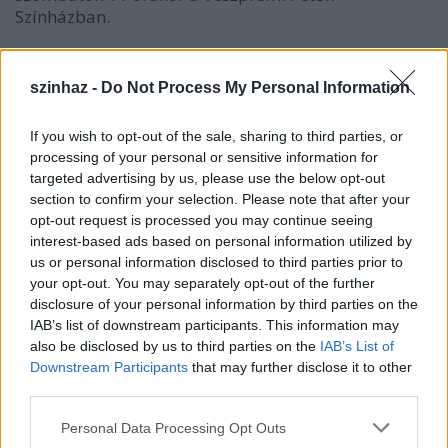
Színházban.
szinhaz -
Do Not Process My Personal Information
A teátrum gyermeknapi meglepetésprogramjának
házigazdája
Lukácsházi Győző
, a rendező
Tarr
If you wish to opt-out of the sale, sharing to third parties, or
Ferenc.
processing of your personal or sensitive information for
targeted advertising by us, please use the below opt-out
section to confirm your selection. Please note that after your
opt-out request is processed you may continue seeing
interest-based ads based on personal information utilized by
us or personal information disclosed to third parties prior to
your opt-out. You may separately opt-out of the further
disclosure of your personal information by third parties on the
IAB’s list of downstream participants. This information may
also be disclosed by us to third parties on the
IAB’s List of
Downstream Participants
that may further disclose it to other
third parties.
Please note that this website/app uses one or more Google
Personal Data Processing Opt Outs
services and may gather and store information including but