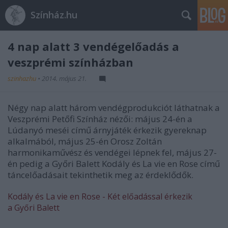
Színház.hu
4 nap alatt 3 vendégelőadás a
veszprémi színházban
szinhazhu
•
2014. május 21.
Négy nap alatt három vendégprodukciót láthatnak a
Veszprémi Petőfi Színház nézői: május 24-én a
Lúdanyó meséi című árnyjáték érkezik gyereknap
alkalmából, május 25-én Orosz Zoltán
harmonikaművész és vendégei lépnek fel, május 27-
én pedig a Győri Balett Kodály és La vie en Rose című
táncelőadásait tekinthetik meg az érdeklődők.
Kodály és La vie en Rose - Két előadással érkezik
a Győri Balett