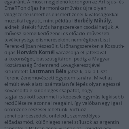
egyaránt. A most megjelenő korongon az Artisjus- és
EmeRTon díjas harmonikaművész újra olyan
világszerte ismert és elismert zenei kiválóságokkal
muzsikál együtt, mint például
Borbély Mihály
,
akinek játékát fúvós hangszereken csodálhatjuk. A
művész kiemelkedő zenei és előadó-művészeti
tevékenysége elismeréseként nemrégiben Liszt
Ferenc-díjban részesült. Ütőhangszereken a Kossuth-
díjas
Horváth Kornél
varázsolja el játékával
a közönséget, basszusgitáron, pedig a Magyar
Köztársaság Érdemrend Lovagkeresztjével
kitüntetett
Lattmann Béla
játszik, aki a Liszt
Ferenc Zeneművészeti Egyetem tanára. Mivel az
elmúlt évek alatti számtalan fellépés olyan egésszé
kovácsolta e különleges csapatot, hogy
tagjai csukott szemmel is képesek egymás legkisebb
rezdüléseire azonnal reagálni, így valóban egy igazi
örömzene részesei lehetünk. Virtuóz
zenei párbeszédek, önfeledt, szenvedélyes
előadásmód, különleges zenei stílusok az argentin
tangótól a Balkán zenei világán át - mindez egy