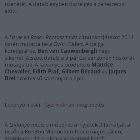
üzenetét. A darab egyben tisztelgés a zeneszerző
előtt.
A
La vie en Rose - Rózsaszínház
című táncjátékot 2011
őszén mutatta be a Győri Balett. A belga
koreográfus,
Ben van Cauwenbergh
nagy
sikerrel játszott darabja a párizsi sanzonok hőskorát
mutatja be. A látványos produkció
Maurice
Chevalier, Edith Piaf, Gilbert Bécaud
és
Jaques
Brel
örökbecsű sanzonjaira épül.
Lúdanyó meséi - Gyermeknapi meglepetés
A
Lúdanyó meséi
című zenés árnyjátékot láthatják a
nézők a BonBon Matiné keretében május 24-én,
szombaton 11 órakor a Veszprémi Petőfi