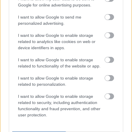
íródott klasszikus zeneirodalom varázslatos
Google for online advertising purposes.
gyöngyszeme.
I want to allow Google to send me
personalized advertising.
Csak játék - Orosz Zoltán lemezbemutató koncertje
I want to allow Google to enable storage
related to analytics like cookies on web or
device identifiers in apps.
Csak játék...
címmel
Orosz Zoltán
harmonikaművész
I want to allow Google to enable storage
tart lemezbemutató koncertet május 25-én,
related to functionality of the website or app.
vasárnap este hét órakor a Veszprémi
Petőfi Színházban.
I want to allow Google to enable storage
related to personalization.
I want to allow Google to enable storage
related to security, including authentication
functionality and fraud prevention, and other
user protection.