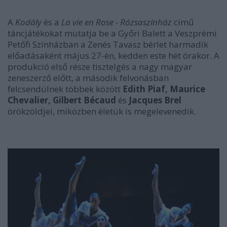
A
Kodály
és a
La vie en Rose - Rózsaszínház
című
táncjátékokat mutatja be a Győri Balett a Veszprémi
Petőfi Színházban a Zenés Tavasz bérlet harmadik
előadásaként május 27-én, kedden este hét órakor. A
produkció első része tisztelgés a nagy magyar
zeneszerző előtt, a második felvonásban
felcsendülnek többek között
Edith Piaf, Maurice
Chevalier, Gilbert Bécaud
és
Jacques Brel
örökzöldjei, miközben életük is megelevenedik.