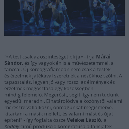
"»A test csak az őszinteséget bírja« - írja
Márai
Sándor,
és így vagyok én is a művészetemmel, a
tánccal. Új koreográfiámban nem csak a testek
és érzelmek játékával szeretnék a nézőkhöz szólni. A
tapasztalás, legyen jó vagy rossz, az élmények és
érzelmek megosztása egy közösségben
mindig felemelő. Megerősít, segít, így nem tudunk
egyedül maradni. Elhatárolódva a közönytől valami
merészre vállalkozni, önmagunkat megismerve,
kitartani a másik mellett, és valami mást és újat
építeni" - így foglalta össze
Velekei László,
a
Kodály
című produkció koregráfusa a táncjáték