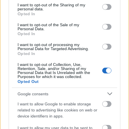
not limited to your visit or usage behaviour. You may click to
I want to opt-out of the Sharing of my
personal data.
grant or deny consent to Google and its third-party tags to
Opted In
use your data for below specified purposes in below Google
consent section.
I want to opt-out of the Sale of my
Personal Data.
Opted In
Sokaknak cseng ismerősen a cím:
Lúdanyó meséi.
I want to opt-out of processing my
Azonban kevesen tudják pontosan, mely mesék is
Personal Data for Targeted Advertising.
Opted In
tartoznak ide. Az eredeti
Lúdanyó meséit
egy
Charles
Perrault
nevű francia nemes gyűjtötte össze a
I want to opt-out of Collection, Use,
XVII. században. Olyan meséket köszönhetünk neki
Retention, Sale, and/or Sharing of my
Personal Data that Is Unrelated with the
többek között, mint a
Csipkerózsika,
vagy a
Hüvelyk
Purposes for which it was collected.
Matyi
. Nem csoda, hogy ezek a csodálatos mesék,
Opted Out
kiegészülve egyéb híres francia történetekkel, mint
amilyen a
Szépség és a Szörnyeteg
, vagy
Csúnyácska
Google consents
meséje
az egyik leghíresebb francia zeneszerzőt,
I want to allow Google to enable storage
Maurice Ravelt
is megihlették. Először
related to advertising like cookies on web or
kétkezes zongoradarabot, majd annak sikerén
device identifiers in apps.
felbuzdulva egy szvitet, végül egy balettet is írt
belőle. A zenéje csodálatos, a gyerekeknek
I want to allow my user data to be sent to