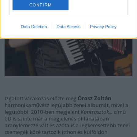
CONFIRM
Data Deletion
Data Access
Privacy Policy
Izgatott várakozás előzte meg
Orosz Zoltán
harmonikaművész legújabb zenei albumát, mivel a
legutóbbi, 2010-ben megjelent
Kontrasztok...
című
CD is szinte már a megjelenés pillanatában
aranylemezzé vált és azóta is a legkeresettebb zenei
csemegék közé tartozik itthon és külföldön