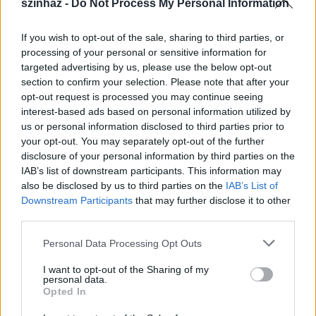
szinhaz -
Do Not Process My Personal Information
If you wish to opt-out of the sale, sharing to third parties, or
processing of your personal or sensitive information for
targeted advertising by us, please use the below opt-out
A Hungarikumok megőrzendő, egyedülálló értékek,
section to confirm your selection. Please note that after your
melyek különleges, csak Magyarországra jellemző
opt-out request is processed you may continue seeing
voltuk miatt közösségi oltalom alatt állnak. A
interest-based ads based on personal information utilized by
Zsolnay Negyed az Európa Kulturális Fővárosa
us or personal information disclosed to third parties prior to
projekt keretében 2011-ben olyan revitalizáción
your opt-out. You may separately opt-out of the further
ment keresztül, mely eredményeképpen az 5, 5
disclosure of your personal information by third parties on the
hektáros gyárterület, az irodaépületek, a Zsolnay
IAB’s list of downstream participants. This information may
család lakóvillái, a park, és a műemlékvédelmi
also be disclosed by us to third parties on the
IAB’s List of
környezet igen magas színvonalon újultak meg. A
Downstream Participants
that may further disclose it to other
Zsolnay Negyed területén jelenleg 15 védett
third parties.
műemlék épület, 85 szabadtéren elhelyezett
Please note that this website/app uses one or more Google
Personal Data Processing Opt Outs
kerámia és beépített építészeti elem valamint 3 új
services and may gather and store information including but
épület található. A terület különlegesen kapcsolódó
not limited to your visit or usage behaviour. You may click to
I want to opt-out of the Sharing of my
összetett funkciói miatt egyfajta közép-európai
personal data.
grant or deny consent to Google and its third-party tags to
„kulturális etalon", melyben egyszerre van jelen a
Opted In
use your data for below specified purposes in below Google
hagyomány és a modernitás. A Zsolnay Kulturális
consent section.