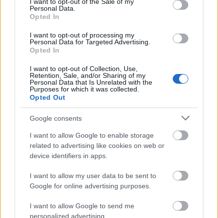
I want to opt-out of the Sale of my
Negyed kiemelkedő szerepet játszik a város és a
Personal Data.
régió közművelődési, oktatási életében, a Zsolnay
Opted In
családhoz és a gyárhoz kapcsolódó
I want to opt-out of processing my
hagyományőrzésben.
Personal Data for Targeted Advertising.
Opted In
I want to opt-out of Collection, Use,
Retention, Sale, and/or Sharing of my
A modern kor igényeit kielégítendő kortárs
Personal Data that Is Unrelated with the
művészeti terek, műhelyek, színház- és
Purposes for which it was collected.
Opted Out
koncerttermek, a régió egyetlen Planetáriuma, a
kreatív ipar egyedi megnyilvánulásai a Kézművesek
Google consents
utcájában, közösségi park, játszóterek és éttermek,
kávézók is helyet kaptak a területen. A Pécsi
I want to allow Google to enable storage
Tudományegyetem Művészeti Kara valamint a
related to advertising like cookies on web or
Társadalom- és Médiatudományok Intézete szintén
device identifiers in apps.
a Negyedben működik, szoros kapcsolatot ápolva
azzal.
I want to allow my user data to be sent to
Google for online advertising purposes.
I want to allow Google to send me
A Zsolnay Negyed jelentős helyi és regionális
personalized advertising.