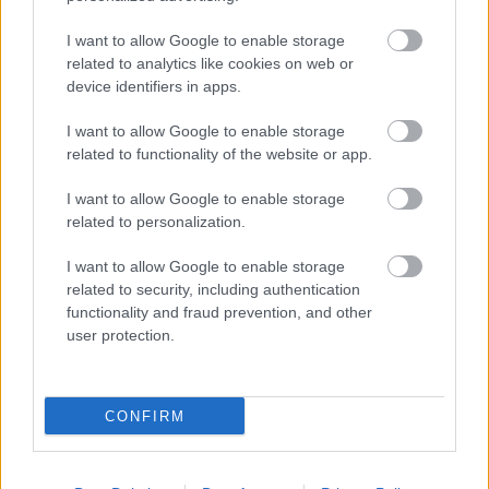
turisztikai értékkel bír, kiemelt célpontként szerepel
a Pécsre látogató turisták körében. 2012-2013-ban
I want to allow Google to enable storage
554.000 látogató vett részt az ott zajló több mint
related to analytics like cookies on web or
device identifiers in apps.
3000 program és kiállítás valamelyikén.
I want to allow Google to enable storage
related to functionality of the website or app.
Több nemzetközi és hazai elismeréssel is
I want to allow Google to enable storage
jutalmazták különböző szervezetek a Zsolnay
related to personalization.
Kulturális Negyedet: így a világ legsikeresebb
ingatlanfejlesztéseiért járó FIABCI díj, a Média
I want to allow Google to enable storage
Építészeti Díja, a legkiválóbb műemléki
related to security, including authentication
helyreállításokért kapott ICOMOS díj és a Pro
functionality and fraud prevention, and other
Architectura díj birtokosa, de a kiemelkedő
user protection.
építészeti munkáért járó BRICK Award top 50 között
is ott található a terület.
CONFIRM