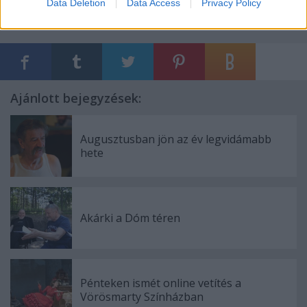
Data Deletion
Data Access
Privacy Policy
Ajánlott bejegyzések:
Augusztusban jön az év legvidámabb
hete
Akárki a Dóm téren
Pénteken ismét online vetítés a
Vörösmarty Színházban