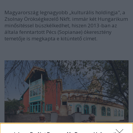
Magyarország legnagyobb „kulturális holdingja", a
Zsolnay Örökségkezelő Nkft. immár két Hungarikum
minősítéssel büszkélkedhet, hiszen 2013-ban az
általa fenntartott Pécs (Sopianae) ókeresztény
temetője is megkapta e kitüntető címet.