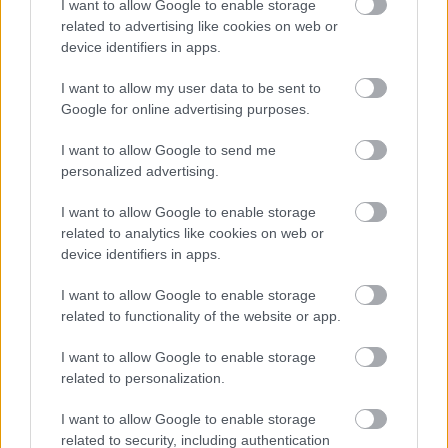
I want to allow Google to enable storage
három gyerekdarabot ajánlanak a nézőknek. A
related to advertising like cookies on web or
Babszem Jankó
mellett a bérletben a kassai Thália
device identifiers in apps.
Színház
Gergő és az álomfogó
című musicalje,
valamint a Turay Ida Színház
A didergő király
című
I want to allow my user data to be sent to
mesejátéka szerepel.
Google for online advertising purposes.
I want to allow Google to send me
Az igazgató elmondta: a 2011-ben indított, a
personalized advertising.
határon túli magyar színházakat vendégül látó
I want to allow Google to enable storage
program keretében minden hónapban alkalmat
related to analytics like cookies on web or
adnak egy-egy teátrumnak a bemutatkozásra. A
device identifiers in apps.
következő évadban a Csíki Játékszín, a kassai Thália
Színház, a Komáromi Jókai Színház, a nagyváradi
I want to allow Google to enable storage
Szigligeti Színház, a szabadkai Népszínház Magyar
related to functionality of the website or app.
Társulata és az Újvidéki Színház érkezik a budapesti
teátrumba.
I want to allow Google to enable storage
related to personalization.
Szólt arról is, hogy a stúdiószínpadon az Újnyugat
I want to allow Google to enable storage
Irodalmi Körrel közös irodalmi szalont szerveznek: a
related to security, including authentication