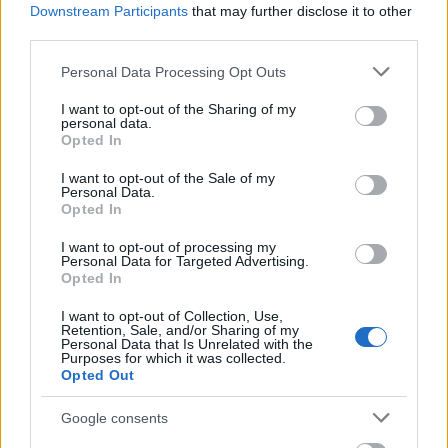
Downstream Participants
that may further disclose it to other
third parties.
A
Gaál Erzsébet
nevét viselő stúdiószínpadon
Please note that this website/app uses one or more Google
Arthur Miller
Alku
című drámáját mutatják be
Personal Data Processing Opt Outs
services and may gather and store information including but
október 10-én
,
Telihay Péter
rendezésében -
not limited to your visit or usage behaviour. You may click to
I want to opt-out of the Sharing of my
sorolta a darabokat az igazgató. A nagyszínpadi
personal data.
grant or deny consent to Google and its third-party tags to
bemutatók között említette Pavlovits Miklós-Márkó
Opted In
use your data for below specified purposes in below Google
Eszter
Babszem Jankó
című mesejátékát, melynek
consent section.
I want to opt-out of the Sale of my
előbemutatója vasárnap lesz, premierjét pedig
Personal Data.
október 11-én
tartják.
Nemcsák Károly e
lmondta:
Opted In
kiemelten foglalkoznak a fiatalok színházra
nevelésével. A beavató program keretében három
I want to opt-out of processing my
Personal Data for Targeted Advertising.
produkciót ajánlanak a nézőknek: a bérletben a
Szép
Opted In
magyar komédia
, az
Oidipusz nyomozás
és a
Rómeó és
Júlia
szerepel, a produkciók a Gaál Erzsébet
I want to opt-out of Collection, Use,
Retention, Sale, and/or Sharing of my
Stúdióban láthatók.
Personal Data that Is Unrelated with the
Purposes for which it was collected.
Opted Out
Az ifjúsági bérlettel három produkció látható: a
Google consents
Cigánykerék
, a
Csalóka szivárvány
, valamint a
Kaviár
és lencse
.
Nemcsák Károly
kiemelte: az évadban