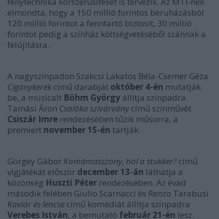
fénytechnika korszerűsítését is tervezik. Az MTI-nek
elmondta, hogy a 150 millió forintos beruházásból
120 millió forintot a fenntartó biztosít, 30 millió
forintot pedig a színház költségvetéséből szánnak a
felújításra.
A nagyszínpadon Szakcsi Lakatos Béla-Csemer Géza
Cigánykerék
című darabját
október 4-én
mutatják
be, a musicalt
Böhm György
állítja színpadra.
Tamási Áron
Csalóka szivárvány
című színművét
Csiszár Imre
rendezésében tűzik műsorra, a
premiert
november 15-én
tartják.
Görgey Gábor
Komámasszony, hol a stukker?
című
vígjátékát először
december 13-án
láthatja a
közönség
Huszti Péter
rendezésében. Az évad
második felében Giulio Scarnacci és Renzo Tarabusi
Kaviár és lencse
című komédiát állítja színpadra
Verebes István
, a bemutató
február 21-én
lesz.