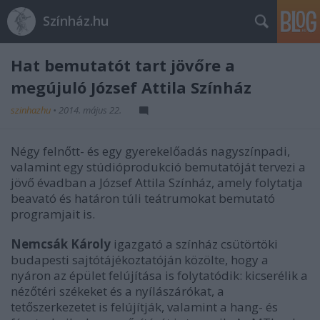
Színház.hu
Hat bemutatót tart jövőre a
megújuló József Attila Színház
szinhazhu
•
2014. május 22.
Négy felnőtt- és egy gyerekelőadás nagyszínpadi,
valamint egy stúdióprodukció bemutatóját tervezi a
jövő évadban a József Attila Színház, amely folytatja
beavató és határon túli teátrumokat bemutató
programjait is.
Nemcsák Károly
igazgató a színház csütörtöki
budapesti sajtótájékoztatóján közölte, hogy a
nyáron az épület felújítása is folytatódik: kicserélik a
nézőtéri székeket és a nyílászárókat, a
tetőszerkezetet is felújítják, valamint a hang- és