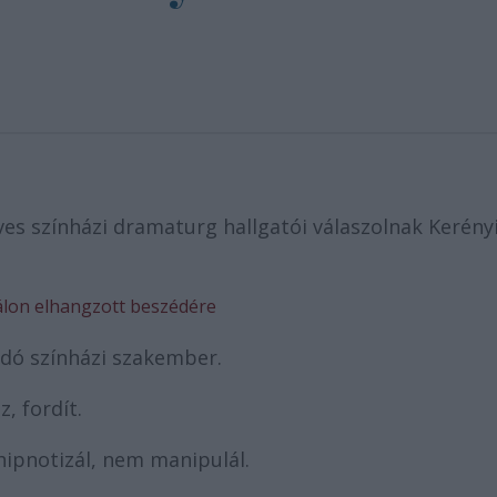
es színházi dramaturg hallgatói válaszolnak Kerény
válon elhangzott beszédére
dó színházi szakember.
z, fordít.
hipnotizál, nem manipulál.