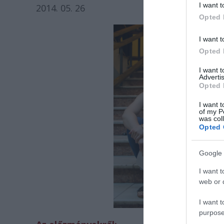
I want t
2014. 05. 26
Opted 
I want t
Opted 
I want 
Advertis
Opted 
I want t
of my P
was col
Opted 
Google 
I want t
web or d
I want t
purpose