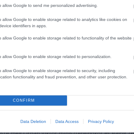
to allow Google to send me personalized advertising.
ázi Fesztiválján rendezett beszélgetésen elmondta:
o allow Google to enable storage related to analytics like cookies on
ndező- és dramaturgképzésben egy olyan izmus vett
evice identifiers in apps.
fajta megközelítést honosít meg, amiben a dekadenc
 a lekicsinylés.
o allow Google to enable storage related to functionality of the website
adítani a dramaturgok és kritikusok hipnózisától. Eg
o allow Google to enable storage related to personalization.
. "Ez egy nagyon nagy harc. Ez a buzilobbi tulajdonkép
átszövi. Fel kell ismerni a helyzetet, fel kell venni a
o allow Google to enable storage related to security, including
ozni, de főleg iskolákat" - mondta a miniszterelnöki
cation functionality and fraud prevention, and other user protection.
pcsolatban megjegyezte: fontosnak tartja, hogy
CONFIRM
yetem szervezése a Ludovikán belül. "Én radikális
 merem jelenteni, hogy ha én lennék az alkirály,
át a pénzzel együtt" - fogalmazott Kerényi Imre.
Data Deletion
Data Access
Privacy Policy
este meg Orbán Viktor miniszterelnököt és Balog Zo