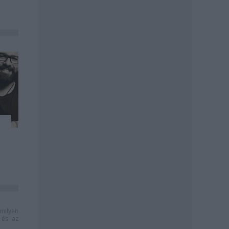
milyen
és az