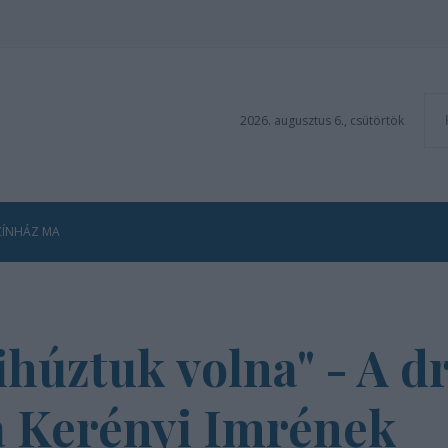
2026. augusztus 6., csütörtök
ZÍNHÁZ MA
kihúztuk volna" - A 
a Kerényi Imrének