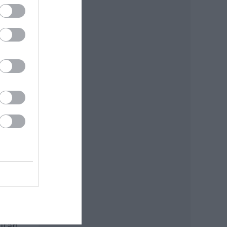
e át
ia
y új
pen.
ltán