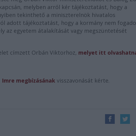
kapcsán, melyben arról kér tájékoztatást, hogy a
iben tekinthető a miniszterelnök hivatalos
ról adott tájékoztatást, hogy a kormány nem fogado
mely az egyetem átalakítását vagy megszüntetését
velet címzett Orbán Viktorhoz,
melyet itt olvashatn
i Imre megbízásának
visszavonását kérte.