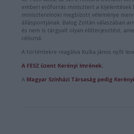
emberi erőforrás minisztert a kijelentések 
miniszterelnöki megbízott véleménye menny
álláspontjának. Balog Zoltán válaszában ar
és nem is tárgyalt olyan előterjesztést, a
célozná.
A történtekre reagálva Kulka János nyílt le
A FESZ üzent Kerényi Imrének.
A
Magyar Színházi Társaság pedig Kerény