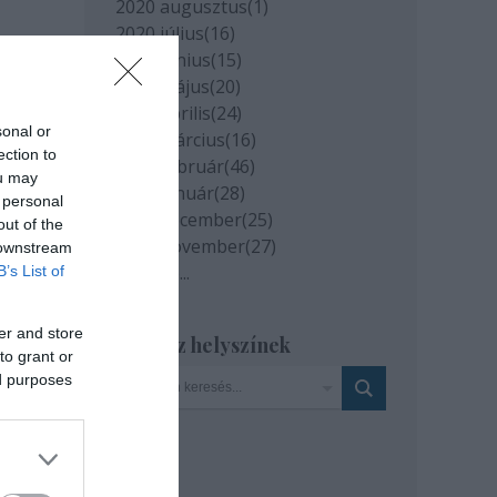
2020 augusztus
(
1
)
2020 július
(
16
)
2020 június
(
15
)
2020 május
(
20
)
2020 április
(
24
)
sonal or
2020 március
(
16
)
ection to
2020 február
(
46
)
ou may
2020 január
(
28
)
 personal
2019 december
(
25
)
out of the
2019 november
(
27
)
 downstream
Tovább
...
B’s List of
er and store
Szinház helyszínek
to grant or
ed purposes