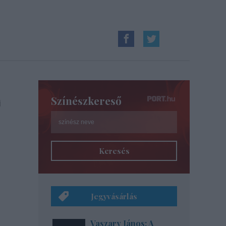
Színészkereső
i
Keresés
Jegyvásárlás
Vaszary János: A