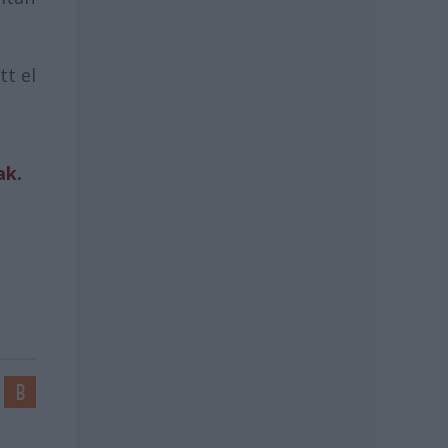
tt el
ak.