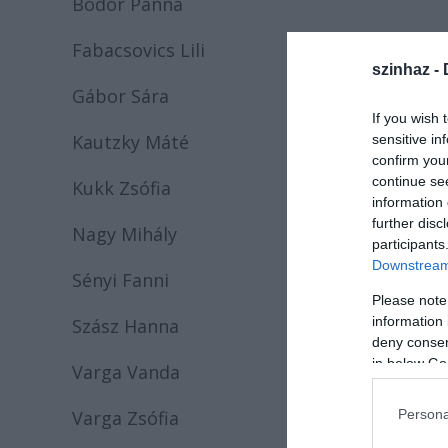
Bodor Panna
Fabacsovics Lili
szinhaz -
Gábor Sára
If you wish 
Kautzky Máté
sensitive in
confirm you
continue se
Kukk Zsófia
information 
further disc
Nagy Mihály
participants
Downstream 
Sényi Fanni
Please note
information 
Szász Hanna
deny consent
in below Go
Varga Vanda
Varga Zsófia
Persona