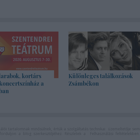
rabok, kortárs
Különleges találkozások
koncertszínház a
Zsámbékon
ban
lói tartalomnak minősülnek, értük a
szolgáltatás technikai
üzemeltetője sem
n forduljon a blog szerkesztőjéhez. Részletek a
Felhasználási feltételekben