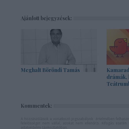
Ajánlott bejegyzések:
Meghalt Böröndi Tamás
Kamarada
drámák, 
Teátrum
Kommentek:
A hozzászólások a
vonatkozó jogszabályok
értelmében felhaszná
felelősséget nem vállal, azokat nem ellenőrzi. Kifogás eseté
adatvédelmi tájékoztatóban
.