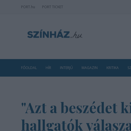
PORT
.hu
PORT TICKET
FŐOLDAL
HÍR
INTERJÚ
MAGAZIN
KRITIKA
S
"Azt a beszédet 
hallgatók válasz