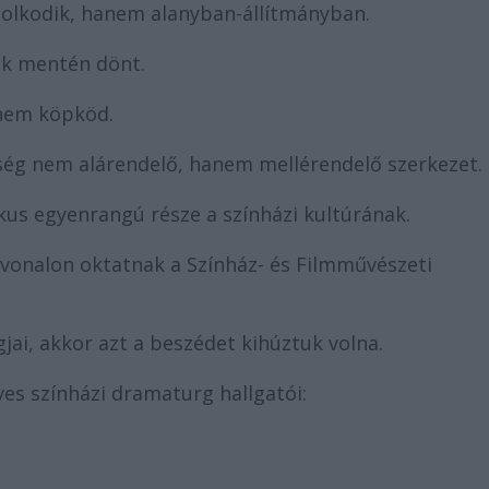
lkodik, hanem alanyban-állítmányban.
ek mentén dönt.
 nem köpköd.
ség nem alárendelő, hanem mellérendelő szerkezet.
ikus egyenrangú része a színházi kultúrának.
vonalon oktatnak a Színház- és Filmművészeti
jai, akkor azt a beszédet kihúztuk volna.
es színházi dramaturg hallgatói: