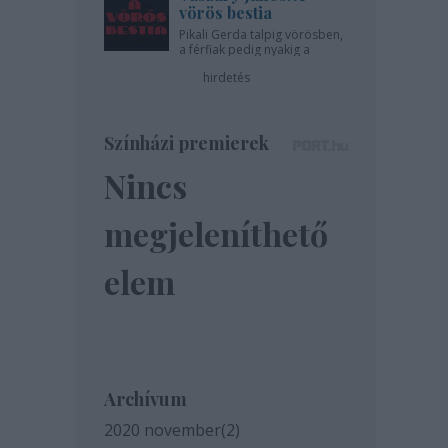
vörös bestia
Pikali Gerda talpig vörösben,
a férfiak pedig nyakig a
pácban - az Újszínházban!
hirdetés
Színházi premierek
Nincs
megjeleníthető
elem
Archívum
2020 november
(
2
)