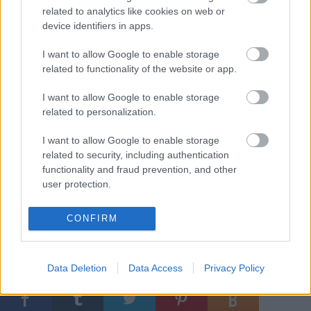
Minősítési Program eddigi működéséről és jövőjéről,
related to analytics like cookies on web or
device identifiers in apps.
amihez Kathrin Deventer, az Európai Fesztivál
Szövetségének főtitkára is csatlakozott. Előadásában
I want to allow Google to enable storage
kiemelte: a most formálódó európai
related to functionality of the website or app.
fesztiválminősítési rendszer alapjául jórészt a
Magyarországon 2008 óta működő regisztrációs és
I want to allow Google to enable storage
minősítési rendszer szolgált.
related to personalization.
I want to allow Google to enable storage
related to security, including authentication
Forrás: MTI
functionality and fraud prevention, and other
user protection.
CONFIRM
Data Deletion
Data Access
Privacy Policy