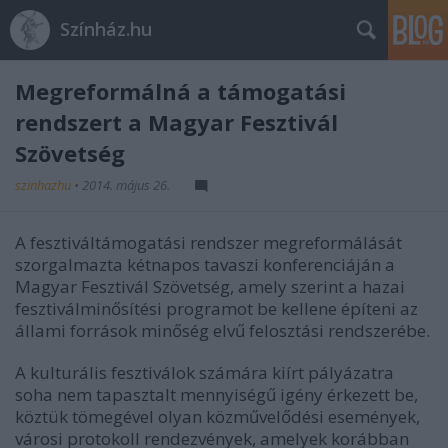
Színház.hu
Megreformálná a támogatási
rendszert a Magyar Fesztivál
Szövetség
szinhazhu
•
2014. május 26.
A fesztiváltámogatási rendszer megreformálását
szorgalmazta kétnapos tavaszi konferenciáján a
Magyar Fesztivál Szövetség, amely szerint a hazai
fesztiválminősítési programot be kellene építeni az
állami források minőség elvű felosztási rendszerébe.
A kulturális fesztiválok számára kiírt pályázatra
soha nem tapasztalt mennyiségű igény érkezett be,
köztük tömegével olyan közművelődési események,
városi protokoll rendezvények, amelyek korábban