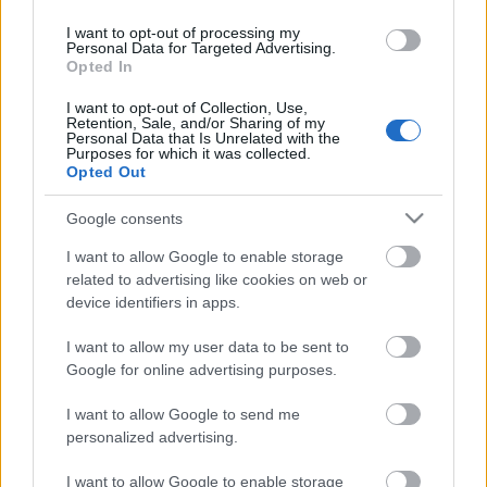
hiányát - amit egy objektív minősítési rendszer
jelentene - a végeredményen különösen lehet
I want to opt-out of processing my
Personal Data for Targeted Advertising.
érzékelni.
Opted In
I want to opt-out of Collection, Use,
Retention, Sale, and/or Sharing of my
A konferencián elhangzott, hogy a mintegy 400
Personal Data that Is Unrelated with the
eltérő méretű, műfajú, ismertségű és tematikájú
Purposes for which it was collected.
Opted Out
fesztivál és rendezvény szakmai megítélése egy
néhány fős bizottság számára, megfelelő előkészítés
Google consents
nélkül szinte lehetetlen feladat.
I want to allow Google to enable storage
related to advertising like cookies on web or
A Magyar Fesztivál Szövetség konferenciáján a 105
device identifiers in apps.
tagszervezet képviselői mellett részt vettek a
legnagyobb magyarországi fesztiválok vezetői is.
I want to allow my user data to be sent to
Google for online advertising purposes.
A Szentendrei Szabadtéri Néprajzi Múzeumban és
I want to allow Google to send me
Leányfalun tartott kétnapos összejövetelen szó esett
personalized advertising.
a hungarikumok és a fesztiválok kapcsolatáról,
valamint a Magyar Fesztiválregisztrációs és
I want to allow Google to enable storage