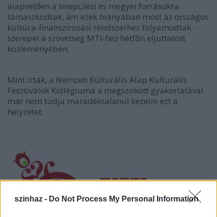
alapvetően a települési és megyei forrásokra
támaszkodtak, ám ezek hiányában most az országos
kultúra-finanszírozási rendszerhez folyamodtak -
szerepel a szövetség MTI-hez hétfőn eljuttatott
közleményében.
Mint írták, a Nemzeti Kulturális Alap Kulturális
Fesztiválok Kollégiuma a megszokott gyakorlatával
már nem tudja maradéktalanul kezelni ezt a
helyzetet.
szinhaz -
Do Not Process My Personal Information