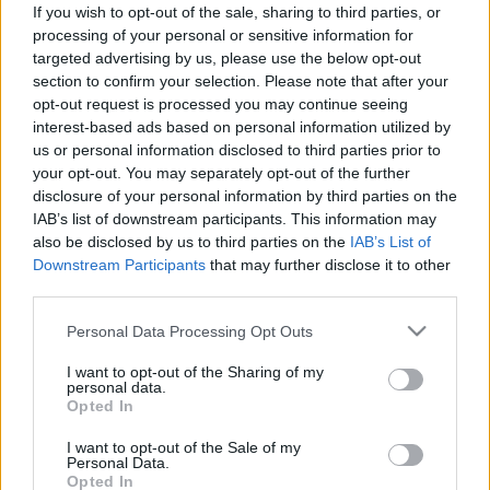
If you wish to opt-out of the sale, sharing to third parties, or
processing of your personal or sensitive information for
targeted advertising by us, please use the below opt-out
section to confirm your selection. Please note that after your
"A támogatottak között van olyan, amely nem
opt-out request is processed you may continue seeing
fesztivál, még csak nem is kulturális esemény,
interest-based ads based on personal information utilized by
viszont hiányoznak bizonyítottan értékes kulturális
us or personal information disclosed to third parties prior to
missziót betöltő fesztiválok vagy ha jelen vannak,
your opt-out. You may separately opt-out of the further
nagyságrendjükhöz képest jelentéktelen támogatást
disclosure of your personal information by third parties on the
kaptak" - állapította meg a Magyar Fesztivál
IAB’s list of downstream participants. This information may
Szövetség.
also be disclosed by us to third parties on the
IAB’s List of
Downstream Participants
that may further disclose it to other
third parties.
A résztvevők úgy vélték, több szempontból is
Please note that this website/app uses one or more Google
időszerű volna a program beépítése az állami
Personal Data Processing Opt Outs
services and may gather and store information including but
források minőség elvű felosztási rendszerébe. A
not limited to your visit or usage behaviour. You may click to
I want to opt-out of the Sharing of my
konferenciával egy időben látott napvilágot az
personal data.
grant or deny consent to Google and its third-party tags to
Nemzeti Kulturális Alap Kulturális Fesztiválok
Opted In
use your data for below specified purposes in below Google
Kollégiumának legutóbbi döntése, amelynek
consent section.
I want to opt-out of the Sale of my
tanulságait az érintettek, a fesztiválszervezők
Personal Data.
helyben levonhatták. Kiemelték: a szakmai szűrő
Opted In