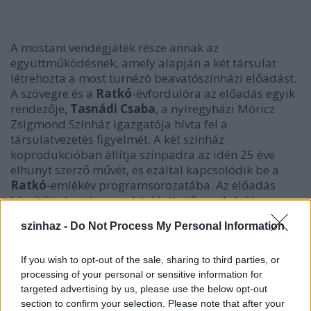
A mostani vendégjáték része annak az
együttműködésnek, amely alapján a két társulat
létrehozta a most turnézó beavatószínházi előadást.
A szövegre és a
Ratkó
-évfordulóra az előadás egyik
rendezője,
Tasnádi Csaba
, a nyíregyházi Móricz
Zsigmond Színház igazgatója hívta fel a
társulatvezetés figyelmét. A két színház
koprodukcióban állítja színpadra az idén 25 éve
elhunyt szerző művét, és ezáltal kapcsolódik be a
Ratkó
-emlékév programsorozatába. Az előadás
készítői a kuriózumnak tekinthető produkció
keretében kívánják behatóbban is megismertetni a
szinhaz -
Do Not Process My Personal Information
nézőkkel a színházi munkafolyamatot; bemutatva
egy készülő előadás próbafolyamatának fontosabb
szakaszait, illetve betekintést engedve a kulisszák
If you wish to opt-out of the sale, sharing to third parties, or
mögötti történésekbe is.
processing of your personal or sensitive information for
targeted advertising by us, please use the below opt-out
section to confirm your selection. Please note that after your