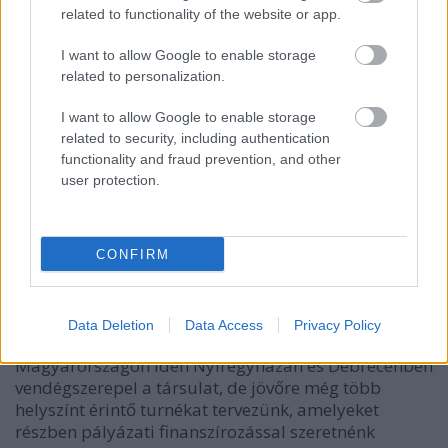
related to functionality of the website or app.
I want to allow Google to enable storage
related to personalization.
I want to allow Google to enable storage
A társulat ebben a hónapban még egy
related to security, including authentication
magyarországi helyszínen, Debrecenben is
functionality and fraud prevention, and other
vendégszerepel a
Rokonok
című előadással. A
user protection.
tervezett vendégjátékokkal kapcsolatban
Bessenyei
Gedő István
igazgató elmondta: „Nagyon fontosnak
tartjuk, hogy a határ mindkét oldalán
megismertessük munkánkat a közönséggel. Az idei
CONFIRM
évadban már több belföldi turnén és kiszálláson túl
vagyunk, játszottunk Nagyváradon, Aradon,
Kézdivásárhelyen, Gyergyószentmiklóson,
Data Deletion
Data Access
Privacy Policy
Nagybányán, és új bérletet indítottunk Tasnádon is.
Magyarországon idén Nyíregyházán és Debrecenben
vendégszerepel a társulat, de jövőre még több
helyszínt érintő turnékat tervezünk, amelyeket
részben pályázati finanszírozással szeretnénk