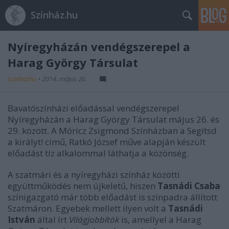
Színház.hu
Nyíregyházán vendégszerepel a
Harag György Társulat
szinhazhu
•
2014. május 26.
Bavatószínházi előadással vendégszerepel
Nyíregyházán a Harag György Társulat május 26. és
29. között. A Móricz Zsigmond Színházban a Segítsd
a királyt! című, Ratkó József műve alapján készült
előadást tíz alkalommal láthatja a közönség.
A szatmári és a nyíregyházi színház közötti
együttműködés nem újkeletű, hiszen
Tasnádi Csaba
színigazgató már több előadást is színpadra állított
Szatmáron. Egyebek mellett ilyen volt a
Tasnádi
István
által írt
Világjobbítók
is, amellyel a Harag