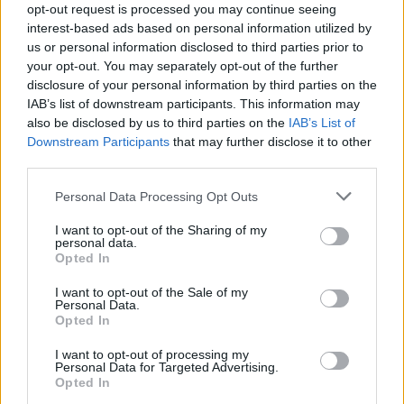
opt-out request is processed you may continue seeing
interest-based ads based on personal information utilized by
us or personal information disclosed to third parties prior to
your opt-out. You may separately opt-out of the further
disclosure of your personal information by third parties on the
IAB’s list of downstream participants. This information may
also be disclosed by us to third parties on the
IAB’s List of
Downstream Participants
that may further disclose it to other
third parties.
Please note that this website/app uses one or more Google
Personal Data Processing Opt Outs
services and may gather and store information including but
not limited to your visit or usage behaviour. You may click to
I want to opt-out of the Sharing of my
personal data.
grant or deny consent to Google and its third-party tags to
Opted In
use your data for below specified purposes in below Google
consent section.
I want to opt-out of the Sale of my
Personal Data.
Opted In
Az előadás társrendezője és narrátora
Kányádi
I want to opt-out of processing my
Szilárd,
dramaturgja
Bessenyei Gedő István
Personal Data for Targeted Advertising.
társulatigazgató, díszlet- és jelmeztervezője
Opted In
Fornvald Gréti
m. v., jelmezei
Szabó Anna