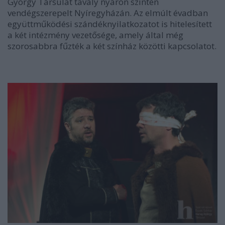
György Társulat tavaly nyáron szintén
vendégszerepelt Nyíregyházán. Az elmúlt évadban
együttműködési szándéknyilatkozatot is hitelesített
a két intézmény vezetősége, amely által még
szorosabbra fűzték a két színház közötti kapcsolatot.