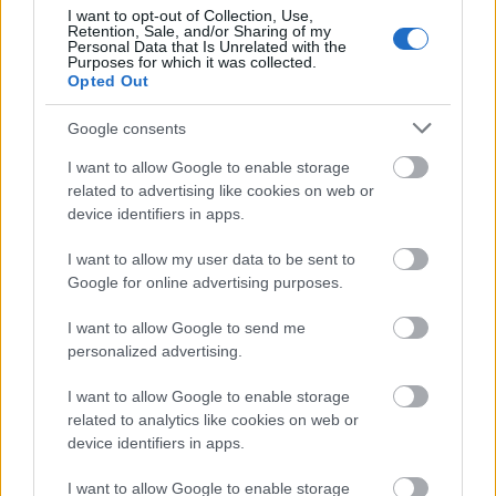
munkáját dicsérik. Az előadás társrendezője
I want to opt-out of Collection, Use,
Retention, Sale, and/or Sharing of my
Tasnádi Csaba
, szereplői:
Rappert-Vencz Gábor,
Personal Data that Is Unrelated with the
Nagy Anikó/László Zita, Tóth-Páll
Purposes for which it was collected.
Opted Out
Miklós/Koblicska Kálmán, Bessenyei István,
Marosszéki Tamás/Varga Norbert, Péter Attila
Google consents
Zsolt/Gulácsi Tamás, Poszet Nándor, Varga
Sándor
. A produkció zenei vezetője
Kazár Pál.
I want to allow Google to enable storage
related to advertising like cookies on web or
device identifiers in apps.
I want to allow my user data to be sent to
Google for online advertising purposes.
I want to allow Google to send me
personalized advertising.
I want to allow Google to enable storage
related to analytics like cookies on web or
device identifiers in apps.
I want to allow Google to enable storage