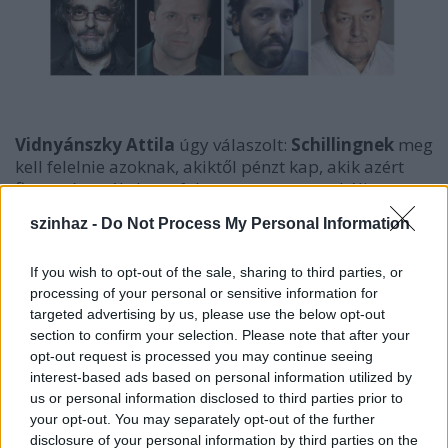
Vidnyánszky Attila
úgy válaszolt:
Schillingnek
meg
kell felelnie azoknak, akiktől pénzt kap, akik azért
finanszírozzák, hogy folyamatosan provokáljon.
Hozzátette: minden kérdést végigbeszéltek már, nem
szinhaz -
Do Not Process My Personal Information
hiszi, hogy lehetnek új érveik, nincs érintkezési pont
köztük. Mégis úgy érzi, szükség van a párbeszédre,
If you wish to opt-out of the sale, sharing to third parties, or
ezért is van itt. Próbáljunk bizonyos kérdéskörökön
processing of your personal or sensitive information for
túllépni, és a szakma valós problémáival foglalkozni
targeted advertising by us, please use the below opt-out
- hangsúlyozta.
section to confirm your selection. Please note that after your
opt-out request is processed you may continue seeing
interest-based ads based on personal information utilized by
us or personal information disclosed to third parties prior to
Ascher Tamás
is arról beszélt, hogy
Vidnyánszky
your opt-out. You may separately opt-out of the further
Attila
- akár tudtán kívül - hatalmi centrumként
disclosure of your personal information by third parties on the