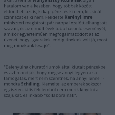
akar. Szerinte
Vidnyánszky Attilának
olyan
hatalom van a kezében, hogy többek között
eldöntheti azt is, ki kap pénzt és ki nem, ki csinál
színházat és ki nem. Felidézte
Kerényi Imre
miniszteri megbízott pár nappal ezelőtt elhangzott
szavait, és az elmúlt évek több hasonló eseményét,
amikor egyértelműen megfogalmazódott az az
üzenet, hogy "gyerekek, eddig tinektek volt jó, most
meg minekünk lesz jó".
"Belenyúlnak kuratóriumok által kiutalt pénzekbe,
és azt mondják, hogy mégse annyi legyen az a
támogatás, mert nem szeretnék, ha annyi lenne" -
mondta
Schilling
. Kiemelte: az emberek sokszor
egzisztenciális félelemből nem merik kinyitni a
szájukat, és inkább "kollaborálnak".