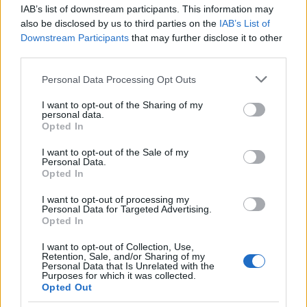
működik. Felidézte: a Magyar Teátrumi Társaság,
IAB’s list of downstream participants. This information may
amelynek
Vidnyánszky
az elnöke, nemrégiben
also be disclosed by us to third parties on the
IAB’s List of
ötéves stratégiai tervet fogadott el, amelyben
Downstream Participants
that may further disclose it to other
szerepelt, hogy a színművészeti egyetem oktatási
third parties.
rendszere elavult, döntést kell hozni. Pár nap múlva
pedig
Kerényi Imre
kijelentette: a színművészeti
Please note that this website/app uses one or more Google
Personal Data Processing Opt Outs
egyetem "a buzilobbi és a hipnotizőr dramaturgok
services and may gather and store information including but
kezében van", ezért ellenegyetemet kell alapítani.
not limited to your visit or usage behaviour. You may click to
I want to opt-out of the Sharing of my
personal data.
Schilling
és
Ascher
is kifogásolta, hogy a
grant or deny consent to Google and its third-party tags to
Opted In
use your data for below specified purposes in below Google
döntéshozók és a szakmai szervezetek nem
consent section.
határolódnak el a Kerényi-féle és az ehhez hasonló
I want to opt-out of the Sale of my
Personal Data.
korábbi kijelentésektől.
Opted In
I want to opt-out of processing my
Personal Data for Targeted Advertising.
Opted In
Vidnyánszky Attila
erre reagálva úgy fogalmazott:
Kerényi Imre fölösleges és megengedhetetlen módon
I want to opt-out of Collection, Use,
szólalt meg akkor, amikor párbeszédre lenne
Retention, Sale, and/or Sharing of my
Personal Data that Is Unrelated with the
szükség. Ez nem vállalható hangnem, és nem
Purposes for which it was collected.
vállalható tartalom - erősítette meg.
Opted Out