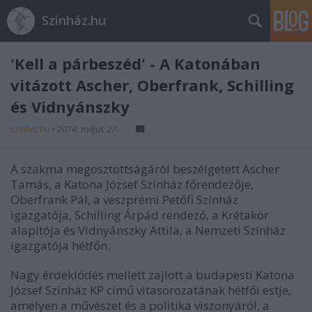
Színház.hu
'Kell a párbeszéd' - A Katonában
vitázott Ascher, Oberfrank, Schilling
és Vidnyánszky
szinhazhu
•
2014. május 27.
A szakma megosztottságáról beszélgetett Ascher
Tamás, a Katona József Színház főrendezője,
Oberfrank Pál, a veszprémi Petőfi Színház
igazgatója, Schilling Árpád rendező, a Krétakör
alapítója és Vidnyánszky Attila, a Nemzeti Színház
igazgatója hétfőn.
Nagy érdeklődés mellett zajlott a budapesti Katona
József Színház KP című vitasorozatának hétfői estje,
amelyen a művészet és a politika viszonyáról, a