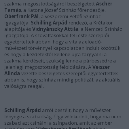
szakma megosztottságáról beszélgetett
Ascher
Tamás
, a Katona József Színház főrendezője,
Oberfrank Pál
, a veszprémi Petőfi Színház
igazgatója,
Schilling Árpád
rendező, a Krétakör
alapítója és
Vidnyánszky Attila
, a Nemzeti Színház
igazgatója. A szóváltásokkal teli este szereplői
egyetértettek abban, hogy a vita az előadó-
művészeti törvénnyel kapcsolatban indult közöttük,
és hogy a kezdetektől kellene újra tárgyalni a
szakma kérdéseit, szükség lenne a párbeszédre a
jelenlegi megosztottság feloldására. A
Veiszer
Alinda
vezette beszélgetés szereplői egyetértettek
abban is, hogy színház mindig politizál, az aktuális
valóságra reagál.
Schilling Árpád
arról beszélt, hogy a művészet
lényege a szabadság. Úgy vélekedett, hogy ma nem
szabad azt csinálni a színpadon, amit az ember