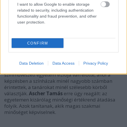
I want to allow Google to enable storage
related to security, including authentication
functionality and fraud prevention, and other
user protection.
CONFIRM
Data Deletion
Data Access
Privacy Policy
Vidnyánszky Attila
beszélt arról: olyan
színművészeti egyetem víziója van előtte, ahol a
képzésben a színházak minél nagyobb számban
érintettek, a tanárokat minél szélesebb körből
választják.
Ascher Tamás
erre úgy reagált: az
egyetemen kizárólag minőségi értékrend átadása
folyik. Azok tanítanak, akik magas szakmai
minőséget képviselnek.