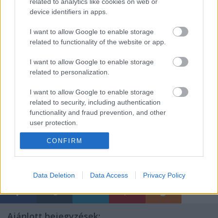
állította színre Madách Imre
Az ember tragédiája
related to analytics like cookies on web or
című művét, amelyet aztán 2004-ben, egy évvel a
device identifiers in apps.
halála előtt újra megrendezett Zalaegerszegen.
Ugyanebben az évben színház- és társulatteremtő
I want to allow Google to enable storage
related to functionality of the website or app.
tevékenységéért Pro Urbe-díjat vehetett át
Zalaegerszegen.
I want to allow Google to enable storage
related to personalization.
I want to allow Google to enable storage
Forrás: MTI
related to security, including authentication
functionality and fraud prevention, and other
user protection.
CONFIRM
Data Deletion
Data Access
Privacy Policy
Ajánlott bejegyzések: