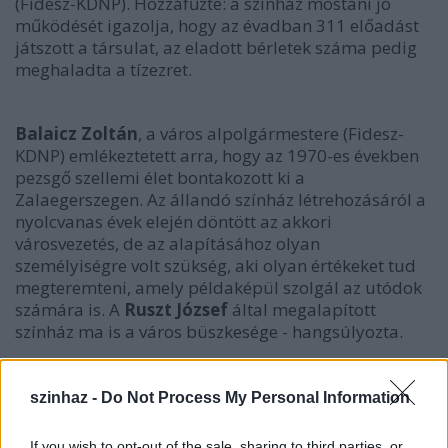
(Fidesz-KDNP). Hozzáfűzte: a színház mostani jó
működését igazolja, hogy az évadban 311 előadást
játszott a társulat, az eladott bérletek száma pedig
meghaladta a tízezret.
Balaicz Zoltán
, a város alpolgármestere (Fidesz-
KDNP) emlékeztetett arra, hogy az 1970-es években
pezsgő szellemi élet bontakozott ki a
Zalaegerszegen. Az állandó színház létrehozásáról a
nyolcvanas évek elején döntött az akkori
városvezetés, de az alapításához olyan
személyiségre volt szükség, aki olyan értékeket tud
megteremteni, amely példaképül szolgál az utódok
számára is. A
Ruszt József
által megalapított
színház ma is a város büszkesége - hangsúlyozta.
szinhaz -
Do Not Process My Personal Information
If you wish to opt-out of the sale, sharing to third parties, or