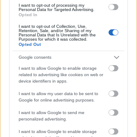
I want to opt-out of processing my
Farkas Ignác
Jászai-díjas színművész - aki 1984
Personal Data for Targeted Advertising.
Opted In
tavaszán frissen végzett színészként szerződött
Zalaegerszegre - kiemelte: az eltelt harminc év alatt
I want to opt-out of Collection, Use,
több ezer előadás több százezer nézője abban a
Retention, Sale, and/or Sharing of my
Personal Data that Is Unrelated with the
színházban szerezte és szerzi élményeit, amelynek
Purposes for which it was collected.
alapítója volt
Ruszt József
. Neve fogalommá vált, "a
Opted Out
kegyetlen színház apostola, a szertartásszínház
celebrálója, örök újrakezdő, társulatalapító, katedra
Google consents
nélküli színészpedagógus" volt - fogalmazott
Farkas
I want to allow Google to enable storage
Ignác
.
related to advertising like cookies on web or
device identifiers in apps.
Ruszt József
(1937-2005) Kossuth-díjas rendező, a
I want to allow my user data to be sent to
Hevesi Sándor Színház örökös tagja majdnem 45
Google for online advertising purposes.
évnyi munkássága alatt több mint 200 előadást
rendezett, ebből 23-at Zalaegerszegen. 1982-ben
I want to allow Google to send me
alapítója, majd 1986-ig igazgató-főrendezője volt a
personalized advertising.
zalaegerszegi színháznak. A teátrum megnyitásakor,
1983 október 11-én emlékezetes rendezésben
I want to allow Google to enable storage