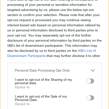
processing of your personal or sensitive information for
targeted advertising by us, please use the below opt-out
section to confirm your selection. Please note that after your
opt-out request is processed you may continue seeing
interest-based ads based on personal information utilized by
us or personal information disclosed to third parties prior to
your opt-out. You may separately opt-out of the further
disclosure of your personal information by third parties on the
IAB’s list of downstream participants. This information may
also be disclosed by us to third parties on the
IAB’s List of
Downstream Participants
that may further disclose it to other
third parties.
Fotó: Varga György, MTI
Please note that this website/app uses one or more Google
Personal Data Processing Opt Outs
services and may gather and store information including but
Besenczi Árpád
igazgató köszönetet mondott a
not limited to your visit or usage behaviour. You may click to
I want to opt-out of the Sharing of my
personal data.
grant or deny consent to Google and its third-party tags to
városvezetésnek, a támogatóknak és a társulatnak,
Opted In
use your data for below specified purposes in below Google
hogy a ma már agorának számító tér - amely
consent section.
esztendők óta az évadnyitó forgatag színhelye - az
I want to opt-out of the Sale of my
Personal Data.
alapító nevét viselheti.
Opted In