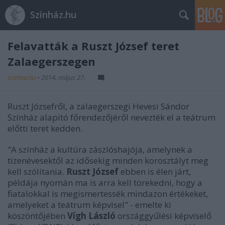
Színház.hu
Felavatták a Ruszt József teret
Zalaegerszegen
szinhazhu
•
2014. május 27.
Ruszt Józsefről, a zalaegerszegi Hevesi Sándor
Színház alapító főrendezőjéről nevezték el a teátrum
előtti teret kedden.
"A színház a kultúra zászlóshajója, amelynek a
tizenévesektől az idősekig minden korosztályt meg
kell szólítania.
Ruszt József
ebben is élen járt,
példája nyomán ma is arra kell törekedni, hogy a
fiatalokkal is megismertessék mindazon értékeket,
amelyeket a teátrum képvisel" - emelte ki
köszöntőjében
Vígh László
országgyűlési képviselő