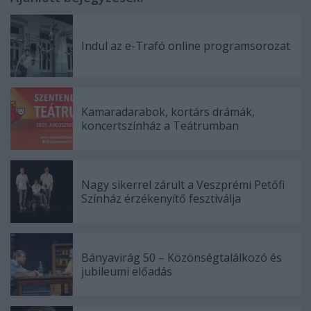
Indul az e-Trafó online programsorozat
Kamaradarabok, kortárs drámák,
koncertszínház a Teátrumban
Nagy sikerrel zárult a Veszprémi Petőfi
Színház érzékenyítő fesztiválja
Bányavirág 50 – Közönségtalálkozó és
jubileumi előadás