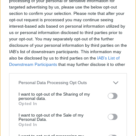
processing of your personal or sensitive information for
targeted advertising by us, please use the below opt-out
section to confirm your selection. Please note that after your
opt-out request is processed you may continue seeing
interest-based ads based on personal information utilized by
us or personal information disclosed to third parties prior to
your opt-out. You may separately opt-out of the further
disclosure of your personal information by third parties on the
IAB’s list of downstream participants. This information may
also be disclosed by us to third parties on the
IAB’s List of
Downstream Participants
that may further disclose it to other
Fotó: Fehér Alexandra
third parties.
Please note that this website/app uses one or more Google
Personal Data Processing Opt Outs
services and may gather and store information including but
not limited to your visit or usage behaviour. You may click to
I want to opt-out of the Sharing of my
A díjazottak:
personal data.
grant or deny consent to Google and its third-party tags to
Opted In
use your data for below specified purposes in below Google
consent section.
I want to opt-out of the Sale of my
Personal Data.
Győri Nemzeti Színház:
Opted In
A legjobb színész:
Csankó Zoltán
A legjobb színésznő:
Kiss Tünde
I want to opt-out of processing my