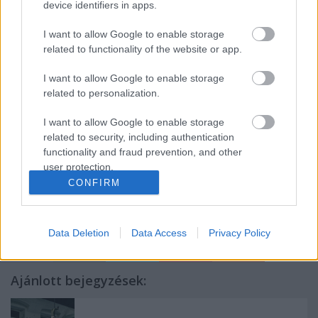
device identifiers in apps.
Győri Filharmonikus Zenekar:
I want to allow Google to enable storage
Az év zenekari művésze:
Kovács Katalin
, fuvola
related to functionality of the website or app.
Az év fiatal tehetsége:
Vörös Ádám
, trombita
I want to allow Google to enable storage
related to personalization.
Az évad koncertje:
The King's Singers
- 2014. január
I want to allow Google to enable storage
18.
related to security, including authentication
functionality and fraud prevention, and other
user protection.
CONFIRM
Data Deletion
Data Access
Privacy Policy
Ajánlott bejegyzések: