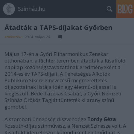
Színház.hu
Átadták a TAPS-díjakat Győrben
szinhazhu
•
2014. május 28.
Május 17-én a Győri Filharmonikus Zenekar
otthonában, a Richter teremben átadták a Kisalföld
napilap közönségszavazatának eredményeként a
2014-es év TAPS-díjait. A Tehetséges Alkotók
Publikum Sikere elnevezésű megmérettetés
díjazottainak listája idén egy életmű-díjassal is
kiegészült, Bede-Fazekas Csabát, a Győri Nemzeti
Színház Örökös Tagját tüntették ki arany színű
gömbbel.
A szombati ünnepség díszvendége
Tordy Géza
Kossuth-díjas színművész, a Nemzet Színésze volt. A
Kisalföld idén először különdíjként életműdíjat is