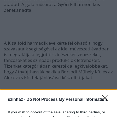
átadott. A gála műsorát a Győri Filharmonikus
Zenekar adta.
A Kisalföld harmadik éve kérte fel olvasóit, hogy
szavazataik segítségével az idei művészeti évadban
is megtalálja a legjobb színészeket, zenészeket,
táncosokat és színpadi produkciók létrehozóit.
Tizenkét kategóriában keresték a legkiválóbbakat,
hogy átnyújthassák nekik a Borsodi Műhely Kft. és az
Alexovics Kft. felajánlásával készült díjakat.
szinhaz -
Do Not Process My Personal Information
If you wish to opt-out of the sale, sharing to third parties, or