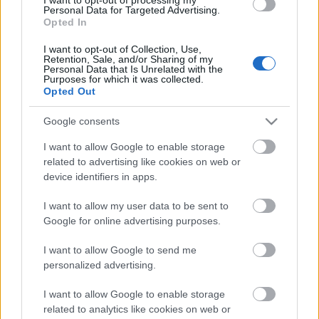
A legjobb látvány:
Sakk
-
Bátonyi György
,
Personal Data for Targeted Advertising.
Opted In
díszlettervező
A legjobb nagyszínpadi előadás:
Illatszertár
-
Szűcs
I want to opt-out of Collection, Use,
Gábor
, rendező
Retention, Sale, and/or Sharing of my
Personal Data that Is Unrelated with the
A legjobb Kisfaludy-termes előadás:
Csoportterápia
-
Purposes for which it was collected.
Simon Kornél
, rendező
Opted Out
Google consents
I want to allow Google to enable storage
Győri Balett:
related to advertising like cookies on web or
Női táncművész:
Szendrei Georgina
device identifiers in apps.
Férfi táncművész:
Horváth Krisztián
I want to allow my user data to be sent to
Google for online advertising purposes.
Vaskakas Bábszínház:
I want to allow Google to send me
A legjobb előadás:
Hanyistók, avagy a grófkisasszony
personalized advertising.
és a lápi szörny története
-
Tengely Gábor
, rendező
A legjobb színész:
Ragán Edit
I want to allow Google to enable storage
related to analytics like cookies on web or