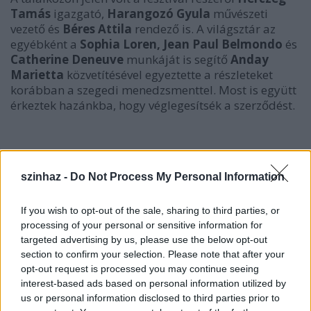
Tamás
igazgató,
Harangozó Gyula
művészeti
vezető és
Béres Attila
rendező is. A világsztár az
egyébként a
Sophia Loren, Jean Paul Belmondo
és
Catherine Deneuve
munkáját is segítő
Anday
Marietta
közvetítésével egyeztette a részleteket
korábban a szegedi menedzsmenttel. Most is együtt
érkeztek hazánkba, hogy véglegesítsék a szerződést.
szinhaz -
Do Not Process My Personal Information
If you wish to opt-out of the sale, sharing to third parties, or
processing of your personal or sensitive information for
targeted advertising by us, please use the below opt-out
section to confirm your selection. Please note that after your
opt-out request is processed you may continue seeing
interest-based ads based on personal information utilized by
us or personal information disclosed to third parties prior to