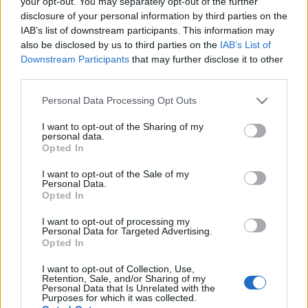
your opt-out. You may separately opt-out of the further
disclosure of your personal information by third parties on the
IAB’s list of downstream participants. This information may
also be disclosed by us to third parties on the
IAB’s List of
Downstream Participants
that may further disclose it to other
third parties.
Please note that this website/app uses one or more Google
Personal Data Processing Opt Outs
Depardieu
a találkozó keretében képet kaphatott az
services and may gather and store information including but
előadás koncepciójáról, és úgy tűnt, rögtön egy
not limited to your visit or usage behaviour. You may click to
I want to opt-out of the Sharing of my
personal data.
hullámhosszra kerültek
Béres Attilával
. Megkapta
grant or deny consent to Google and its third-party tags to
Opted In
a szövegkönyv francia fordítását, később méretet
use your data for below specified purposes in below Google
consent section.
vettek róla a jelmezekhez és megtekintette a terveket
I want to opt-out of the Sale of my
Personal Data.
is –
Tihanyi Ildi
fantáziadús ruhái elbűvölték. Az
Opted In
előkészületek tehát megtörténtek az augusztus 1-jei
és 2-i fellépéshez, mely során az abszurd humort
I want to opt-out of processing my
sem nélkülöző, családi szórakozásnak is tökéletes
Personal Data for Targeted Advertising.
Opted In
darabban a francia hadvezér szerepébe bújhat.
I want to opt-out of Collection, Use,
Retention, Sale, and/or Sharing of my
Personal Data that Is Unrelated with the
Purposes for which it was collected.
A világsztár partnerei az előadásban többek közt a