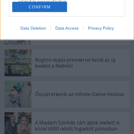
related to personalization.
CONFIRM
Ajánlott bejegyzések:
I want to allow Google to enable storage
related to security, including authentication
functionality and fraud prevention, and other
Data Deletion
Data Access
Privacy Policy
Meghalt Böröndi Tamás
user protection.
Rögtön dupla premierrel kezdi az új
évadot a Radnóti
Ősszel érkezik az Infinite Dance Festival
A Madách Színház zárt ajtók mellett is
közel 6000 nézőt fogadott júniusban