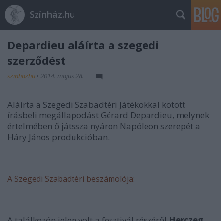
Színház.hu
Depardieu aláírta a szegedi
szerződést
szinhazhu
•
2014. május 28.
Aláírta a Szegedi Szabadtéri Játékokkal kötött
írásbeli megállapodást Gérard Depardieu, melynek
értelmében ő játssza nyáron Napóleon szerepét a
Háry János produkcióban.
A Szegedi Szabadtéri beszámolója:
A találkozón jelen volt a fesztivál részéről
Herczeg