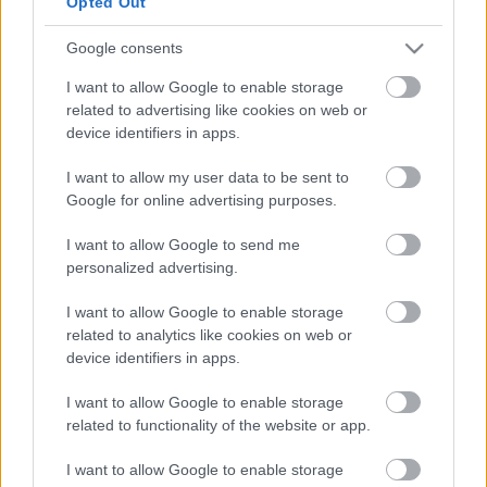
Opted Out
címszerepet alakító
Homonnay Zsolt
, a Ferenc
császárt játszó
Bodrogi Gyula
, a császárné
Google consents
szerepében fellépő
Sáfár Mónika
, az Ebelasztin
I want to allow Google to enable storage
báró szerepét magára öltő
Gálvölgyi János
, a
related to advertising like cookies on web or
burkus silbakot alakító
Szabó Győző
és az Örzsét
device identifiers in apps.
játszó
Bordás Barbara
lesznek. Napóleon feleségét
Bucsi Annamária
alakítja majd.
I want to allow my user data to be sent to
Google for online advertising purposes.
I want to allow Google to send me
Forrás: Szegedi Szabadtéri
personalized advertising.
I want to allow Google to enable storage
related to analytics like cookies on web or
device identifiers in apps.
I want to allow Google to enable storage
related to functionality of the website or app.
I want to allow Google to enable storage