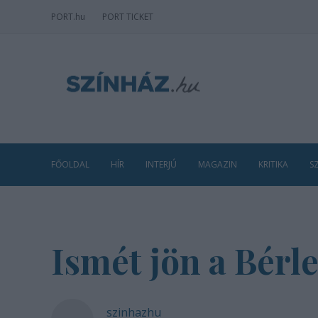
PORT
.hu
PORT TICKET
FŐOLDAL
HÍR
INTERJÚ
MAGAZIN
KRITIKA
S
Ismét jön a Bérl
szinhazhu