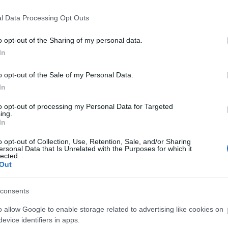
l Data Processing Opt Outs
ménnyel válthat minden korosztály bérletet a követk
o opt-out of the Sharing of my personal data.
nyes gasztronómiai kínálat, finom italok, igazi utca
In
 a Bérletek éjszakáján.
o opt-out of the Sale of my Personal Data.
Forrás: Veszprémi Petőfi Sz
In
to opt-out of processing my Personal Data for Targeted
ing.
In
o opt-out of Collection, Use, Retention, Sale, and/or Sharing
ersonal Data that Is Unrelated with the Purposes for which it
lected.
Out
consents
o allow Google to enable storage related to advertising like cookies on
evice identifiers in apps.