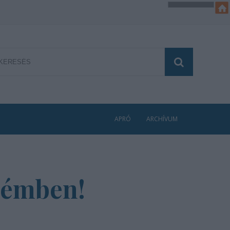
APRÓ
ARCHÍVUM
prémben!