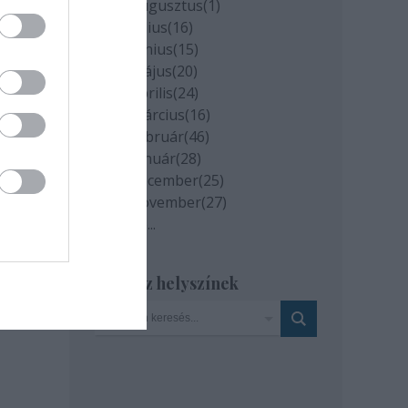
2020 augusztus
(
1
)
2020 július
(
16
)
2020 június
(
15
)
2020 május
(
20
)
2020 április
(
24
)
2020 március
(
16
)
2020 február
(
46
)
2020 január
(
28
)
2019 december
(
25
)
2019 november
(
27
)
Tovább
...
Szinház helyszínek
milyen
és az