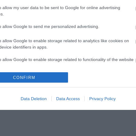
o allow my user data to be sent to Google for online advertising
s.
to allow Google to send me personalized advertising.
m téri szabadtéri
A Centrál Színház új
o allow Google to enable storage related to analytics like cookies on
evice identifiers in apps.
jegyrendszeren keresztül
értékesíti a következő évad
o allow Google to enable storage related to functionality of the website
jegyeit
CONFIRM
o allow Google to enable storage related to personalization.
o allow Google to enable storage related to security, including
Data Deletion
Data Access
Privacy Policy
cation functionality and fraud prevention, and other user protection.
lói tartalomnak minősülnek, értük a
szolgáltatás technikai
üzemeltetője sem
n forduljon a blog szerkesztőjéhez. Részletek a
Felhasználási feltételekben