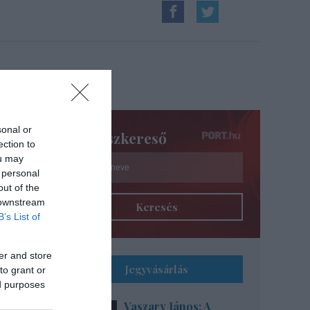
ius
sonal or
Színészkereső
ection to
ou may
 personal
out of the
 downstream
Keresés
B’s List of
er and store
Jegyvásárlás
to grant or
ed purposes
Vaszary János: A