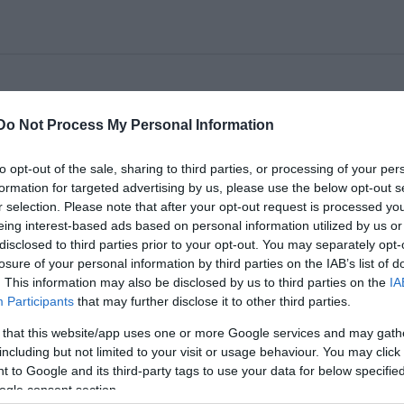
Do Not Process My Personal Information
a Bérletek éjszakáját a Veszprémi Petőfi Színház jún
őtti téren.
to opt-out of the sale, sharing to third parties, or processing of your per
formation for targeted advertising by us, please use the below opt-out s
r selection. Please note that after your opt-out request is processed y
eing interest-based ads based on personal information utilized by us or
disclosed to third parties prior to your opt-out. You may separately opt-
losure of your personal information by third parties on the IAB’s list of
. This information may also be disclosed by us to third parties on the
IA
Participants
that may further disclose it to other third parties.
 that this website/app uses one or more Google services and may gath
including but not limited to your visit or usage behaviour. You may click 
 to Google and its third-party tags to use your data for below specifi
llépnek a társulat népszerű tagjai, zenél a Csopak
ogle consent section.