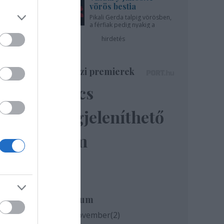
vörös bestia
Pikali Gerda talpig vörösben,
a férfiak pedig nyakig a
ező
pácban - az Újszínházban!
hirdetés
báli
Színházi premierek
ínház
Nincs
megjeleníthető
elem
Archívum
2020 november
(
2
)