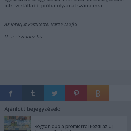
introvertáltabb próbafolyamat számomra.
Az interjút készítette: Berze Zsófia
U. sz.: Színház.hu
Ajánlott bejegyzések:
Rögtön dupla premierrel kezdi az új