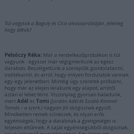
Túl vagytok a Bagoly és Cica olvasópróbáján. Jelenleg
hogy álltok?
Pelsőczy Réka:
Már a rendelkezőpróbákon is túl
vagyunk - egyszer már végigmentünk az egész
darabon. Beszélgettünk a szereplők gondolatairól,
indítékairól, és arról, hogy milyen fordulatok vannak
egy-egy jelenetben. Mindig úgy szeretek próbálni,
hogy már az elején lerakunk egy alapot, amitől
aztán el lehet térni. Viszonylag gyorsan haladunk,
mert
Adél
és
Tomi
(Jordán Adél és Szabó Kimmel
Tamás – a szerk.)
nagyon jól dolgoznak együtt.
Mindketten remek színészek, és olyan erős
egyéniségek, hogy a darabnak a gyengeségei is
teljesen eltűnnek. A saját egyéniségükből dolgoznak,
rájuk jellemző megoldásokkal. Egy könnyed