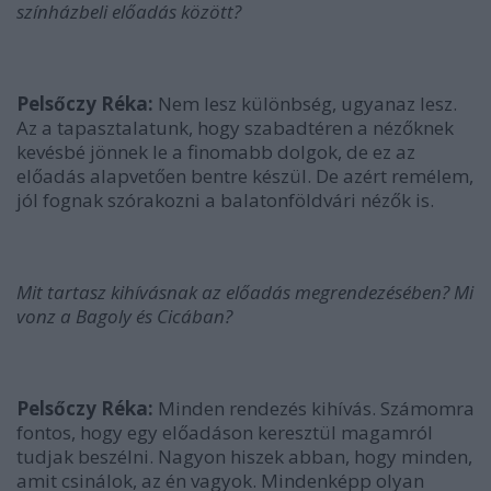
színházbeli előadás között?
Pelsőczy Réka:
Nem lesz különbség, ugyanaz lesz.
Az a tapasztalatunk, hogy szabadtéren a nézőknek
kevésbé jönnek le a finomabb dolgok, de ez az
előadás alapvetően bentre készül. De azért remélem,
jól fognak szórakozni a balatonföldvári nézők is.
Mit tartasz kihívásnak az előadás megrendezésében? Mi
vonz a Bagoly és Cicában?
Pelsőczy Réka:
Minden rendezés kihívás. Számomra
fontos, hogy egy előadáson keresztül magamról
tudjak beszélni. Nagyon hiszek abban, hogy minden,
amit csinálok, az én vagyok. Mindenképp olyan