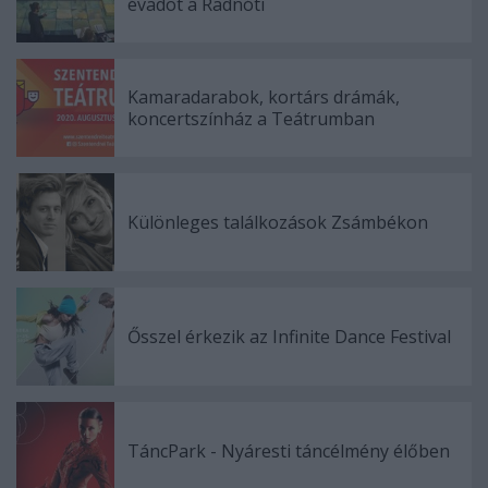
évadot a Radnóti
Kamaradarabok, kortárs drámák,
koncertszínház a Teátrumban
Különleges találkozások Zsámbékon
Ősszel érkezik az Infinite Dance Festival
TáncPark - Nyáresti táncélmény élőben