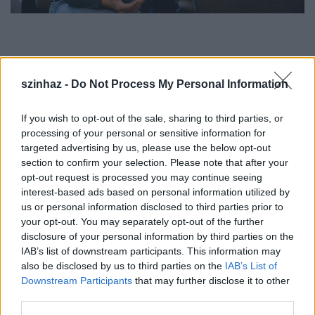
Tomival most dolgozol először?
szinhaz -
Do Not Process My Personal Information
If you wish to opt-out of the sale, sharing to third parties, or
Pelsőczy Réka:
Igen, és nagyon örülök neki, hogy
processing of your personal or sensitive information for
együtt dolgozhatunk. Először még főiskolás korában
targeted advertising by us, please use the below opt-out
láttam, és már akkor felfigyeltem rá, hogy milyen
section to confirm your selection. Please note that after your
tehetséges és jóképű. Egy picit tartottam attól, hogy
opt-out request is processed you may continue seeing
ez a szerep nem teljesen az ő karaktere - elsőre nem
interest-based ads based on personal information utilized by
jutna róla eszembe a nyomorult, szorongó író
us or personal information disclosed to third parties prior to
figurája. Jobban el tudtam volna képzelni
Fekete
your opt-out. You may separately opt-out of the further
Ernőről, Kocsis Gergőről,
vagy akár
Woody
disclosure of your personal information by third parties on the
Allenről
. De tudtam, hogy
Tomi
nagyon jó színész,
IAB’s list of downstream participants. This information may
és szívesen játszik karakterszerepeket. Mint minden
also be disclosed by us to third parties on the
IAB’s List of
jó színész, ő is jól használja a munka során a saját
Downstream Participants
that may further disclose it to other
félelmeit, szorongásait.
third parties.