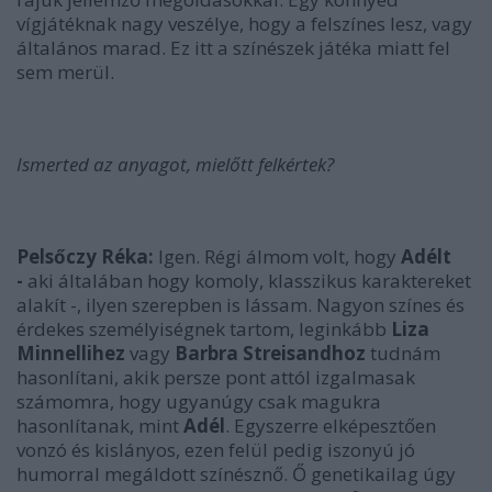
vígjátéknak nagy veszélye, hogy a felszínes lesz, vagy
általános marad. Ez itt a színészek játéka miatt fel
sem merül.
Ismerted az anyagot, mielőtt felkértek?
Pelsőczy Réka:
Igen. Régi álmom volt, hogy
Adélt
-
aki általában hogy komoly, klasszikus karaktereket
alakít -, ilyen szerepben is lássam. Nagyon színes és
érdekes személyiségnek tartom, leginkább
Liza
Minnellihez
vagy
Barbra Streisandhoz
tudnám
hasonlítani, akik persze pont attól izgalmasak
számomra, hogy ugyanúgy csak magukra
hasonlítanak, mint
Adél
. Egyszerre elképesztően
vonzó és kislányos, ezen felül pedig iszonyú jó
humorral megáldott színésznő. Ő genetikailag úgy