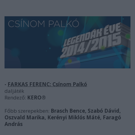
-
FARKAS FERENC: Csínom Palkó
daljáték
Rendező:
KERO®
Főbb szerepekben:
Brasch Bence, Szabó Dávid,
Oszvald Marika, Kerényi Miklós Máté, Faragó
András