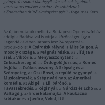
gyönyörű csokor! Mindegyik cím sok-sok izgalmat,
varázslatos emléket hordoz - és színházunk
előadásában átütő élményeket ígér!" -
fogalmaz Kero.
Az új bemutatók mellett a Budapesti Operettszínház
eddigi előadásaival is várja a közönséget. Így a
Legendák évében látható lesz 24 repertoár-
produkció is:
A Csárdáskirálynő
, a
Miss Saigon
,
A
mosoly országa
, a
Mágnás Miska
, az
Elfújta a
szél
, a
Viktória
, a
Menyasszonytánc
, a
Cirkuszhercegnő
, az
Ördögölő Józsiás
, a
Rómeó
és Júlia
, a
Csókos asszony
,
A Szépség és a
Szörnyeteg
, az
Oszi Boszi, a repülő nagyanyó
, a
Musicalmesék
, a
Szép nyári nap
, az
Amerikai
komédia
, az
Abigél
, a
Lili bárónő
, a
Tavaszébredés
, a
Régi nyár
, a
Nárcisz és Echo
és a
Váltágdíj
, az
Erdei kalamajka
,
A kaukázusi
krétakör
és a
Jövőre, Veled, Itt!