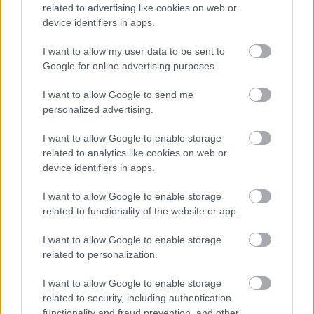
related to advertising like cookies on web or
device identifiers in apps.
I want to allow my user data to be sent to
Google for online advertising purposes.
-
TOLCSVAY LÁSZLÓ - MÜLLER PÉTER - MÜLLER
I want to allow Google to send me
PÉTER SZIÁMI:
Isten pénze
personalized advertising.
musical
I want to allow Google to enable storage
Rendező:
Somogyi Szilárd
related to analytics like cookies on web or
device identifiers in apps.
Főbb szerepekben:
Földes Tamás, Szabó P.
Szilveszter, Kékkovács Mara, Lehoczky Zsuzsa,
I want to allow Google to enable storage
Vágó Zsuzsi, Szomor György, Serbán Attila,
related to functionality of the website or app.
Szerényi László
I want to allow Google to enable storage
Bemutató: 2014. november 28., Budapesti
related to personalization.
Operettszínház
I want to allow Google to enable storage
related to security, including authentication
functionality and fraud prevention, and other