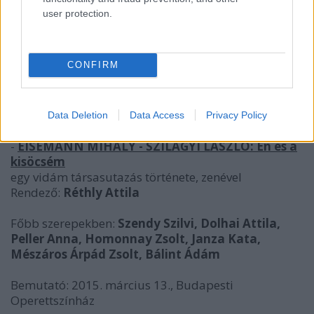
user protection.
CONFIRM
Data Deletion
Data Access
Privacy Policy
-
EISEMANN MIHÁLY - SZILÁGYI LÁSZLÓ: Én és a
kisöcsém
egy vidám társasutazás története, zenével
Rendező:
Réthly Attila
Főbb szerepekben:
Szendy Szilvi, Dolhai Attila,
Peller Anna, Homonnay Zsolt, Janza Kata,
Mészáros Árpád Zsolt, Bálint Ádám
Bemutató: 2015. március 13., Budapesti
Operettszínház