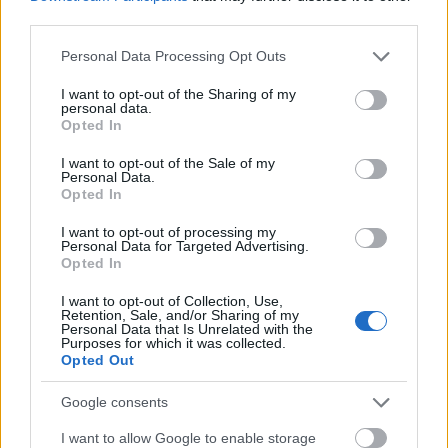
third parties.
Please note that this website/app uses one or more Google
Personal Data Processing Opt Outs
- LÉVAY SZILVESZTER - MICHAEL KUNZE: Mozart!
services and may gather and store information including but
musical
not limited to your visit or usage behaviour. You may click to
I want to opt-out of the Sharing of my
Rendező:
KERO®
personal data.
grant or deny consent to Google and its third-party tags to
Opted In
use your data for below specified purposes in below Google
Főbb szerepekben:
Mészáros Árpád Zsolt, Kocsis
consent section.
I want to opt-out of the Sale of my
Dénes, Veréb Tamás, Polyák Lilla, Janza Kata,
Personal Data.
Vágó Bernadett, Feke Pál, Szabó P. Szilveszter,
Opted In
Muri Enikő, Vágó Zsuzsi
I want to opt-out of processing my
Personal Data for Targeted Advertising.
Felújítás: 2014. szeptember 26., Budapesti
Opted In
Operettszínházű
I want to opt-out of Collection, Use,
Retention, Sale, and/or Sharing of my
Personal Data that Is Unrelated with the
Purposes for which it was collected.
Opted Out
Google consents
I want to allow Google to enable storage