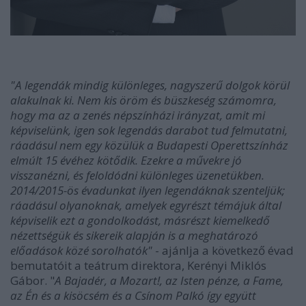
"A legendák mindig különleges, nagyszerű dolgok körül
alakulnak ki. Nem kis öröm és büszkeség számomra,
hogy ma az a zenés népszínházi irányzat, amit mi
képviselünk, igen sok legendás darabot tud felmutatni,
ráadásul nem egy közülük a Budapesti Operettszínház
elmúlt 15 évéhez kötődik. Ezekre a művekre jó
visszanézni, és feloldódni különleges üzenetükben.
2014/2015-ös évadunkat ilyen legendáknak szenteljük;
ráadásul olyanoknak, amelyek egyrészt témájuk által
képviselik ezt a gondolkodást, másrészt kiemelkedő
nézettségük és sikereik alapján is a meghatározó
előadások közé sorolhatók"
- ajánlja a következő évad
bemutatóit a teátrum direktora, Kerényi Miklós
Gábor. "
A Bajadér, a Mozart!, az Isten pénze, a Fame,
az Én és a kisöcsém és a Csínom Palkó így együtt