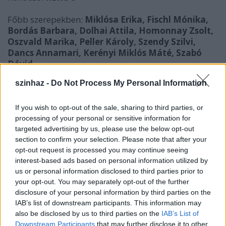
Főbb szerepekben:
Miklósa Erika, Fischl Mónika,
Bordás Barbara, Dolhai Attila, Homonnay Zsolt,
Oszvald Marika, Peller Károly, Szendy Szilvi,
Dancs Annamari, Kerényi Miklós Máté, Szabó
Dávid
szinhaz -
Do Not Process My Personal Information
Felújítás: 2014. szeptember 19., Budapesti
Operettszínház
If you wish to opt-out of the sale, sharing to third parties, or
processing of your personal or sensitive information for
targeted advertising by us, please use the below opt-out
section to confirm your selection. Please note that after your
opt-out request is processed you may continue seeing
interest-based ads based on personal information utilized by
us or personal information disclosed to third parties prior to
your opt-out. You may separately opt-out of the further
disclosure of your personal information by third parties on the
IAB’s list of downstream participants. This information may
also be disclosed by us to third parties on the
IAB’s List of
Downstream Participants
that may further disclose it to other