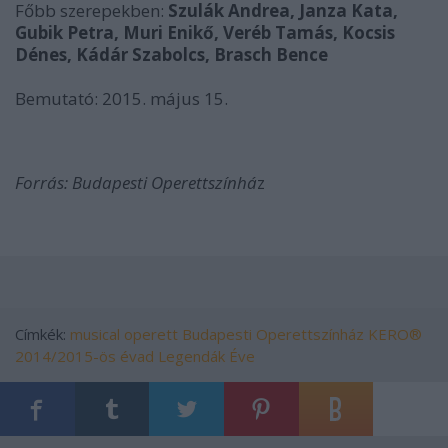
Főbb szerepekben:
Szulák Andrea, Janza Kata,
Gubik Petra, Muri Enikő, Veréb Tamás, Kocsis
Dénes, Kádár Szabolcs, Brasch Bence
Bemutató: 2015. május 15.
Forrás: Budapesti Operettszínhá
z
Címkék:
musical
operett
Budapesti Operettszínház
KERO®
2014/2015-ös évad
Legendák Éve