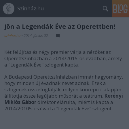
Színház.hu
Jön a Legendák Éve az Operettben!
szinhazhu
•
2014. június 02.
Két felújítás és négy premier várja a nézőket az
Operettszínházban a 2014/2015-ös évadban, amely
a "Legendák Éve" szlogent kapta.
A Budapesti Operettszínházban immár hagyomány,
hogy minden új évadnak nevet adnak. Ezek a
szlogenek összefoglalják, milyen koncepció alapján
állítotja össze legújabb műsorát a teátrum.
Kerényi
Miklós Gábor
direktor elárulta, miért is kapta a
2014/20105-ös évad a "Legendák Éve" szlogent.