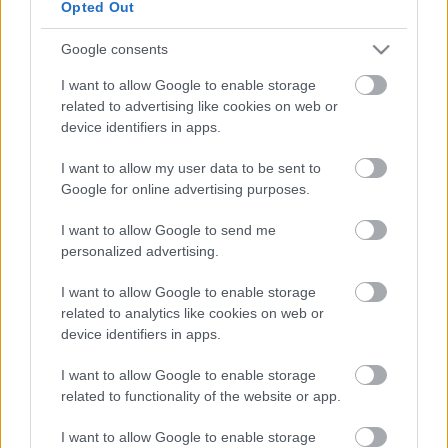
kimagaslóan nagy felelősségem van. Hajlamosak
Opted Out
vagyunk elfelejteni, hogy ez nem egy gyár, hanem
Google consents
művészet. Ennek az egésznek csak úgy van értelme,
ha együtt tudunk gondolkodni, figyelünk egymásra
I want to allow Google to enable storage
és bizalommal vagyunk egymás iránt. Ha mindenki
related to advertising like cookies on web or
hozzárakja a magáét, nemcsak a színészek, hanem
device identifiers in apps.
mondjuk az ügyelő és a kellékes is. Számomra ez a
természetes, és ha ez nem működik, akkor el kell
I want to allow my user data to be sent to
menni csikket szedni a körútra” - mondta az előadás
Google for online advertising purposes.
rendezője,
Anger Zsolt
.
I want to allow Google to send me
personalized advertising.
Forrás: Radnóti Színház
I want to allow Google to enable storage
related to analytics like cookies on web or
device identifiers in apps.
I want to allow Google to enable storage
related to functionality of the website or app.
I want to allow Google to enable storage