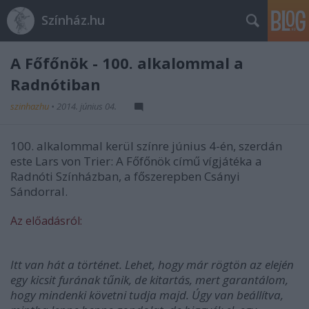
Színház.hu
A Főfőnök - 100. alkalommal a
Radnótiban
szinhazhu
•
2014. június 04.
100. alkalommal kerül színre június 4-én, szerdán
este Lars von Trier: A Főfőnök című vígjátéka a
Radnóti Színházban, a főszerepben Csányi
Sándorral.
Az előadásról:
Itt van hát a történet. Lehet, hogy már rögtön az elején
egy kicsit furának tűnik, de kitartás, mert garantálom,
hogy mindenki követni tudja majd. Úgy van beállítva,