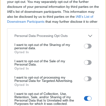
your opt-out. You may separately opt-out of the further
disclosure of your personal information by third parties on the
Egy jól menő informatikai cég vezetője szeretné
IAB’s list of downstream participants. This information may
eladni a vállalatát, ám a vevő, egy külföldi
also be disclosed by us to third parties on the
IAB’s List of
üzletember kizárólag a cég első számú emberével, a
Downstream Participants
that may further disclose it to other
távolban élő főfőnökkel hajlandó tárgyalni, akivel
third parties.
csak az az egy probléma van, hogy kitalált személy.
Please note that this website/app uses one or more Google
Nincs mit tenni, fel kell bérelni egy állástalan
Personal Data Processing Opt Outs
services and may gather and store information including but
színészt, hogy eljátssza a főfőnököt...
not limited to your visit or usage behaviour. You may click to
I want to opt-out of the Sharing of my
personal data.
grant or deny consent to Google and its third-party tags to
Opted In
use your data for below specified purposes in below Google
„Nem a filmet akarom újra megrendezni, hanem ezt
consent section.
a történetet szeretném elmesélni a saját
I want to opt-out of the Sale of my
Personal Data.
eszközeimmel, a színház nyelvén. Meghatároz egy
Opted In
történetet az, hogy a közönség milyen hordozón
kapja meg: filmen, amit moziban vagy DVD-n néz
I want to opt-out of processing my
Personal Data for Targeted Advertising.
meg, színházban, könyvben vagy hangoskönyvben.
Opted In
Én a filmet soha nem alapműként kezelem, hanem
mint az adott a témának egy lehetséges
I want to opt-out of Collection, Use,
Retention, Sale, and/or Sharing of my
feldolgozását. Mindig úgy állok hozzá egy színházi
Personal Data that Is Unrelated with the
munkához, hogy ez csapatmunka, amiben nekem
Purposes for which it was collected.