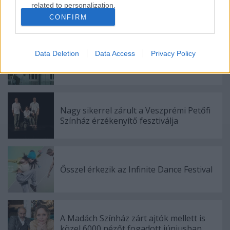
related to personalization.
CONFIRM
Ajánlott bejegyzések:
I want to allow Google to enable storage
related to security, including authentication
functionality and fraud prevention, and other
Data Deletion
Data Access
Privacy Policy
user protection.
Indul az e-Trafó online programsorozat
Nagy sikerrel zárult a Veszprémi Petőfi
Színház érzékenyítő fesztiválja
Ősszel érkezik az Infinite Dance Festival
A Madách Színház zárt ajtók mellett is
közel 6000 nézőt fogadott júniusban