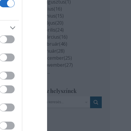
2020 augusztus
(
1
)
2020 július
(
16
)
2020 június
(
15
)
2020 május
(
20
)
2020 április
(
24
)
n is
2020 március
(
16
)
2020 február
(
46
)
2020 január
(
28
)
2019 december
(
25
)
2019 november
(
27
)
Tovább
...
 Müpa
Szinház helyszínek