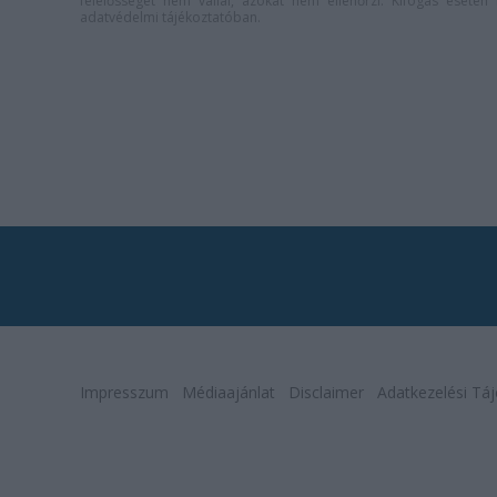
felelősséget nem vállal, azokat nem ellenőrzi. Kifogás eseté
adatvédelmi tájékoztatóban
.
Impresszum
Médiaajánlat
Disclaimer
Adatkezelési Táj