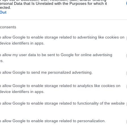
ersonal Data that Is Unrelated with the Purposes for which it
gram tagjai a kulisszák mögé látogatva akár
lected.
epelt hazai és nemzetközi művészeivel.
Out
consents
elő rendszernek, amellyel a Müpa nemzetközi szinte
o allow Google to enable storage related to advertising like cookies on
kel szolgálja ki a közönség igényeit a nézői
evice identifiers in apps.
n nemzetközi fórumokon Európa számos kulturális
ejlesztés iránt.
o allow my user data to be sent to Google for online advertising
s.
to allow Google to send me personalized advertising.
lusz
o allow Google to enable storage related to analytics like cookies on
Forrás:
evice identifiers in apps.
o allow Google to enable storage related to functionality of the website
o allow Google to enable storage related to personalization.