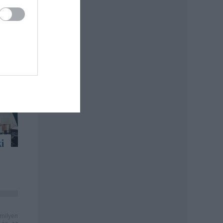
i
milyen