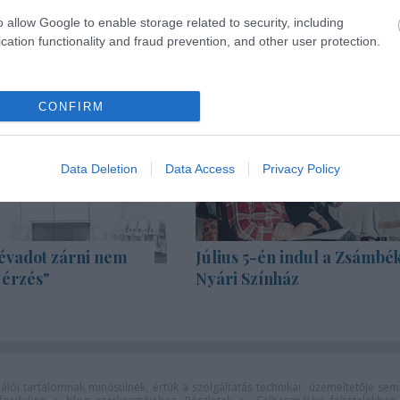
o allow Google to enable storage related to security, including
cation functionality and fraud prevention, and other user protection.
CONFIRM
Data Deletion
Data Access
Privacy Policy
évadot zárni nem
Július 5-én indul a Zsámbék
 érzés"
Nyári Színház
lói tartalomnak minősülnek, értük a
szolgáltatás technikai
üzemeltetője sem