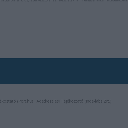
n forduljon a blog szerkesztőjéhez. Részletek a
Felhasználási feltételekben
ékoztató (Port.hu)
Adatkezelési Tájékoztató (Inda-labs Zrt.)