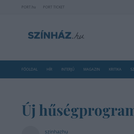
PORT
.hu
PORT TICKET
FŐOLDAL
HÍR
INTERJÚ
MAGAZIN
KRITIKA
S
Új hűségprogramo
szinhazhu