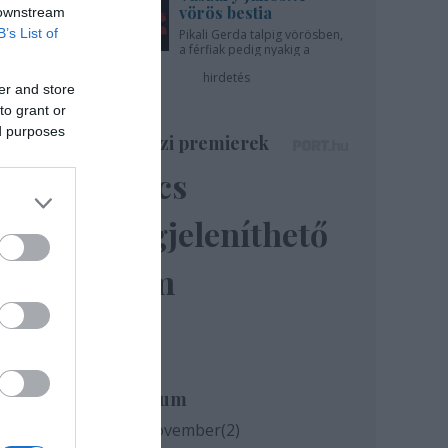
vörös bestia
 downstream
B’s List of
Pikali Gerda talpig vörösben,
a férfiak pedig nyakig a
pácban - az Újszínházban!
hirdetés
er and store
to grant or
ed purposes
Színházi premierek
Nincs
megjeleníthető
elem
t
Archívum
2020 november
(
2
)