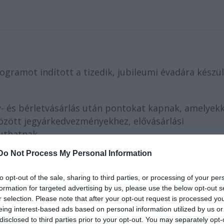
gramot indított a tizedik, jubileumi évadára készü
y- és bérletvásárlás után pontokat kapnak, amelyekk
özött jegyárkedvezményekhez, elővásárlási
uthatnak.
Do Not Process My Personal Information
átogató számára elérhető rendszerében a hűségpont
to opt-out of the sale, sharing to third parties, or processing of your per
ásaira vásárolt jegyek megvételével lehet gyűjteni,
formation for targeted advertising by us, please use the below opt-out s
k jóvá. A pontgyűjtés mind online, mind személyes
r selection. Please note that after your opt-out request is processed y
eing interest-based ads based on personal information utilized by us or
disclosed to third parties prior to your opt-out. You may separately opt-