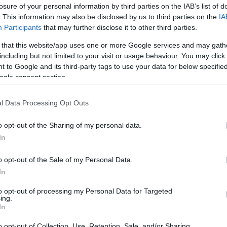
losure of your personal information by third parties on the IAB’s list of
. This information may also be disclosed by us to third parties on the
IA
Participants
that may further disclose it to other third parties.
 that this website/app uses one or more Google services and may gath
including but not limited to your visit or usage behaviour. You may click 
 to Google and its third-party tags to use your data for below specifi
ogle consent section.
l Data Processing Opt Outs
o opt-out of the Sharing of my personal data.
In
o opt-out of the Sale of my Personal Data.
n a program négy szintje más és más lehetőségeke
In
tásokat és kedvezményeket tartalmaz, mint az eseti
to opt-out of processing my Personal Data for Targeted
lőadás előtti e-mailes emlékeztető, CD- és
ing.
In
abott hírlevél. A további szinteken az 5-10-15%-os
s jegy elővásárlási lehetőségek is elérhetők, illetve
o opt-out of Collection, Use, Retention, Sale, and/or Sharing