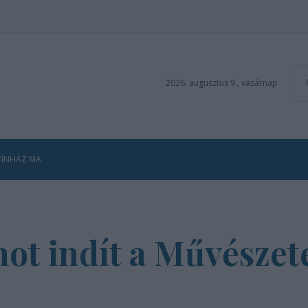
2026. augusztus 9., vasárnap
ZÍNHÁZ MA
t indít a Művészete