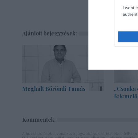
I want t
authenti
Ajánlott bejegyzések:
Meghalt Böröndi Tamás
„Csonka 
felemelő
Kommentek:
A hozzászólások a
vonatkozó jogszabályok
értelmében felhaszná