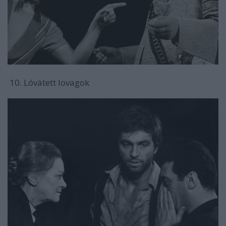
10. Lóvátett lovagok