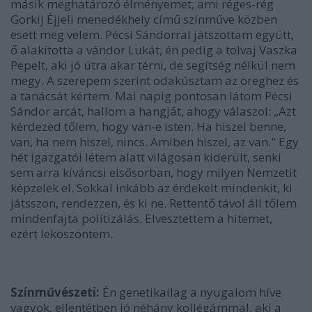
másik meghatározó élményemet, ami réges-rég
Gorkij Éjjeli menedékhely című színműve közben
esett meg velem. Pécsi Sándorral játszottam együtt,
ő alakította a vándor Lukát, én pedig a tolvaj Vaszka
Pepelt, aki jó útra akar térni, de segítség nélkül nem
megy. A szerepem szerint odakúsztam az öreghez és
a tanácsát kértem. Mai napig pontosan látom Pécsi
Sándor arcát, hallom a hangját, ahogy válaszol: „Azt
kérdezed tőlem, hogy van-e isten. Ha hiszel benne,
van, ha nem hiszel, nincs. Amiben hiszel, az van." Egy
hét igazgatói létem alatt világosan kiderült, senki
sem arra kíváncsi elsősorban, hogy milyen Nemzetit
képzelek el. Sokkal inkább az érdekelt mindenkit, ki
játsszon, rendezzen, és ki ne. Rettentő távol áll tőlem
mindenfajta politizálás. Elvesztettem a hitemet,
ezért leköszöntem.
Színművészeti:
Én genetikailag a nyugalom híve
vagyok, ellentétben jó néhány kollégámmal, aki a