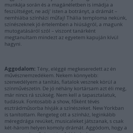
munkája során és a magánéletben is imádja a
feszültséget, ne adj' isten a botrányt, a drámát –
nemhiába színházi műfaj! Thália temploma nekünk,
színészeknek jó értelemben a hiúságról, a magunk
mutogatásáról szól – viszont tanárként
megtanultam mindezt az egyetem kapuján kívül
hagyni.
Aggodalom:
Tény, eléggé megkeseredett az én
művésznemzedékem. Nekem könnyebb:
szenvedélyem a tanítás, fiatalok vesznek körül a
színművészetin. De jó néhány kortársam azt éli meg,
már nincs rá szükség. Nem kell a tapasztalatuk,
tudásuk. Fontosabb a show, főként tévés
esztrádműsorba hívják a színészeket. New Yorkban
is tanítottam. Rengeteg ott a színház, leginkább
méregdrága revüket, musicaleket játszanak, s csak
két-három helyen komoly drámát. Aggódom, hogy a