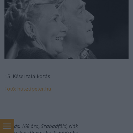
15. Kései találkozás
Fotó: husztipeter.hu
Forrás: 168 óra, Szabadföld, Nők
Lapja, husztipeter.hu, Színház.hu