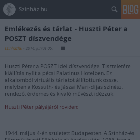
Színház.hu
Emlékezés és tárlat - Huszti Péter a
POSZT díszvendége
szinhazhu
•
2014. június 05.
Huszti Péter a POSZT idei díszvendége. Tiszteletére
kiállítás nyílt a pécsi Palatinus Hotelben. Ez
alkalomból virtuális tárlatot állítottunk össze,
melyben a Kossuth- és Jászai Mari-díjas színész,
rendező, érdemes és kiváló művészt idézzük.
Huszti Péter pályájáról röviden:
1944. május 4-én született Budapesten. A Színház-és
Filmművészeti Főiskola elvégzése után, 1966-ban a