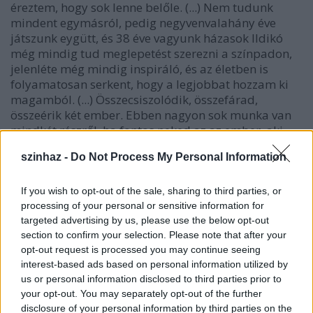
éreztem, hogy sok lenne belőle. (...) Nem tudunk
mindent egymásról, pedig negyvenvalahány éve
játszunk eygütt, és 38 éve vagyunk házasok Ildikó
még mindig tud meglepetést szerezni a színpadon,
jelenléte még mindig inspiráló, és az életben is
folyamatosan serkent, hogy a legjobbat hozzam ki
magamból. (...) Összecsiszolódik, összefárad,
összeérik két ember. Ebben nagyon sok munka van
mindkét részről, ha fontos neked az az ember, aki
már nem szerelmed tárgya, hanem életed része.
szinhaz -
Do Not Process My Personal Information
If you wish to opt-out of the sale, sharing to third parties, or
Vágyak:
Most olvasom Karinthy Cini
processing of your personal or sensitive information for
naplójegyzeteit, s rádöbbenek, hogy az általa
targeted advertising by us, please use the below opt-out
fölidézett nagy, színház utáni beszélgetéseken
section to confirm your selection. Please note that after your
Déryvel, Illyéssel, Szabó Magdával, Németh
opt-out request is processed you may continue seeing
Lászlóval, Vas Istvánnal, Illés Endrével, s a szellemi
interest-based ads based on personal information utilized by
us or personal information disclosed to third parties prior to
élet más nagyságaival én is voltam. (...) Azt hittem,
your opt-out. You may separately opt-out of the further
csak az számít, ami a színpadon és a filmvásznon
disclosure of your personal information by third parties on the
történik, hogy azonkívül nincs élet. Ma már másképp