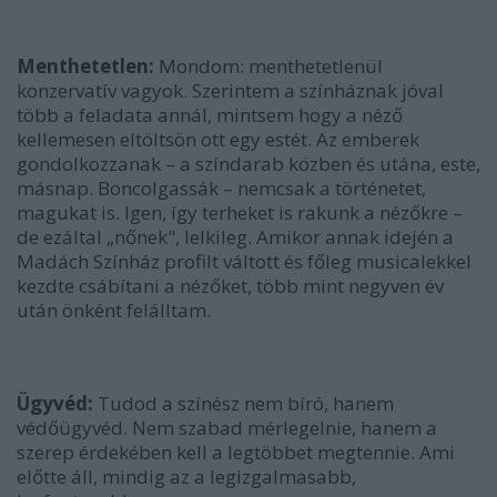
Menthetetlen:
Mondom: menthetetlenül
konzervatív vagyok. Szerintem a színháznak jóval
több a feladata annál, mintsem hogy a néző
kellemesen eltöltsön ott egy estét. Az emberek
gondolkozzanak – a színdarab közben és utána, este,
másnap. Boncolgassák – nemcsak a történetet,
magukat is. Igen, így terheket is rakunk a nézőkre –
de ezáltal „nőnek", lelkileg. Amikor annak idején a
Madách Színház profilt váltott és főleg musicalekkel
kezdte csábítani a nézőket, több mint negyven év
után önként felálltam.
Ü
gyvéd:
Tudod a színész nem bíró, hanem
védőügyvéd. Nem szabad mérlegelnie, hanem a
szerep érdekében kell a legtöbbet megtennie. Ami
előtte áll, mindig az a legizgalmasabb,