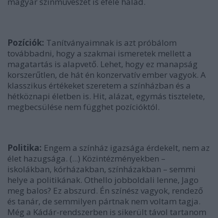
magyar színművészet is efelé halad.
Pozíciók:
Tanítványaimnak is azt próbálom
továbbadni, hogy a szakmai ismeretek mellett a
magatartás is alapvető. Lehet, hogy ez manapság
korszerűtlen, de hát én konzervatív ember vagyok. A
klasszikus értékeket szeretem a színházban és a
hétköznapi életben is. Hit, alázat, egymás tisztelete,
megbecsülése nem függhet pozícióktól.
Politika:
Engem a színház igazsága érdekelt, nem az
élet hazugsága. (...) Közintézményekben –
iskolákban, kórházakban, színházakban – semmi
helye a politikának. Othello jobboldali lenne, Jago
meg balos? Ez abszurd. Én színész vagyok, rendező
és tanár, de semmilyen pártnak nem voltam tagja.
Még a Kádár-rendszerben is sikerült távol tartanom