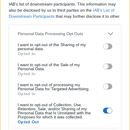
IAB’s list of downstream participants. This information may
gondolom. (...) A Cini által megírt beszélgetésekre
also be disclosed by us to third parties on the
IAB’s List of
vágyom, az életről, nem a színházról, meg ilyen
Downstream Participants
that may further disclose it to other
könyvekre, hiszen akkor naplókat sem olvastam.
third parties.
Szeretnék egy pillanatig körülnézni könyvekben,
múzeumokban, emberek között, "körülhallgatni"
Please note that this website/app uses one or more Google
Personal Data Processing Opt Outs
zenékben....
services and may gather and store information including but
not limited to your visit or usage behaviour. You may click to
I want to opt-out of the Sharing of my
personal data.
grant or deny consent to Google and its third-party tags to
Opted In
use your data for below specified purposes in below Google
Virtuális tárlat:
consent section.
I want to opt-out of the Sale of my
Personal Data.
Opted In
I want to opt-out of processing my
Personal Data for Targeted Advertising.
Opted In
I want to opt-out of Collection, Use,
Retention, Sale, and/or Sharing of my
Personal Data that Is Unrelated with the
Purposes for which it was collected.
Opted Out