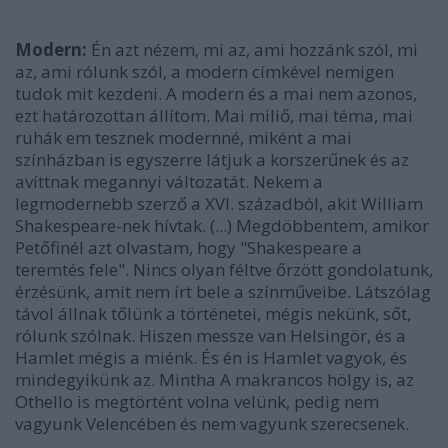
Modern:
Én azt nézem, mi az, ami hozzánk szól, mi
az, ami rólunk szól, a modern címkével nemigen
tudok mit kezdeni. A modern és a mai nem azonos,
ezt határozottan állítom. Mai miliő, mai téma, mai
ruhák em tesznek modernné, miként a mai
színházban is egyszerre látjuk a korszerűnek és az
avíttnak megannyi változatát. Nekem a
legmodernebb szerző a XVI. századból, akit William
Shakespeare-nek hívtak. (...) Megdöbbentem, amikor
Petőfinél azt olvastam, hogy "Shakespeare a
teremtés fele". Nincs olyan féltve őrzött gondolatunk,
érzésünk, amit nem írt bele a színműveibe. Látszólag
távol állnak tőlünk a történetei, mégis nekünk, sőt,
rólunk szólnak. Hiszen messze van Helsingör, és a
Hamlet mégis a miénk. És én is Hamlet vagyok, és
mindegyikünk az. Mintha A makrancos hölgy is, az
Othello is megtörtént volna velünk, pedig nem
vagyunk Velencében és nem vagyunk szerecsenek.