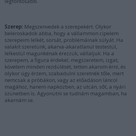
legfontosabb.
Szerep:
Megszenvedek a szerepekért. Olykor
beleroskadok abba, hogy a vállammon cipelem
szerepeim lelkét, sorsát, problémáinak súlyát. Ha
valakit szeretünk, akarva-akaratlanul testestül,
lelkestül magunkénak érezzük, vállaljuk. Ha a
szerepem, a figura érdekel, megszeretem, izgat,
követem minden rezdülését, tetten akarom érni, és
olykor úgy érzem, szabadulni szeretnék tőle, mert
nemcsak a próbákon, vagy az előadáson láncol
magához, hanem napközben, az utcán, sőt, a nyári
szünetben is. Agyonütni se tudnám magamban, ha
akarnám se.