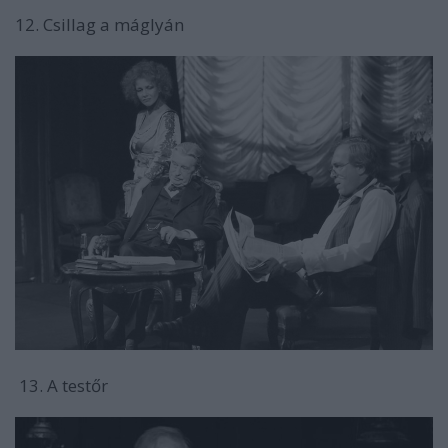
12. Csillag a máglyán
13. A testőr