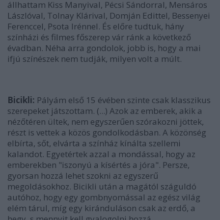
állhattam Kiss Manyival, Pécsi Sándorral, Mensáros
Lászlóval, Tolnay Klárival, Domján Edittel, Bessenyei
Ferenccel, Psota Irénnel. És előre tudtuk, hány
színházi és filmes főszerep vár ránk a következő
évadban. Néha arra gondolok, jobb is, hogy a mai
ifjú színészek nem tudják, milyen volt a múlt.
Bicikli:
Pályám első 15 évében szinte csak klasszikus
szerepeket játszottam. (...) Azok az emberek, akik a
nézőtéren ültek, nem egyszerűen szórakozni jöttek,
részt is vettek a közös gondolkodásban. A közönség
elbírta, sőt, elvárta a színház kínálta szellemi
kalandot. Egyetértek azzal a mondással, hogy az
emberekben "iszonyú a kísértés a jóra". Persze,
gyorsan hozzá lehet szokni az egyszerű
megoldásokhoz. Bicikli után a magától száguldó
autóhoz, hogy egy gombnyomással az egész világ
elém tárul, míg egy kiránduláson csak az erdő, a
hegy, s mennyit kell gyalogolni hozzá...