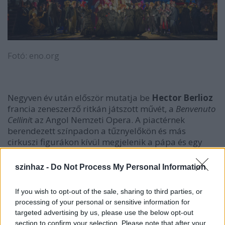
Fotó: eno.org
Negyven év után először mutatja be
Hector Berlioz
francia zeneszerző ritkán játszott művét, a
Benvenuto
Cellini
t az Angol Nemzeti Opera. A piactérnek
berendezett színpadon a tűznyelőkön és más
cirkuszi figurákon kívül megjelenik a pápa és egy
túlsúlyos, pucér férfi is, akit csak két alma és egy
uborkafallosz fed - tudósított a The Daily Telegraph
szinhaz -
Do Not Process My Personal Information
című brit napilap honlapja.
If you wish to opt-out of the sale, sharing to third parties, or
processing of your personal or sensitive information for
Az opera első előadásán, az 1830-as években
targeted advertising by us, please use the below opt-out
sokkolta a közönséget, amely fellázadt a vitatott
section to confirm your selection. Please note that after your