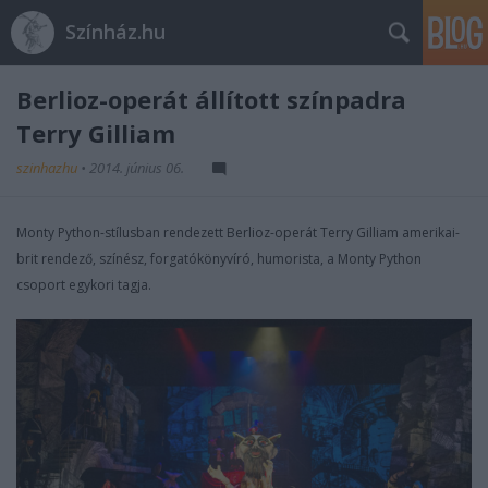
Színház.hu
Berlioz-operát állított színpadra
Terry Gilliam
szinhazhu
•
2014. június 06.
Monty Python-stílusban rendezett Berlioz-operát Terry Gilliam amerikai-
brit rendező, színész, forgatókönyvíró, humorista, a Monty Python
csoport egykori tagja.