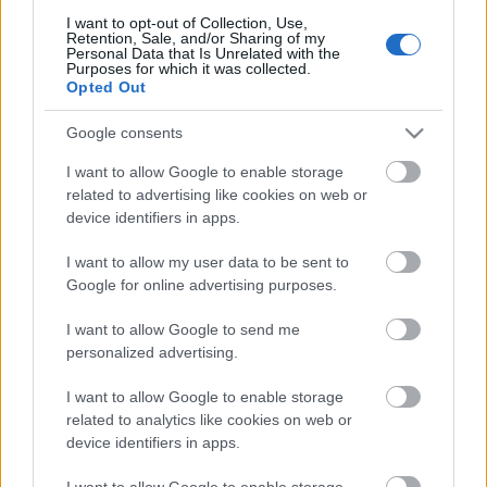
I want to opt-out of Collection, Use,
Retention, Sale, and/or Sharing of my
Personal Data that Is Unrelated with the
Purposes for which it was collected.
A csütörtök esti bemutatóról
Gilliam
elmondta:
Opted Out
kétdimenziós világot akar alkotni egy
háromdimenziós színpadon, hasonlóan a Monty
Google consents
Python-animációkhoz. "Azt hozom magammal az
operába, amit a Monty Pythonnal csináltam.
I want to allow Google to enable storage
Remélem, viccesnek találják az előadást, pythoni
related to advertising like cookies on web or
pillanatok is lesznek benne. Show-t készítünk, nem
device identifiers in apps.
elemzem, mit teszek, csak teszem, ami őszintének
tűnik, akár operát, rajzfilmet, Monty Pythont vagy
I want to allow my user data to be sent to
filmet rendezek" - vallotta
Gilliam
.
Google for online advertising purposes.
I want to allow Google to send me
personalized advertising.
Az Angol Nemzeti Opera egyik szóvivője
szerint
Gilliam
a rá jellemző anarchista stílust
I want to allow Google to enable storage
vegyíti
Berlioz
korszakalkotó zenéjével, amely a
related to analytics like cookies on web or
megszállott itáliai reneszánsz ötvös és szobrász
device identifiers in apps.
kalandokban bővelkedő életét meséli el.
I want to allow Google to enable storage