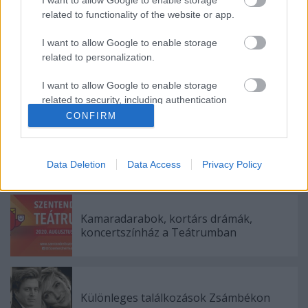
related to functionality of the website or app.
Forrás: MTI
I want to allow Google to enable storage
related to personalization.
I want to allow Google to enable storage
related to security, including authentication
functionality and fraud prevention, and other
CONFIRM
user protection.
Data Deletion
Data Access
Privacy Policy
Ajánlott bejegyzések:
Kamaradarabok, kortárs drámák,
koncertszínház a Teátrumban
Különleges találkozások Zsámbékon