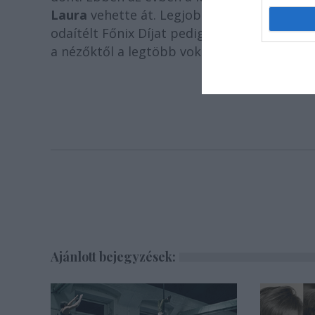
Laura
vehette át. Legjobb férfi szereplőne
odaítélt Főnix Díjat pedig
Magony Enikő
ko
a nézőktől a legtöbb voksot, így a Közönség
Ajánlott bejegyzések: