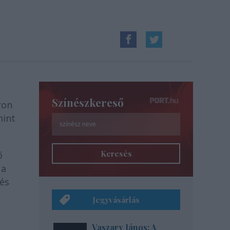
Színészkereső
ron
mint
Keresés
ő
 a
és
Jegyvásárlás
Vaszary János: A