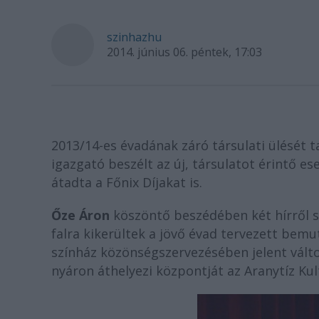
szinhazhu
2014. június 06. péntek, 17:03
2013/14-es évadának záró társulati ülését t
igazgató beszélt az új, társulatot érintő e
átadta a Főnix Díjakat is.
Őze Áron
köszöntő beszédében két hírről sz
falra kikerültek a jövő évad tervezett bem
színház közönségszervezésében jelent vált
nyáron áthelyezi központját az Aranytíz Ku