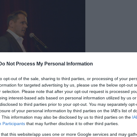
Do Not Process My Personal Information
to opt-out of the sale, sharing to third parties, or processing of your per
formation for targeted advertising by us, please use the below opt-out s
r selection. Please note that after your opt-out request is processed y
eing interest-based ads based on personal information utilized by us or
Őze Áron
disclosed to third parties prior to your opt-out. You may separately opt-
losure of your personal information by third parties on the IAB’s list of
öttinger Pál
, a színház főrendezője lépett színpadr
. This information may also be disclosed by us to third parties on the
IA
éghezvitt munkáját. Kiemelte, hogy 2013-ban, amik
Participants
that may further disclose it to other third parties.
na, hogy a munka, amelyet elvállal, ilyen nehéz lesz
 that this website/app uses one or more Google services and may gath