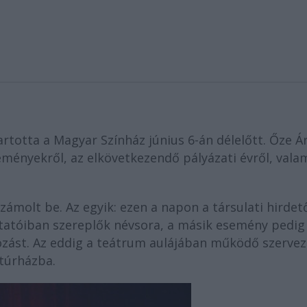
artotta a Magyar Színház június 6-án délelőtt. Őze Á
seményekről, az elkövetkezendő pályázati évről, vala
ámolt be. Az egyik: ezen a napon a társulati hirdet
utatóiban szereplők névsora, a másik esemény pedig
ozást. Az eddig a teátrum aulájában működő szervez
ltúrházba.