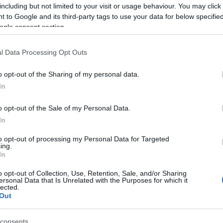
it az idén csináltunk. A generációmnak, és azoknak is
including but not limited to your visit or usage behaviour. You may click 
 to Google and its third-party tags to use your data for below specifi
k, és mindannyiunknak az az érdeke, hogy a következ
ogle consent section.
is maradjanak nagy kőszínházak Magyarországon – és
te ki a főrendező. „Ünnep ez a mai nap, hiszen az erre
l Data Processing Opt Outs
kerrel megtartotta” – zárta beszédét
Göttinger Pál
igazgatója követte, aki sikeres sajtó- és
o opt-out of the Sharing of my personal data.
In
o opt-out of the Sale of my Personal Data.
In
to opt-out of processing my Personal Data for Targeted
ing.
In
o opt-out of Collection, Use, Retention, Sale, and/or Sharing
ersonal Data that Is Unrelated with the Purposes for which it
lected.
Out
consents