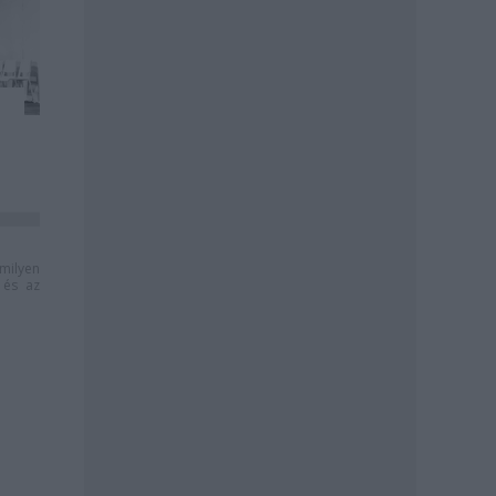
milyen
és az