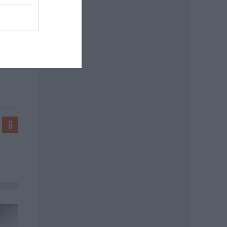
tal
apta
áz.hu