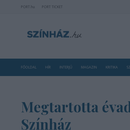
PORT
.hu
PORT TICKET
FŐOLDAL
HÍR
INTERJÚ
MAGAZIN
KRITIKA
S
Megtartotta évad
Színház