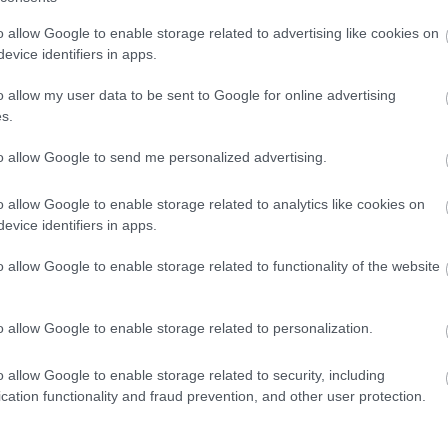
o allow Google to enable storage related to advertising like cookies on
evice identifiers in apps.
Göttinger Pál
o allow my user data to be sent to Google for online advertising
s.
lkövetkezendő pályázati évadról is. „A következő
to allow Google to send me personalized advertising.
k, s azon leszek, hogy még egy ciklus erejéig
a
Őze Áron.
o allow Google to enable storage related to analytics like cookies on
evice identifiers in apps.
adta át az Iglódi-emlékgyűrűt - a díjazott
Jegercsik
szöntötte
Moór Mariannát,
aki a jövő évadban ünnep
o allow Google to enable storage related to functionality of the website
ös évadban
Szabó Madga
Az őz
című darabjának lesz
uer Ottót,
a színház nyugalmazott főügyelőjét, aki 
o allow Google to enable storage related to personalization.
de igaz: szeressétek az ügyelőt, mert nélküle nem
etetét
Breuer Ottó
.
o allow Google to enable storage related to security, including
cation functionality and fraud prevention, and other user protection.
 Díjakat, amelyek díjazottjairól minden évben a társ
díját, az idén Jászai Mari-díjjal jutalmazott
Ruttka