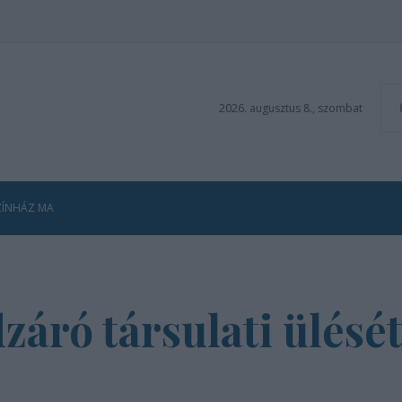
2026. augusztus 8., szombat
ZÍNHÁZ MA
záró társulati ülésé