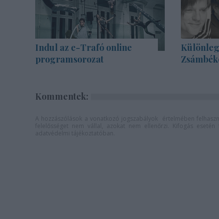
Indul az e-Trafó online
Különleg
programsorozat
Zsámbék
Kommentek:
A hozzászólások a
vonatkozó jogszabályok
értelmében felhaszná
felelősséget nem vállal, azokat nem ellenőrzi. Kifogás eseté
adatvédelmi tájékoztatóban
.