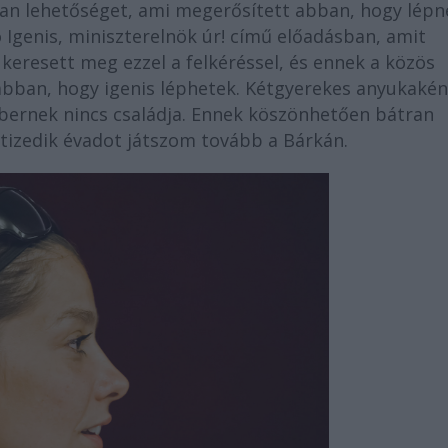
olyan lehetőséget, ami megerősített abban, hogy lép
 Igenis, miniszterelnök úr! című előadásban, amit
keresett meg ezzel a felkéréssel, és ennek a közös
bban, hogy igenis léphetek. Kétgyerekes anyukakén
bernek nincs családja. Ennek köszönhetően bátran
 tizedik évadot játszom tovább a Bárkán.