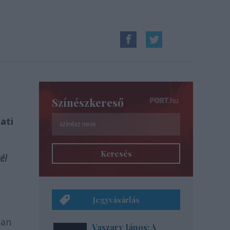
Színészkereső
ati
Keresés
él
Jegyvásárlás
.
ban
Vaszary János: A