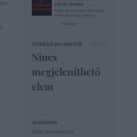
nem
vörös bestia
Pikali Gerda talpig vörösben,
a férfiak pedig nyakig a
pácban - az Újszínházban!
hirdetés
t
Színházi premierek
Nincs
megjeleníthető
elem
Archívum
2020 november
(
2
)