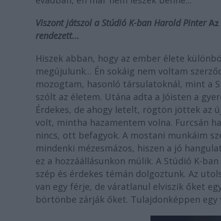
évadban, én már nem leszek benne...
Viszont játszol a Stúdió K-ban Harold Pinter
Az
rendezett...
Hiszek abban, hogy az ember élete különbö
megújulunk... Én sokáig nem voltam szerző
mozogtam, hasonló társulatoknál, mint a Stú
szólt az életem. Utána adta a Jóisten a gy
Érdekes, de ahogy letelt, rögtön jöttek az
volt, mintha hazamentem volna. Furcsán ha
nincs, ott befagyok. A mostani munkáim szer
mindenki mézesmázos, hiszen a jó hangulat
ez a hozzáállásunkon múlik. A Stúdió K-ban 
szép és érdekes témán dolgoztunk. Az utol
van egy férje, de váratlanul elviszik őket 
börtönbe zárják őket. Tulajdonképpen egy v