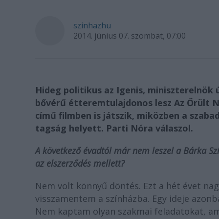
szinhazhu
2014. június 07. szombat, 07:00
Hideg politikus az Igenis, miniszterelnök 
bővérű étteremtulajdonos lesz Az Őrült 
című filmben is játszik, miközben a szaba
tagság helyett. Parti Nóra válaszol.
A következő évadtól már nem leszel a Bárka Szính
az elszerződés mellett?
Nem volt könnyű döntés. Ezt a hét évet nag
visszamentem a színházba. Egy ideje azonb
Nem kaptam olyan szakmai feladatokat, am