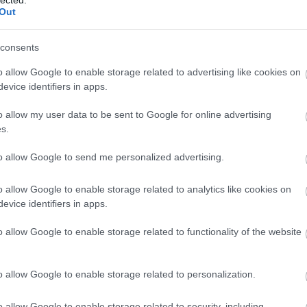
Out
atos műfaj. Pláne közéleti témában. Másrészt a
l áll tőlem: ő higgadt, zárt, vág az agya, én meg
consents
leverek mindent. Nekem ő nagy melót jelentett, még 
akit játszani, akit ösztönből meg tudok fogni.
o allow Google to enable storage related to advertising like cookies on
evice identifiers in apps.
o allow my user data to be sent to Google for online advertising
s.
to allow Google to send me personalized advertising.
o allow Google to enable storage related to analytics like cookies on
evice identifiers in apps.
o allow Google to enable storage related to functionality of the website
o allow Google to enable storage related to personalization.
o allow Google to enable storage related to security, including