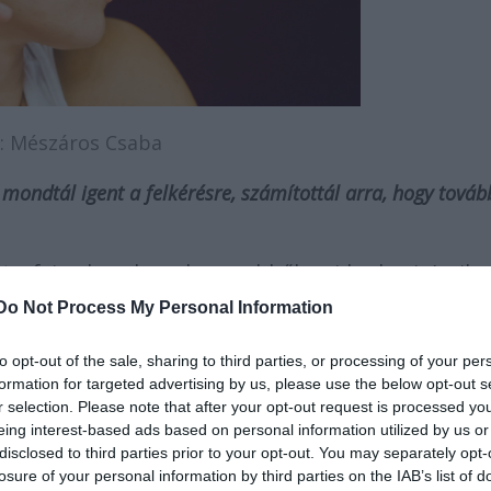
: Mészáros Csaba
mondtál igent a felkérésre, számítottál arra, hogy továb
t a fejemben, hogy lesz-e ebből majd valami. Amiko
t, a szereplőket, és azt, hogy Znami rendezne, ha j
Do Not Process My Personal Information
l régóta dolgozom együtt, nagyon szeretem a vel
m, rengeteget fejlődöm általa. Szóval egyrészt ő
to opt-out of the sale, sharing to third parties, or processing of your per
 maga az anyag, ahogy az Alföldi Róberttel és a Hevé
formation for targeted advertising by us, please use the below opt-out s
r selection. Please note that after your opt-out request is processed y
nt akkor még nem ismertem, Némedi Árpival viszont
eing interest-based ads based on personal information utilized by us or
elmű volt az igen.
disclosed to third parties prior to your opt-out. You may separately opt-
losure of your personal information by third parties on the IAB’s list of