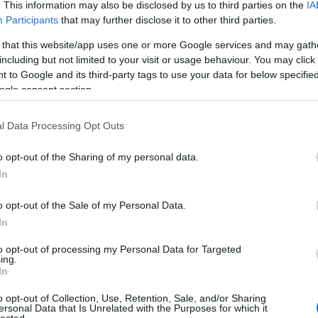
. This information may also be disclosed by us to third parties on the
IA
Participants
that may further disclose it to other third parties.
m – előtte szabadúsztam. Az első éve alatt várandó
 that this website/app uses one or more Google services and may gath
olt ott. Egy közös munkánk volt, a
Szentivánéji álom
,
including but not limited to your visit or usage behaviour. You may click 
kezni.
 to Google and its third-party tags to use your data for below specifi
ogle consent section.
úr!
próbafolyamatának kezdetén még nem látszott, mi le
l Data Processing Opt Outs
volt. Egyrészt azért, mert szerintem nem voltam
o opt-out of the Sharing of my personal data.
namival ismertük egymást, de bekerültem általam
In
 is hittem el, hogy tényleg ilyen nagyszerű körben
o opt-out of the Sale of my Personal Data.
ő háromnegyede azzal telt, hogy örömtől csillogó
In
s amit csinálnak – Znami sokszor rám is szólt, hog
efeledkeztem abba, hogy néztem, hogyan játszanak a
to opt-out of processing my Personal Data for Targeted
ing.
In
iszen ez egy társalgási darab, kifejezetten nagy
o opt-out of Collection, Use, Retention, Sale, and/or Sharing
ersonal Data that Is Unrelated with the Purposes for which it
, hogy működjenek a poénok. Soha nem játszottam m
lected.