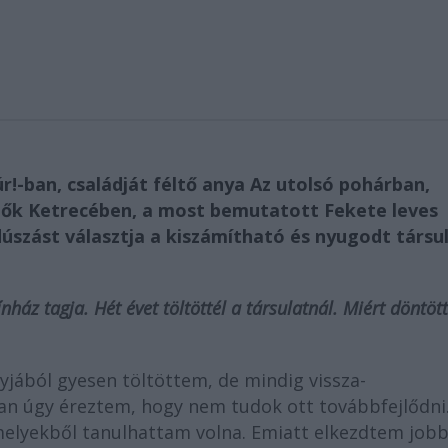
úr!-ban, családját féltő anya Az utolsó pohárban,
Nők Ketrecében, a most bemutatott Fekete leves
dúszást választja a kiszámítható és nyugodt társul
áz tagja. Hét évet töltöttél a társulatnál. Miért döntött
yjából gyesen töltöttem, de mindig vissza-
an úgy éreztem, hogy nem tudok ott továbbfejlődni
elyekből tanulhattam volna. Emiatt elkezdtem job