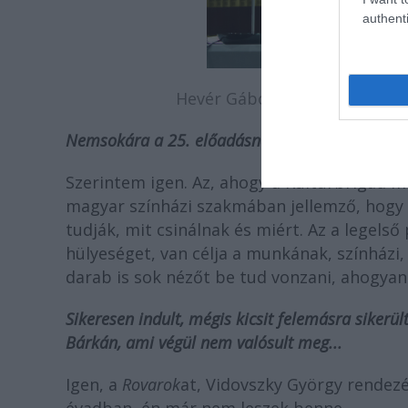
authenti
Hevér Gáborral az Igenis, min
Nemsokára a 25. előadásnál tart az
Igenis
...,
Szerintem igen. Az, ahogy a Kultúrbrigád m
magyar színházi szakmában jellemző, hogy
tudják, mit csinálnak és miért. Az a legelső
hülyeséget, van célja a munkának, színházi
darab is sok nézőt be tud vonzani, ahogya
Sikeresen indult, mégis kicsit felemásra sikerü
Bárkán, ami végül nem valósult meg...
Igen, a
Rovarok
at, Vidovszky György rendez