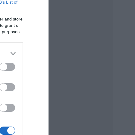
B’s List of
s
er and store
to grant or
ed purposes
sz
y ne
ég