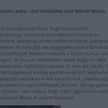
 utolsó pohár
című darabjában, amit Szikszai Rémusz
ző fázisokra tagolható, hogy hétévenkénti
désben egy színháznál sem, alternatív közegben
dió K, akikkel Az utolsó pohárt csináltuk. Sokáig e
erekeket, és pont jött hét nyugisabb évem a Bárkában
 új lehetőségek. Rémusz hívása és a közös munka oly
ngzik, de én csak szeretetben tudok dolgozni, ahol
etetteljes légkörben zajlanak. Ez nem azt jelenti, 
tól függetlenül komoly elvárásoknak kell megfeleln
dolgozó csapatban is sok szeretet volt, ráadásul eg
só pohárban egy családanyát játszom, van egy gyere
egy éjszaka – nem tudjuk, hogy miért, egyszerűen csak
allatást látunk 45 percen keresztül.