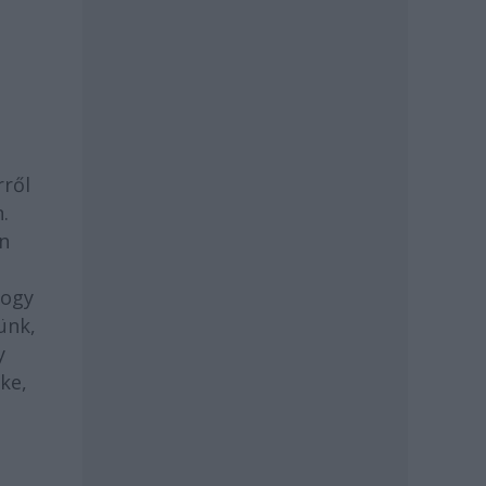
rről
.
an
hogy
ünk,
y
ke,