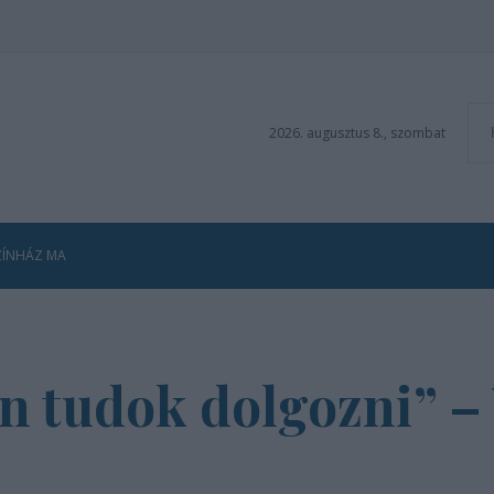
2026. augusztus 8., szombat
ZÍNHÁZ MA
n tudok dolgozni” –