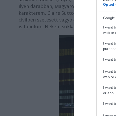
Opted 
ilyen darabban, Magyarországon ez nem div
karakterem, Claire Sutton meglehetősen távo
Google 
civilben szétesett vagyok, gesztikulálok, 
is tanulom. Nekem sokkal könnyebb olyasval
I want t
web or d
I want t
purpose
I want 
I want t
web or d
I want t
or app.
I want t
I want t