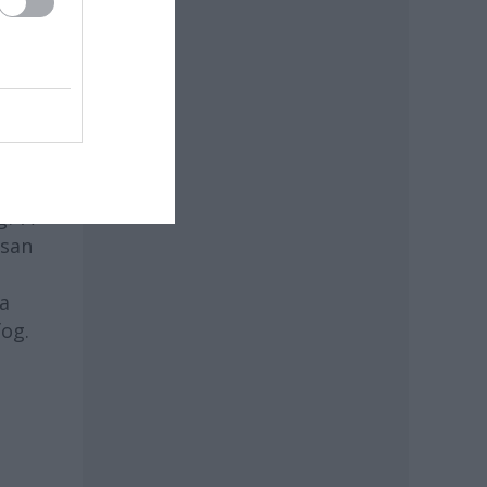
sz?
g? A
osan
 a
fog.