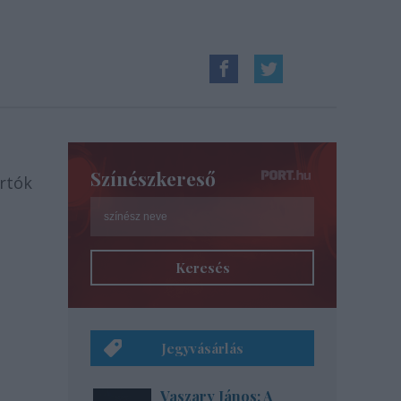
Színészkereső
rtók
Keresés
Jegyvásárlás
Vaszary János: A