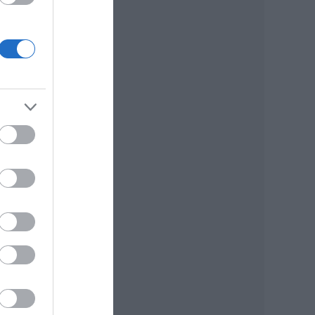
tz
a
olsó
i
a
és