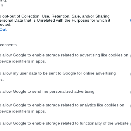
ing.
amaraszínház otthona. Az előadás rendezője
Tóth
In
 immár harmadik szerepét játssza a Duna-parti
znak be a színház új művészei:
Páder Petra
és
Fri
o opt-out of Collection, Use, Retention, Sale, and/or Sharing
ersonal Data that Is Unrelated with the Purposes for which it
lected.
Out
vad második felében a Stúdiószínpadon
Király Attil
consents
ttila
és
Jászberényi Gábor
játsszák. A nagyterem ut
o allow Google to enable storage related to advertising like cookies on
z zenés játék. Az előadást
Csizmadia Tibor
rendezi,
evice identifiers in apps.
Bozó Andrea
.
o allow my user data to be sent to Google for online advertising
s.
an 3 gyerekszínházi bemutatót és egy
to allow Google to send me personalized advertising.
t is műsorra tűz. A Bartók Táncszínház
Play (játszótér
gyerekeknek. Az est koreográfus-rendezői:
Papp Év
o allow Google to enable storage related to analytics like cookies on
evice identifiers in apps.
o allow Google to enable storage related to functionality of the website