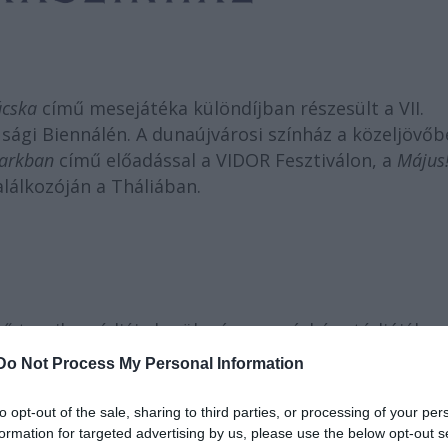
úcska
című mesejátéka különdíjban részesült a VII.
úsági Biennálén. A dunaújvárosi színház a közeljövő
parkban
című előadással a VIDOR Fesztiválon, a
Május
lálkozóján a Tháliában.
ű tragikomédiája kerül színre a színház stúdiójában
pben
Nagy Zsolttal
. A szöveget
Szálinger Balázs
költ
Do Not Process My Personal Information
özelebb hozza a mai néző számára minden idők egyik
to opt-out of the sale, sharing to third parties, or processing of your per
formation for targeted advertising by us, please use the below opt-out s