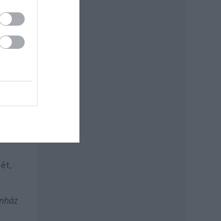
i
más
ét,
ínház