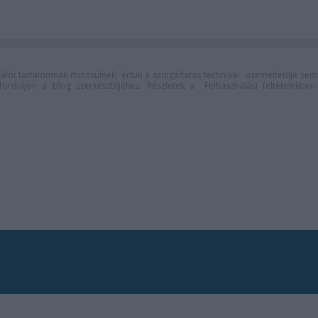
lói tartalomnak minősülnek, értük a
szolgáltatás technikai
üzemeltetője sem
n forduljon a blog szerkesztőjéhez. Részletek a
Felhasználási feltételekben