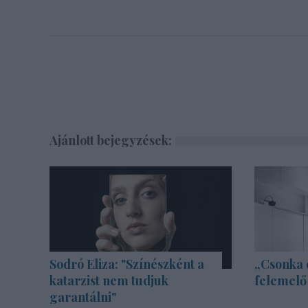
Ajánlott bejegyzések:
Sodró Eliza: "Színészként a
„Csonka 
katarzist nem tudjuk
felemelő
garantálni"