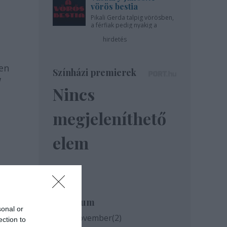
vörös bestia
Pikali Gerda talpig vörösben,
a férfiak pedig nyakig a
pácban - az Újszínházban!
hirdetés
ben
Színházi premierek
!
Nincs
megjeleníthető
elem
,
ő,
Archívum
sonal or
2020 november
(
2
)
ection to