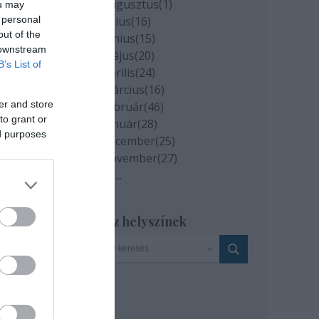
2020 augusztus
(
1
)
ou may
 personal
2020 július
(
16
)
out of the
2020 június
(
15
)
 downstream
2020 május
(
20
)
B’s List of
2020 április
(
24
)
2020 március
(
16
)
er and store
2020 február
(
46
)
to grant or
2020 január
(
28
)
ed purposes
2019 december
(
25
)
2019 november
(
27
)
Tovább
...
Szinház helyszínek