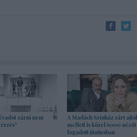
évadot zárni nem
A Madách Színház zárt ajtó
 érzés"
mellett is közel 6000 nézőt
fogadott júniusban