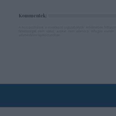
Kommentek:
A hozzászólások a
vonatkozó jogszabályok
értelmében felhaszná
felelősséget nem vállal, azokat nem ellenőrzi. Kifogás eseté
adatvédelmi tájékoztatóban
.