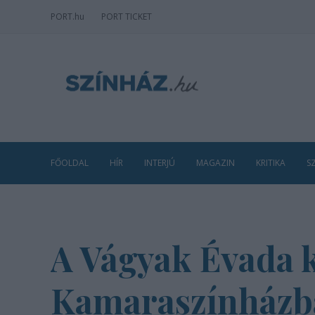
PORT
.hu
PORT TICKET
FŐOLDAL
HÍR
INTERJÚ
MAGAZIN
KRITIKA
S
A Vágyak Évada k
Kamaraszínházb