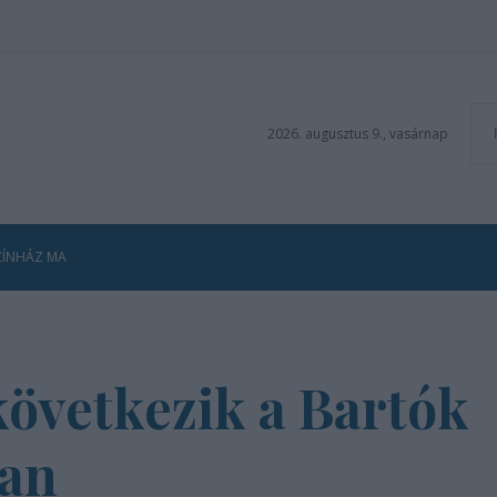
2026. augusztus 9., vasárnap
ZÍNHÁZ MA
övetkezik a Bartók
an