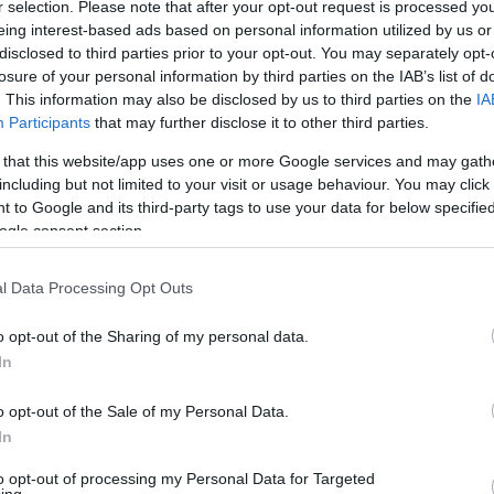
r selection. Please note that after your opt-out request is processed y
eing interest-based ads based on personal information utilized by us or
disclosed to third parties prior to your opt-out. You may separately opt-
losure of your personal information by third parties on the IAB’s list of
. This information may also be disclosed by us to third parties on the
IA
Participants
that may further disclose it to other third parties.
 that this website/app uses one or more Google services and may gath
including but not limited to your visit or usage behaviour. You may click 
 to Google and its third-party tags to use your data for below specifi
ogle consent section.
l Data Processing Opt Outs
o opt-out of the Sharing of my personal data.
In
o opt-out of the Sale of my Personal Data.
In
maíró,
Hamvai Kornél
Sztálinváros
című bohózatát
y éppen annak az épületnek a kultúrházi avató
to opt-out of processing my Personal Data for Targeted