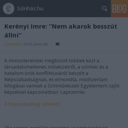
Színház.hu
Kerényi Imre: "Nem akarok bosszút
állni"
szinhazhu
•
2014. június 08.
A miniszterelnöki megbízott többek közt a
társadalomellenes művészetről, a színház és a
hatalom örök konfliktusáról beszélt a
Népszabadságnak, és elmondta, módszertani
kifogásai vannak a Színművészeti Egyetemem zajló
képzéssel kapcsolatban. Lapszemle.
A Népszabadság cikkéből:
"Az azonos neműek szerelme az emberiség kis