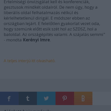
Értelmiségi önvizsgálat kell és konferenciák,
gesztusok mindkét oldalról. De nem úgy, hogy a
liberális oldal felhatalmazás nélkül és
kérlelhetetlenül dirigál. E módszer ebben az
országban lejárt. E felelőtlen gyakorlat vezet oda,
hogy szemünk előtt esik szét hol az SZDSZ, hol a
baloldal. Az országépítés valami. A szájalás semmi"
- mondta
Kerényi Imre
.
A teljes interjú itt olvasható.