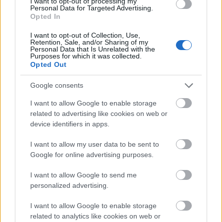
I want to opt-out of processing my
Personal Data for Targeted Advertising.
"A művész és a hatalom konfliktusa folyamatos
Opted In
egyeztetés, örök és gyönyörűséges társasjáték.
Moliere élete jó példa erre. A művészek
I want to opt-out of Collection, Use,
tanulékonyak, ügyesek, jártasak a mimikriben, a
Retention, Sale, and/or Sharing of my
Personal Data that Is Unrelated with the
metaforikus beszédben, de bizonyos dolgokat
Purposes for which it was collected.
tudomásul vesznek több ezer év óta. A művészet a
Opted Out
népek tanítója, nem mindegy, hogy gyermekeink
mire szocializálódnak, a devianciára vagy az újra
Google consents
teremtés kötelezettségére. A művészet morális
I want to allow Google to enable storage
megújító szerepe, a fennálló viszonyok kritikája
related to advertising like cookies on web or
nemes dolog, de biológiai reprodukcióra szükség
device identifiers in apps.
van, kell, aki kitermelje a nyugdíjakat és így tovább.
Ezt nem lehet veszélyeztetni" - szögezte le
Kerényi
I want to allow my user data to be sent to
Imre
.
Google for online advertising purposes.
I want to allow Google to send me
personalized advertising.
A Színművészeti Egyetemem zajló képzéssel kapcsolatban elmondta,
ódszertani kifogásai vannak. "Nincs klasszikus
I want to allow Google to enable storage
m
related to analytics like cookies on web or
értelemben vett zenész-színészképzés, melyben az