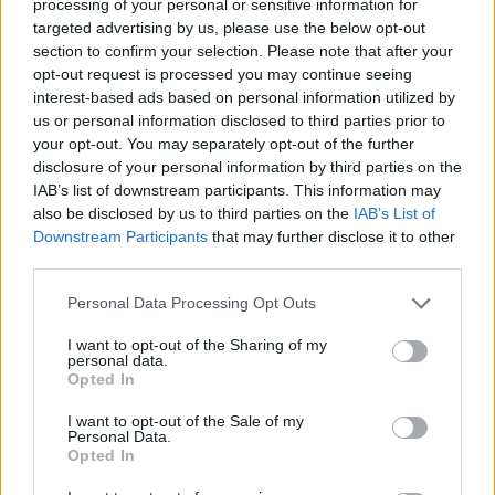
processing of your personal or sensitive information for
targeted advertising by us, please use the below opt-out
section to confirm your selection. Please note that after your
opt-out request is processed you may continue seeing
interest-based ads based on personal information utilized by
us or personal information disclosed to third parties prior to
your opt-out. You may separately opt-out of the further
disclosure of your personal information by third parties on the
IAB’s list of downstream participants. This information may
Fotó: Hegedüs Róbert, magyarhirlap.hu
also be disclosed by us to third parties on the
IAB’s List of
Downstream Participants
that may further disclose it to other
third parties.
A felvetésre, miszerint kívánatos volna-e, ha
Please note that this website/app uses one or more Google
Personal Data Processing Opt Outs
előzetesen központilag megszűrnék az államilag
services and may gather and store information including but
finanszírozott színházak repertoárját, a
not limited to your visit or usage behaviour. You may click to
I want to opt-out of the Sharing of my
personal data.
miniszterelnöki megbízott elmondta: s
grant or deny consent to Google and its third-party tags to
zerinte utólag kell
Opted In
use your data for below specified purposes in below Google
kontrollálni az eseményeket, és ha valamelyik műhely "erősen elmegy a
consent section.
I want to opt-out of the Sale of my
nemkívánatos irányba, akkor a közpénzt kicsit csökkenteni kell".
Personal Data.
Opted In