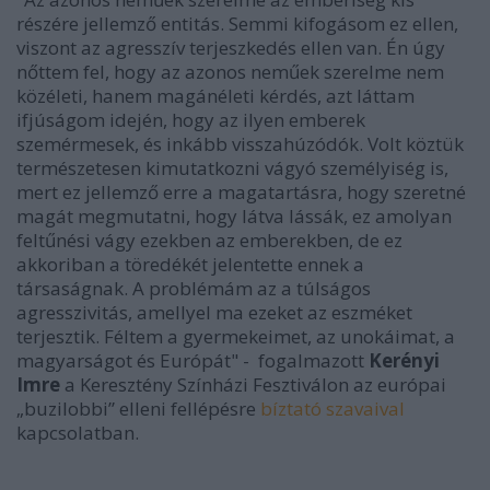
részére jellemző entitás. Semmi kifogásom ez ellen,
viszont az agresszív terjeszkedés ellen van. Én úgy
nőttem fel, hogy az azonos neműek szerelme nem
közéleti, hanem magánéleti kérdés, azt láttam
ifjúságom idején, hogy az ilyen emberek
szemérmesek, és inkább visszahúzódók. Volt köztük
természetesen kimutatkozni vágyó személyiség is,
mert ez jellemző erre a magatartásra, hogy szeretné
magát megmutatni, hogy látva lássák, ez amolyan
feltűnési vágy ezekben az emberekben, de ez
akkoriban a töredékét jelentette ennek a
társaságnak. A problémám az a túlságos
agresszivitás, amellyel ma ezeket az eszméket
terjesztik. Féltem a gyermekeimet, az unokáimat, a
magyarságot és Európát" - fogalmazott
Kerényi
Imre
a Keresztény Színházi Fesztiválon az európai
„buzilobbi” elleni fellépésre
bíztató szavaival
kapcsolatban.