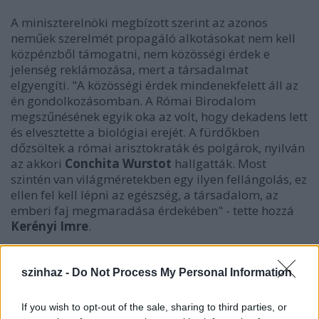
A miniszterelnöki megbízott szerint az azonos
neműek szerelmét propagáló alkotásokat nem kell
közpénzből támogatni, nem közösségi érdek e
jelenség reklámozása, mert a társadalmat
elgyengíti. "A közösségi érdek mindenekfelett áll az
én gondolkozásomban. A Római Birodalom
megszűnésének egyik oka az volt, hogy dekadens lett
és elvesztette a biológiai erejét. A fürdőkben
dőzsöltek a római arisztokraták és polgárok, nyilván
az akkori
Conchita Wurstot
hallgatták. Most
szintén van világméretekben egy ilyen fellángolás, ez
ellen fel kell lépni az egészség, a társadalom, az
emberi faj megmaradása érdekében" - tette hozzá
Kerényi Imre
.
szinhaz -
Do Not Process My Personal Information
If you wish to opt-out of the sale, sharing to third parties, or