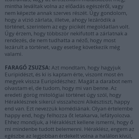
mintha leváltak volna az előadás egészéről, vagy
nem képezte annak szerves részét. Úgy gondolom,
hogy a vízió zárlata, illetve, ahogy lezáródik a
történet, szerintem az egy picikét megoldatlan volt.
Úgy érzem, hogy többször nekifutott a zárlatnak a
rendezés, de nem tudhatta a néző, hogy most
lezárult a történet, vagy esetleg következik még
valami.
FARAGÓ ZSUZSA:
Azt mondtam, hogy hagyjuk
Euripidészt, és ki is kaptam érte, viszont most én
megyek vissza Euripidészhez. Magát a darabot nem
olvastam el, de tudom, hogy mi van benne. Az
eredeti görög mitológiai történet úgy szól, hogy
Héraklésznek sikerül visszahozni Alkésztiszt, happy
end van. Ezt nevezzük komédiának. Olyan értelembe
happy end, hogy felhozza őt letakarva, lefátyolozva.
Ehhez mondjuk, a Héraklészt kellene ismerni, hogy ő
mi mindenbe tudott belemenni. Héraklész, engem az
egészbe az legjobban érdekelt volna a halálon kívül,