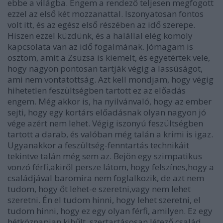
ebbe a világba. Engem a rendező teljesen megfogott
ezzel az első két mozzanattal. Iszonyatosan fontos
volt itt, és az egész első részében az idő szerepe.
Hiszen ezzel küzdünk, és a halállal elég komoly
kapcsolata van az idő fogalmának. Jómagam is
osztom, amit a Zsuzsa is kiemelt, és egyetértek vele,
hogy nagyon pontosan tartják végig a lassúságot,
ami nem vontatottság. Azt kell mondjam, hogy végig
hihetetlen feszültségben tartott ez az előadás
engem. Még akkor is, ha nyilvánvaló, hogy az ember
sejti, hogy egy kortárs előadásnak olyan nagyon jó
vége azért nem lehet. Végig iszonyú feszültségben
tartott a darab, és valóban még talán a krimi is igaz.
Ugyanakkor a feszültség-fenntartás technikáit
tekintve talán még sem az. Bejön egy szimpatikus
vonzó férfi,akiről persze látom, hogy felszínes,hogy a
családjával baromira nem foglalkozik, de azt nem
tudom, hogy őt lehet-e szeretni,vagy nem lehet
szeretni. Én el tudom hinni, hogy lehet szeretni, el
tudom hinni, hogy ez egy olyan férfi, amilyen. Ez egy
hétköznapian kihűlt, szertartásosan létező család.