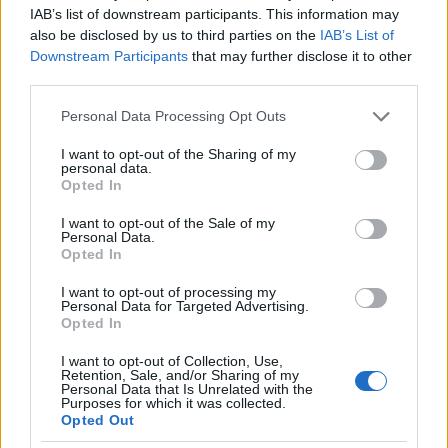
tulajdonképpen az egész előadás,az egész, ahogy
IAB’s list of downstream participants. This information may
önök látták ezt az Alkésztisz előadást, az úgy, ahogy
also be disclosed by us to third parties on the
IAB’s List of
van Sorin Militaru fejében született. Úgy történt a
Downstream Participants
that may further disclose it to other
dolog, hogy Sorin azt mondta, van egy elképzelésem
third parties.
egy Alkésztiszről, amit szeretnék megrendezni.
Tudom, hogy mit akarok, csak meg kell valakinek
Please note that this website/app uses one or more Google
Personal Data Processing Opt Outs
írni. Azt kérdezte, megírod? Mennyi időm van rá,
services and may gather and store information including but
not limited to your visit or usage behaviour. You may click to
I want to opt-out of the Sharing of my
kérdeztem én. - Két hét múlva kezdődne a próba –
personal data.
grant or deny consent to Google and its third-party tags to
vázolta. Erre én azt mondtam: hát akkor persze,
Opted In
use your data for below specified purposes in below Google
hogyne elkészítem. Ekkor elmondta jelenetről-
consent section.
jelenetre, hogy mit szeretne, mik a szereplők
I want to opt-out of the Sale of my
Personal Data.
szándéka stb. Nekem karaktert kellett kölcsönözni,
Opted In
emberszerűvé kellett tennem a figurákat, és
dialógust kellett adni a szájukba. Az, hogy a
I want to opt-out of processing my
Personal Data for Targeted Advertising.
szereplők mit csináljanak, mi történjen egy
Opted In
jelenetben az mind Sorin-nak köszönhetően, van így,
ahogy van.
I want to opt-out of Collection, Use,
Retention, Sale, and/or Sharing of my
Personal Data that Is Unrelated with the
FARAGÓ ZSUZSA:
Amit most hallottunk, amit a
Purposes for which it was collected.
Csaba elmondott, klasszikus dramaturgiai munka,
Opted Out
tehát akik itt ülnek dramaturgok, én magam is sok