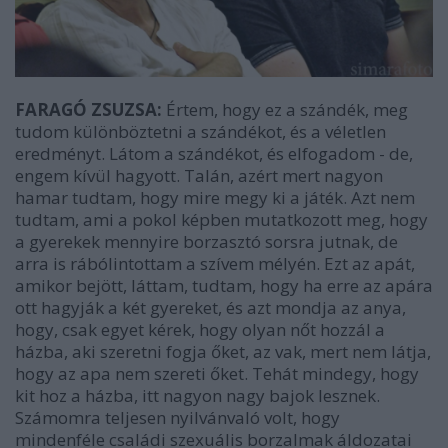
FARAGÓ ZSUZSA:
Értem, hogy ez a szándék, meg
tudom különböztetni a szándékot, és a véletlen
eredményt. Látom a szándékot, és elfogadom - de,
engem kívül hagyott. Talán, azért mert nagyon
hamar tudtam, hogy mire megy ki a játék. Azt nem
tudtam, ami a pokol képben mutatkozott meg, hogy
a gyerekek mennyire borzasztó sorsra jutnak, de
arra is rábólintottam a szívem mélyén. Ezt az apát,
amikor bejött, láttam, tudtam, hogy ha erre az apára
ott hagyják a két gyereket, és azt mondja az anya,
hogy, csak egyet kérek, hogy olyan nőt hozzál a
házba, aki szeretni fogja őket, az vak, mert nem látja,
hogy az apa nem szereti őket. Tehát mindegy, hogy
kit hoz a házba, itt nagyon nagy bajok lesznek.
Számomra teljesen nyilvánvaló volt, hogy
mindenféle családi szexuális borzalmak áldozatai