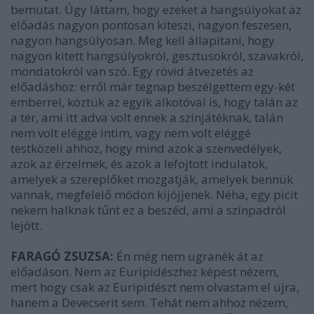
bemutat. Úgy láttam, hogy ezeket a hangsúlyokat az
előadás nagyon pontosan kiteszi, nagyon feszesen,
nagyon hangsúlyosan. Meg kell állapítani, hogy
nagyon kitett hangsúlyokról, gesztusokról, szavakról,
mondatokról van szó. Egy rövid átvezetés az
előadáshoz: erről már tegnap beszélgettem egy-két
emberrel, köztük az egyik alkotóval is, hogy talán az
a tér, ami itt adva volt ennek a színjátéknak, talán
nem volt eléggé intim, vagy nem volt eléggé
testközeli ahhoz, hogy mind azok a szenvedélyek,
azok az érzelmek, és azok a lefojtott indulatok,
amelyek a szereplőket mozgatják, amelyek bennük
vannak, megfelelő módon kijöjjenek. Néha, egy picit
nekem halknak tűnt ez a beszéd, ami a színpadról
lejött.
FARAGÓ ZSUZSA:
Én még nem ugranék át az
előadáson. Nem az Euripidészhez képest nézem,
mert hogy csak az Euripidészt nem olvastam el újra,
hanem a Devecserit sem. Tehát nem ahhoz nézem,