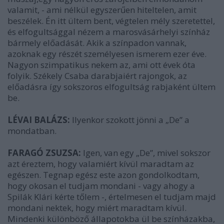
valamit, - ami nélkül egyszerűen hiteltelen, amit
beszélek. Én itt ültem bent, végtelen mély szeretettel,
és elfogultsággal nézem a marosvásárhelyi színház
bármely előadását. Akik a színpadon vannak,
azoknak egy részét személyesen ismerem ezer éve.
Nagyon szimpatikus nekem az, ami ott évek óta
folyik. Székely Csaba darabjaiért rajongok, az
előadásra így sokszoros elfogultság rabjaként ültem
be.
LÉVAI BALÁZS:
Ilyenkor szokott jönni a „De” a
mondatban.
FARAGÓ ZSUZSA:
Igen, van egy „De”, mivel sokszor
azt éreztem, hogy valamiért kívül maradtam az
egészen. Tegnap egész este azon gondolkodtam,
hogy okosan el tudjam mondani - vagy ahogy a
Spilák Klári kérte tőlem -, értelmesen el tudjam majd
mondani nektek, hogy miért maradtam kívül.
Mindenki különböző állapotokba ül be színházakba,