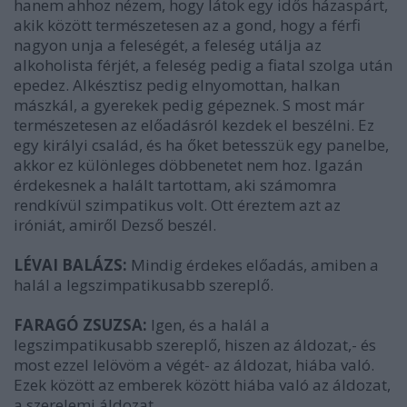
hanem ahhoz nézem, hogy látok egy idős házaspárt,
akik között természetesen az a gond, hogy a férfi
nagyon unja a feleségét, a feleség utálja az
alkoholista férjét, a feleség pedig a fiatal szolga után
epedez. Alkésztisz pedig elnyomottan, halkan
mászkál, a gyerekek pedig gépeznek. S most már
természetesen az előadásról kezdek el beszélni. Ez
egy királyi család, és ha őket betesszük egy panelbe,
akkor ez különleges döbbenetet nem hoz. Igazán
érdekesnek a halált tartottam, aki számomra
rendkívül szimpatikus volt. Ott éreztem azt az
iróniát, amiről Dezső beszél.
LÉVAI BALÁZS:
Mindig érdekes előadás, amiben a
halál a legszimpatikusabb szereplő.
FARAGÓ ZSUZSA:
Igen, és a halál a
legszimpatikusabb szereplő, hiszen az áldozat,- és
most ezzel lelövöm a végét- az áldozat, hiába való.
Ezek között az emberek között hiába való az áldozat,
a szerelemi áldozat.