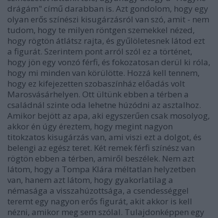
drágám" című darabban is. Azt gondolom, hogy egy
olyan erős színészi kisugárzásról van szó, amit - nem
tudom, hogy te milyen röntgen szemekkel nézed,
hogy rögtön átlátsz rajta, és gyűlöletesnek látod ezt
a figurát. Szerintem pont arról szól ez a történet,
hogy jön egy vonzó férfi, és fokozatosan derül ki róla,
hogy mi minden van körülötte. Hozzá kell tennem,
hogy ez kifejezetten szobaszínház előadás volt
Marosvásárhelyen. Ott ültünk ebben a térben a
családnál szinte oda lehetne húzódni az asztalhoz.
Amikor bejött az apa, aki egyszerűen csak mosolyog,
akkor én úgy éreztem, hogy megint nagyon
titokzatos kisugárzás van, ami viszi ezt a dolgot, és
belengi az egész teret. Két remek férfi színész van
rögtön ebben a térben, amiről beszélek. Nem azt
látom, hogy a Tompa Klára méltatlan helyzetben
van, hanem azt látom, hogy gyakorlatilag a
némasága a visszahúzottsága, a csendességgel
teremt egy nagyon erős figurát, akit akkor is kell
nézni, amikor meg sem szólal. Tulajdonképpen egy