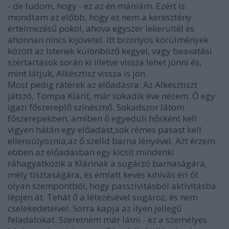
- de tudom, hogy - ez az én mániám. Ezért is
mondtam az előbb, hogy ez nem a keresztény
értelmezésű pokol, ahova egyszer lekerültél és
ahonnan nincs kijövetel. Itt bizonyos körülmények
között az Istenek különböző kegyei, vagy beavatási
szertartások során ki illetve vissza lehet jönni és,
mint látjuk, Alkésztisz vissza is jön.
Most pedig rátérek az előadásra: Az Alkésztiszt
játszó, Tompa Klárit, már sokadik éve nézem. Ő egy
igazi főszereplő színésznő. Sokadszor látom
főszerepekben, amiben ő egyedüli hősként kell
vigyen hátán egy előadást,sok rémes pasast kell
ellensúlyoznia,az ő szelíd barna lényével. Azt érzem
ebben az előadásban egy kicsit mindenki
ráhagyatkozik a Klárinak a sugárzó barnaságára,
mély tisztaságára, és emiatt kevés kihívás éri őt
olyan szempontból, hogy passzivitásból aktivitásba
lépjen át. Tehát ő a létezésével sugároz, és nem
cselekedeteivel. Sorra kapja az ilyen jellegű
feladatokat. Szeretném már látni - ez a személyes