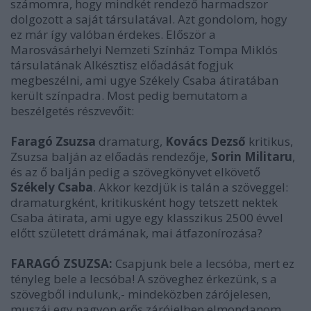
számomra, hogy mindkét rendező harmadszor
dolgozott a saját társulatával. Azt gondolom, hogy
ez már így valóban érdekes. Először a
Marosvásárhelyi Nemzeti Színház Tompa Miklós
társulatának Alkésztisz előadását fogjuk
megbeszélni, ami ugye Székely Csaba átiratában
került színpadra. Most pedig bemutatom a
beszélgetés részvevőit:
Faragó Zsuzsa
dramaturg,
Kovács Dezső
kritikus,
Zsuzsa balján az előadás rendezője,
Sorin Militaru
,
és az ő balján pedig a szövegkönyvet elkövető
Székely Csaba
. Akkor kezdjük is talán a szöveggel:
dramaturgként, kritikusként hogy tetszett nektek
Csaba átirata, ami ugye egy klasszikus 2500 évvel
előtt született drámának, mai átfazonírozása?
FARAGÓ ZSUZSA:
Csapjunk bele a lecsóba, mert ez
tényleg bele a lecsóba! A szöveghez érkezünk, s a
szövegből indulunk,- mindeközben zárójelesen,
muszáj,egy nagyon erős zárójelben elmondanom