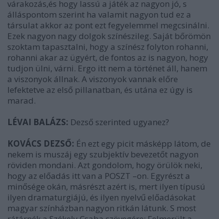
várakozás,és hogy lassú a játék az nagyon jó, s
álláspontom szerint ha valamit nagyon tud ez a
társulat akkor az pont ezt fegyelemmel megcsinálni.
Ezek nagyon nagy dolgok színészileg. Saját bőrömön
szoktam tapasztalni, hogy a színész folyton rohanni,
rohanni akar az ügyért, de fontos az is nagyon, hogy
tudjon ülni, várni. Ergo itt nem a történet áll, hanem
a viszonyok állnak. A viszonyok vannak előre
lefektetve az első pillanatban, és utána ez úgy is
marad.
LÉVAI BALÁZS:
Dezső szerinted ugyanez?
KOVÁCS DEZSŐ:
Én ezt egy picit másképp látom, de
nekem is muszáj egy szubjektív bevezetőt nagyon
röviden mondani. Azt gondolom, hogy örülök neki,
hogy az előadás itt van a POSZT –on. Egyrészt a
minősége okán, másrészt azért is, mert ilyen típusú
ilyen dramaturgiájú, és ilyen nyelvű előadásokat
magyar színházban nagyon ritkán látunk. S most
rátárnék a Székely Csaba szövegére: Felmerült a