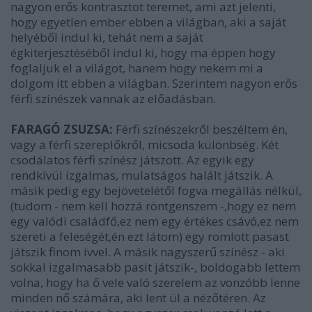
nagyon erős kontrasztot teremet, ami azt jelenti,
hogy egyetlen ember ebben a világban, aki a saját
helyéből indul ki, tehát nem a saját
égkiterjesztéséből indul ki, hogy ma éppen hogy
foglaljuk el a világot, hanem hogy nekem mi a
dolgom itt ebben a világban. Szerintem nagyon erős
férfi színészek vannak az előadásban.
FARAGÓ ZSUZSA:
Férfi színészekről beszéltem én,
vagy a férfi szereplőkről, micsoda különbség. Két
csodálatos férfi színész játszott. Az egyik egy
rendkívül izgalmas, mulatságos halált játszik. A
másik pedig egy bejövetelétől fogva megállás nélkül,
(tudom - nem kell hozzá röntgenszem -,hogy ez nem
egy valódi családfő,ez nem egy értékes csávó,ez nem
szereti a feleségét,én ezt látom) egy romlott pasast
játszik finom ívvel. A másik nagyszerű színész - aki
sokkal izgalmasabb pasit játszik-, boldogabb lettem
volna, hogy ha ő vele való szerelem az vonzóbb lenne
minden nő számára, aki lent ül a nézőtéren. Az