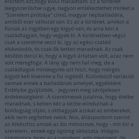
éreztem azt,hogy kívül maradtam. Ez a történet
leegyszerűsítve ugye, nagyon emlékeztethet minket a
"Szerelem próbája" című, magyar népballadára,
amiből ezer változat van. Ez az a történet, amikor a
fiúnak az ingjében egy kígyó van, és arra kéri a
családtagjait, hogy vegyék ki. A történetben végül
csak a szerelme veszi ki, így az egész család
eltávolodik, és csak ők ketten maradnak. Az csak
később derül ki, hogy a kígyó ártatlan volt, azaz nem
volt méregfoga. A lány így nem hal meg, de a
családtagok mindegyike azt hiszi, hogy mérges
kígyót kell kivennie a fiú ingéből. Különböző variációi
vannak ennek a balladának amelyet, egyébként
Erdélybe gyűjtötték, - jegyzem meg zárójelesen
érdekességként-. A szerelmesek jutalma, hogy életbe
maradnak, s ketten kéz a kézbe elindulnak a
boldogság útján, s otthagyják azokat az embereket,
akik nem segítettek nekik. Nos, álláspontom szerint
az Alkésztisz annak az ősi mítosznak, hogy - mit bír a
szerelem-, ennek egy ógörög változata. Világos
számomra, hogy az a szerelem, ami megment, de