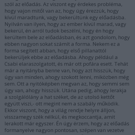
szól az előadás. Az viszont egy érdekes probléma,
hogy vajon mitől van az, hogy úgy érezzük, hogy
kívül maradtunk, vagy bekerültünk egy előadásba.
Nyilván van ilyen, hogy az ember kívül marad, vagy
bekerül, én arról tudok beszélni, hogy én hogy
kerültem bele az előadásban, és azt gondolom, hogy
ebben nagyon sokat számít a forma. Nekem ez a
forma segített abban, hogy első pillanattól
bekerüljek ebbe az előadásba. Ahogy például a
Csabi elaraszolgatott, és már ott pofára esett. Tehát
már a nyitányba benne van, hogy azt hisszük, hogy
úgy van minden, ahogy szokott lenni, miközben még
sem. Ott a nyitóképben megvan az, hogy semmi sem
úgy van, ahogy hisszük. Utána pedig, ahogy lerakja
a szolgálólány a hat széket, de az utolsó kettőt
együtt viszi,- ott megint nem a szabály működik.
Ekkor viszont, hogy a világ rendje helyre álljon,
visszamegy szék nélkül, és megkoccantja, amit
lerakott már egyszer. Én úgy érzem, hogy az előadás
formanyelve nagyon pontosan, szépen van vezetve