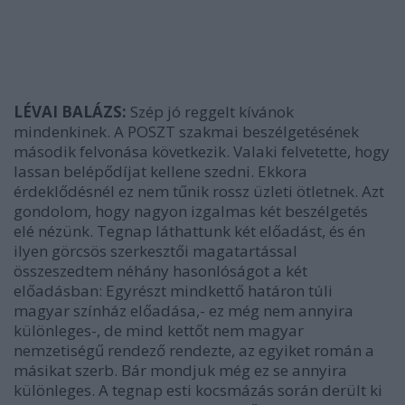
LÉVAI BALÁZS:
Szép jó reggelt kívánok
mindenkinek. A POSZT szakmai beszélgetésének
második felvonása következik. Valaki felvetette, hogy
lassan belépődíjat kellene szedni. Ekkora
érdeklődésnél ez nem tűnik rossz üzleti ötletnek. Azt
gondolom, hogy nagyon izgalmas két beszélgetés
elé nézünk. Tegnap láthattunk két előadást, és én
ilyen görcsös szerkesztői magatartással
összeszedtem néhány hasonlóságot a két
előadásban: Egyrészt mindkettő határon túli
magyar színház előadása,- ez még nem annyira
különleges-, de mind kettőt nem magyar
nemzetiségű rendező rendezte, az egyiket román a
másikat szerb. Bár mondjuk még ez se annyira
különleges. A tegnap esti kocsmázás során derült ki