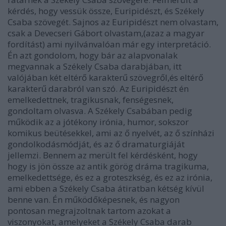
kérdés, hogy vessük össze, Euripidészt, és Székely
Csaba szövegét. Sajnos az Euripidészt nem olvastam,
csak a Devecseri Gábort olvastam,(azaz a magyar
fordítást) ami nyilvánvalóan már egy interpretáció.
Én azt gondolom, hogy bár az alapvonalak
megvannak a Székely Csaba darabjában, itt
valójában két eltérő karakterű szövegről,és eltérő
karakterű darabról van szó. Az Euripidészt én
emelkedettnek, tragikusnak, fenségesnek,
gondoltam olvasva. A Székely Csabában pedig
működik az a jótékony irónia, humor, sokszor
komikus beütésekkel, ami az ő nyelvét, az ő színházi
gondolkodásmódját, és az ő dramaturgiáját
jellemzi. Bennem az merült fel kérdésként, hogy
hogy is jön össze az antik görög dráma tragikuma,
emelkedettsége, és ez a groteszkség, és ez az irónia,
ami ebben a Székely Csaba átiratban kétség kívül
benne van. Én működőképesnek, és nagyon
pontosan megrajzoltnak tartom azokat a
viszonyokat, amelyeket a Székely Csaba darab