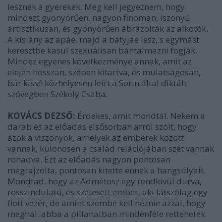
lesznek a gyerekek. Meg kell jegyeznem, hogy
mindezt gyönyörűen, nagyon finoman, iszonyú
artisztikusan, és gyönyörűen ábrázolták az alkotók.
A kislány az apáé, majd a bátyjáé lesz, s egymást
keresztbe kasul szexuálisan bántalmazni fogják.
Mindez egyenes következménye annak, amit az
elején hosszan, szépen kitartva, és mulatságosan,
bár kissé közhelyesen leírt a Sorin által diktált
szövegben Székely Csaba.
KOVÁCS DEZSŐ:
Érdekes, amit mondtál. Nekem a
darab és az előadás elsősorban arról szólt, hogy
azok a viszonyok, amelyek az emberek között
vannak, különösen a család relációjában szét vannak
rohadva. Ezt az előadás nagyon pontosan
megrajzolta, pontosan kitette ennek a hangsúlyait.
Mondtad, hogy az Admétosz egy rendkívül durva,
rosszindulatú, és szétesett ember, aki látszólag egy
flott vezér, de amint szembe kell néznie azzal, hogy
meghal, abba a pillanatban mindenféle rettenetek