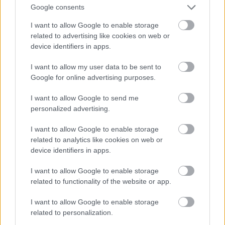
ilyen fajta munkát végeztem, tehát tudom jól milyen
Google consents
ez az alkalmazotti lét. Értem, hogy te most fel vagy
I want to allow Google to enable storage
háborodva, de én, meg viszont muszáj, hogy
related to advertising like cookies on web or
visszavegyem az érvelést. Azt gondolom, hogy ha
device identifiers in apps.
még le is diktálják, és el is mondják a darabot, én
utána azt fogom látni, amit látok, és nem tudok
I want to allow my user data to be sent to
másról beszélni, mint, hogy milyen hatással van rám
Google for online advertising purposes.
az, hogy valamilyen közhellyel szembesülök. Igaz,
rendkívül pontosan, nagyon finoman, de még is csak
I want to allow Google to send me
közhelyet látok ábrázolva. Egy szeretetlen családot
personalized advertising.
látok, s egy öntelt, a hatalommámorába beleszédült,
határait nem ismerő férfit, aki nem törődik a
I want to allow Google to enable storage
related to analytics like cookies on web or
feleségével. Ez egy olyan férfi, aki a cselédlány
device identifiers in apps.
fenekét nézi, mint ahogyan általában minden pasas.
Én a filmeken, és egyéb színdarabokon edződtem,
I want to allow Google to enable storage
tehát nem a görög drámán, ami nem dráma, mert én
related to functionality of the website or app.
is tudom. Mai értelemben, ahogy ismerjük a drámát,
úgy itt nem tudom mi fog történni. "Vajon ő lesz az?
I want to allow Google to enable storage
Szereti? Nem szereti? Visszaszeret? Átszeret?" Ebben
related to personalization.
az értelemben, ebben a darabban tisztán le van