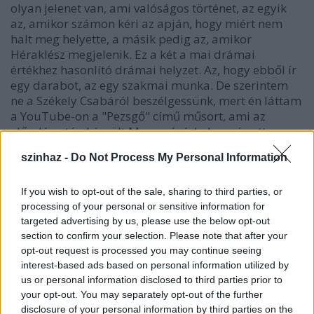
olyan jelenet van, ami valóságos történet, az egyik
az, amikor számon kéri az apján, hogy miért nem
halt meg helyette, a másik pedig az, amikor
Héraklész megjelenik. Ez a két a mai drámai
értékhez hasonlító drámai helyzet. Az, hogy ebből ír
egy darabot, az egy szakmai munka. De szerintem
ne a Székely Csabáról beszélgessünk, mert én láttam
a YouTube-on a "Pezsgő" című műsort, ami az
előadás után készült Marosvásárhelyen, és ott a
Csaba azt mondta, hogy ő ebben a darabban
szinhaz -
Do Not Process My Personal Information
alkalmazott munkás volt. A rendező lediktálta neki a
darabot, majd ő egyébként a dialógusokat írta meg,
s ő felelt a darabszöveg humoráért is, valamint
If you wish to opt-out of the sale, sharing to third parties, or
processing of your personal or sensitive information for
bizonyos értelembe a figurákért is ő volt a felelős.
targeted advertising by us, please use the below opt-out
section to confirm your selection. Please note that after your
LÉVAI BALÁZS:
Óriási szerencsénk van, mert Székely
opt-out request is processed you may continue seeing
Csaba itt van. Kérdezzük meg tőle, hogy még mindig
interest-based ads based on personal information utilized by
kitart-e az akkori álláspont mellett?
us or personal information disclosed to third parties prior to
your opt-out. You may separately opt-out of the further
SZÉKELY CSABA:
Köszönöm a kérdést. Igen,
disclosure of your personal information by third parties on the