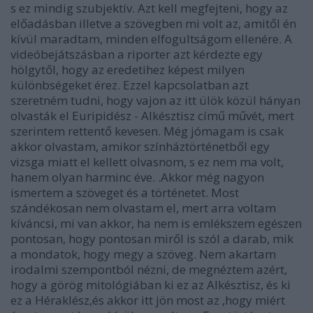
s ez mindig szubjektív. Azt kell megfejteni, hogy az
előadásban illetve a szövegben mi volt az, amitől én
kívül maradtam, minden elfogultságom ellenére. A
videóbejátszásban a riporter azt kérdezte egy
hölgytől, hogy az eredetihez képest milyen
különbségeket érez. Ezzel kapcsolatban azt
szeretném tudni, hogy vajon az itt ülök közül hányan
olvasták el Euripidész - Alkésztisz című művét, mert
szerintem rettentő kevesen. Még jómagam is csak
akkor olvastam, amikor színháztörténetből egy
vizsga miatt el kellett olvasnom, s ez nem ma volt,
hanem olyan harminc éve. .Akkor még nagyon
ismertem a szöveget és a történetet. Most
szándékosan nem olvastam el, mert arra voltam
kíváncsi, mi van akkor, ha nem is emlékszem egészen
pontosan, hogy pontosan miről is szól a darab, mik
a mondatok, hogy megy a szöveg. Nem akartam
irodalmi szempontból nézni, de megnéztem azért,
hogy a görög mitológiában ki ez az Alkésztisz, és ki
ez a Héraklész,és akkor itt jön most az ,hogy miért