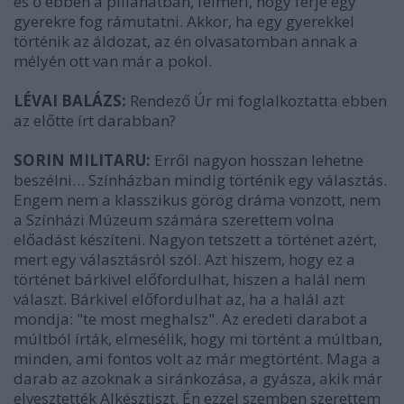
és ő ebben a pillanatban, felméri, hogy férje egy
gyerekre fog rámutatni. Akkor, ha egy gyerekkel
történik az áldozat, az én olvasatomban annak a
mélyén ott van már a pokol.
LÉVAI BALÁZS:
Rendező Úr mi foglalkoztatta ebben
az előtte írt darabban?
SORIN MILITARU:
Erről nagyon hosszan lehetne
beszélni… Színházban mindig történik egy választás.
Engem nem a klasszikus görög dráma vonzott, nem
a Színházi Múzeum számára szerettem volna
előadást készíteni. Nagyon tetszett a történet azért,
mert egy választásról szól. Azt hiszem, hogy ez a
történet bárkivel előfordulhat, hiszen a halál nem
választ. Bárkivel előfordulhat az, ha a halál azt
mondja: "te most meghalsz". Az eredeti darabot a
múltból írták, elmesélik, hogy mi történt a múltban,
minden, ami fontos volt az már megtörtént. Maga a
darab az azoknak a siránkozása, a gyásza, akik már
elvesztették Alkésztiszt. Én ezzel szemben szerettem