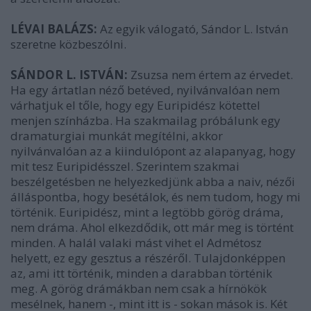
LÉVAI BALÁZS:
Az egyik válogató, Sándor L. István
szeretne közbeszólni.
SÁNDOR L. ISTVÁN:
Zsuzsa nem értem az érvedet.
Ha egy ártatlan néző betéved, nyilvánvalóan nem
várhatjuk el tőle, hogy egy Euripidész kötettel
menjen színházba. Ha szakmailag próbálunk egy
dramaturgiai munkát megítélni, akkor
nyilvánvalóan az a kiindulópont az alapanyag, hogy
mit tesz Euripidésszel. Szerintem szakmai
beszélgetésben ne helyezkedjünk abba a naiv, nézői
álláspontba, hogy besétálok, és nem tudom, hogy mi
történik. Euripidész, mint a legtöbb görög dráma,
nem dráma. Ahol elkezdődik, ott már meg is történt
minden. A halál valaki mást vihet el Admétosz
helyett, ez egy gesztus a részéről. Tulajdonképpen
az, ami itt történik, minden a darabban történik
meg. A görög drámákban nem csak a hírnökök
mesélnek, hanem -, mint itt is - sokan mások is. Két