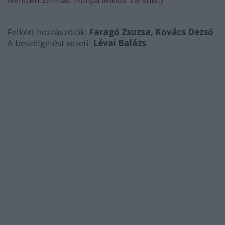
Nemzeti Színház Tompa Miklós Társulat)
Felkért hozzászólók:
Faragó Zsuzsa, Kovács Dezső
A beszélgetést vezeti:
Lévai Balázs