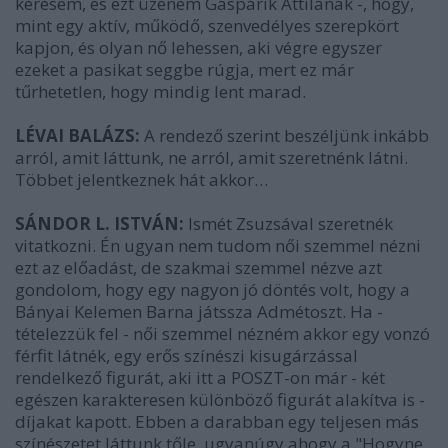
kérésem, és ezt üzenem Gáspárik Attilának -, hogy,
mint egy aktív, működő, szenvedélyes szerepkört
kapjon, és olyan nő lehessen, aki végre egyszer
ezeket a pasikat seggbe rúgja, mert ez már
tűrhetetlen, hogy mindig lent marad.
LÉVAI BALÁZS:
A rendező szerint beszéljünk inkább
arról, amit láttunk, ne arról, amit szeretnénk látni.
Többet jelentkeznek hát akkor…
SÁNDOR L. ISTVÁN:
Ismét Zsuzsával szeretnék
vitatkozni. Én ugyan nem tudom női szemmel nézni
ezt az előadást, de szakmai szemmel nézve azt
gondolom, hogy egy nagyon jó döntés volt, hogy a
Bányai Kelemen Barna játssza Admétoszt. Ha -
tételezzük fel - női szemmel nézném akkor egy vonzó
férfit látnék, egy erős színészi kisugárzással
rendelkező figurát, aki itt a POSZT-on már - két
egészen karakteresen különböző figurát alakítva is -
díjakat kapott. Ebben a darabban egy teljesen más
színészetet láttunk tőle, ugyanúgy ahogy a "Hogyne