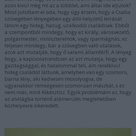
azon kívül még mi az a többlet, ami által ide eljutok?
Most jutottam el oda, hogy úgy érzem, hogy a Csaba
szövegében lényegében egy álló helyzetű leírását
látom egy hideg, hazug, uralkodói családnak. Ebből
a szempontból mindegy, hogy ez király, városvezető,
polgármester, miniszterelnök, vagy iparmágnás, ez
teljesen mindegy, bár a szövegben való utalások,
azok azt mutatják, hogy ő valami államférfi. A lényeg
hogy, a kapcsolatrendszer az azt mutatja, hogy egy
gazdagsággal, és hatalommal teli, ám rendkívül
hideg családot láttunk, amelyben van egy szomorú,
barna lény, aki kedvesen mosolyogva, de
ugyanakkor rémségesen szomorúan mászkál, s ez
nem más, mint Alkésztisz. Egyik problémám az, hogy
az alvilágba történő alámerülés meglehetősen
közhelyesre sikeredett.