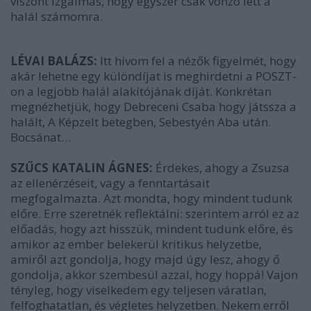
viszont izgalmas, hogy egyszer csak vonzó lett a
halál számomra.
LÉVAI BALÁZS:
Itt hívom fel a nézők figyelmét, hogy
akár lehetne egy különdíjat is meghirdetni a POSZT-
on a legjobb halál alakítójának díját. Konkrétan
megnézhetjük, hogy Debreceni Csaba hogy játssza a
halált, A Képzelt betegben, Sebestyén Aba után.
Bocsánat…
SZŰCS KATALIN ÁGNES:
Érdekes, ahogy a Zsuzsa
az ellenérzéseit, vagy a fenntartásait
megfogalmazta. Azt mondta, hogy mindent tudunk
előre. Erre szeretnék reflektálni: szerintem arról ez az
előadás, hogy azt hisszük, mindent tudunk előre, és
amikor az ember belekerül kritikus helyzetbe,
amiről azt gondolja, hogy majd úgy lesz, ahogy ő
gondolja, akkor szembesül azzal, hogy hoppá! Vajon
tényleg, hogy viselkedem egy teljesen váratlan,
felfoghatatlan, és végletes helyzetben. Nekem erről