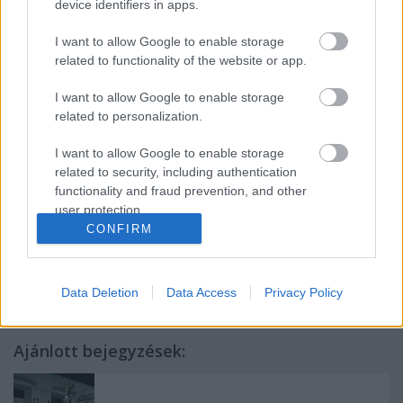
device identifiers in apps.
magyar zeneszerző és zenepedagógus tiszteletére. A
mű premierjét tavaly nyáron, a IX. Magyar
I want to allow Google to enable storage
Táncfesztivál nyitónapján tartották. Azóta a
related to functionality of the website or app.
rendszeresen játszott darab szép hazai és
nemzetközi sikereket tudhat magáénak.
I want to allow Google to enable storage
related to personalization.
I want to allow Google to enable storage
Forrás: Győri Balett
related to security, including authentication
functionality and fraud prevention, and other
user protection.
CONFIRM
Data Deletion
Data Access
Privacy Policy
Ajánlott bejegyzések: