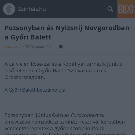
Színház.hu
Pozsonyban és Nyizsnij Novgorodban
a Győri Balett
szinhazhu
•
2014. június 11.
A La vie en Rose-zal és a Kodállyal turnézik június
első felében a Győri Balett Szlovákiában és
Oroszországban.
A Győri Balett beszámolója:
Pozsonyban június 6-án az
Eurocontext.sk
elnevezésű nemzetközi színházi fesztivál keretében
vendégszerepeltek a győriek több külföldi
társulattal együtt. Június 9-én pedig a városvezetés