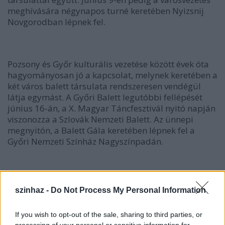
meghívására négynapos turné keretében Nyizsnij
Novgorodban lépnek fel.
Pozsony és Győr kulturális vezetése között évek óta
hagyományosan jó a kapcsolat, melynek keretében a
két város balett társulata rendszeresen vendégül
látja egymást. A Győri Balett legutóbbi fellépését
június 16-án, a X. Magyar Táncfesztivál nyitó napján
viszonozza a Szlovák Nemzeti Balett. Az ünnepi
megnyitón, a Balett Gála keretében lépnek fel a
Győri Nemzeti Színház Nagyszínpadán.
szinhaz -
Do Not Process My Personal Information
If you wish to opt-out of the sale, sharing to third parties, or
processing of your personal or sensitive information for