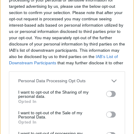
targeted advertising by us, please use the below opt-out
section to confirm your selection. Please note that after your
opt-out request is processed you may continue seeing
interest-based ads based on personal information utilized by
us or personal information disclosed to third parties prior to
your opt-out. You may separately opt-out of the further
disclosure of your personal information by third parties on the
IAB’s list of downstream participants. This information may
also be disclosed by us to third parties on the
IAB’s List of
Downstream Participants
that may further disclose it to other
third parties.
Az orosz nagyváros nem először hívta meg a Győri
Please note that this website/app uses one or more Google
Personal Data Processing Opt Outs
Balett társulatát.
Kiss János
, a társulat igazgatója
services and may gather and store information including but
különösen fontosnak tartja az orosz bemutatkozást,
not limited to your visit or usage behaviour. You may click to
I want to opt-out of the Sharing of my
hiszen a helyi balett tradíciók magasra teszik a
personal data.
grant or deny consent to Google and its third-party tags to
Opted In
mércét.
use your data for below specified purposes in below Google
consent section.
I want to opt-out of the Sale of my
Personal Data.
Opted In
A
La vie en Rose – Rózsaszínház
című táncjátékot
I want to opt-out of processing my