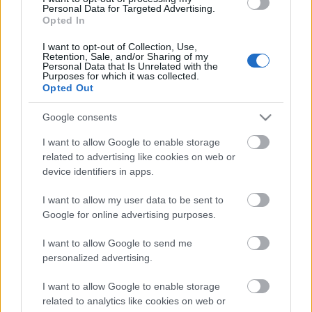
2011. őszén mutatta be a Győri Balett. A belga
Personal Data for Targeted Advertising.
koreográfus,
Ben van Cauwenbergh
Nyugat-
Opted In
Európában közkedvelt, nagy sikerrel játszott
darabja a párizsi sanzonok hőskorát mutatja be egy
I want to opt-out of Collection, Use,
Retention, Sale, and/or Sharing of my
utcai harmonikás Jef élményein keresztül, aki egykor
Personal Data that Is Unrelated with the
Purposes for which it was collected.
a „ Legnagyobbak” kísérőzenésze volt.
Opted Out
Google consents
A darab olyan fantasztikus egyéniségeknek állít
emléket mint,
Edith Piaf, Maurice Chevalier,
I want to allow Google to enable storage
Gilbert Bécaud
és
Jacques Brel
. Felcsendülő
related to advertising like cookies on web or
örökzöldjeiken keresztül megelevenedik
device identifiers in apps.
szerelemmel és csalódásokkal teli izgalmas életük. A
Győri Balett az elmúlt két évben számos hazai és
I want to allow my user data to be sent to
külföldi előadáson nagy sikerrel mutatta be a belga
Google for online advertising purposes.
koreográfus alkotását.
I want to allow Google to send me
personalized advertising.
I want to allow Google to enable storage
A
Kodály
című darabot a társulat fiatal
related to analytics like cookies on web or
koreográfusa,
Velekei László
készítette a kitűnő