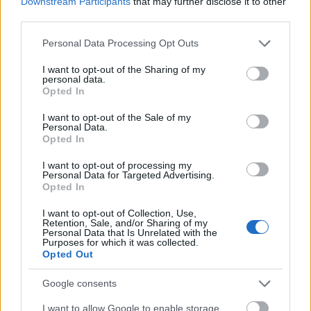
bemutató kiállítás, amely a sátor előterében a
Downstream Participants
that may further disclose it to other
legnagyobb magyar cirkuszművészeknek állít
third parties.
emléket. A tablókon olyan művészek élete elevenedik
Please note that this website/app uses one or more Google
Personal Data Processing Opt Outs
meg, mint
Corodini
(Göndör Miklós) artista-bűvész,
services and may gather and store information including but
Donnert János
és
Donnert Károly
idomárok,
not limited to your visit or usage behaviour. You may click to
I want to opt-out of the Sharing of my
Simon Tibor
artista,
Rodolfó
(Gács Rezső) bűvész,
personal data.
grant or deny consent to Google and its third-party tags to
Eötvös Gábor, Weisz Nándor, Hortobágyi Károly
Opted In
use your data for below specified purposes in below Google
artisták,
Giuseppe Baroccaldi
és
Wulff Ede
consent section.
I want to opt-out of the Sale of my
cirkuszművészek,
Beketow Mátyás
idomár,
Personal Data.
cirkuszigazgató valamint idősebb
Richter József
Opted In
artista. Az előadások előtt archív felvételekkel is
I want to opt-out of processing my
megidézik a legendás művészek alakjait, a péntek
Personal Data for Targeted Advertising.
esti díszelőadás után pedig tűzijátékkal köszöntik a
Opted In
60 éves intézményt.
I want to opt-out of Collection, Use,
Retention, Sale, and/or Sharing of my
Personal Data that Is Unrelated with the
Kriza Zsigmond
korábban az MTI-nek azt mondta:
Purposes for which it was collected.
Opted Out
a legrégebbi magyar kulturális vállalatnak számító
MACIVA működésének első 30-40 éve egyet jelentett
Google consents
a magyar cirkuszművészet történetével. "Azt
szeretnénk demonstrálni a POSZT-os születésnapi
I want to allow Google to enable storage