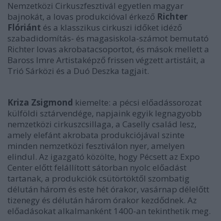
Nemzetközi Cirkuszfesztivál egyetlen magyar
bajnokát, a lovas produkcióval érkező
Richter
Flóriánt
és a klasszikus cirkuszi időket idéző
szabadidomítás- és magasiskola-számot bemutató
Richter lovas akrobatacsoportot, és mások mellett a
Baross Imre Artistaképző frissen végzett artistáit, a
Trió Sárközi és a Duó Deszka tagjait.
Kriza Zsigmond
kiemelte: a pécsi előadássorozat
külföldi sztárvendége, napjaink egyik legnagyobb
nemzetközi cirkuszcsillaga, a Caselly család lesz,
amely elefánt akrobata produkciójával szinte
minden nemzetközi fesztiválon nyer, amelyen
elindul. Az igazgató közölte, hogy Pécsett az Expo
Center előtt felállított sátorban nyolc előadást
tartanak, a produkciók csütörtöktől szombatig
délután három és este hét órakor, vasárnap délelőtt
tizenegy és délután három órakor kezdődnek. Az
előadásokat alkalmanként 1400-an tekinthetik meg.