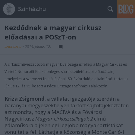
Színház.hu
Kezdődnek a magyar cirkusz
előadásai a POSzT-on
szinhazhu
•
2014. június 12.
A cirkuszművészet több magyar kiválósága is fellép a Magyar Cirkusz és
Varieté Nonprofit Kft. különleges sátras születésnapi előadásain,
amelyeket a szervezet fennállásának 60. évfordulója alkalmából tartanak
június 12. és 15. között a Pécsi Országos Színházi Találkozón.
Kriza Zsigmond
, a vállalat igazgatója szerdán a
baranyai megyeszékhelyen tartott sajtótájékoztatón
azt mondta, hogy a MACIVA és a Fővárosi
Nagycirkusz
Magyar cirkuszcsillagok 2
című
gálaműsora a jelenlegi legjobb magyar artistákat
vonultatja fel. Láthatja a közönség a Monte Carló-i