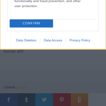
functionality and fraud prevention, and other
user protection.
Kriza Zsigmond
megemlítette, hogy a MACIVA több
mint két évtizede nem indított sátras utazó cirkuszt,
ha azonban a pécsi bemutató jól sikerül,
CONFIRM
megfontolják, hogy újra országszerte tartsanak
ilyen, a műfajt népszerűsítő bemutatókat.
Data Deletion
Data Access
Privacy Policy
Forrás: MTI
Címkék:
poszt