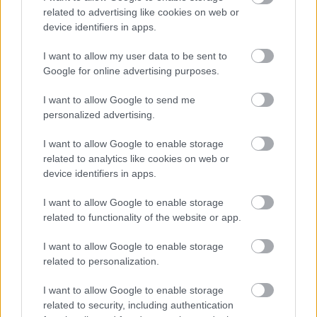
gálaműsorral hogy nem csak nagy hagyománya, de
related to advertising like cookies on web or
erős jelene is van a magyar cirkusznak és maga a
device identifiers in apps.
műfaj egy nagyon szórakoztató és igazán 21.
századi, megújulásra mindig képes
I want to allow my user data to be sent to
előadóművészeti ág, amelyhez a színházi fesztivál
Google for online advertising purposes.
nagyon jó keretet ad" - emelte ki.
I want to allow Google to send me
personalized advertising.
Az 1954-ben még Országos Cirkuszvállalat néven
I want to allow Google to enable storage
alapított cég a cirkuszi műfaj hazai népszerűségét
related to analytics like cookies on web or
nemcsak a Fővárosi Nagycirkusz üzemeltetésével,
device identifiers in apps.
hanem egészen 1992-ig sátras utazó cirkuszok
működtetésével alapozta meg. A MACIVA a 60-as,
I want to allow Google to enable storage
70-es években 250 cirkuszkocsival és több mint 300
related to functionality of the website or app.
magyar artistával, továbbá tigrisekből,
oroszlánokból, elefántokból álló menazsériával járta
I want to allow Google to enable storage
a vidéki nagyvárosokat, de komplett magyar
related to personalization.
cirkuszműsorral eljutott Bulgáriába, az NDK-ba,
Jugoszláviába, sőt Görögországba és a skandináv
I want to allow Google to enable storage
országokba is.
related to security, including authentication