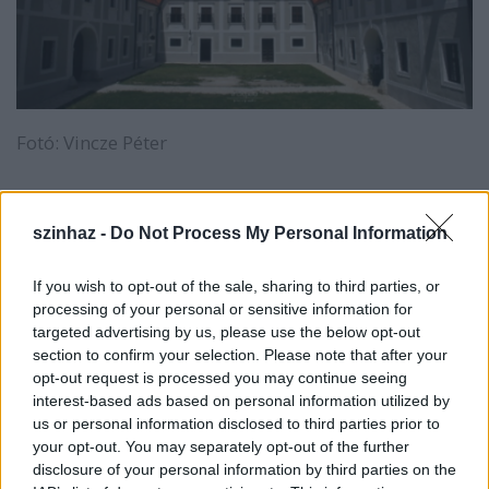
Fotó: Vincze Péter
Tisler Anna,
Sümeg város sajtóreferense az MTI-nek
szinhaz -
Do Not Process My Personal Information
elmondta: a palotajátékok programsorozatának
gerincét idén is a Pannon Várszínház előadásai
If you wish to opt-out of the sale, sharing to third parties, or
adják. A sümegi színpadon láthatja a közönség a
processing of your personal or sensitive information for
Toldi
című musical-költeményt, amelynek zenéjét
targeted advertising by us, please use the below opt-out
Szarka Gyula
, a Ghymes frontembere szerezte.
section to confirm your selection. Please note that after your
Jegyet válthat a nagyérdemű a
Hegedűs a háztetőn
opt-out request is processed you may continue seeing
című musicalre is,
Gazdag Tibor
főszereplésével –
interest-based ads based on personal information utilized by
fűzte hozzá a sajtóreferens.
us or personal information disclosed to third parties prior to
your opt-out. You may separately opt-out of the further
disclosure of your personal information by third parties on the