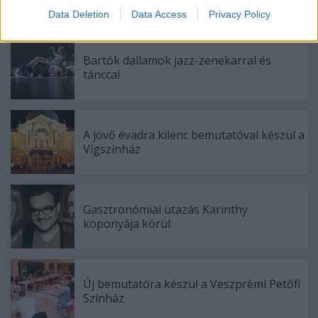
I want to allow Google to enable storage
Data Deletion
Data Access
Privacy Policy
related to security, including authentication
functionality and fraud prevention, and other
user protection.
Bartók dallamok jazz-zenekarral és
tánccal
A jövő évadra kilenc bemutatóval készül a
Vígszínház
Gasztronómiai utazás Karinthy
koponyája körül
Új bemutatóra készül a Veszprémi Petőfi
Színház