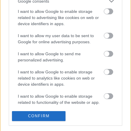
Google consents
rendezvény ideje alatt, köztük
Udvardi Erzsébet
festőművész tárlata.
I want to allow Google to enable storage
related to advertising like cookies on web or
device identifiers in apps.
Forrás: MTI
I want to allow my user data to be sent to
Google for online advertising purposes.
I want to allow Google to send me
personalized advertising.
I want to allow Google to enable storage
related to analytics like cookies on web or
device identifiers in apps.
I want to allow Google to enable storage
related to functionality of the website or app.
Ajánlott bejegyzések:
I want to allow Google to enable storage
CONFIRM
related to personalization.
Különleges találkozások Zsámbékon