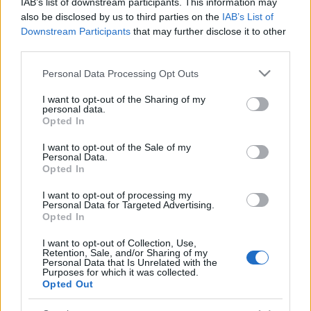
IAB’s list of downstream participants. This information may
A legkisebbeknek szánják a szervezők
Az óriás
also be disclosed by us to third parties on the
IAB’s List of
nyomában
című zenés mesejátékot. A
Meseautó
című
Downstream Participants
that may further disclose it to other
third parties.
zenés vígjáték mellet része a programsorozatnak
A
padlás
című musical is, amely közkívánatra került a
Please note that this website/app uses one or more Google
Personal Data Processing Opt Outs
műsorba – mondta.
Tisler Anna
kiemelte: a
Figaro
services and may gather and store information including but
házassága
című előadásban, amelyet június 14-én
not limited to your visit or usage behaviour. You may click to
I want to opt-out of the Sharing of my
láthat a közönség,
Rékasi Károly
lesz a főszereplő.
personal data.
grant or deny consent to Google and its third-party tags to
Opted In
use your data for below specified purposes in below Google
consent section.
I want to opt-out of the Sale of my
Personal Data.
A sümegi Püspöki Palota 2011-ben újulhatott meg,
Opted In
azóta nagyszerű ”díszlete” a színházi
I want to opt-out of processing my
rendezvénysorozatnak, hiszen a palotaudvarról
Personal Data for Targeted Advertising.
feltekintve a megszépült, kivilágított vár magaslik a
Opted In
publikum szeme elé.
Tisler Anna
hozzáfűzte: a 300
millió forintnyi európai uniós beruházás fejében
I want to opt-out of Collection, Use,
Retention, Sale, and/or Sharing of my
vállalt kötelezettség az volt, hogy a palotát pezsgő
Personal Data that Is Unrelated with the
Purposes for which it was collected.
élettel kell megtölteni, ennek része a színházi
Opted Out
előadássorozat is – szögezte le. Hozzátette: számos
kiállítás is várja az érdeklődőket a palotában a