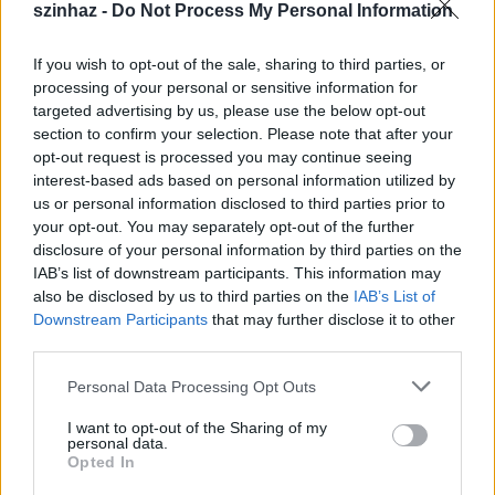
szinhaz -
Do Not Process My Personal Information
Fotó: Varga Gábor
If you wish to opt-out of the sale, sharing to third parties, or
processing of your personal or sensitive information for
targeted advertising by us, please use the below opt-out
A film másik főszereplője
Eszenyi Enikő
, a
section to confirm your selection. Please note that after your
forgatókönyvet
Kern András
és
Vámos Miklós
opt-out request is processed you may continue seeing
közösen írta, az operatőr
Ragályi Elemér
.
Szekeres
interest-based ads based on personal information utilized by
Dénes
producer elmondta, hogy a film száz
us or personal information disclosed to third parties prior to
százalékban magyar, a költségvetés 355 millió
your opt-out. You may separately opt-out of the further
forint, ebből 200 milliót a Magyar Nemzeti Filmalap
disclosure of your personal information by third parties on the
áll. A film 35 napig forog budapesti helyszíneken.
IAB’s list of downstream participants. This information may
also be disclosed by us to third parties on the
IAB’s List of
Downstream Participants
that may further disclose it to other
"Az elmúlt csaknem húsz évben egyszer írtam
third parties.
valamit, amiből filmet terveztem, de nem lett belőle
Please note that this website/app uses one or more Google
semmi. Aztán
Vámos Miklós
egyszer feljött hozzám,
Personal Data Processing Opt Outs
services and may gather and store information including but
és megkérdeztem tőle, nincs-e valami használható
not limited to your visit or usage behaviour. You may click to
I want to opt-out of the Sharing of my
filmtémája. Mondott egyet, ami nem tetszett, aztán
personal data.
grant or deny consent to Google and its third-party tags to
egy másikat, ami viszont igen, ebből készül most a
Opted In
use your data for below specified purposes in below Google
Gondolj rám. A sokadik változat fog forogni jövő