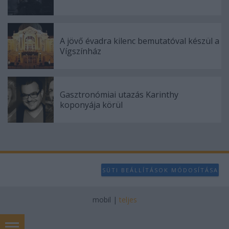
A jövő évadra kilenc bemutatóval készül a
Vígszínház
Gasztronómiai utazás Karinthy
koponyája körül
SÜTI BEÁLLÍTÁSOK MÓDOSÍTÁSA
mobil
|
teljes