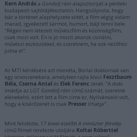
Kern András
a
Gondolj rám
alapsztoriját a pénteki
budapesti sajtótájékoztatón. Hangsúlyozta, hogy
bár a történet alaphelyzete sötét, a film végig vidám
marad, igyekezett sármot, humort, bájt tenni bele.
"Régen nem létezett művészfilm és közönségfilm,
csak mozi volt. Én is jó mozit akarok csinálni,
művészi eszközökkel, és szeretném, ha sok nézőhöz
jutna el".
Az MTI kérdésére azt mondta, Borlai doktornak van
egy orvoszenekara, amelyben rajta kívül
Fesztbaum
Béla, Cserna Antal
és
Elek Ferenc
zenél. "A doki
imádja az LGT
Gondolj rám
című számát, szeretné
elénekelni, ezért lett a film címe ez. Nyilvánvaló volt,
hogy a kísérőzenét is csak
Presser
írhatja".
Mint felidézte, 17 évvel ezelőtt
A miniszter félrelép
című filmet rendezte utoljára
Koltai Róberttel
közösen, teljesen saját filmjét, a nagy sikerű