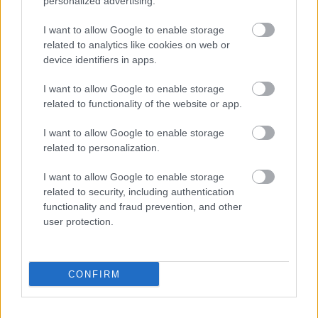
personalized advertising.
ám ő meghalt, majd egy háromoldalas novellát
írtam a témából, ami megjelent, ez vezetett végül a
I want to allow Google to enable storage
filmhez" - sorolta
Vámos Miklós
. Hozzáfűzte: a
related to analytics like cookies on web or
device identifiers in apps.
dialógusok 70 százalékát
Kern András
írta.
I want to allow Google to enable storage
related to functionality of the website or app.
Kern András
kitért arra, hogy
Heller
az egyik
kedvenc írója, hosszú évekkel ezelőtt ő írta hazai
I want to allow Google to enable storage
színpadra
A 22-es csapdájá
t.
related to personalization.
I want to allow Google to enable storage
A tragikomédiában doktor Borlai feleségét alakítja
related to security, including authentication
Eszenyi Enikő
, aki a Sztracsatellában a szintén
Kern
functionality and fraud prevention, and other
által alakított főhős szeretője volt. "A következőben
user protection.
az anyám lesz" - jegyezte meg mosolyogva
Kern
András
.
Eszenyi Enikő
elmondta, hogy a feleség -
aki bírónő - karaktere rejtélyes, a házassága pedig
CONFIRM
válságba kerül.