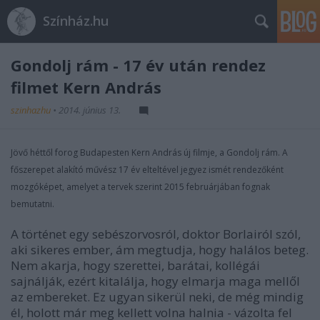
Színház.hu
Gondolj rám - 17 év után rendez
filmet Kern András
szinhazhu
•
2014. június 13.
Jövő héttől forog Budapesten Kern András új filmje, a Gondolj rám. A
főszerepet alakító művész 17 év elteltével jegyez ismét rendezőként
mozgóképet, amelyet a tervek szerint 2015 februárjában fognak
bemutatni.
A történet egy sebészorvosról, doktor Borlairól szól,
aki sikeres ember, ám megtudja, hogy halálos beteg.
Nem akarja, hogy szerettei, barátai, kollégái
sajnálják, ezért kitalálja, hogy elmarja maga mellől
az embereket. Ez ugyan sikerül neki, de még mindig
él, holott már meg kellett volna halnia - vázolta fel