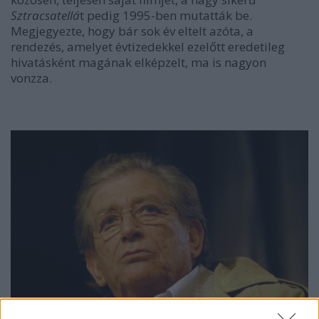
Sztracsatellá
t pedig 1995-ben mutatták be.
Megjegyezte, hogy bár sok év eltelt azóta, a
rendezés, amelyet évtizedekkel ezelőtt eredetileg
hivatásként magának elképzelt, ma is nagyon
vonzza.