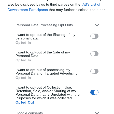
színházat, táncot ötvöző fesztiválra olyan
also be disclosed by us to third parties on the
IAB’s List of
zenekarokat hívtak meg, amelynek tagjai egyben
Downstream Participants
that may further disclose it to other
képzőművészek is, így a koncertek vizuális
third parties.
élményekkel, vetítéssel egészülnek ki - hangsúlyozta
Nadrai
Róbert
programszervező.
Please note that this website/app uses one or more Google
Personal Data Processing Opt Outs
services and may gather and store information including but
not limited to your visit or usage behaviour. You may click to
I want to opt-out of the Sharing of my
A filmművészeti program keretében az avantgarde
personal data.
grant or deny consent to Google and its third-party tags to
korszak rövidfilmjeiből adnak válogatást, a
Opted In
use your data for below specified purposes in below Google
divatbemutatón
Sustik Kriszta
ruhatervező
consent section.
kollekcióját vonultatják fel. A régi színházteremben a
I want to opt-out of the Sale of my
Personal Data.
Soltis Lajos Színház társulata a
Menedék/Asylium
Opted In
című színházi produkciót mutatja be, az irodalmi
színpadon Torma Attila előadásában a
Találkozás -
I want to opt-out of processing my
Personal Data for Targeted Advertising.
Kassák Lajos verseivel
című műsort láthatja a
Opted In
közönség - ismertették a szervezők.
I want to opt-out of Collection, Use,
Retention, Sale, and/or Sharing of my
A fesztivál keretében szombaton átadnak egy
Personal Data that Is Unrelated with the
könyvtárrá alakított telefonfülkét az Európa téren. A
Purposes for which it was collected.
Bibliofülke megnyitóján
Máriás
Béla "drMáriás"
Opted Out
író, festő, zenész, a Tudósok együttes frontembere
Google consents