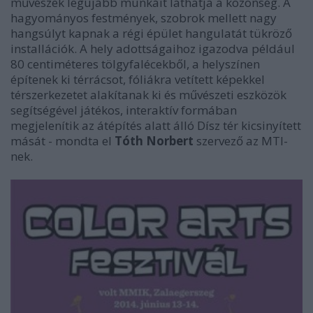
művészek legújabb munkáit láthatja a közönség. A
hagyományos festmények, szobrok mellett nagy
hangsúlyt kapnak a régi épület hangulatát tükröző
installációk. A hely adottságaihoz igazodva például
80 centiméteres tölgyfalécekből, a helyszínen
építenek ki térrácsot, fóliákra vetített képekkel
térszerkezetet alakítanak ki és művészeti eszközök
segítségével játékos, interaktív formában
megjelenítik az átépítés alatt álló Dísz tér kicsinyített
mását - mondta el
Tóth
Norbert
szervező az MTI-
nek.