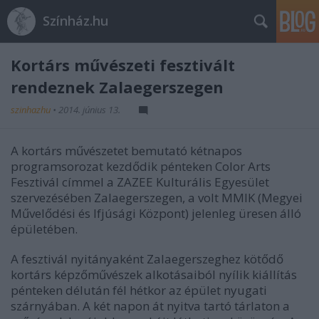
Színház.hu
Kortárs művészeti fesztivált
rendeznek Zalaegerszegen
szinhazhu
•
2014. június 13.
A kortárs művészetet bemutató kétnapos
programsorozat kezdődik pénteken Color Arts
Fesztivál címmel a ZAZEE Kulturális Egyesület
szervezésében Zalaegerszegen, a volt MMIK (Megyei
Művelődési és Ifjúsági Központ) jelenleg üresen álló
épületében.
A fesztivál nyitányaként Zalaegerszeghez kötődő
kortárs képzőművészek alkotásaiból nyílik kiállítás
pénteken délután fél hétkor az épület nyugati
szárnyában. A két napon át nyitva tartó tárlaton a