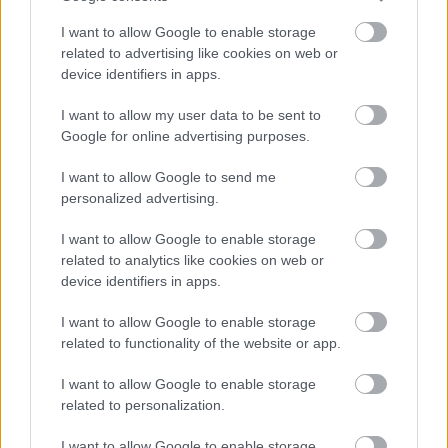
működik közre.
I want to allow Google to enable storage
related to advertising like cookies on web or
device identifiers in apps.
I want to allow my user data to be sent to
Google for online advertising purposes.
I want to allow Google to send me
personalized advertising.
I want to allow Google to enable storage
related to analytics like cookies on web or
device identifiers in apps.
drMáriás
I want to allow Google to enable storage
related to functionality of the website or app.
Az utcai könyvespolc lehetővé teszi, hogy a járókelők
I want to allow Google to enable storage
szabadon hozzáférhessenek az olvasnivalóhoz. A
related to personalization.
kölcsönzésről, a kötetek frissítéséről az egyesület
gondoskodik, és ugyancsak ők vállalták a
I want to allow Google to enable storage