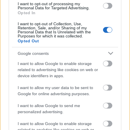
I want to opt-out of processing my
Personal Data for Targeted Advertising.
Opted In
Kerényi Imre
az Újszínház Keresztény Színházi
Fesztiválján rendezett beszélgetésen azt
mondta el
:
I want to opt-out of Collection, Use,
világméretű problémának tartja, hogy a rendező- és
Retention, Sale, and/or Sharing of my
Personal Data that Is Unrelated with the
dramaturgképzésben egy olyan izmus vette át az
Purposes for which it was collected.
oktatási főhatalmat, amelyik egy olyanfajta
Opted Out
megközelítést honosít meg, amiben a dekadencia
érvényesül, és aminek a lényege a köpködés, a
Google consents
lekicsinylés.
I want to allow Google to enable storage
related to advertising like cookies on web or
Kerényi
szerint a színházakat meg kell szabadítani a
device identifiers in apps.
dramaturgok és kritikusok hipnózisától. Egy új úton
kell elindulni, fel kell venni a harcot. "Ez egy nagyon
I want to allow my user data to be sent to
nagy harc. Ez a buzilobbi tulajdonképpen. Ez az
Google for online advertising purposes.
egész nemzetközi opera- és filmvilágot átszövi. Fel
kell ismerni a helyzetet, fel kell venni a harcot. Ez
I want to allow Google to send me
ellen előadások sorát kell létrehozni, de főleg
personalized advertising.
iskolákat" - mondta a miniszterelnöki megbízott.
I want to allow Google to enable storage
related to analytics like cookies on web or