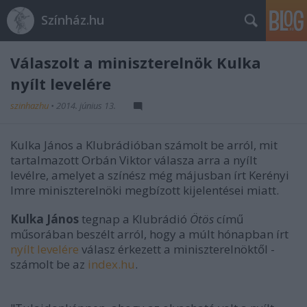
Színház.hu
Válaszolt a miniszterelnök Kulka
nyílt levelére
szinhazhu
•
2014. június 13.
Kulka János a Klubrádióban számolt be arról, mit
tartalmazott Orbán Viktor válasza arra a nyílt
levélre, amelyet a színész még májusban írt Kerényi
Imre miniszterelnöki megbízott kijelentései miatt.
Kulka János
tegnap a Klubrádió
Ötös
című
műsorában beszélt arról, hogy a múlt hónapban írt
nyílt levelére
válasz érkezett a miniszterelnöktől -
számolt be az
index.hu
.