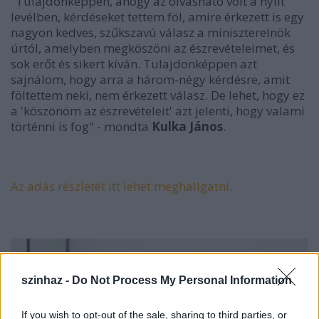
"Tulajdonképpen, ahogy az olvasható volt a nyílt
levélben, kérdéseket tettem föl, amire érkezett is egy
nagyon kedves, szűkszavú válasz a miniszterelnök
úrtól, amelyben megköszöni az észrevételeimet, és
sok erőt és sikert kíván. Tulajdonképpen azt
sajnálom, hogy arra a három-négy kérdésre, amit
föltettem neki, nem érkezett válasz. De lehet, hogy ez
a 'köszönöm az észrevételeit' azt jelenti, hogy valami
történni is fog" - mondta
Kulka János
.
Az adás részletét itt lehet meghallgatni.
szinhaz -
Do Not Process My Personal Information
If you wish to opt-out of the sale, sharing to third parties, or