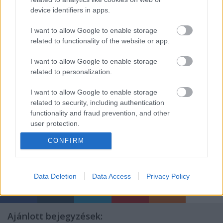
device identifiers in apps.
Kulka
nyílt levelére
Bognár Zsolt
színész is
válaszolt
.
I want to allow Google to enable storage
related to functionality of the website or app.
I want to allow Google to enable storage
Index.hu, Színház.hu, Klubrádió
related to personalization.
I want to allow Google to enable storage
related to security, including authentication
functionality and fraud prevention, and other
user protection.
CONFIRM
Data Deletion
Data Access
Privacy Policy
Ajánlott bejegyzések: