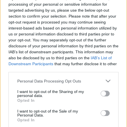
processing of your personal or sensitive information for
targeted advertising by us, please use the below opt-out
section to confirm your selection. Please note that after your
opt-out request is processed you may continue seeing
interest-based ads based on personal information utilized by
us or personal information disclosed to third parties prior to
your opt-out. You may separately opt-out of the further
disclosure of your personal information by third parties on the
IAB’s list of downstream participants. This information may
Fotó: Pályi Zsófia, origo.hu
also be disclosed by us to third parties on the
IAB’s List of
Downstream Participants
that may further disclose it to other
third parties.
Kulka János
nyílt levelében az alábbi kérdéseket
tette fel a kormányfőnek: meddig mehet el az Ön
Please note that this website/app uses one or more Google
Personal Data Processing Opt Outs
személyes megbízottja mások nyílt
services and may gather and store information including but
megbélyegzésében? Mennyiben ért egyet
not limited to your visit or usage behaviour. You may click to
I want to opt-out of the Sharing of my
personal data.
grant or deny consent to Google and its third-party tags to
kijelentéseivel? Milyen lépéseket tervez annak
Opted In
use your data for below specified purposes in below Google
érdekében, hogy Magyarországon a közbeszédet az
consent section.
Önt képviselő közszereplők ne csúfíthassák el, ne
I want to opt-out of the Sale of my
Personal Data.
ejthesse azt túszul a gyűlöletbeszéd?
Opted In