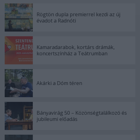
Rögtön dupla premierrel kezdi az új
évadot a Radnóti
Kamaradarabok, kortárs drámák,
koncertszínház a Teátrumban
Akárki a Dóm téren
Bányavirág 50 – Közönségtalálkozó és
jubileumi előadás