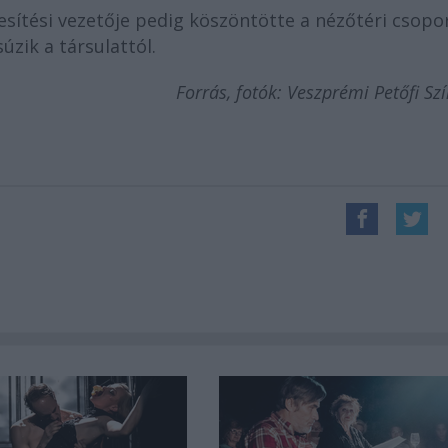
kesítési vezetője pedig köszöntötte a nézőtéri csopo
súzik a társulattól.
Forrás, fotók: Veszprémi Petőfi Sz