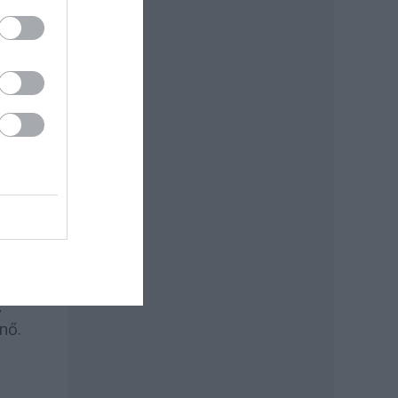
t. A
,
nő.