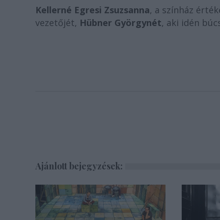
Kellerné Egresi Zsuzsanna
, a színház érté
vezetőjét,
Hübner Györgynét
, aki idén búc
Ajánlott bejegyzések: