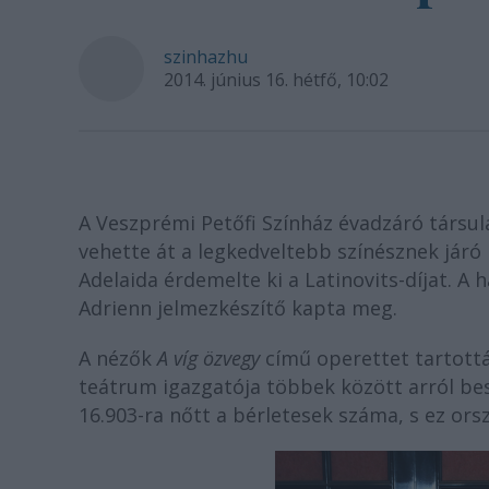
szinhazhu
2014. június 16. hétfő, 10:02
A Veszprémi Petőfi Színház évadzáró társul
vehette át a legkedveltebb színésznek járó 
Adelaida érdemelte ki a Latinovits-díjat. 
Adrienn jelmezkészítő kapta meg.
A nézők
A víg özvegy
című operettet tartottá
teátrum igazgatója többek között arról bes
16.903-ra nőtt a bérletesek száma, s ez ors