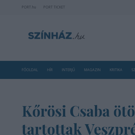
PORT
.hu
PORT TICKET
FŐOLDAL
HÍR
INTERJÚ
MAGAZIN
KRITIKA
S
Kőrösi Csaba ötö
tartottak Veszp