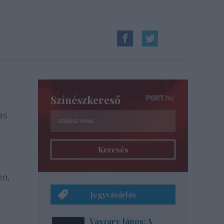
Színészkereső
as
Keresés
én,
Jegyvásárlás
Vaszary János: A