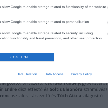
ljesítményt nyújtóknak. A közönség voksai alapján
o allow Google to enable storage related to functionality of the website
nésznek járó Petőfi-díjat - pályafutása alatt immár
szerin
t Halas Adelaida
érdemelte ki a Latinovits-díja
o allow Google to enable storage related to personalization.
pedig
Regenye Adrienn
jelmezkészítő kapta meg. A
o allow Google to enable storage related to security, including
cation functionality and fraud prevention, and other user protection.
i vezető köszöntötte a jubiláló dolgozókat. Öt éve
CONFIRM
a
és
Balogh Gabriella
jelmezkészítő, valamint
Data Deletion
Data Access
Privacy Policy
világosító, tárvezető,
Csordás Tünde
jegypénztáros
ár Endre
díszletfestő és
Soltis Eleonóra
színművész
erenc
asztalos, tárvezető és
Tóth Attila
világosító.