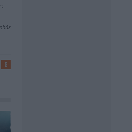
rt
ínház