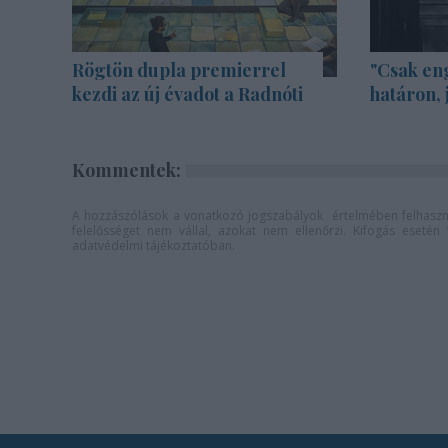
Rögtön dupla premierrel
"Csak en
kezdi az új évadot a Radnóti
határon, 
Kommentek:
A hozzászólások a
vonatkozó jogszabályok
értelmében felhaszná
felelősséget nem vállal, azokat nem ellenőrzi. Kifogás eseté
adatvédelmi tájékoztatóban
.