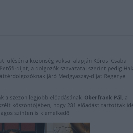
ati ülésén a közönség voksai alapján Kőrösi Csaba
Petőfi-díjat, a dolgozók szavazatai szerint pedig Hal
A háttérdolgozóknak járó Medgyaszay-díjat Regenye
k a szezon legjobb előadásának.
Oberfrank Pál
, a
zélt köszöntőjében, hogy 281 előadást tartottak id
zágos szinten is kiemelkedő.