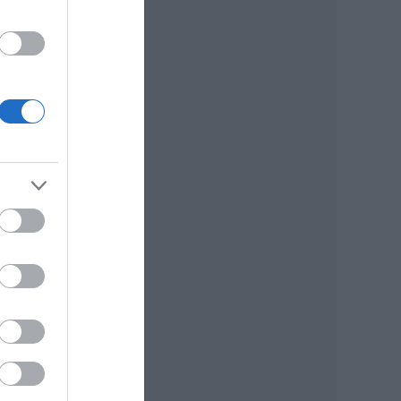
03-
át a