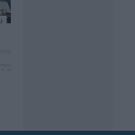
i
milyen
és az