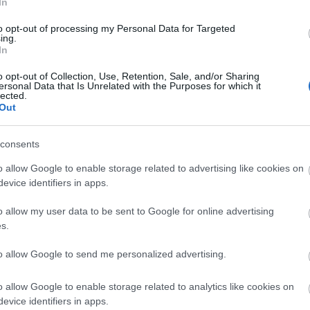
In
to opt-out of processing my Personal Data for Targeted
ing.
In
o opt-out of Collection, Use, Retention, Sale, and/or Sharing
ersonal Data that Is Unrelated with the Purposes for which it
lected.
Out
consents
o allow Google to enable storage related to advertising like cookies on
evice identifiers in apps.
o allow my user data to be sent to Google for online advertising
s.
to allow Google to send me personalized advertising.
nház 281 előadását 84.842 néző tekintette meg, a 16.9
o allow Google to enable storage related to analytics like cookies on
evice identifiers in apps.
an is kiemelkedő. A társulati ülés keretében adták 