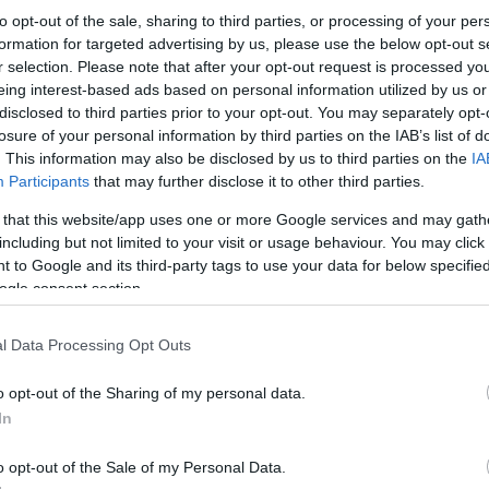
 hogy milyen előadásokat láthattak a nézők ebben a
to opt-out of the sale, sharing to third parties, or processing of your per
 idei nyílt napnak, a Bérletek éjszakájának, az Ango
formation for targeted advertising by us, please use the below opt-out s
knak, amelynek szervezésében a színház is nagy
r selection. Please note that after your opt-out request is processed y
ndégül a sepsiszentgyörgyi teátrumot is.
eing interest-based ads based on personal information utilized by us or
disclosed to third parties prior to your opt-out. You may separately opt-
losure of your personal information by third parties on the IAB’s list of
. This information may also be disclosed by us to third parties on the
IA
az országban, az
Adáshiba
című komédia bekerült a
Participants
that may further disclose it to other third parties.
 ősszel is részt vesz a Petőfi Színház, mégpedig a
 that this website/app uses one or more Google services and may gath
ori piknik
című produkció a Szarejevói
including but not limited to your visit or usage behaviour. You may click 
e. A Városmajori Színházi Szemlén még idén az
 to Google and its third-party tags to use your data for below specifi
iselteti magát a teátrum.
ogle consent section.
tnak, a már elkészült és a következő évadban a
l Data Processing Opt Outs
ereplő
Titus Andronicus
Balatonfüreden látható, csakú
lövészárokból
című produkció. Utóbbi előadást az
o opt-out of the Sharing of my personal data.
ója alkalmából tűzi műsorára a színház a következő
In
úliusban a
Székely Dózsa György
című táncjátékot
o opt-out of the Sale of my Personal Data.
lékév jegyében. Az Adáshiba pedig Tihanyban lesz