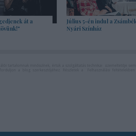
gedjenek át a
Július 5-én indul a Zsámbék
jövünk!"
Nyári Színház
lói tartalomnak minősülnek, értük a
szolgáltatás technikai
üzemeltetője sem
n forduljon a blog szerkesztőjéhez. Részletek a
Felhasználási feltételekben