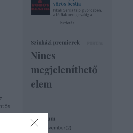
vörös bestia
Pikali Gerda talpig vörösben,
a férfiak pedig nyakig a
pácban - az Újszínházban!
hirdetés
Színházi premierek
Nincs
megjeleníthető
elem
z
entős
Archívum
2020 november
(
2
)