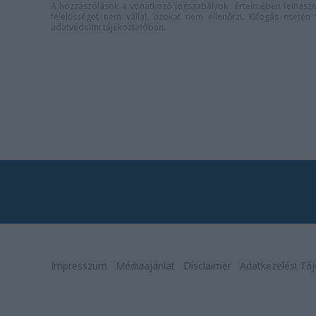
A hozzászólások a
vonatkozó jogszabályok
értelmében felhaszná
felelősséget nem vállal, azokat nem ellenőrzi. Kifogás eseté
adatvédelmi tájékoztatóban
.
Impresszum
Médiaajánlat
Disclaimer
Adatkezelési Táj