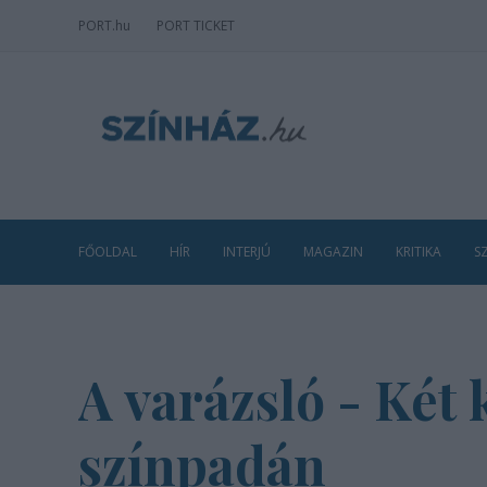
PORT
.hu
PORT TICKET
FŐOLDAL
HÍR
INTERJÚ
MAGAZIN
KRITIKA
S
A varázsló - Két
színpadán