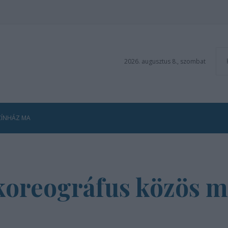
2026. augusztus 8., szombat
ZÍNHÁZ MA
 koreográfus közös m