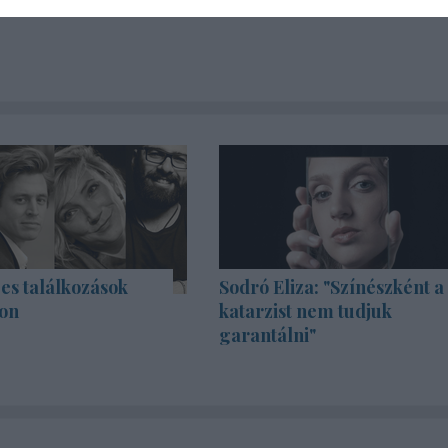
es találkozások
Sodró Eliza: "Színészként a
on
katarzist nem tudjuk
garantálni"