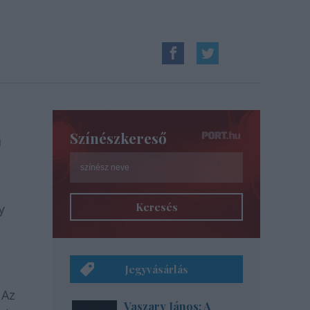
Színészkereső
ű
Keresés
y
Jegyvásárlás
 Az
Vaszary János: A