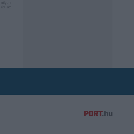
milyen
és az