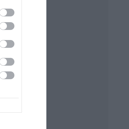
han
2006-
ói
z
e el
i
ként
kelit