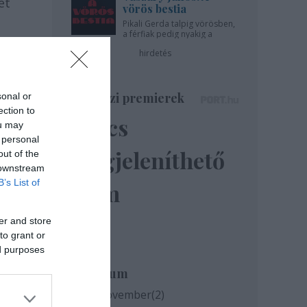
et
vörös bestia
Pikali Gerda talpig vörösben,
a férfiak pedig nyakig a
pácban - az Újszínházban!
hirdetés
Színházi premierek
sonal or
ection to
Nincs
ou may
 personal
megjeleníthető
out of the
 downstream
B’s List of
elem
er and store
to grant or
ed purposes
Archívum
2020 november
(
2
)