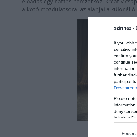
előadás egy hatfős nemzetközi kreatív csa
alkotó mozdulatsorai az alapjai a különálló
szinhaz -
If you wish 
sensitive in
confirm you
continue se
information 
further disc
participants
Downstream 
Please note
information 
deny consent
in below Go
f
Persona