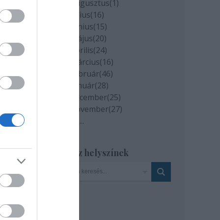
2020 augusztus
(
1
)
2020 július
(
16
)
2020 június
(
15
)
2020 május
(
20
)
2020 április
(
24
)
2020 március
(
16
)
2020 február
(
46
)
ová
2020 január
(
28
)
vska
2019 december
(
25
)
,
2019 november
(
27
)
Tovább
...
tt
04,
Szinház helyszínek
t be
a.