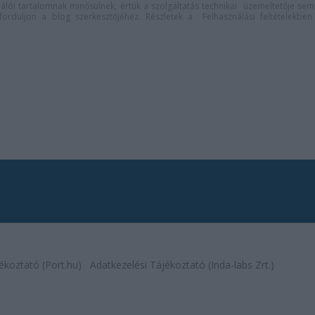
lói tartalomnak minősülnek, értük a
szolgáltatás technikai
üzemeltetője sem
n forduljon a blog szerkesztőjéhez. Részletek a
Felhasználási feltételekben
ékoztató (Port.hu)
Adatkezelési Tájékoztató (Inda-labs Zrt.)