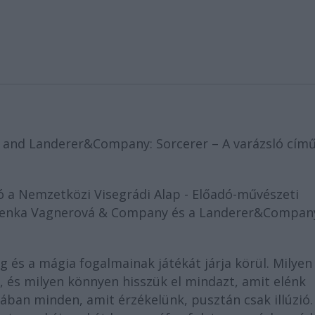
 and Landerer&Company: Sorcerer – A varázsló cím
tó a Nemzetközi Visegrádi Alap - Előadó-művészeti
a Lenka Vagnerová & Company és a Landerer&Compan
g és a mágia fogalmainak játékát járja körül. Milyen
 és milyen könnyen hisszük el mindazt, amit elénk
ában minden, amit érzékelünk, pusztán csak illúzió.