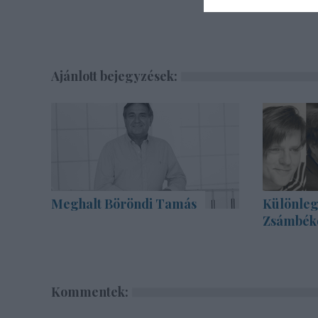
Ajánlott bejegyzések:
Meghalt Böröndi Tamás
Különleg
Zsámbék
Kommentek: