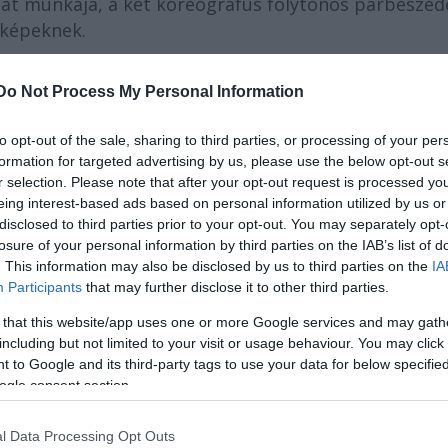
pat munkája, a két koreográfus folytonos párbeszéd
 képeknek.
Do Not Process My Personal Information
to opt-out of the sale, sharing to third parties, or processing of your per
formation for targeted advertising by us, please use the below opt-out s
r selection. Please note that after your opt-out request is processed y
eing interest-based ads based on personal information utilized by us or
disclosed to third parties prior to your opt-out. You may separately opt-
losure of your personal information by third parties on the IAB’s list of
. This information may also be disclosed by us to third parties on the
IA
Participants
that may further disclose it to other third parties.
 that this website/app uses one or more Google services and may gath
including but not limited to your visit or usage behaviour. You may click 
 to Google and its third-party tags to use your data for below specifi
ogle consent section.
otó: Ralf Mohr
l Data Processing Opt Outs