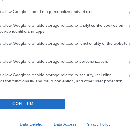
 számára készített koreográfiákat eddig, mint
Step
erában, vagy a Guaira Balett Színház Brazíliában. 
to allow Google to send me personalized advertising.
karrierjét Hannoverben és 2007-től a saját produkci
ggyári Színház munkájában is. Azóta számtalan egés
o allow Google to enable storage related to analytics like cookies on
és a Commedia Futura nevéhez. Ez idő alatt Felix
evice identifiers in apps.
 bővítette repertoárját, s ezekkel a munkákkal nyert
o allow Google to enable storage related to functionality of the website
 koncepcionális támogatásban részesül Hannover
noveri Nemzetközi Koreográfus Versenyen az 1. díjat
alettért a Produkció-díjat. Jelenleg a svájci Luzern
o allow Google to enable storage related to personalization.
 holland Scapino Balett számára vendégkoreográfus
o allow Google to enable storage related to security, including
cation functionality and fraud prevention, and other user protection.
Forrás: Ba
CONFIRM
Data Deletion
Data Access
Privacy Policy