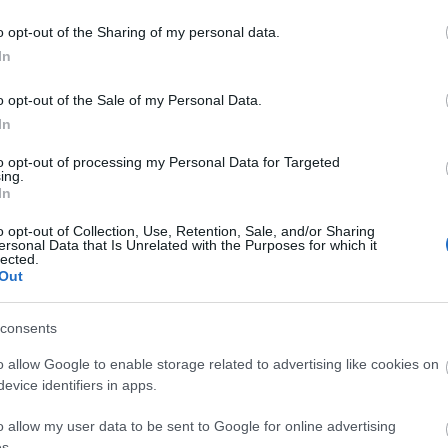
o opt-out of the Sharing of my personal data.
In
o opt-out of the Sale of my Personal Data.
In
erén működik
Lenka Vagnerová
független
to opt-out of processing my Personal Data for Targeted
ként. 2012-ben alapította Prágában a Lenka Vagner
ing.
In
ásokat hoztak létre, mint pl: a La Loba (Andreu Opa
ers (mely 2012-ben elnyerte Az év tánc előadása díjat)
o opt-out of Collection, Use, Retention, Sale, and/or Sharing
ersonal Data that Is Unrelated with the Purposes for which it
 szavazásán Közönségdíjat nyert 2011-ben) Meghívo
lected.
atoknak, projekteknek dolgozott ki koreográfiákat,
Out
ting with Odyssey (Viirus Theatre Helsinki), a DOT5
reográfiát és színpadi mozgást tervezett és tanítot
consents
újcirkuszi produkcióknak és opera előadások számár
o allow Google to enable storage related to advertising like cookies on
evice identifiers in apps.
o allow my user data to be sent to Google for online advertising
s.