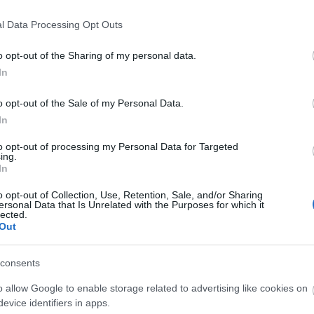
l Data Processing Opt Outs
o opt-out of the Sharing of my personal data.
s Zsolt, tamasitheatre.ro
In
lis Szervezőirodában visszaválthatók, vagy átválthat
o opt-out of the Sale of my Personal Data.
 évad végéig műsoron levő bármelyik másik előadásra
In
sét kéri.
to opt-out of processing my Personal Data for Targeted
ing.
In
o opt-out of Collection, Use, Retention, Sale, and/or Sharing
ersonal Data that Is Unrelated with the Purposes for which it
lected.
Out
consents
o allow Google to enable storage related to advertising like cookies on
evice identifiers in apps.