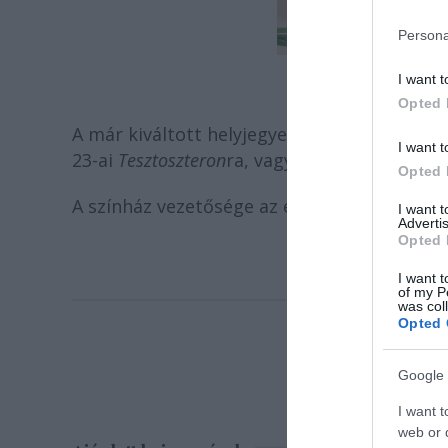
Persona
I want t
Fotó: Barabá
Opted 
A már kiváltott helyjegyek a Városi Kulturá
I want t
23-ai
Tesztoszteron
ra, vagy átválthatóak az
Opted 
A színház vezetősége az érintettek megérté
I want 
Advertis
Opted 
I want t
of my P
was col
Opted 
Google 
I want t
web or d