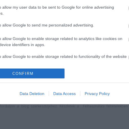
o allow my user data to be sent to Google for online advertising
s.
to allow Google to send me personalized advertising.
o allow Google to enable storage related to analytics like cookies on
evice identifiers in apps.
 Dóm téren
A Madách Színház zárt ajtó
o allow Google to enable storage related to functionality of the website
mellett is közel 6000 nézőt
fogadott júniusban
CONFIRM
o allow Google to enable storage related to personalization.
o allow Google to enable storage related to security, including
Data Deletion
Data Access
Privacy Policy
cation functionality and fraud prevention, and other user protection.
lói tartalomnak minősülnek, értük a
szolgáltatás technikai
üzemeltetője sem
n forduljon a blog szerkesztőjéhez. Részletek a
Felhasználási feltételekben