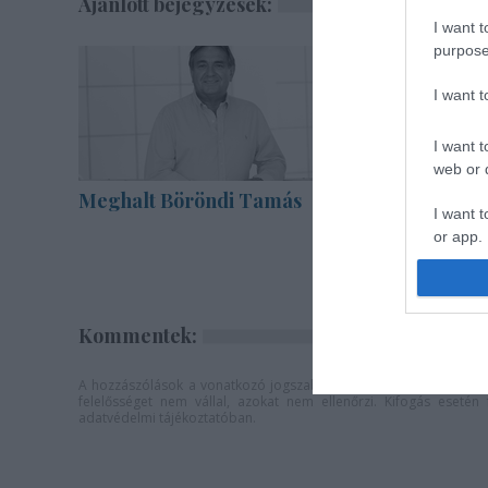
Ajánlott bejegyzések:
I want t
purpose
I want 
I want t
web or d
Meghalt Böröndi Tamás
Akárki a
I want t
or app.
I want t
Kommentek:
I want t
authenti
A hozzászólások a
vonatkozó jogszabályok
értelmében felhaszná
felelősséget nem vállal, azokat nem ellenőrzi. Kifogás eseté
adatvédelmi tájékoztatóban
.