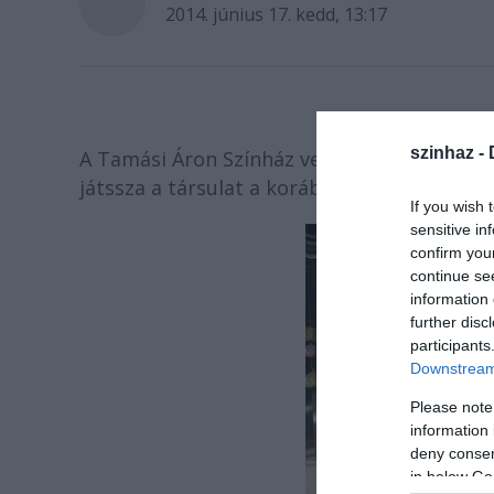
2014. június 17. kedd, 13:17
szinhaz -
A Tamási Áron Színház vezetősége felhívja 
játssza a társulat a korábban 20-ára terve
If you wish 
sensitive in
confirm you
continue se
information 
further disc
participants
Downstream 
Please note
information 
deny consent
in below Go