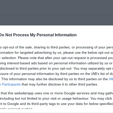
Do Not Process My Personal Information
a nézők figyelmét, hogy objektív okok miatt június 2
zett Tesztoszteron című előadást.
to opt-out of the sale, sharing to third parties, or processing of your per
formation for targeted advertising by us, please use the below opt-out s
r selection. Please note that after your opt-out request is processed y
eing interest-based ads based on personal information utilized by us or
disclosed to third parties prior to your opt-out. You may separately opt-
losure of your personal information by third parties on the IAB’s list of
. This information may also be disclosed by us to third parties on the
IA
Participants
that may further disclose it to other third parties.
 that this website/app uses one or more Google services and may gath
including but not limited to your visit or usage behaviour. You may click 
 to Google and its third-party tags to use your data for below specifi
ogle consent section.