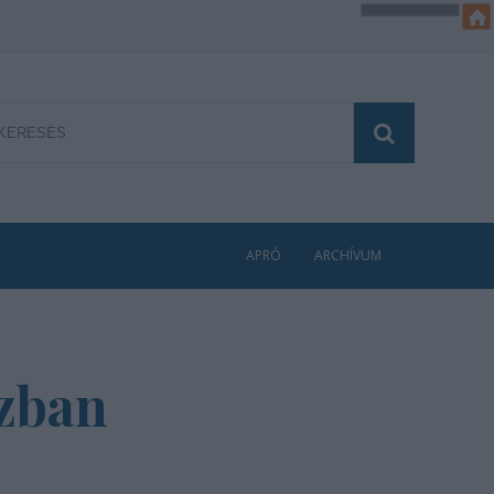
APRÓ
ARCHÍVUM
ázban