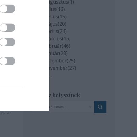
2020 augusztus
(
1
)
2020 július
(
16
)
2020 június
(
15
)
2020 május
(
20
)
2020 április
(
24
)
2020 március
(
16
)
2020 február
(
46
)
2020 január
(
28
)
k
2019 december
(
25
)
2019 november
(
27
)
Tovább
...
Szinház helyszínek
milyen
és az