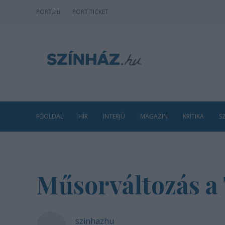
PORT
.hu
PORT TICKET
FŐOLDAL
HÍR
INTERJÚ
MAGAZIN
KRITIKA
S
Műsorváltozás a
szinhazhu