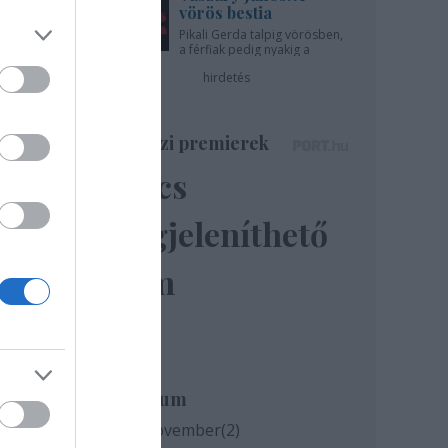
vörös bestia
Pikali Gerda talpig vörösben,
a férfiak pedig nyakig a
pácban - az Újszínházban!
hirdetés
ók a
Színházi premierek
.
Nincs
megjeleníthető
elem
Archívum
2020 november
(
2
)