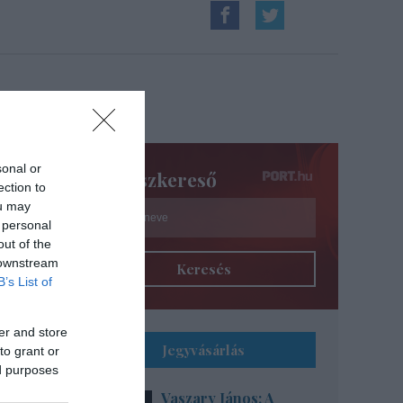
3-án
sonal or
Színészkereső
ection to
ou may
 personal
out of the
 downstream
Keresés
B’s List of
er and store
Jegyvásárlás
to grant or
ed purposes
Vaszary János: A