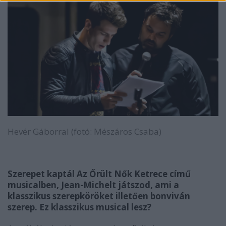
Hevér Gáborral (fotó: Mészáros Csaba)
Szerepet kaptál Az Őrült Nők Ketrece című
musicalben, Jean-Michelt játszod, ami a
klasszikus szerepköröket illetően bonviván
szerep. Ez klasszikus musical lesz?