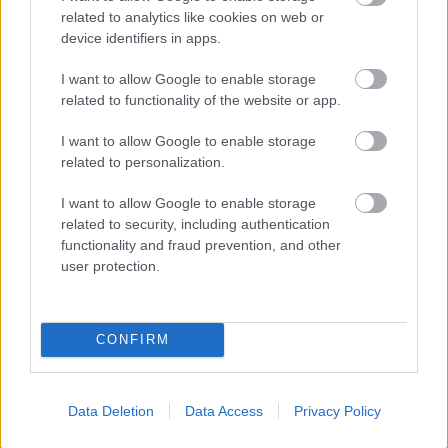
vagy, színészként is gondolkodsz?
related to analytics like cookies on web or
device identifiers in apps.
Fehér Balázs Benő: Rendezőként segít, hogy színész
vagyok. Segít, mert megvan a vágyam, hogy lássam,
I want to allow Google to enable storage
milyen folyamatoknak kell lezajlania egy színészben.
related to functionality of the website or app.
Jobban látom a gátlások okát, kísérletet tudok tenni
I want to allow Google to enable storage
azok feloldására – ez mind abból ered, hogy állok a
related to personalization.
másik oldalon is. Színészként elhagyatottabb
vagyok, kevésbé segít a rendező énem, sokszor
I want to allow Google to enable storage
inkább csak arra ad lehetőséget, hogy „én ezt nem
related to security, including authentication
így csinálnám, és az úgy mennyivel jobb lenne”, ami
functionality and fraud prevention, and other
gőg, és idővel levetkőzöm. Mindig a saját
user protection.
feladatommal kell foglalkoznom, nem a máséval –
ezzel nem azt mondom, hogy a színésznek nem kell
ötletet hoznia, dehogynem, de a saját szerepével kell
foglalkoznia. Egy próba akkor működik jól, ha
CONFIRM
mindenki felelősen a saját dolgával törődik.
Data Deletion
Data Access
Privacy Policy