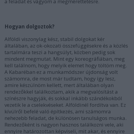
a feladat és vágyom a megmérettetésre.
Hogyan dolgoztok?
Alföldi viszonylag kész, stabil dolgokat kér
általában, az ok-okozati összefüggésekre és a közlés
tartalmára teszi a hangsúlyt, közben pedig sok
mindent megmutat. Mint egy koreográfiában, meg
kell találnom, hogy melyik elemet hogy töltöm meg.
A Kabaréban ez a munkamódszer újdonság volt
számomra, de most már tudtam, hogy így lesz,
amire készülnöm kellett, mert általában olyan
rendezőkkel találkoztam, akik a megvalósítást a
színészre hagyják, és sokkal inkább szándékokból
vezetik le a cselekvéseket. Alföldinél fordítva van. Ez
kívülről befelé való építkezés, ami számomra
nehezebb feladat, de különösen tanulságos munka.
Rendezőként is nagyon hasznos találkozni vele, aki
ennyire határozottan képviseli, mit akar, és ennyire