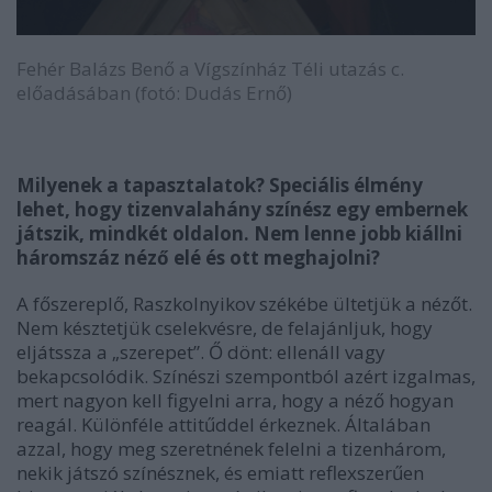
Fehér Balázs Benő a Vígszínház Téli utazás c.
előadásában (fotó: Dudás Ernő)
Milyenek a tapasztalatok? Speciális élmény
lehet, hogy tizenvalahány színész egy embernek
játszik, mindkét oldalon. Nem lenne jobb kiállni
háromszáz néző elé és ott meghajolni?
A főszereplő, Raszkolnyikov székébe ültetjük a nézőt.
Nem késztetjük cselekvésre, de felajánljuk, hogy
eljátssza a „szerepet”. Ő dönt: ellenáll vagy
bekapcsolódik. Színészi szempontból azért izgalmas,
mert nagyon kell figyelni arra, hogy a néző hogyan
reagál. Különféle attitűddel érkeznek. Általában
azzal, hogy meg szeretnének felelni a tizenhárom,
nekik játszó színésznek, és emiatt reflexszerűen