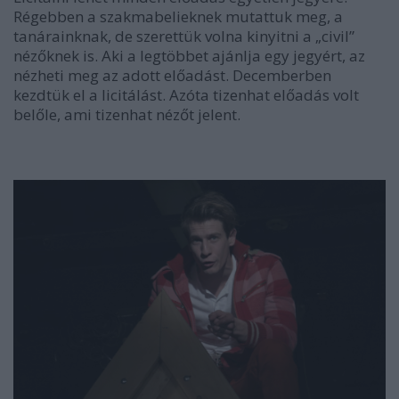
Régebben a szakmabelieknek mutattuk meg, a
tanárainknak, de szerettük volna kinyitni a „civil”
nézőknek is. Aki a legtöbbet ajánlja egy jegyért, az
nézheti meg az adott előadást. Decemberben
kezdtük el a licitálást. Azóta tizenhat előadás volt
belőle, ami tizenhat nézőt jelent.