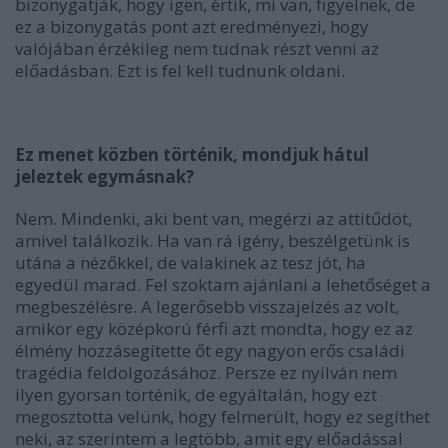
bizonygatják, hogy igen, értik, mi van, figyelnek, de
ez a bizonygatás pont azt eredményezi, hogy
valójában érzékileg nem tudnak részt venni az
előadásban. Ezt is fel kell tudnunk oldani.
Ez menet közben történik, mondjuk hátul
jeleztek egymásnak?
Nem. Mindenki, aki bent van, megérzi az attitűdöt,
amivel találkozik. Ha van rá igény, beszélgetünk is
utána a nézőkkel, de valakinek az tesz jót, ha
egyedül marad. Fel szoktam ajánlani a lehetőséget a
megbeszélésre. A legerősebb visszajelzés az volt,
amikor egy középkorú férfi azt mondta, hogy ez az
élmény hozzásegítette őt egy nagyon erős családi
tragédia feldolgozásához. Persze ez nyilván nem
ilyen gyorsan történik, de egyáltalán, hogy ezt
megosztotta velünk, hogy felmerült, hogy ez segíthet
neki, az szerintem a legtöbb, amit egy előadással