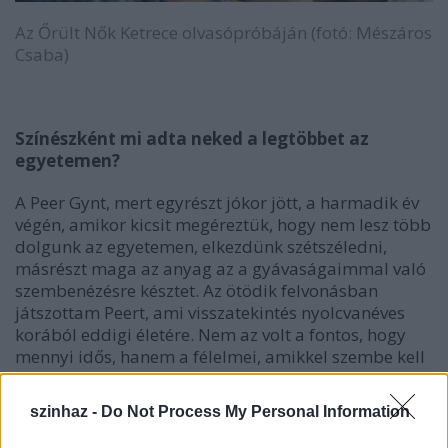
Az Őrült Nők Ketrece olvasópróbáján (fotó: Mészáros
Csaba)
Színészként mi adta neked a legtöbbet az
egyetemen?
A Peer Gynt, mert egyrészt jókor jött, a harmadik év
végén, amikor kicsit megéreztük, hogy nem lesz több
dolgunk az egyetemen, elkezdünk szétszéledni,
másrészt maga az anyag az a gyávaságaimmal való
szembenézésre késztet. Az ötödik felvonásban
játszottam Peert, ami visszatekintés nyolcvanéves
korából eddigi életére. Nem az volt a fontos, hogy
mennyi idős, hanem a félelmei, amikkel szembe kell
szállnia. Peer Gyntnek kisiklik az élete. Jelszava, hogy
légy önmagad. A jelszó valódi tartalmával való
szinhaz -
Do Not Process My Personal Information
szembenézés az ötödik felvonás konfliktusa.