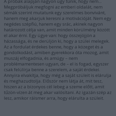
A próbák alapján nagyon úgy tűnik, hogy nem...
Megpróbáljuk megfogni az emberi oldalát, nem
sémák szerint mutatunk egy szerelmes bonvivánt,
hanem meg akarjuk keresni a motivációját. Nem egy
negédes szépfiú, hanem egy srác, akinek nagyon
határozott célja van, amit minden körülmény között
el akar érni. Egy ügye van: hogy összejöjjön a
házassága, és ne derüljön ki, hogy a szülei melegek.
Az a fordulat érdekes benne, hogy a közeget és a
gondolkodást, amiben gyerekkora óta mozog, amit
muszáj elfogadnia, és amúgy – nem
problémamentesen ugyan, de – el is fogad, egyszer
csak felülírja benne a szerelem, a saját érdekei.
Annyira elvakítja, hogy még a saját szüleit is elárulja
és meghazudtolja. Először nem látja át, mit tesz,
hiszen az a bizonyos cél lebeg a szeme előtt, amit
tűzön-vízen át meg akar valósítani. Az igazán szép az
lesz, amikor ráismer arra, hogy elárulta a szüleit.