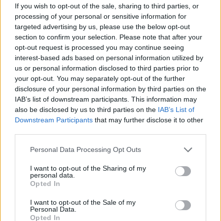
If you wish to opt-out of the sale, sharing to third parties, or
processing of your personal or sensitive information for
targeted advertising by us, please use the below opt-out
Ezt is speciális helyen játszottátok, a filmes
section to confirm your selection. Please note that after your
tanszék kertjében. Sőt, a híres
opt-out request is processed you may continue seeing
hagymahasonlatot a kerti sufniban mondod el.
interest-based ads based on personal information utilized by
Az milyen élmény, hogy változó, természeti
us or personal information disclosed to third parties prior to
közegben teremtetek színházat, vagy éppen az,
your opt-out. You may separately opt-out of the further
hogy lekiabálnak a lakók a próbák vagy
disclosure of your personal information by third parties on the
előadások alkalmával?
IAB’s list of downstream participants. This information may
also be disclosed by us to third parties on the
IAB’s List of
Zsótér Sándor rendező – az osztályfőnököm –
Downstream Participants
that may further disclose it to other
mindig azt mondta: szembeszállni a természettel.
third parties.
Nem tudunk olyan természetesek lenni, mint egy
mókus, ami épp fölszalad a fára. Azt tudomásul kell
Please note that this website/app uses one or more Google
Personal Data Processing Opt Outs
venni, hogy amiben játszom, az több, mint én, és ez
services and may gather and store information including but
ad valamifajta plusz akarást, hogy ezzel
not limited to your visit or usage behaviour. You may click to
I want to opt-out of the Sharing of my
personal data.
szembemenjek, másrészt egy gazdag, élő
grant or deny consent to Google and its third-party tags to
Opted In
use your data for below specified purposes in below Google
környezetben folyamatosan történnek olyan dolgok,
consent section.
amik hirtelen más értelmezést adnak az egész
I want to opt-out of the Sale of my
Personal Data.
szövegnek, például ha harangoznak a háttérben,
Opted In