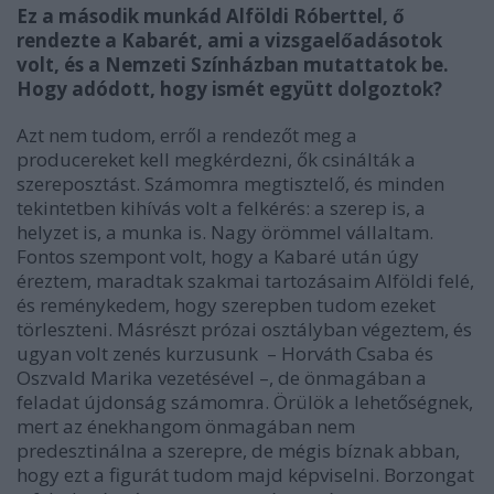
Ez a második munkád Alföldi Róberttel, ő
rendezte a Kabarét, ami a vizsgaelőadásotok
volt, és a Nemzeti Színházban mutattatok be.
Hogy adódott, hogy ismét együtt dolgoztok?
Azt nem tudom, erről a rendezőt meg a
producereket kell megkérdezni, ők csinálták a
szereposztást. Számomra megtisztelő, és minden
tekintetben kihívás volt a felkérés: a szerep is, a
helyzet is, a munka is. Nagy örömmel vállaltam.
Fontos szempont volt, hogy a Kabaré után úgy
éreztem, maradtak szakmai tartozásaim Alföldi felé,
és reménykedem, hogy szerepben tudom ezeket
törleszteni. Másrészt prózai osztályban végeztem, és
ugyan volt zenés kurzusunk – Horváth Csaba és
Oszvald Marika vezetésével –, de önmagában a
feladat újdonság számomra. Örülök a lehetőségnek,
mert az énekhangom önmagában nem
predesztinálna a szerepre, de mégis bíznak abban,
hogy ezt a figurát tudom majd képviselni. Borzongat