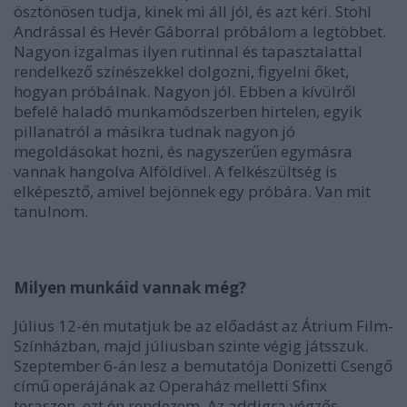
ösztönösen tudja, kinek mi áll jól, és azt kéri. Stohl
Andrással és Hevér Gáborral próbálom a legtöbbet.
Nagyon izgalmas ilyen rutinnal és tapasztalattal
rendelkező színészekkel dolgozni, figyelni őket,
hogyan próbálnak. Nagyon jól. Ebben a kívülről
befelé haladó munkamódszerben hirtelen, egyik
pillanatról a másikra tudnak nagyon jó
megoldásokat hozni, és nagyszerűen egymásra
vannak hangolva Alföldivel. A felkészültség is
elképesztő, amivel bejönnek egy próbára. Van mit
tanulnom.
Milyen munkáid vannak még?
Július 12-én mutatjuk be az előadást az Átrium Film-
Színházban, majd júliusban szinte végig játsszuk.
Szeptember 6-án lesz a bemutatója Donizetti Csengő
című operájának az Operaház melletti Sfinx
teraszon, ezt én rendezem. Az addigra végzős