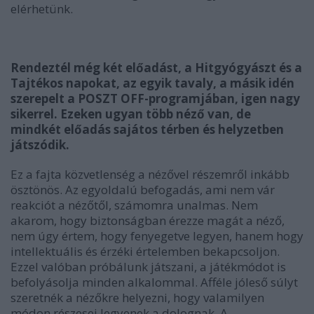
elérhetünk.
Rendeztél még két előadást, a Hitgyógyászt és a
Tajtékos napokat, az egyik tavaly, a másik idén
szerepelt a POSZT OFF-programjában, igen nagy
sikerrel. Ezeken ugyan több néző van, de
mindkét előadás sajátos térben és helyzetben
játszódik.
Ez a fajta közvetlenség a nézővel részemről inkább
ösztönös. Az egyoldalú befogadás, ami nem vár
reakciót a nézőtől, számomra unalmas. Nem
akarom, hogy biztonságban érezze magát a néző,
nem úgy értem, hogy fenyegetve legyen, hanem hogy
intellektuális és érzéki értelemben bekapcsoljon.
Ezzel valóban próbálunk játszani, a játékmódot is
befolyásolja minden alkalommal. Afféle jóleső súlyt
szeretnék a nézőkre helyezni, hogy valamilyen
módon részesei legyenek a dolognak. A