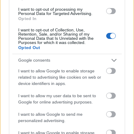
vagyis ha megszólal egy harang egy bizonyos
mondatnál, akkor az aláhúzza, vagy éppen
I want to opt-out of processing my
Personal Data for Targeted Advertising.
ellenpontozza az adott szituációt. A környezet
Opted In
történéseire folyamatosan figyelnünk kellett. Van
egy jelenet, amikor a legvégén találkozik Solvejg és
I want to opt-out of Collection, Use,
Peer, ezt Ostorházi Bernadettel egy sírgödörben
Retention, Sale, and/or Sharing of my
Personal Data that Is Unrelated with the
fekve játszottuk. Egyszer leszállt mellénk négy
Purposes for which it was collected.
galamb, és körbeálltak minket. Csodálatos volt.
Opted Out
Múltkor a haldoklásos jelenetem alatt eleredt az eső.
Egy résznél összekentem magam sárral, és a
Google consents
legvégén, amikor jött Solvejg, az ereszben összegyűlt
I want to allow Google to enable storage
esővíz alá mentem, hogy megtisztítsam magam.
related to advertising like cookies on web or
Ezek olyan apró változások, amik nekem is sokat
device identifiers in apps.
adnak, és a néző is észleli, hogy ezek ott megszülető
ötletek.
I want to allow my user data to be sent to
Google for online advertising purposes.
I want to allow Google to send me
Hogy találkozik benned a színész és a rendező
personalized advertising.
én? Amikor színész vagy, akkor is próbálsz úgy
figyelni, mint egy rendező, és amikor rendező
I want to allow Google to enable storage