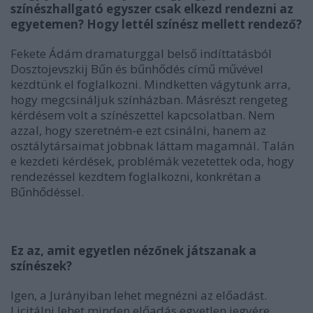
színészhallgató egyszer csak elkezd rendezni az
egyetemen? Hogy lettél színész mellett rendező?
Fekete Ádám dramaturggal belső indíttatásból
Dosztojevszkij Bűn és bűnhődés című művével
kezdtünk el foglalkozni. Mindketten vágytunk arra,
hogy megcsináljuk színházban. Másrészt rengeteg
kérdésem volt a színészettel kapcsolatban. Nem
azzal, hogy szeretném-e ezt csinálni, hanem az
osztálytársaimat jobbnak láttam magamnál. Talán
e kezdeti kérdések, problémák vezetettek oda, hogy
rendezéssel kezdtem foglalkozni, konkrétan a
Bűnhődéssel.
Ez az, amit egyetlen nézőnek játszanak a
színészek?
Igen, a Jurányiban lehet megnézni az előadást.
Licitálni lehet minden előadás egyetlen jegyére.