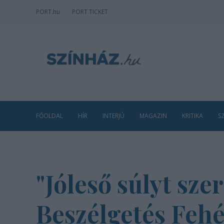
PORT
.hu
PORT TICKET
FŐOLDAL
HÍR
INTERJÚ
MAGAZIN
KRITIKA
S
"Jóleső súlyt sze
Beszélgetés Fehé