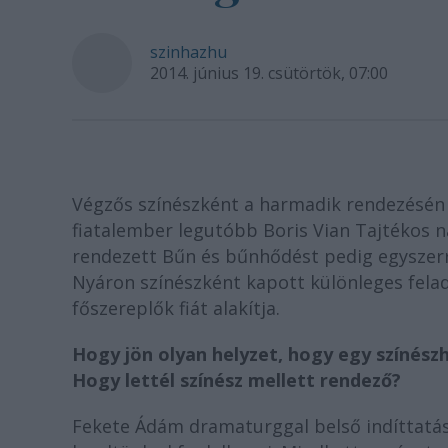
szinhazhu
2014. június 19. csütörtök, 07:00
Végzős színészként a harmadik rendezésén 
fiatalember legutóbb Boris Vian Tajtékos n
rendezett Bűn és bűnhődést pedig egyszerre 
Nyáron színészként kapott különleges felad
főszereplők fiát alakítja.
Hogy jön olyan helyzet, hogy egy színész
Hogy lettél színész mellett rendező?
Fekete Ádám dramaturggal belső indíttatá