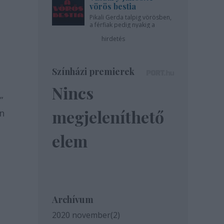
vörös bestia
Pikali Gerda talpig vörösben,
a férfiak pedig nyakig a
pácban - az Újszínházban!
hirdetés
Színházi premierek
Nincs
”
megjeleníthető
en
elem
Archívum
2020 november
(
2
)