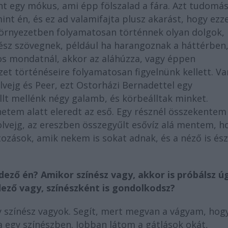
t egy mókus, ami épp fölszalad a fára. Azt tudomás
int én, és ez ad valamifajta plusz akarást, hogy ezze
örnyezetben folyamatosan történnek olyan dolgok,
ész szövegnek, például ha harangoznak a háttérben
os mondatnál, akkor az aláhúzza, vagy éppen
zet történéseire folyamatosan figyelnünk kellett. Va
olvejg és Peer, ezt Ostorházi Bernadettel egy
llt mellénk négy galamb, és körbeálltak minket.
netem alatt eleredt az eső. Egy résznél összekentem
olvejg, az ereszben összegyűlt esővíz alá mentem, h
zások, amik nekem is sokat adnak, és a néző is észl
dező én? Amikor színész vagy, akkor is próbálsz ú
dező vagy, színészként is gondolkodsz?
y színész vagyok. Segít, mert megvan a vágyam, hog
a egy színészben. Jobban látom a gátlások okát,