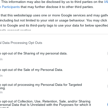
udnak részt venni az előadásban. Ezt is fel kell
. This information may also be disclosed by us to third parties on the
IA
Participants
that may further disclose it to other third parties.
 that this website/app uses one or more Google services and may gath
l jeleztek egymásnak?
including but not limited to your visit or usage behaviour. You may click 
 to Google and its third-party tags to use your data for below specifi
itűdöt, amivel találkozik. Ha van rá igény, beszélge
ogle consent section.
ót, ha egyedül marad. Fel szoktam ajánlani a lehetősé
 az volt, amikor egy középkorú férfi azt mondta, hog
l Data Processing Opt Outs
s családi tragédia feldolgozásához. Persze ez nyilvá
 hogy ezt megosztotta velünk, hogy felmerült, hogy 
o opt-out of the Sharing of my personal data.
In
 egy előadással elérhetünk.
o opt-out of the Sale of my Personal Data.
zt és a Tajtékos napokat, az egyik tavaly, a mási
In
 igen nagy sikerrel. Ezeken ugyan több néző van,
tben játszódik.
to opt-out of processing my Personal Data for Targeted
ing.
In
l inkább ösztönös. Az egyoldalú befogadás, ami nem
m akarom, hogy biztonságban érezze magát a néző,
o opt-out of Collection, Use, Retention, Sale, and/or Sharing
ersonal Data that Is Unrelated with the Purposes for which it
nem hogy intellektuális és érzéki értelemben
lected.