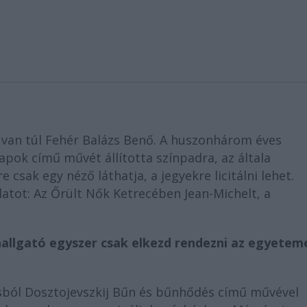
van túl Fehér Balázs Benő. A huszonhárom éves
apok című művét állította színpadra, az általa
csak egy néző láthatja, a jegyekre licitálni lehet.
atot: Az Őrült Nők Ketrecében Jean-Michelt, a
hallgató egyszer csak elkezd rendezni az egyetem
sból Dosztojevszkij Bűn és bűnhődés című művével