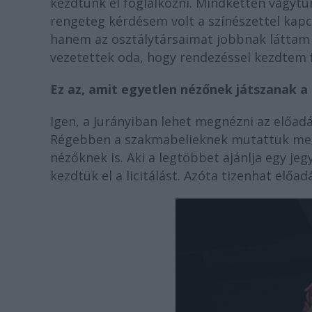
kezdtünk el foglalkozni. Mindketten vágytu
rengeteg kérdésem volt a színészettel kapc
hanem az osztálytársaimat jobbnak láttam
vezetettek oda, hogy rendezéssel kezdtem 
Ez az, amit egyetlen nézőnek játszanak a
Igen, a Jurányiban lehet megnézni az előadá
Régebben a szakmabelieknek mutattuk meg, a
nézőknek is. Aki a legtöbbet ajánlja egy j
kezdtük el a licitálást. Azóta tizenhat előad