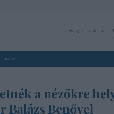
2026. augusztus 7., péntek
ZÍNHÁZ MA
retnék a nézőkre hel
r Balázs Benővel