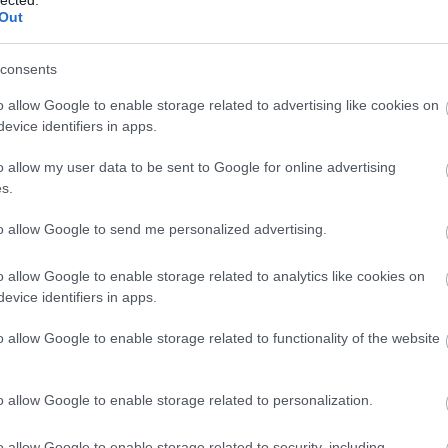
Out
zani, a játékmódot is befolyásolja minden alkalomma
yezni, hogy valamilyen módon részesei legyenek a
consents
rtelmű, a Hitgyógyász esetében a színészek egy kis
ez a színészeknek is jó, mert mindig más reakciót
o allow Google to enable storage related to advertising like cookies on
an érződik a nézői reakció.
evice identifiers in apps.
o allow my user data to be sent to Google for online advertising
s.
to allow Google to send me personalized advertising.
o allow Google to enable storage related to analytics like cookies on
evice identifiers in apps.
o allow Google to enable storage related to functionality of the website
o allow Google to enable storage related to personalization.
o allow Google to enable storage related to security, including