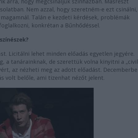
nk arra, hogy megcsináljuk színházban. Másrészt
solatban. Nem azzal, hogy szeretném-e ezt csinálni,
 magamnál. Talán e kezdeti kérdések, problémák
foglalkozni, konkrétan a Bűnhődéssel.
 színészek?
st. Licitálni lehet minden előadás egyetlen jegyére.
 tanárainknak, de szerettük volna kinyitni a „civil
egyért, az nézheti meg az adott előadást. Decemberb
ás volt belőle, ami tizenhat nézőt jelent.