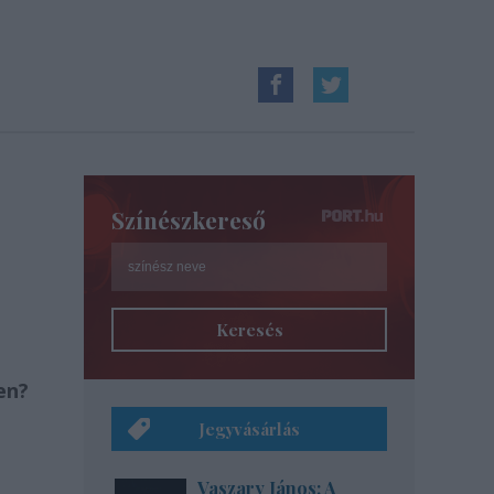
Színészkereső
Keresés
en?
Jegyvásárlás
Vaszary János: A