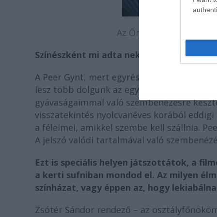
authenti
Az Őrült Nők Ketrece ol
Színészként mi adta neked a legtöbbet 
A Peer Gynt, mert egyrészt jókor jött, a h
lesz több dolgunk az egyetemen, elkezdünk
gyávaságaimmal való szembenézésre késztet
visszatekintés nyolcvanéves korából eddigi
a félelmei, amikkel szembe kell szállnia. Pe
A jelszó valódi tartalmával való szembenézé
Ezt is speciális helyen játszottátok, a fi
a kerti sufniban mondod el. Az milyen é
színházat, vagy éppen az, hogy lekiabáln
Zsótér Sándor rendező – az osztályfőnököm