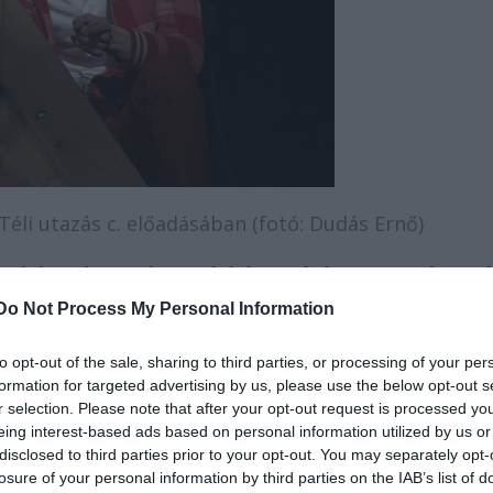
Téli utazás c. előadásában (fotó: Dudás Ernő)
ny lehet, hogy tizenvalahány színész egy emberne
kiállni háromszáz néző elé és ott meghajolni?
Do Not Process My Personal Information
k a nézőt. Nem késztetjük cselekvésre, de felajánlju
to opt-out of the sale, sharing to third parties, or processing of your per
ll vagy bekapcsolódik. Színészi szempontból azért
formation for targeted advertising by us, please use the below opt-out s
ogy a néző hogyan reagál. Különféle attitűddel érkezn
r selection. Please note that after your opt-out request is processed y
eing interest-based ads based on personal information utilized by us or
ni a tizenhárom, nekik játszó színésznek, és emiatt
disclosed to third parties prior to your opt-out. You may separately opt-
, mi van, figyelnek, de ez a bizonygatás pont azt
losure of your personal information by third parties on the IAB’s list of