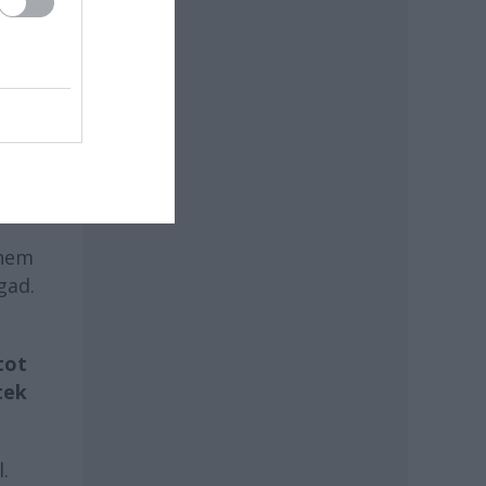
em
anem
gad.
tot
tek
.