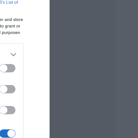
B’s List of
er and store
to grant or
ed purposes
tünk
get
y ez
n
ez
k
 de
 vár