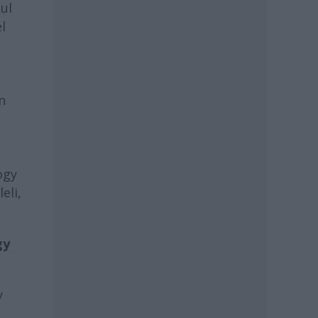
ul
l
,
n
ogy
eli,
gy
y