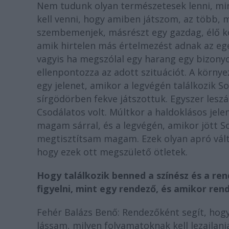
Nem tudunk olyan természetesek lenni, min
kell venni, hogy amiben játszom, az több, m
szembemenjek, másrészt egy gazdag, élő k
amik hirtelen más értelmezést adnak az eg
vagyis ha megszólal egy harang egy bizony
ellenpontozza az adott szituációt. A környe
egy jelenet, amikor a legvégén találkozik S
sírgödörben fekve játszottuk. Egyszer leszá
Csodálatos volt. Múltkor a haldoklásos jele
magam sárral, és a legvégén, amikor jött S
megtisztítsam magam. Ezek olyan apró válto
hogy ezek ott megszülető ötletek.
Hogy találkozik benned a színész és a ren
figyelni, mint egy rendező, és amikor ren
Fehér Balázs Benő: Rendezőként segít, hog
lássam, milyen folyamatoknak kell lezajlani