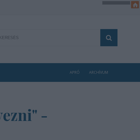
APRÓ
ARCHÍVUM
yezni" -