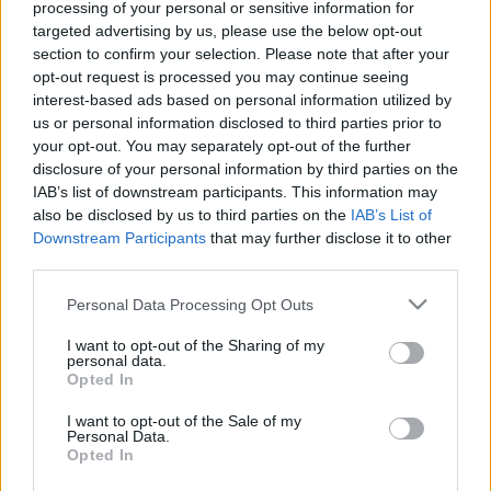
processing of your personal or sensitive information for
targeted advertising by us, please use the below opt-out
section to confirm your selection. Please note that after your
opt-out request is processed you may continue seeing
Az idei évadban közel 160 bérletes darabot láthatott
interest-based ads based on personal information utilized by
a soproni közönség, emellett több mint húsz
us or personal information disclosed to third parties prior to
alkalommal vendégszerepeltek, például Győrben,
your opt-out. You may separately opt-out of the further
Veszprémben, Komáromban, Bécsben és Zentán.
disclosure of your personal information by third parties on the
Pataki András
kiemelte: ezek a vendégszereplések
IAB’s list of downstream participants. This information may
stratégiai és testvérszínházi együttműködések révén
also be disclosed by us to third parties on the
IAB’s List of
valósulhattak meg. A Bécsi Európa Klubbal kötött
Downstream Participants
that may further disclose it to other
megállapodás értelmében például a következő
third parties.
évadban közel kétszáz ausztriai magyart várnak a
Please note that this website/app uses one or more Google
soproni színház előadásaira.
Personal Data Processing Opt Outs
services and may gather and store information including but
not limited to your visit or usage behaviour. You may click to
I want to opt-out of the Sharing of my
personal data.
grant or deny consent to Google and its third-party tags to
A direktor hozzátette: továbbra sem kívánnak
Opted In
use your data for below specified purposes in below Google
"előadásgyár" lenni, a cél, hogy a színészek
consent section.
fejlődjenek, ezáltal élvezhető és folyamatosan
I want to opt-out of the Sale of my
Personal Data.
megújuló darabokat adjanak elő minden műfajban
Opted In
és minden korosztálynak. A közönség az ősszel