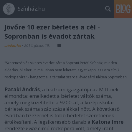
Színház.hu
Jövőre 10 ezer bérletes a cél -
Sopronban is évadot zártak
szinhazhu
•
2014. június 19.
"Szerencsés és sikeres évadot zárt a Soproni Petőfi Színház, minden
előadás jól sikerült; májusban nem lehetett jegyet kapni az Evita című
rockoperára" - hangzott el a társulat szerdai évadzáró ülésén Sopronban.
Pataki András
, a teátrum igazgatója az MTI-nek
elmondta: emelkedett a bérletet váltók száma,
amely megközelítette a 9200-at; a középiskolai
bérletek száma száz százalékkal nőtt. A következő
évadban tízezernél is több bérletet szeretnének
értékesíteni. A legsikeresebb darab a
Katona Imre
rendezte
Evita
című rockopera volt, amely iránt