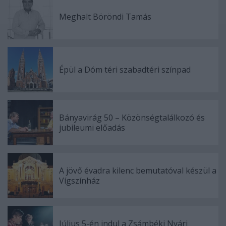
Meghalt Böröndi Tamás
Épül a Dóm téri szabadtéri színpad
Bányavirág 50 – Közönségtalálkozó és
jubileumi előadás
A jövő évadra kilenc bemutatóval készül a
Vígszínház
Július 5-én indul a Zsámbéki Nyári