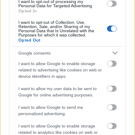
kezdődő évadban összesen 192 bérletes darabot
I want to opt-out of processing my
Personal Data for Targeted Advertising.
láthat, ebből 149-et nagyszínpadon.
Opted In
I want to opt-out of Collection, Use,
Fodor Tamás
, Sopron Megyei Jogú Város
Retention, Sale, and/or Sharing of my
Personal Data that Is Unrelated with the
polgármestere elmondta: 2015 tavaszára elkészül a
Purposes for which it was collected.
Fertőrákosi Barlangszínház, amelyet tavasztól őszig
Opted Out
olyan darabokkal kell majd megtölteniük, amelyek
Google consents
akár Ausztriából is ide csábíthatják a nézőket.
I want to allow Google to enable storage
related to advertising like cookies on web or
Demcsák Ottó
, a tánctagozat vezetője felidézte,
device identifiers in apps.
hogy augusztusban bejelentik a Sopron Balett
megalakulását. Ennek legelső bemutatkozása a
I want to allow my user data to be sent to
Páneurópai Piknik 25. évfordulóján, a Fertőrákosi
Google for online advertising purposes.
Barlangszínházban lesz a
Végtelen Európa
című
táncjátékkal. Kiemelte: a tánctagozat folyamatosan
I want to allow Google to send me
fejlődik, amelyet jól mutat a győri X. Magyar
personalized advertising.
Táncfesztiválon való keddi szereplésük is, amely
"kitűnően sikerült".
I want to allow Google to enable storage
related to analytics like cookies on web or