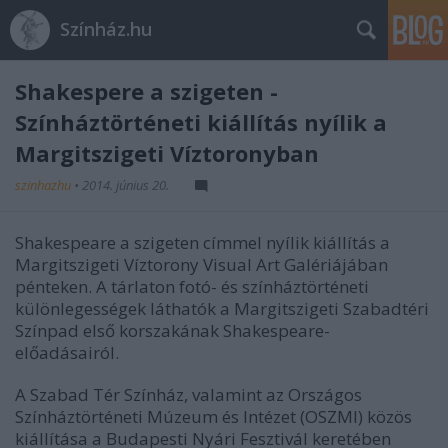
Színház.hu
Shakespere a szigeten -
Színháztörténeti kiállítás nyílik a
Margitszigeti Víztoronyban
szinhazhu
•
2014. június 20.
Shakespeare a szigeten címmel nyílik kiállítás a
Margitszigeti Víztorony Visual Art Galériájában
pénteken. A tárlaton fotó- és színháztörténeti
különlegességek láthatók a Margitszigeti Szabadtéri
Színpad első korszakának Shakespeare-
előadásairól.
A Szabad Tér Színház, valamint az Országos
Színháztörténeti Múzeum és Intézet (OSZMI) közös
kiállítása a Budapesti Nyári Fesztivál keretében