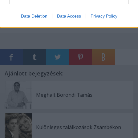
Data Deletion
Data Access
Privacy Policy
Ajánlott bejegyzések:
Meghalt Böröndi Tamás
Különleges találkozások Zsámbékon