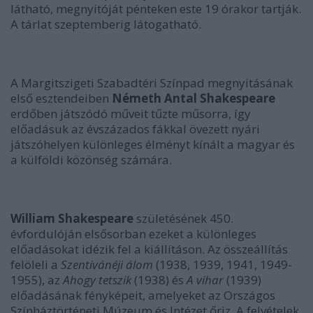
látható, megnyitóját pénteken este 19 órakor tartják.
A tárlat szeptemberig látogatható.
A Margitszigeti Szabadtéri Színpad megnyitásának
első esztendeiben
Németh Antal
Shakespeare
erdőben játszódó műveit tűzte műsorra, így
előadásuk az évszázados fákkal övezett nyári
játszóhelyen különleges élményt kínált a magyar és
a külföldi közönség számára.
William
Shakespeare
születésének 450.
évfordulóján elsősorban ezeket a különleges
előadásokat idézik fel a kiállításon. Az összeállítás
felöleli a
Szentivánéji álom
(1938, 1939, 1941, 1949-
1955), az
Ahogy tetszik
(1938) és
A vihar
(1939)
előadásának fényképeit, amelyeket az Országos
Színháztörténeti Múzeum és Intézet őriz. A felvételek