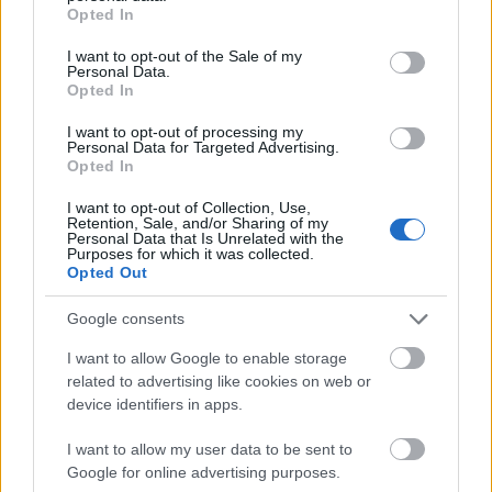
grant or deny consent to Google and its third-party tags to
Opted In
Szentivánéji álom a Margitszigeten, 1939-ben.
use your data for below specified purposes in below Google
Középen Szeleczky Zita, Titánia szerepében
consent section.
I want to opt-out of the Sale of my
Personal Data.
Opted In
I want to opt-out of processing my
A
Szentivánéji álmot
1941-ben is műsorra tűzték,
Personal Data for Targeted Advertising.
majd a Margitszigeti Szabadtéri Színpad
Opted In
újranyitásától, 1949-től 1955-ig állandó
I want to opt-out of Collection, Use,
repertoárdarab lett. Ezt az előadást
Major Tamás
Retention, Sale, and/or Sharing of my
rendezte, a főszerepeket a Nemzeti Színház vezetői
Personal Data that Is Unrelated with the
Purposes for which it was collected.
művészei alakították.
Opted Out
Google consents
A
Shakespeare a szigeten
című tárlat fotográfiáin a
20. század első felének jelentős magyar
I want to allow Google to enable storage
színházművészei tűnnek fel:
Ferrari Violetta, Gábor
related to advertising like cookies on web or
Miklós, Jávor Pál, Lehotay Árpád, Lukács Margit,
device identifiers in apps.
Kállai Ferenc, Kálmán György, Ladányi Ferenc,
I want to allow my user data to be sent to
Lakatos Gabriella, Makláry János, Makláry
Google for online advertising purposes.
Zoltán, Major Tamás, Mészáros Ági, Olty Magda,