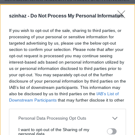
nemcsak a színháztörténeti eseményeket
illusztrálják, a magyar fotótörténetnek is értékes
szinhaz -
Do Not Process My Personal Information
darabjai.
If you wish to opt-out of the sale, sharing to third parties, or
processing of your personal or sensitive information for
targeted advertising by us, please use the below opt-out
section to confirm your selection. Please note that after your
opt-out request is processed you may continue seeing
interest-based ads based on personal information utilized by
us or personal information disclosed to third parties prior to
your opt-out. You may separately opt-out of the further
disclosure of your personal information by third parties on the
IAB’s list of downstream participants. This information may
also be disclosed by us to third parties on the
IAB’s List of
Downstream Participants
that may further disclose it to other
third parties.
Please note that this website/app uses one or more Google
Personal Data Processing Opt Outs
services and may gather and store information including but
not limited to your visit or usage behaviour. You may click to
I want to opt-out of the Sharing of my
personal data.