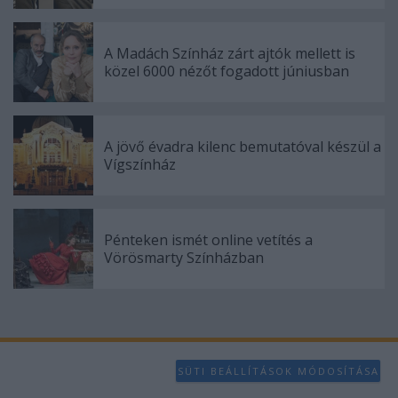
A Madách Színház zárt ajtók mellett is
közel 6000 nézőt fogadott júniusban
A jövő évadra kilenc bemutatóval készül a
Vígszínház
Pénteken ismét online vetítés a
Vörösmarty Színházban
SÜTI BEÁLLÍTÁSOK MÓDOSÍTÁSA