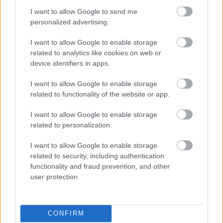
Rajz János, Sinkovits Imre, Somogyi Erzsi, Szabó
I want to allow Google to send me
Sándor, Szeleczky Zita, Szörényi Éva, Tompa
personalized advertising.
Sándor
és
Ungvári László.
A kiállítás kurátorai
Csiszár Mirella
és
Gajdó Tamás,
az OSZMI
I want to allow Google to enable storage
munkatársai.
related to analytics like cookies on web or
device identifiers in apps.
Az új kiállítással egy időben látható lesz a Víztorony
I want to allow Google to enable storage
kerengőjében a tavalyi kiállítás is, amely a
related to functionality of the website or app.
Margitszigeti Szabadtéri Színpad történetét mutatja
be 1938 és 1943 között.
I want to allow Google to enable storage
related to personalization.
I want to allow Google to enable storage
Június 21-én, szombaton a Múzeumok éjszakáján a
related to security, including authentication
víztorony kilátó és a kiállítások hajnal 2 óráig
functionality and fraud prevention, and other
tartanak nyitva.
user protection.
CONFIRM
Forrás: MTI