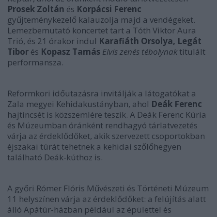
Prosek Zoltán
és
Korpácsi Ferenc
gyűjteménykezelő kalauzolja majd a vendégeket.
Lemezbemutató koncertet tart a Tóth Viktor Aura
Trió, és 21 órakor indul
Karafiáth Orsolya, Legát
Tibor
és
Kopasz Tamás
Elvis zenés tébolynak
titulált
performansza.
Reformkori időutazásra invitálják a látogatókat a
Zala megyei Kehidakustányban, ahol
Deák Ferenc
hajtincsét is közszemlére teszik. A Deák Ferenc Kúria
és Múzeumban óránként rendhagyó tárlatvezetés
várja az érdeklődőket, akik szervezett csoportokban
éjszakai túrát tehetnek a kehidai szőlőhegyen
található Deák-kúthoz is.
A győri Rómer Flóris Művészeti és Történeti Múzeum
11 helyszínen várja az érdeklődőket: a felújítás alatt
álló Apátúr-házban például az épülettel és