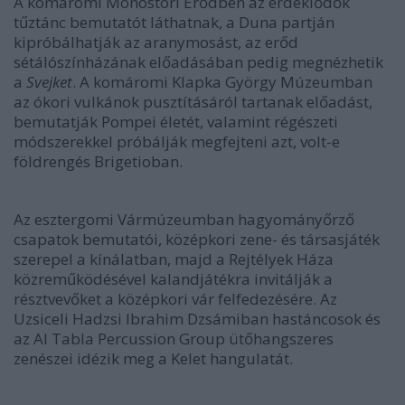
A komáromi Monostori Erődben az érdeklődők
tűztánc bemutatót láthatnak, a Duna partján
kipróbálhatják az aranymosást, az erőd
sétálószínházának előadásában pedig megnézhetik
a
Svejket
. A komáromi Klapka György Múzeumban
az ókori vulkánok pusztításáról tartanak előadást,
bemutatják Pompei életét, valamint régészeti
módszerekkel próbálják megfejteni azt, volt-e
földrengés Brigetioban.
Az esztergomi Vármúzeumban hagyományőrző
csapatok bemutatói, középkori zene- és társasjáték
szerepel a kínálatban, majd a Rejtélyek Háza
közreműködésével kalandjátékra invitálják a
résztvevőket a középkori vár felfedezésére. Az
Uzsiceli Hadzsi Ibrahim Dzsámiban hastáncosok és
az Al Tabla Percussion Group ütőhangszeres
zenészei idézik meg a Kelet hangulatát.