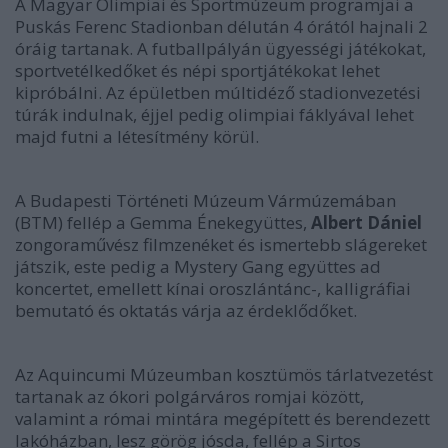
A Magyar Olimpiai és Sportmúzeum programjai a
Puskás Ferenc Stadionban délután 4 órától hajnali 2
óráig tartanak. A futballpályán ügyességi játékokat,
sportvetélkedőket és népi sportjátékokat lehet
kipróbálni. Az épületben múltidéző stadionvezetési
túrák indulnak, éjjel pedig olimpiai fáklyával lehet
majd futni a létesítmény körül.
A Budapesti Történeti Múzeum Vármúzemában
(BTM) fellép a Gemma Énekegyüttes,
Albert Dániel
zongoraművész filmzenéket és ismertebb slágereket
játszik, este pedig a Mystery Gang együttes ad
koncertet, emellett kínai oroszlántánc-, kalligráfiai
bemutató és oktatás várja az érdeklődőket.
Az Aquincumi Múzeumban kosztümös tárlatvezetést
tartanak az ókori polgárváros romjai között,
valamint a római mintára megépített és berendezett
lakóházban, lesz görög jósda, fellép a Sirtos