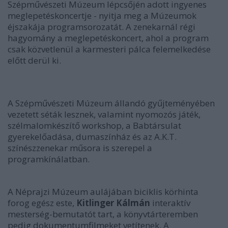
Szépművészeti Múzeum lépcsőjén adott ingyenes
meglepetéskoncertje - nyitja meg a Múzeumok
éjszakája programsorozatát. A zenekarnál régi
hagyomány a meglepetéskoncert, ahol a program
csak közvetlenül a karmesteri pálca felemelkedése
előtt derül ki.
A Szépművészeti Múzeum állandó gyűjteményében
vezetett séták lesznek, valamint nyomozós játék,
szélmalomkészítő workshop, a Babtársulat
gyerekelőadása, dumaszínház és az A.K.T.
színészzenekar műsora is szerepel a
programkínálatban.
A Néprajzi Múzeum aulájában biciklis körhinta
forog egész este,
Kitlinger Kálmán
interaktív
mesterség-bemutatót tart, a könyvtárteremben
pedig dokumentumfilmeket vetítenek. A