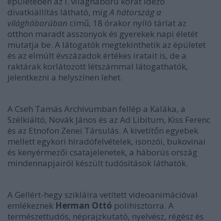
épületében az I. világháború korát idéző
divatkiállítás látható, míg
A hátország a
világháborúban
című, 18 órakor nyíló tárlat az
otthon maradt asszonyok és gyerekek napi életét
mutatja be. A látogatók megtekinthetik az épületet
és az elmúlt évszázadok értékes iratait is, de a
raktárak korlátozott létszámmal látogathatók,
jelentkezni a helyszínen lehet.
A Cseh Tamás Archívumban fellép a Kaláka, a
Szélkiáltó, Novák János és az Ad Libitum, Kiss Ferenc
és az Etnofon Zenei Társulás. A kivetítőn egyebek
mellett egykori híradófelvételek, isonzói, bukovinai
és kenyérmezői csatajelenetek, a háborús ország
mindennapjairól készült tudósítások láthatók.
A Gellért-hegy szikláira vetített videoanimációval
emlékeznek
Herman
Ottó
polihisztorra. A
természettudós, néprajzkutató, nyelvész, régész és