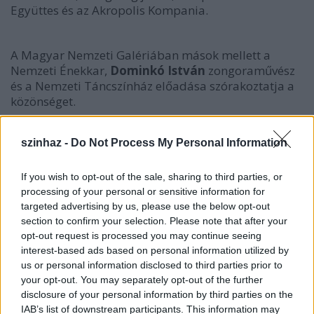
Együttes és az Akropolis Kompania.
A Magyar Nemzeti Galériában mások mellett a
Nemzeti Énekkar,
Dominkó István
zongoraművész
és a Nemzeti Táncszínház előadása szórakoztatja a
közönséget.
szinhaz -
Do Not Process My Personal Information
A Magyar Mezőgazdasági Múzeum látogatói
regisztrációval tekinthetik meg a Hunyad-pincét és
az Apostolok tornyát, bekukkanthatnak a könyvtár
If you wish to opt-out of the sale, sharing to third parties, or
más napokon elzárt raktárába és végigsétálhatnak a
processing of your personal or sensitive information for
földszinti folyosók labirintusán. Az udvaron
targeted advertising by us, please use the below opt-out
ökörfogatozás, ügyességi játékok, állatsimogató és
section to confirm your selection. Please note that after your
opt-out request is processed you may continue seeing
"tanyaolimpia" - tojáskeresés, patkódobás,
interest-based ads based on personal information utilized by
talicskatolás, csergetés, tülkölés, pányvavetés -
us or personal information disclosed to third parties prior to
szórakoztatja a gyerekeket. Éjfélkor tűzugrás lesz a
your opt-out. You may separately opt-out of the further
múzeum udvarán a Görömbő Kompánia zenei
disclosure of your personal information by third parties on the
kíséretével.
IAB’s list of downstream participants. This information may