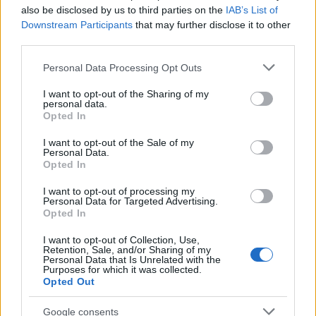
also be disclosed by us to third parties on the
IAB’s List of
Downstream Participants
that may further disclose it to other
third parties.
Please note that this website/app uses one or more Google
Personal Data Processing Opt Outs
services and may gather and store information including but
not limited to your visit or usage behaviour. You may click to
I want to opt-out of the Sharing of my
personal data.
grant or deny consent to Google and its third-party tags to
Opted In
use your data for below specified purposes in below Google
consent section.
I want to opt-out of the Sale of my
Personal Data.
Opted In
I want to opt-out of processing my
Personal Data for Targeted Advertising.
Opted In
I want to opt-out of Collection, Use,
Retention, Sale, and/or Sharing of my
Personal Data that Is Unrelated with the
Purposes for which it was collected.
Opted Out
A Múzeumok Éjszakája vidéki programkínálatából:
Google consents