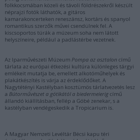
folkkocsmában közeli és távoli földrészekről készült
néprajzi fotók láthatók, a gitáros
kamarakoncerteken reneszánsz, kortárs és spanyol
romantikus szerzők művei csendülnek fel. A
kiscsoportos túrák a múzeum soha nem látott
helyszíneire, például a padlástérbe vezetnek.
Az Iparművészeti Múzeum
Pompa az asztalon
című
tárlata az európai étkezési kultúra különleges tárgyi
emlékeit mutatja be, emellett alkotóműhelyek és
plakátkészítés is várja az érdeklődőket. A
Nagytétényi Kastélyban kosztümös tárlatvezetés lesz
a
Bútorművészet a gótikától a biedermeierig
című
állandó kiállításban, fellép a Góbé zenekar, s a
kastélyban vendégeskedik a Tropicarium is.
A Magyar Nemzeti Levéltár Bécsi kapu téri