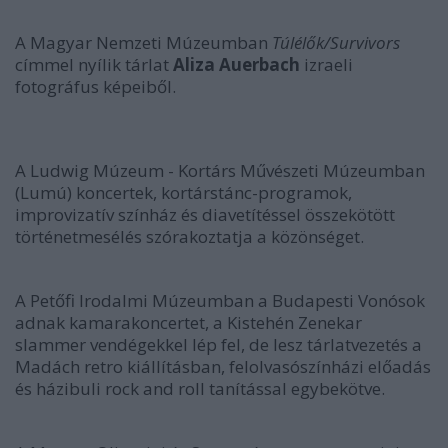
A Magyar Nemzeti Múzeumban
Túlélők/Survivors
címmel nyílik tárlat
Aliza Auerbach
izraeli
fotográfus képeiből.
A Ludwig Múzeum - Kortárs Művészeti Múzeumban
(Lumú) koncertek, kortárstánc-programok,
improvizatív színház és diavetítéssel összekötött
történetmesélés szórakoztatja a közönséget.
A Petőfi Irodalmi Múzeumban a Budapesti Vonósok
adnak kamarakoncertet, a Kistehén Zenekar
slammer vendégekkel lép fel, de lesz tárlatvezetés a
Madách retro kiállításban, felolvasószínházi előadás
és házibuli rock and roll tanítással egybekötve.