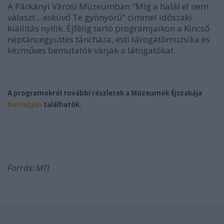
A Párkányi Városi Múzeumban "Míg a halál el nem
választ... esküvő Te gyönyörű" címmel időszaki
kiállítás nyílik. Éjfélig tartó programjaikon a Kincső
néptáncegyüttes táncháza, esti tárogatómuzsika és
kézműves bemutatók várják a látogatókat.
A programokról további részletek a Múzeumok Éjszakája
honlapján
találhatók.
Forrás: MTI