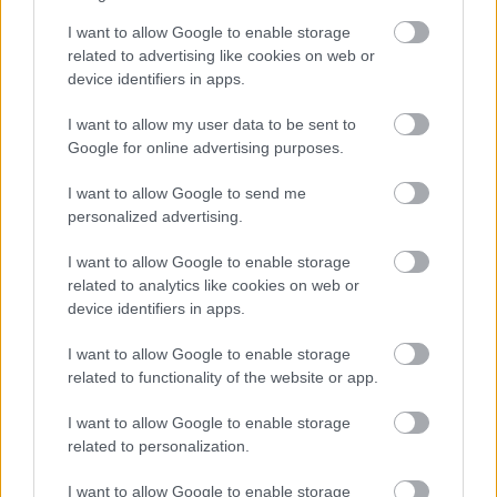
I want to allow Google to enable storage
Kecskeméten 41 helyszínre várják az érdeklődőket,
related to advertising like cookies on web or
akik mindenhova térítésmentesen léphetnek be. A
device identifiers in apps.
Kulturális Központ előtt tűzugrást rendeznek, a
Kortárs Művészeti Műhelyekben füstfestmények, a
I want to allow my user data to be sent to
Bozsó Gyűjteményben
Sajdik
-karikatúrák lesznek
Google for online advertising purposes.
láthatóak. A Cifrapalotában őskori divatbemutatót
tartanak, a Katona József Emlékházban díszmagyar
I want to allow Google to send me
viseleteket, a Népi Iparművészeti Gyűjteményben
personalized advertising.
pedig feliratos falvédőket láthat a közönség. Az
Orvostörténeti Gyűjteményben rózsaszirmos tea-
I want to allow Google to enable storage
related to analytics like cookies on web or
kóstolására várják az érdeklődőket, a Magyar
device identifiers in apps.
Fotográfiai Múzeumban Bálint Endre-fotókat, a
Levéltárban színháztörténeti tárgyakat állítanak ki.
I want to allow Google to enable storage
related to functionality of the website or app.
A szegedi Kultúrpalotában az ókori egyiptomi
I want to allow Google to enable storage
vallással és a mindennapokkal, a Kass Galériában a
related to personalization.
halotti kultusszal, a Fekete-házban pedig a
mumifikálással ismerkedhetnek meg a látogatók. A
I want to allow Google to enable storage