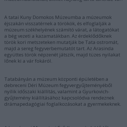
A tatai Kuny Domokos Múzeumba a múzeumok
éjszakán visszatérnek a törökök, és elfoglalják a
múzeum székhelyének számító várat, a látogatókat
a bég vezeti a kazamatákban. Az érdeklődőknek
török kori metszeteken mutatják be Tata ostromát,
majd a sereg fegyverbemutatót tart. Az Arasinda
együttes török népzenét játszik, majd tüzes nyilakat
lőnek ki a vár fokáról.
Tatabányán a múzeum központi épületében a
debreceni Déri Múzeum fegyvergyűjteményéből
nyílik időszaki kiállítás, valamint a Gyurkovich-
gyűjtemény kiállításához kapcsolódva rendeznek
drámapedagógiai foglalkozásokat a gyermekeknek.