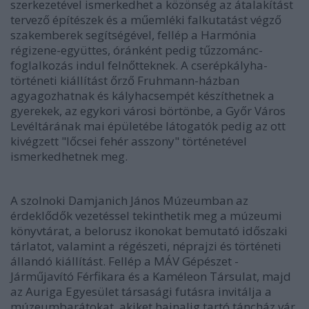
szerkezetével ismerkedhet a közönség az átalakítást
tervező építészek és a műemléki falkutatást végző
szakemberek segítségével, fellép a Harmónia
régizene-együttes, óránként pedig tűzzománc-
foglalkozás indul felnőtteknek. A cserépkályha-
történeti kiállítást őrző Fruhmann-házban
agyagozhatnak és kályhacsempét készíthetnek a
gyerekek, az egykori városi börtönbe, a Győr Város
Levéltárának mai épületébe látogatók pedig az ott
kivégzett "lőcsei fehér asszony" történetével
ismerkedhetnek meg.
A szolnoki Damjanich János Múzeumban az
érdeklődők vezetéssel tekinthetik meg a múzeumi
könyvtárat, a belorusz ikonokat bemutató időszaki
tárlatot, valamint a régészeti, néprajzi és történeti
állandó kiállítást. Fellép a MÁV Gépészet -
Járműjavító Férfikara és a Kaméleon Társulat, majd
az Auriga Egyesület társasági futásra invitálja a
múzeumbarátokat, akiket hajnalig tartó táncház vár.