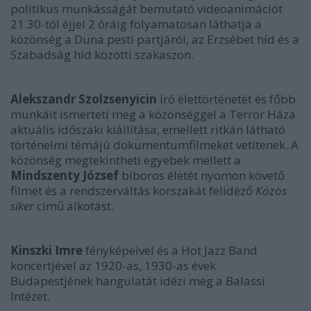
politikus munkásságát bemutató videoanimációt
21.30-tól éjjel 2 óráig folyamatosan láthatja a
közönség a Duna pesti partjáról, az Erzsébet híd és a
Szabadság híd közötti szakaszon.
Alekszandr Szolzsenyicin
író élettörténetét és főbb
munkáit ismerteti meg a közönséggel a Terror Háza
aktuális időszaki kiállítása, emellett ritkán látható
történelmi témájú dokumentumfilmeket vetítenek. A
közönség megtekintheti egyebek mellett a
Mindszenty József
bíboros életét nyomon követő
filmet és a rendszerváltás korszakát felidéző
Közös
siker
című alkotást.
Kinszki Imre
fényképeivel és a Hot Jazz Band
koncertjével az 1920-as, 1930-as évek
Budapestjének hangulatát idézi meg a Balassi
Intézet.