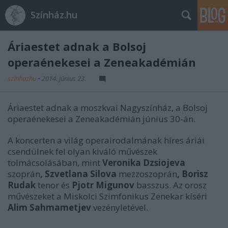
Színház.hu
Áriaestet adnak a Bolsoj
operaénekesei a Zeneakadémián
szinhazhu
•
2014. június 23.
Áriaestet adnak a moszkvai Nagyszínház, a Bolsoj
operaénekesei a Zeneakadémián június 30-án.
A koncerten a világ operairodalmának híres áriái
csendülnek fel olyan kiváló művészek
tolmácsolásában, mint
Veronika Dzsiojeva
szoprán
, Szvetlana Silova
mezzoszoprán
, Borisz
Rudak
tenor és
Pjotr Migunov
basszus. Az orosz
művészeket a Miskolci Szimfonikus Zenekar kíséri
Alim Sahmametjev
vezényletével.