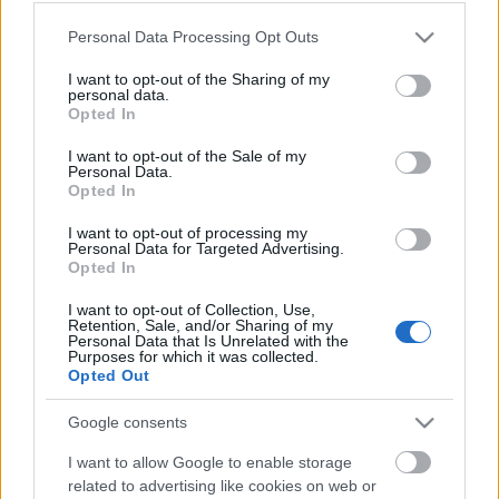
A műsorban olyan híres áriákat hallhat a közönség,
Please note that this website/app uses one or more Google
Personal Data Processing Opt Outs
mint
A sevillai borbélyból
Don Basilio áriája, a
services and may gather and store information including but
Carmenből
a Habanera, a
Traviatából
Violetta áriája
not limited to your visit or usage behaviour. You may click to
I want to opt-out of the Sharing of my
vagy a Virág duett a
Lakméből
, de elhangzik
Verdi
A
personal data.
grant or deny consent to Google and its third-party tags to
szicíliai vecsernye
című operájából Elena hercegnő
Opted In
use your data for below specified purposes in below Google
áriája, illetve az
Anyeginből
Gremin herceg áriája is.
consent section.
I want to opt-out of the Sale of my
Personal Data.
Opted In
A hangversenyt a paksi atomerőmű bővítését végző
Roszatom Állami Konszern és a TVEL nukleáris
I want to opt-out of processing my
Personal Data for Targeted Advertising.
fűtőanyaggyártó vállalat támogatja és szervezi -
Opted In
olvasható a koncert kommunikációjával megbízott
ügynökség közleményében.
I want to opt-out of Collection, Use,
Retention, Sale, and/or Sharing of my
Personal Data that Is Unrelated with the
Purposes for which it was collected.
Opted Out
Forrás: MTI
Google consents
I want to allow Google to enable storage
related to advertising like cookies on web or