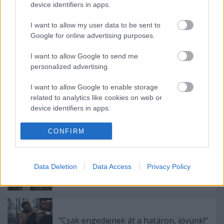
device identifiers in apps.
I want to allow my user data to be sent to
Google for online advertising purposes.
I want to allow Google to send me
personalized advertising.
Ajánlott bejegyzések:
I want to allow Google to enable storage
related to analytics like cookies on web or
device identifiers in apps.
Kamaradarabok, kortárs drámák,
koncertszínház a Teátrumban
I want to allow Google to enable storage
CONFIRM
related to functionality of the website or app.
I want to allow Google to enable storage
Data Deletion
Data Access
Privacy Policy
Különleges találkozások Zsámbékon
related to personalization.
I want to allow Google to enable storage
related to security, including authentication
functionality and fraud prevention, and other
"Csak engedjenek át a határon, jövünk!"
user protection.