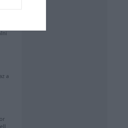
ás
 még
lni
az a
or
ell