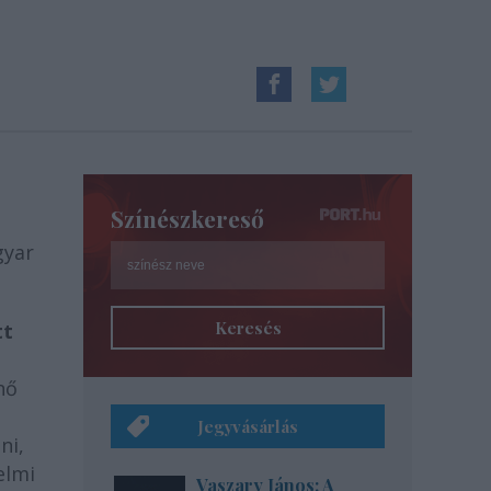
Színészkereső
gyar
Keresés
tt
nő
Jegyvásárlás
ni,
elmi
Vaszary János: A