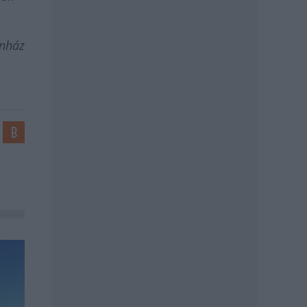
ínház