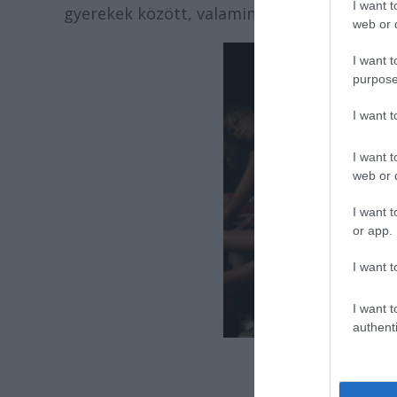
I want t
gyerekek között, valamint, hogy kívülről is
web or d
I want t
purpose
I want 
I want t
web or d
I want t
or app.
I want t
I want t
authenti
Nyári táb