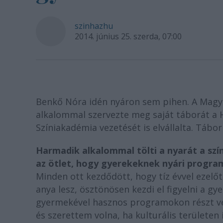
szinhazhu
2014. június 25. szerda, 07:00
Benkő Nóra idén nyáron sem pihen. A Magy
alkalommal szervezte meg saját táborát a 
Színiakadémia vezetését is elvállalta. Tábor
Harmadik alkalommal tölti a nyarát a szí
az ötlet, hogy gyerekeknek nyári progra
Minden ott kezdődött, hogy tíz évvel ezelő
anya lesz, ösztönösen kezdi el figyelni a 
gyermekével hasznos programokon részt venn
és szerettem volna, ha kulturális területen