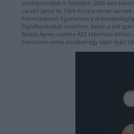
intelligenciájuk is fejlődjön. 2005-ben kés
Laczkfi János és Tóth Kriszta versei vanna
Filmművészeti Egyetemen a drámapedagógu
foglalkozásokat vezettem. Aztán a sok gyer
Balázs Ágnes vezette ÁSZ táborban lettem c
Szerettem volna azonban egy saját nyári tá