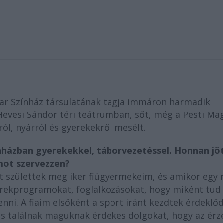
ar Színház társulatának tagja immáron harmadik
Hevesi Sándor téri teátrumban, sőt, még a Pesti Ma
ról, nyárról és gyerekekről mesélt.
nházban gyerekekkel, táborvezetéssel. Honnan jö
mot szervezzen?
tt születtek meg iker fiúgyermekeim, és amikor egy 
gyerekprogramokat, foglalkozásokat, hogy miként tud
i. A fiaim elsőként a sport iránt kezdtek érdeklőd
 is találnak maguknak érdekes dolgokat, hogy az érz