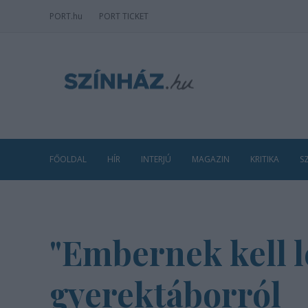
PORT
.hu
PORT TICKET
FŐOLDAL
HÍR
INTERJÚ
MAGAZIN
KRITIKA
S
"Embernek kell l
gyerektáborról