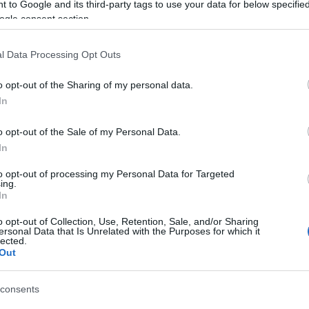
 színház lett, így egész évben nagyon sok gyerek
 to Google and its third-party tags to use your data for below specifi
gigérő füvet vagy az Almaszószt, s utána nem kell 
ogle consent section.
agukat, hiszen a gyerekelőadások zömében
l a céllal jön, hogy ő legyen a következő valamelyik
l Data Processing Opt Outs
kat akar kötni, s van, aki szeretné, hogy ne pirulj
o opt-out of the Sharing of my personal data.
i. A színház és a benne lévő munka, amit ezek a
In
lyiségfejlesztő és önbizalom-erősítő kurzus. Nagyon 
ttek, idén újra jelentkeztek.
o opt-out of the Sale of my Personal Data.
In
házban nem csupán játszik és tábort vezet, de Ön
je.
to opt-out of processing my Personal Data for Targeted
ing.
dományos és egy bohém vonalon. A színház és a bölc
In
magyar szakos tanár lettem, s utána színész. Miután
o opt-out of Collection, Use, Retention, Sale, and/or Sharing
 hogy valamiért hiányzik nekem a pedagógia, és a f
ersonal Data that Is Unrelated with the Purposes for which it
lected.
erekek. A drámapedagógiát is ezért végeztem el. A
Out
ntek. Az addigi vezető elment, a színház, mint
tt, s újra kellett alapítani az egész iskolát. Az elm
consents
, aminek rendkívül örülök, s érzem az egységet a