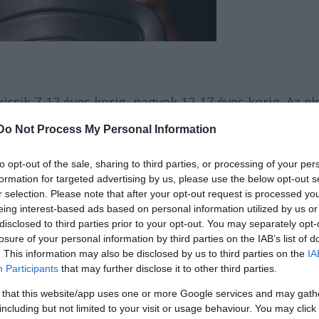
icsik 7-12 éves korig, nagyok 12-17 éves korig. Az el
átszunk, amelyeken keresztül megismerik egymást, é
Do Not Process My Personal Information
etően csoportbontásban kezdünk játszani, és estére
erep állna jól. Másnap reggel megkapják a
to opt-out of the sale, sharing to third parties, or processing of your per
ész héten a történetben élünk, a szerepekkel
formation for targeted advertising by us, please use the below opt-out s
unk, és a hét végén bemutatjuk a szülőknek a darab
r selection. Please note that after your opt-out request is processed y
eing interest-based ads based on personal information utilized by us or
zító játékokat, hogy valóban felszabadultan
disclosed to third parties prior to your opt-out. You may separately opt-
losure of your personal information by third parties on the IAB’s list of
. This information may also be disclosed by us to third parties on the
IA
Participants
that may further disclose it to other third parties.
 that this website/app uses one or more Google services and may gath
ett, de elég gyakran a szülők hozzák őket hozzánk.
including but not limited to your visit or usage behaviour. You may click 