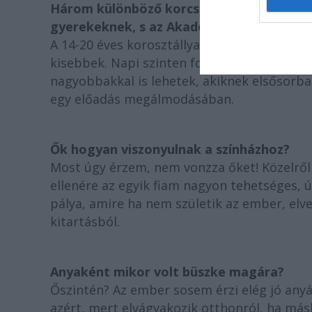
Három különböző korcsoporttal foglalkozo
gyerekeknek, s az Akadémiai a nagyokról 
A 14-20 éves korosztállyal tudok könnyebb
kisebbek. Napi szinten foglalkozom ugyani
nagyobbakkal is lehetek, akiknek elsősorban
egy előadás megálmodásában.
Ők hogyan viszonyulnak a színházhoz?
Most úgy érzem, nem vonzza őket! Közelről
ellenére az egyik fiam nagyon tehetséges, ú
pálya, amire ha nem születik az ember, elv
kitartásból.
Anyaként mikor volt büszke magára?
Őszintén? Az ember sosem érzi elég jó anyá
azért, mert elvágyakozik otthonról, ha más