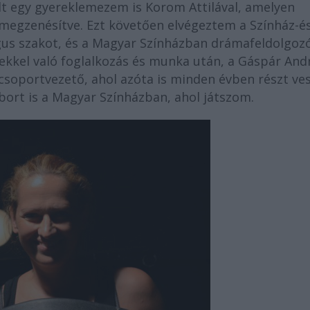
zült egy gyereklemezem is Korom Attilával, amelyen
k megzenésítve. Ezt követően elvégeztem a Színház-é
s szakot, és a Magyar Színházban drámafeldolgoz
ekkel való foglalkozás és munka után, a Gáspár And
soportvezető, ahol azóta is minden évben részt ves
bort is a Magyar Színházban, ahol játszom.