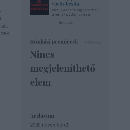
vörös bestia
s
Pikali Gerda talpig vörösben,
a férfiak pedig nyakig a
ó
pácban - az Újszínházban!
hirdetés
rás,
zek.
Színházi premierek
Nincs
megjeleníthető
elem
Archívum
2020 november
(
2
)